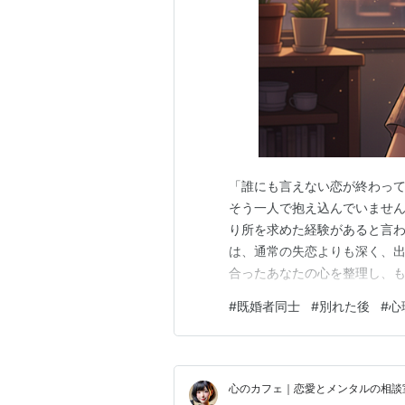
「誰にも言えない恋が終わって
そう一人で抱え込んでいません
り所を求めた経験があると言わ
は、通常の失恋よりも深く、出
合ったあなたの心を整理し、
既婚者同士(ダブル不倫)で別
#
既婚者同士
#
別れた後
#
心
youflipflap.xsrv.j
な状況であっても身を裂かれ…
心のカフェ｜恋愛とメンタルの相談