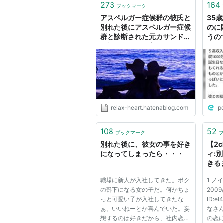
273
164
ブックマーク
アスペルガー症候群の彼氏と
35
別れた後にアスペルガー症候
のに
群と診断された元カサンドラ
うの
の話 - 金曜日の夜をめざして
では
明し
「流
relax-heart.hatenablog.com
p
108
52
ブックマーク
別れた後に、彼女の事を好き
【2
になってしまったら・・・
ィ:
きる
０日
職場に新人が入社してきた。ボク
1 ノ
の部下になる女の子だ。何かちょ
2009/
っと可愛い子が入社してきたな
ID:e
ぁ。いいねーとか喜んでいた。妄
なさ
想するのは好きだから、社内恋愛
の恋