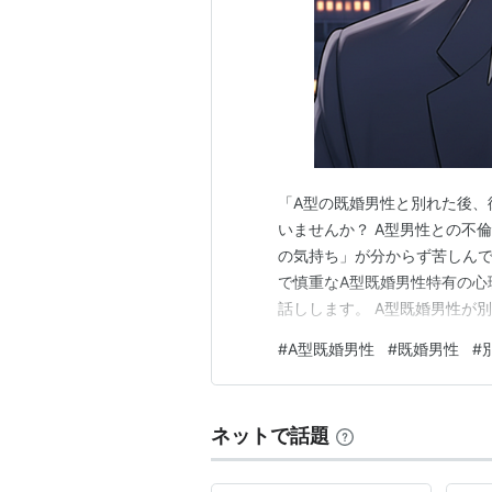
「A型の既婚男性と別れた後、
いませんか？ A型男性との不
の気持ち」が分からず苦しんで
で慎重なA型既婚男性特有の心
話しします。 A型既婚男性が
への未練の間で揺れ動く 家族
#
A型既婚男性
#
既婚男性
#
解放されたことによる一時的な
性格ゆえに楽しかった思い出を
ネットで話題