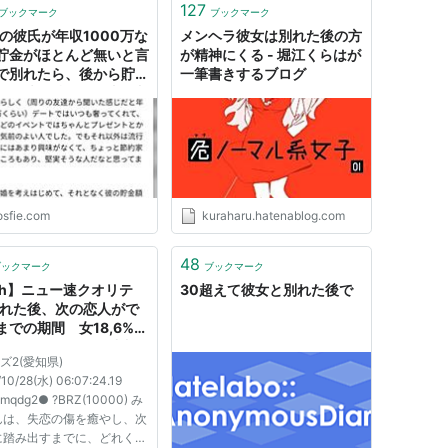
127
ブックマーク
ブックマーク
歳の彼氏が年収1000万な
メンヘラ彼女は別れた後の方
貯金がほとんど無いと言
が精神にくる - 堀江くらはが
で別れたら、後から貯金
一筆書きするブログ
なく株で持ってる事が判
た→「これは損切り」
石に作り話では？」
osfie.com
kuraharu.hatenablog.com
48
ブックマーク
ブックマーク
ch】ニュー速クオリテ
30超えて彼女と別れた後で
別れた後、次の恋人がで
までの期間 女18,6%が
、60,1%が１ヵ月以内で
イズ2(愛知県)
10/28(水) 06:07:24.19
l4mqdg2● ?BRZ(10000) み
んは、失恋の傷を癒やし、次
に踏み出すまでに、どれくら