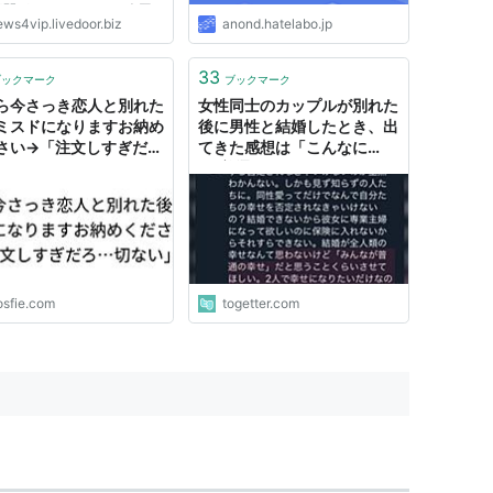
期間がかかりますか？ 今回
ews4vip.livedoor.biz
anond.hatelabo.jp
失恋後の動向を解明するべ
スゴレンとヒトメボが共同
0代〜20代の男性612名、女
33
ブックマーク
ブックマーク
065名に対して、「別れた
ら今さっき恋人と別れた
女性同士のカップルが別れた
の恋人ができるまで...
ミスドになりますお納め
後に男性と結婚したとき、出
さい→「注文しすぎだ
てきた感想は「こんなに
切ない」
も"普通"というのが、何もか
もスムーズだと思わなかっ
た」
osfie.com
togetter.com