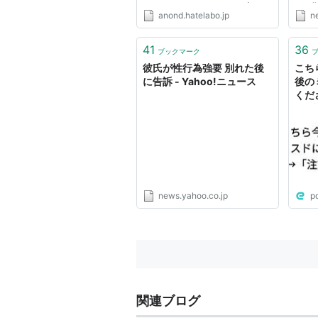
とかあったりして！？とか良くわ
いの
anond.hatelabo.jp
n
かんない事を考えてた。だけど実
は、
際には、すっげー生意気でツンツ
く、
ンしてるから、どうやって育てて
で、1
41
36
ブックマーク
行けばいいのか悩む一方だった...
性1,
彼氏が性行為強要 別れた後
こち
後、次
に告訴 - Yahoo!ニュース
後の
くだ
ろ…
news.yahoo.co.jp
p
関連ブログ