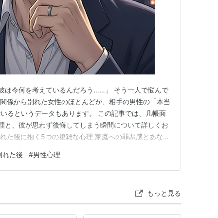
彼は今何を考えているんだろう……」 そう一人で悩んで
倫関係から別れた女性のほとんどが、相手の男性の「本当
いるというデータもあります。 この記事では、几帳面
理と、彼が思わず後悔してしまう瞬間について詳しくお
別れた後に抱く5つの複雑な心理 家庭への罪悪感とあなた
の笑顔を見るたびに感じる苦しさ 「不倫のリスク」から
別れた後
#
男性心理
安堵感 緊張の糸が切れて気づく日常の退屈さ 几帳面な
美化しやすい …
もっと見る