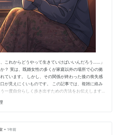
、これからどうやって生きていけばいいんだろう……」
か？ 実は、既婚女性の多くが家庭以外の場所で心の拠
れています。 しかし、その関係が終わった後の喪失感
口が見えにくいものです。 この記事では、複雑に絡み
もう一度自分らしく歩き出すための方法をお伝えします。
れた後の男性心理は？未練や連絡なしの既婚男性の本音
理
p 既婚者同士が別れた後の女性心理5選 大好きな人との別れは、どん
•
室
1年前