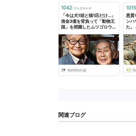
1042
101
ブックマーク
「今は犬1頭と猫1匹だけ…」
悪質
借金3億を背負って「動物王
ンハ
国」を閉園したムツゴロウさ
た。 
ん（86）が辿り着いた“北海
野菜
道のログハウス生活”「今は
グ
自分が生きていくだけでやっ
とです」 | 文春オンライン
bunshun.jp
f
関連ブログ