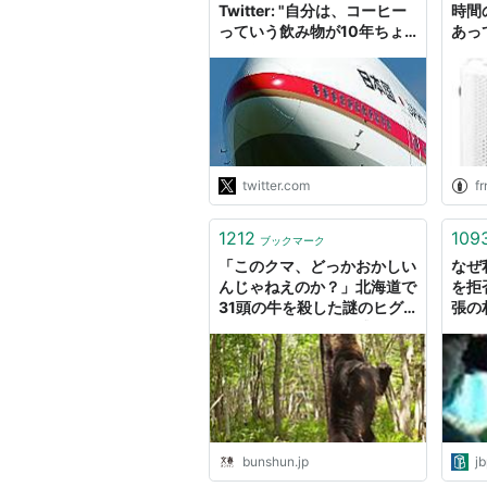
Twitter: "自分は、コーヒー
時間
っていう飲み物が10年ちょ
あっ
っと前まで嫌いだったんです
のじ
よ。マジで。激甘の缶コーヒ
ーを飲むぐらいで(北海道ジ
ョージアサイコーw)。でも
ね、ちょっとした出会い的な
ものがありましてね。お客さ
んのお家に、パソコンのサポ
twitter.com
fr
ートめお邪魔した時がその出
会い。"
1212
109
ブックマーク
「このクマ、どっかおかしい
なぜ
んじゃねえのか？」北海道で
を拒
31頭の牛を殺した謎のヒグ
張の
マを追うリーダーが感じ
道に反
た“違和感” | 文春オンライン
ビー
bunshun.jp
jb