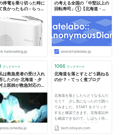
の停電を乗り切った時に
の考える全国の「中堅以上の
て良かったもの - らっこ
回転寿司」①【北海道・東
ゆうちょう
北・関東甲信・北陸】
nk.hatenablog.jp
anond.hatelabo.jp
3
1066
ブックマーク
ブックマーク
私は救急患者の受け入れ
北海道を落とすとどう跳ねる
否したのか 北海道・夕
のか？ - てっく煮ブログ
村上医師が救急対応の報
論 | JBpress (ジェイ
北海道を落としたらどうなるんだ
プレス)
ろう？ 少し気になったので調べ
てみました。START をクリック
すると確認できます。北海道以外
も確認できるので、しばらく待っ
て気になる都道府県が登場するの
press.ismedia.jp
tech.nitoyon.com
を待つとよいかもしれません。最