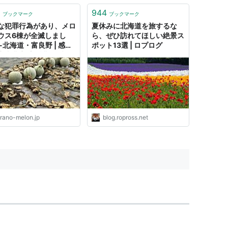
後の鹿児島と沖縄は圧巻です。よ
つ葉バター1缶ジャンル: 食品・ス
5
944
ブックマーク
ブックマーク
イーツ > チーズ・乳製品 > バ...
な犯罪行為があり、メロ
夏休みに北海道を旅するな
ウス6棟が全滅しまし
ら、ぜひ訪れてほしい絶景ス
-北海道・富良野 | 感動
ポット13選 | ロプログ
産直農家 寺坂農園ブロ
urano-melon.jp
blog.ropross.net