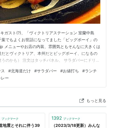
キガスト(?)、「ヴィクトリアステーション 室蘭中島
千葉でもよくお世話になってました「ビッグボーイ」の
eblo.jp メニューやお店の内装、雰囲気ともそんなに大きくは
道だとヴィクトリア、本州だとビッグボーイ、になるの
違うのかも） 注文はタッチパネル。 サラダバーにドリン
ルフで取り放題！ スープは2種類、オプションでカレー
ウス
#
北海道だけ
#
サラダバー
#
お値打ち
#
ランチ
っくざくワイルドにカットされたトマトもたっぷり入れち
カレー
もっと見る
1
1392
ブックマーク
ブックマーク
道地震とそれに伴う39
（2023/3/18更新）みんな