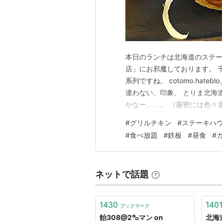
本日のランチは北海道のステー
店」にお邪魔しております。 
系列ですね。 cotomo.hat
違わない、印象。 とりま北海
かなー。。。 （厳密には色々
クバーは注文したらもちろんセ
#
グリルチキン
#
ステーキハ
もつけられます。 実食！ ざ
#
食べ放題
#
鉄板
#
昼食
#
ゃうー。 コーンスープに…
ネットで話題
1430
140
ブックマーク
飴308@2㌔マン on
北海