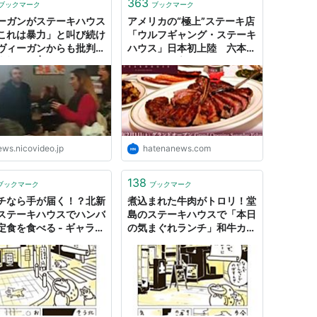
363
ブックマーク
ブックマーク
ーガンがステーキハウス
アメリカの“極上”ステーキ店
これは暴力」と叫び続け
「ウルフギャング・ステーキ
ヴィーガンからも批判さ
ハウス」日本初上陸 六本木
事態に！ | ニコニコニュ
に2/1オープン - はてなニュ
ース
ews.nicovideo.jp
hatenanews.com
138
ブックマーク
ブックマーク
チなら手が届く！？北新
煮込まれた牛肉がトロリ！堂
ステーキハウスでハンバ
島のステーキハウスで「本日
定食を食べる - ギャラリ
の気まぐれランチ」和牛カレ
ラフト
ーを食べる - ギャラリークラ
フト