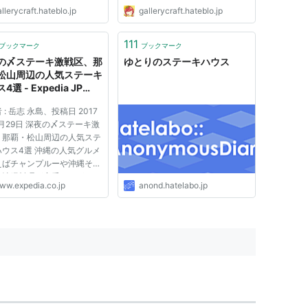
llerycraft.hateblo.jp
gallerycraft.hateblo.jp
111
ブックマーク
ブックマーク
の〆ステーキ激戦区、那
ゆとりのステーキハウス
松山周辺の人気ステーキ
4選 - Expedia JP
ies
 : 岳志 永島、投稿日 2017
0月29日 深夜の〆ステーキ激
、那覇・松山周辺の人気ステ
ハウス4選 沖縄の人気グルメ
えばチャンプルーや沖縄そば
の沖縄料理が定番ですが、ア
ww.expedia.co.jp
anond.hatelabo.jp
カ統治時代に米兵向けのステ
ハウスが数多くオープンした
から、ステーキもまた沖縄の
のひとつとして確固...