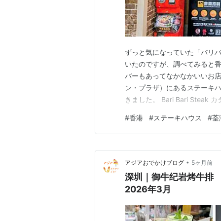
ずっと気になっていた「バリ
いたのですが、調べてみると
バーもあってなかなかいいお店でした
ン・プラザ）にあるステーキハウス
きました。 Bari Bari S
も日本のステーキハウスっぽ
#
香港
#
ステーキハウス
#
荃
香港の日本風ステーキハウスだそうです
•
アジアおでかけブログ
5ヶ月前
深圳｜御牛纪岩烤牛排
2026年3月