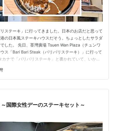
バリステーキ」に行ってきました。日本のお店だと思って
香港の日本風ステーキハウスだそう。ちょっとしたサラダ
。 先日、荃灣廣場 Tsuen Wan Plaza（チュンワ
「Bari Bari Steak（バリバリステーキ）」に行って
teak カタカナで「バリバリステーキ」と書かれていて、いかに
かったので、日本から来たお店かと思っていたのですが、
灣
。 Bari Bari Steak ステーキか…
 ～国際女性デーのステーキセット～