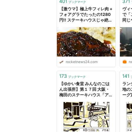
401
371
ブックマーク
【激ウマ】極上牛フィレ肉 +
ヴィ
フォアグラでたったの1280
で「
円!! ステーキハウスじゃ絶対
同じ
に太刀打ちできないレベルの
れる
「格安フレンチ」がオープン
ース
rocketnews24.com
n
173
141
ブックマーク
【ゆかい食堂 みんなのごは
ラン
ん出張所】第１７回 大阪・
地の
梅田のステーキハウス「アウ
ーグ
トバック・ステーキハウス」
ーク
- ぐるなび みんなのごはん