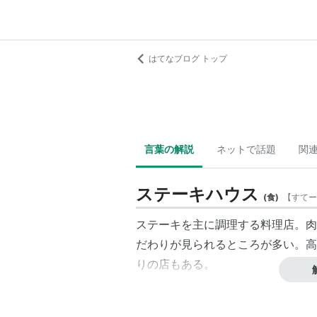
はてなブログ トップ
言葉の解説
ネットで話題
関
ステーキハウス
(
食
)
【
すてー
ステーキを主に調理する料理店。肉
だわりが見られるところが多い。高
りの店もある。