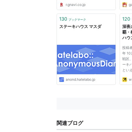
r.gnavi.co.jp
ga
130
120
ブックマーク
ステーキハウス マスダ
深夜
覇・
ハウス
Stor
投稿者
年 1
戦区
ーキ
とい
など
anond.hatelabo.jp
w
メリ
ーキ
経緯
食文化
関連ブログ