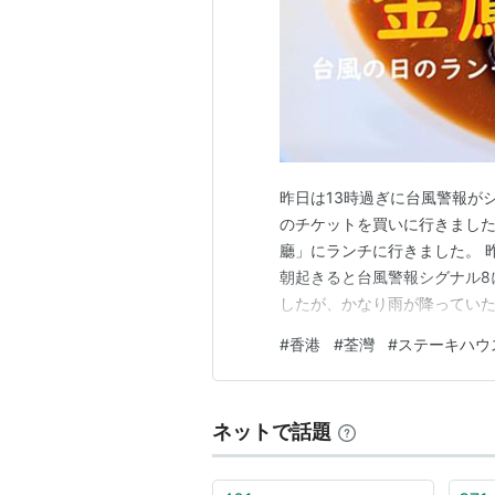
昨日は13時過ぎに台風警報が
のチケットを買いに行きまし
廳」にランチに行きました。 
朝起きると台風警報シグナル8
したが、かなり雨が降ってい
に行きました。 そのついでに
#
香港
#
荃灣
#
ステーキハウ
Golden Phoenix Res
ックス・レストラン）」に…
ネットで話題