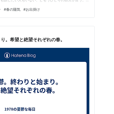
ほどお天気・・・」とつぶやいてしまう。若い頃に聴いた
ン
#
春の陽気
#
お出掛け
象的で、それ以来ついこの言葉が頭に浮かぶようになった
も穏やかで、空が青くて、ど…
まり。希望と絶望それぞれの春。