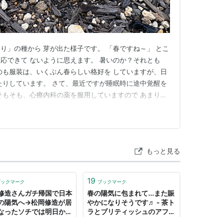
り」の種から 芽が出た様子です。 「春ですね～」 とこ
応できて ないように思えます。 暑いのか？それとも
のも服装は、いくぶん春らしい格好を していますが、日
たりしています。 さて、最近ですが睡眠時に途中覚醒を
そもそも、心療内科の薬を服用していますので あまり、
多分ですが、季節がら自律神経の 「乱高下」があるの
 「ストレス」を感じている。 合わせて、花粉症により
くなっている…
もっと見る
19
ブックマーク
ブックマーク
修造さんガチ帰国で日本
春の陽気に包まれて...また賑
の陽気へ→松岡修造が居
やかになりそうです♬ - 茶ト
なったソチでは明日から
ラとブリティッシュのアフタ