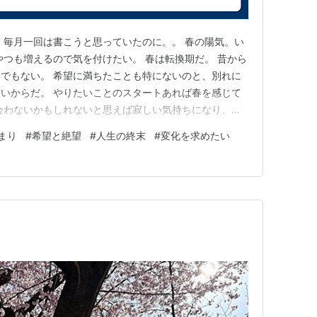
 毎月一回は書こうと思っていたのに。。 春の陽気。い
やつも増えるので気を付けたい。 春は転換期だ。 昔から
でもない。 希望に満ちたことも特にないのと、別れに
いからだ。 やりたいことのスタートあれば春を感じて
会わないかもしれないと思えば寂しい気持ちになり、春
それは想像力の問題かもしれないし、若いからかもしれ
まり
#
希望と絶望
#
人生の終末
#
変化を求めたい
合格し、希望の春を迎える。 本当に頑張っている姿を見
と以上に緊張した。…