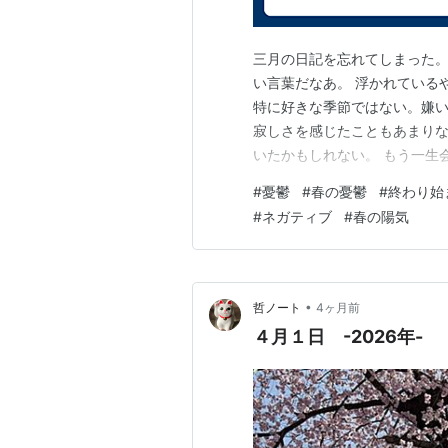
三月の日記を忘れてしまった。
い言葉だなあ。 浮かれている
特に好きな季節ではない。嫌い
寂しさを感じたこともあまりな
いたかもしれない。 もう一生
を感じていたかもしれない。 
#
憂鬱
#
春の憂鬱
#
終わり始
ないが。 娘が見事に志望校に
#
ネガティブ
#
春の陽気
てきたし、発表の日は自分のこ
•
哲ノート
4ヶ月前
４月１日 -2026年-