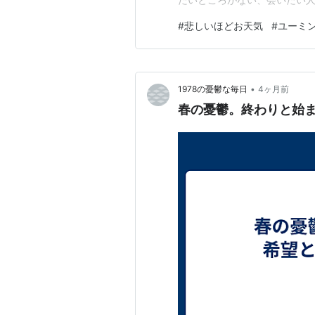
こういう時私は必ず「悲しい
#
悲しいほどお天気
#
ユーミ
ユーミンの歌のタイトルが印
のだ。ポカポカ春の陽気で、風
•
1978の憂鬱な毎日
4ヶ月前
春の憂鬱。終わりと始