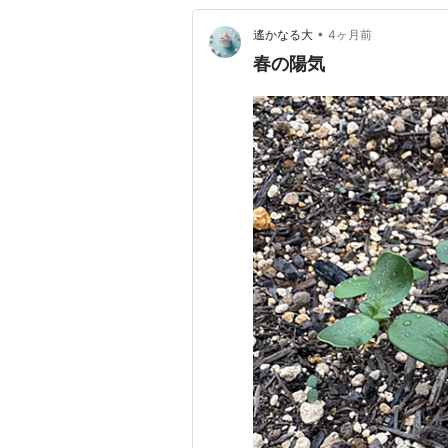
•
遙かなる大
4ヶ月前
春の陽気