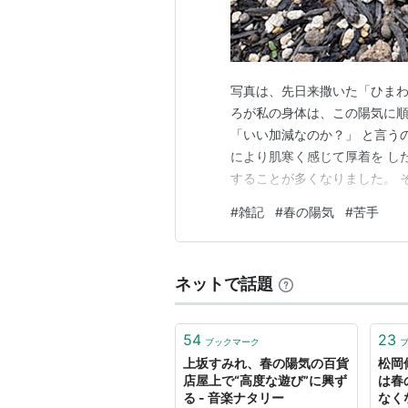
写真は、先日来撒いた「ひまわ
ろが私の身体は、この陽気に順
「いい加減なのか？」 と言う
により肌寒く感じて厚着を し
することが多くなりました。 
途中覚醒はなかったのです。 
#
雑記
#
春の陽気
#
苦手
と、職場が変わったことにより
口呼吸になりがちで 呼吸が浅
ネットで話題
54
23
ブックマーク
上坂すみれ、春の陽気の百貨
松岡
店屋上で“高度な遊び”に興ず
は春
る - 音楽ナタリー
なく