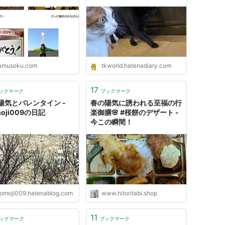
なり気温も低下:ハムス
ヌーンティー
速報
amusoku.com
tkworld.hatenadiary.com
17
ックマーク
ブックマーク
陽気とバレンタイン -
春の陽気に誘われる至福の行
oji009の日記
楽御膳🌸 #桜餅のデザート -
今この瞬間！
omoji009.hatenablog.com
www.hitoritabi.shop
11
ックマーク
ブックマーク