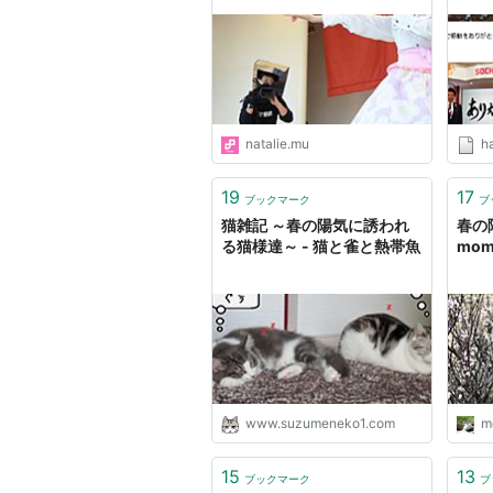
雨に
ター
natalie.mu
h
19
17
ブックマーク
ブ
猫雑記 ～春の陽気に誘われ
春の
る猫様達～ - 猫と雀と熱帯魚
mom
www.suzumeneko1.com
m
15
13
ブックマーク
ブ