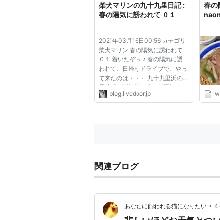
柴犬マリンの九十九里日記 :
春の陽
春の陽気に誘われて ０１
naom
2021年03月16日00:56 カテゴリ
柴犬マリン 春の陽気に誘われて
０１ 着いたぞぅ ♪ 春の陽気に誘
われて、日帰りドライブで、やっ
て来たのは・・・ 九十九里浜の
最北端、刑部岬に建つ飯岡灯台。
blog.livedoor.jp
w
３年振りにやって来ました。 １
９９５年に公開された「打ち上げ
花火、下から見るか？ 横から見
るか？」のロケ地でもありま
す。...
関連ブログ
•
あなたに飼われる猫になりたい
4