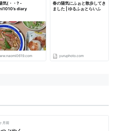
気(・・? -
春の陽気にふぉと散歩してき
i1010’s diary
ました | ゆるふぉとらいふ
ww.naomi0619.com
yuruphoto.com
ヶ月前