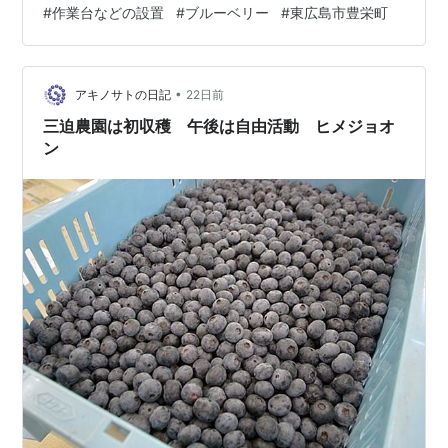
#
作業台などの設置
#
ブルーベリー
#
東広島市豊栄町
にピンを倒していき、先に達成したグループの勝ち。50
本超えたらまた最初からとなる。 第1グループ。現在44
本倒して残り6本。 1本倒れて残り5本倒せば勝利。次の
人へ。 緊張の1投。真ん…
•
アキノサトの日記
22日前
三迫農園は初収穫 午後は自由活動 ヒメジョオ
ン