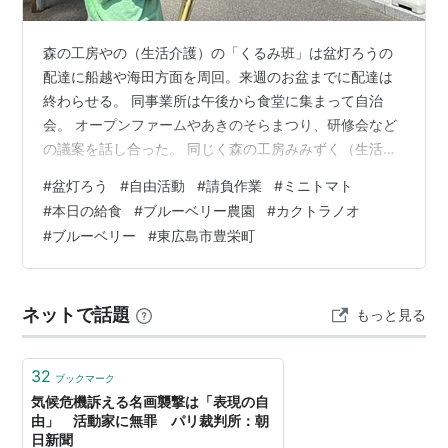
森の工房やの（生活介護）の「くるみ班」は盆灯ろうの
配達に船越や海田方面を周回。来週のお盆までに配達は
終わらせる。 同事業所は午後から食堂に集まって自治
会。 オープンファームやあきのそらまつり、研修会など
の議案を話し合った。 同じく森の工房みみずく（生活介
護）も自治会を開催。オープンファームなど映像を見て
#
盆灯ろう
#
自由活動
#
請負作業
#
ミニトマト
振り返った。 自治会終了後はミュージックビデオを観
#
本日の給食
#
ブルーベリー農園
#
カクトラノオ
賞。 森の工房やの（就労継続支援B型）の「さくら」は
#
ブルーベリー
#
東広島市豊栄町
請負作業で「生きくらげ」のパック詰め。 ①きくらげを
規定量になるようにスケールで計量して、 ②帯を付けて
封をする。 同事業所のビニールハウスで栽培しているミ
ネットで話題
もっと見る
ニトマト。収穫したものはcafeさくら…
32
ブックマーク
気候危機訴える名画襲撃は「表現の自
由」 活動家に無罪 パリ裁判所：朝
日新聞