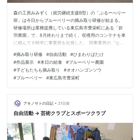
森の工房みみずく（就労継続支援B型）の「ぶるーべりー
班」は今日からブルーベリーの摘み取り研修が始まる。
研修場所は業務提携している東広島市豊栄町にある「折
羽農園」で、8月終わりまで続く。収穫用のコンテナを車
に積んで９時半に事業所を出発した。 同事業所の「なつ
め班」と「けやき班」は午後からの自由活動で映画鑑賞
#
摘み取り研修
#
自由活動
#
ひまわりばたけ
『私がビーバーになる時』と、 卓球を楽しんだ。 森の工
#
作品展示
#
本日の給食
#
ブルーベリー農園
房やの（生活介護）は前回作った作品を海開きする。 海
#
子どもたちも摘み取り
#
オオハンゴンソウ
の家や、 ヤシの木、 イルカなどの魚を作っていく。賑や
#
ブルーベリー
#
東広島市豊栄町
かになりそうだ。 森の工房みみずくが7月16日の創作活
動で作った「ひまわりばたけ」が掲示板に展示された。
本日の給食。塩だれカツ丼、赤…
•
アキノサトの日記
21日前
自由活動 → 芸術クラブとスポーツクラブ