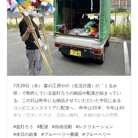
7月29日（水） 森の工房やの（生活介護）の「くるみ
班」で制作している盆灯ろうの納品や配達が始まってい
る。この日は昨年にも納品させていただいた中区にある
コンビニエンスストアに配達へ。 昨年は20本、今年は40
本をご注文いただき、店内へ陳列。 本棚の後ろの窓際の
スペースを有効に使って、外からも盆灯ろうを販売して
#
盆灯ろう
#
配達
#
自由活動
#
レクリエーション
いる様子が一目で分かるようになっている。 7月30日
#
本日の給食
#
ブルーベリー農園
#
ブルーベリー
（木） 今日は午後から自由活動の日なので、森の工房み