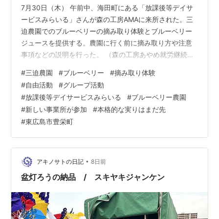
7月30日（木） 午前中、海田町にある「放課後等デイサ
ービスみらいる」さんが森の工房AMAに来所された。三
迫農園でのブルーベリーの摘み取り体験とブルーベリー
ジュースを提供する。農園に行く前に摘み取り方や注意
事項などの説明を行った。 （森の工房あやめ就労継続支
援B型） 三迫農園で摘み取り体験の様子。学校も夏休み
#
三迫農園
#
ブルーベリー
#
摘み取り体験
に入って、思い出づくりにとデイサービスを利用する児
#
自由活動
#
グループ活動
童・スタッフさん合わせて20名が参加された。 午後。森
#
放課後等デイサービスみらいる
#
ブルーベリー農園
の工房やの（生活介護）は自由活動で各作業班単位に分
#
新しい事業所が参加
#
本格的な実りはまだ先
かれてグループ活動。 ①オリーブ班はDVD鑑賞。 ②も
#
東広島市豊栄町
くれん班は頭の体操で「しりとり」。 出てきたキーワー
ドをホワイトボードに書いていっ…
•
アキノサトの日記
8日前
盆灯ろうの納品 / スキヤキジャンケン