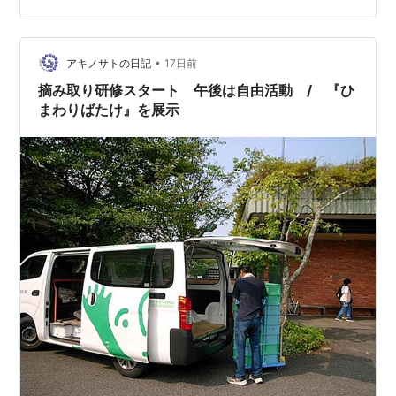
半はストレッチ。 ①足をグッと持ち上げて股関節を伸ば
す。 ②腕をグイーッとあげて背筋を伸ばす。 ③起立し
てカカシのポーズ。 ④続いてヨガ…
•
アキノサトの日記
17日前
摘み取り研修スタート 午後は自由活動 / 『ひ
まわりばたけ』を展示