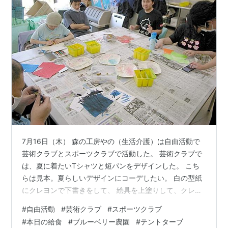
7月16日（木） 森の工房やの（生活介護）は自由活動で
芸術クラブとスポーツクラブで活動した。 芸術クラブで
は、夏に着たいTシャツと短パンをデザインした。 こち
らは見本。夏らしいデザインにコーデしたい。 白の型紙
にクレヨンで下書きをして、 絵具を上塗りして、クレヨ
ンの油分と絵具の水分の弾き具合で色や模様をデザイン
#
自由活動
#
芸術クラブ
#
スポーツクラブ
した。 スポーツクラブは食堂を使って、数合わせボーリ
#
本日の給食
#
ブルーベリー農園
#
テントターブ
ング。２グループに分かれて、50本ピッタリになるよう