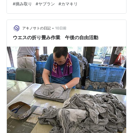
#
摘み取り
#
ヤブラン
#
カマキリ
みずく（生活介護）はレクリエーションで『スキヤキジ
ャンケン』を楽しんだ。 6チームに分かれて、各チーム
でお父さん、お母さん、むすこ、むすめ、まごを決め
る。 各チームからお父さんが出てきて…
•
アキノサトの日記
10日前
ウエスの折り畳み作業 午後の自由活動