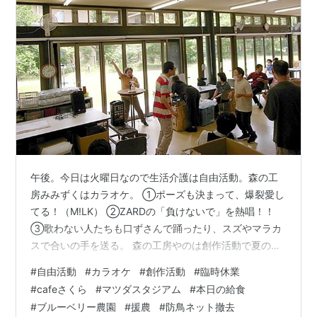
午後。今日は火曜日なので生活介護は自由活動。森の工
房みみずくはカラオケ。 ①ポーズも決まって、爆裂愛し
てる！（M!LK） ②ZARDの「負けないで」を熱唱！！
③歌わない人たちも口ずさんで踊ったり、スズやマラカ
スで合いの手を送る。 森の工房やのは創作活動で夏の作
品作り。 クレヨンで花火や、 お花紙を丸めて、 ひまわ
#
自由活動
#
カラオケ
#
創作活動
#
臨時休業
りを作っていく。 本日cafeさくらは臨時休業。 今年もマ
#
cafeさくら
#
マツダスタジアム
#
本日の給食
ツダスタジアム内で開催される『わがまち魅力発信隊』
#
ブルーベリー農園
#
援農
#
防鳥ネット撤去
でブルーベリージュースを提供するための休業で、午前