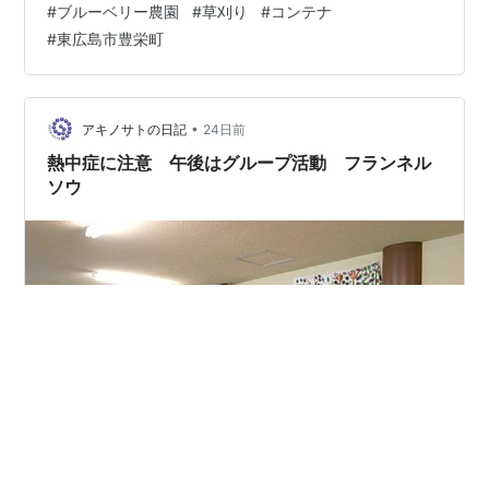
#
ブルーベリー農園
#
草刈り
#
コンテナ
て、球は一回り大きい筒（画像右上）に輪ゴムが仕掛け
#
東広島市豊栄町
てあり、くぼみに輪ゴムを引っ掛けて手前にスライドさ
せて飛ばす。 的は自分が作った的を含めて5個並べて、
いざ勝負。構えて、狙いを定めて、 発射！ 見事真ん中を
打ち抜いた。1個しか倒れなか…
•
アキノサトの日記
24日前
熱中症に注意 午後はグループ活動 フランネル
ソウ