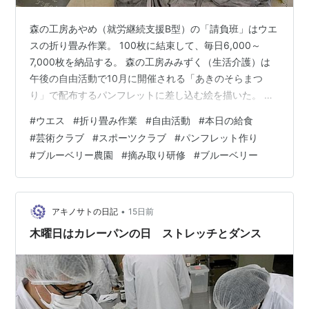
森の工房あやめ（就労継続支援B型）の「請負班」はウエ
スの折り畳み作業。 100枚に結束して、毎日6,000～
7,000枚を納品する。 森の工房みみずく（生活介護）は
午後の自由活動で10月に開催される「あきのそらまつ
り」で配布するパンフレットに差し込む絵を描いた。 昨
年のまつりの動画を見ながらイメージを膨らます。 パン
#
ウエス
#
折り畳み作業
#
自由活動
#
本日の給食
フレットには描いた作品の中からいくつか選抜したもの
#
芸術クラブ
#
スポーツクラブ
#
パンフレット作り
を使用する。 森の工房やの（生活介護）は芸術クラブで
#
ブルーベリー農園
#
摘み取り研修
#
ブルーベリー
うちわを作って涼を楽しんだ。スイカの形や、 花火な
ど。 こちらは食堂でスポーツクラブ。大小３つのダンボ
ールの箱に点数が書いてあり、カラーボールを転がして
何点獲得できるか競った。小さ…
•
アキノサトの日記
15日前
木曜日はカレーパンの日 ストレッチとダンス