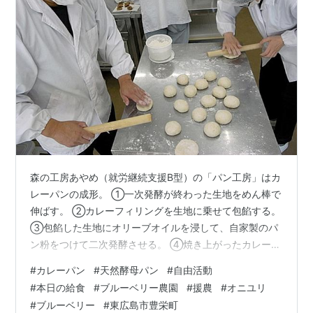
森の工房あやめ（就労継続支援B型）の「パン工房」はカ
レーパンの成形。 ①一次発酵が終わった生地をめん棒で
伸ばす。 ②カレーフィリングを生地に乗せて包餡する。
③包餡した生地にオリーブオイルを浸して、自家製のパ
ン粉をつけて二次発酵させる。 ④焼き上がったカレーパ
ン。焼き上げる前にハサミで生地をカットしてパプリカ
#
カレーパン
#
天然酵母パン
#
自由活動
やズッキーニなどの野菜を散りばめてオーブンへ。油で
#
本日の給食
#
ブルーベリー農園
#
援農
#
オニユリ
揚げない焼きカレーパンなので油分が少なくヘルシー。
#
ブルーベリー
#
東広島市豊栄町
森の工房みみずく（生活介護）は午後から自由活動。 前