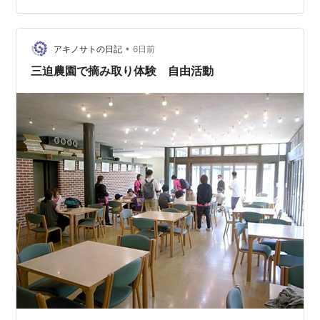
中に搬入物の準備を行い午後一番でマツダスタジアムに
向かった。販売の様子はまた後日。 本日の給食。冷やし
麻婆麺、シューマイ。 遊…
•
アキノサトの日記
6日前
三迫農園で摘み取り体験 自由活動