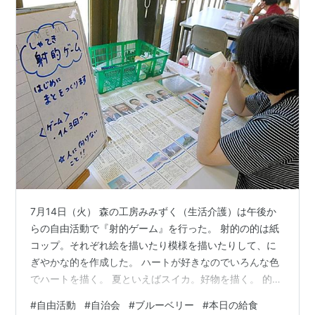
7月14日（火） 森の工房みみずく（生活介護）は午後か
らの自由活動で『射的ゲーム』を行った。 射的の的は紙
コップ。それぞれ絵を描いたり模様を描いたりして、に
ぎやかな的を作成した。 ハートが好きなのでいろんな色
でハートを描く。 夏といえばスイカ。好物を描く。 的が
完成。6チームに分かれて対戦する。 鉄砲は筒状のスラ
#
自由活動
#
自治会
#
ブルーベリー
#
本日の給食
イド式で、筒の先端に輪ゴムをひっかけるくぼみがあっ