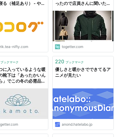
寝る（補足あり） - やま
ったので店員さんに聞いたら
いちろうBLOG（ブロ
『着たら暖かいのはこっち
で、こっちは“無”です』と言
われたので“無”の方を買って
きた
rik.tea-nifty.com
togetter.com
220
ブックマーク
ブックマーク
つに入っているような暖
優しさと暖かさでできてるア
の靴下は「あったかいん
ニメが見たい
ら」でこの冬の必需品→
たいどんな仕組みなの？
ogetter.com
anond.hatelabo.jp