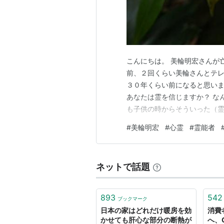
こんにちは。 美輪明宏さんが
前、２回くらい美輪さんとテレ
３０年くらい前になると思いま
あなたは霊を信じますか？ な
も子供の時からそういった（霊
て起こるのかとか どういうも
#
美輪明宏
#
心霊
#
霊能者
を結構見ていました 中でも 
田和慧（まえだわけい）さんと
ネットで話題
893
542
ブックマーク
日本の家はどれだけ暖房を効
消費
かせても肝心な部分の断熱が
へ、