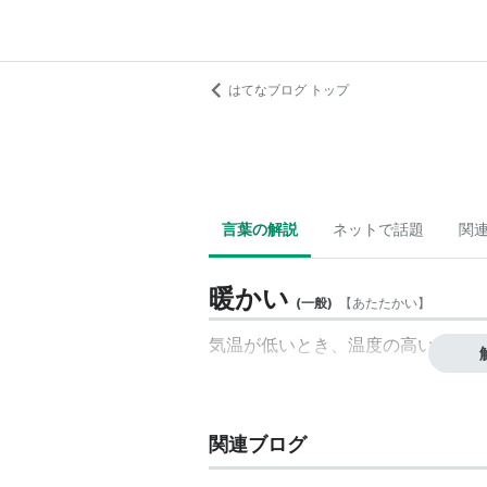
はてなブログ トップ
言葉の解説
ネットで話題
関
暖かい
(
一般
)
【
あたたかい
】
気温が低いとき、温度の高い物体に
関連ブログ