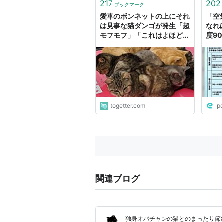
217
202
ブックマーク
愛車のボンネットの上にそれ
「空
は見事な猫ダンゴが発生「超
なれ
モフモフ」「これはよほど暖
度9
かいんだろうな」
「B
民党
しま
togetter.com
p
関連ブログ
独身オバチャンの猫とのまったり節