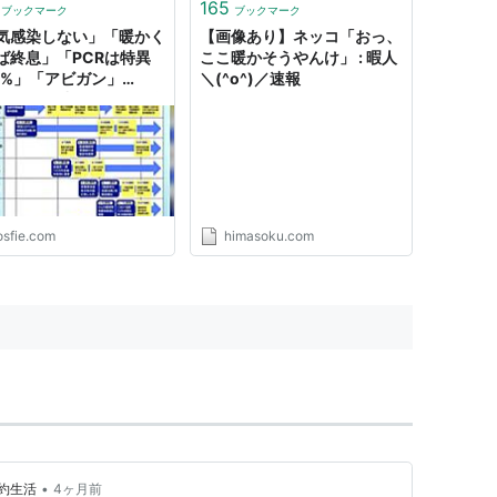
165
ブックマーク
ブックマーク
気感染しない」「暖かく
【画像あり】ネッコ「おっ、
ば終息」「PCRは特異
ここ暖かそうやんけ」 : 暇人
0%」「アビガン」
＼(^o^)／速報
CG」「弱毒化」…なぜ自
支持者はデマを拡散して
うのか【みんなの反応】
osfie.com
himasoku.com
•
約生活
4ヶ月前