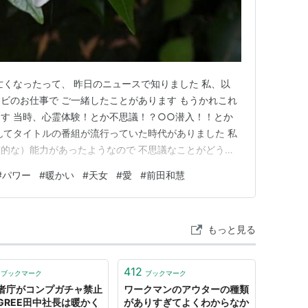
亡くなったって、 昨日のニュースで知りました 私、以
ビのお仕事で ご一緒したことがあります もうかれこれ
す 当時、心霊体験！とか不思議！？○○潜入！！とか
んてタイトルの番組が流行っていた時代がありました 私
的な）能力があったようなので 不思議なことがどうし
のなのかとか 興味がありましたので、そういう心霊番組
#
パワー
#
暖かい
#
天女
#
愛
#
前田和慧
以前書いたかもしれないですが 岐阜のお寺のご住職で 前
いう方が好き…
もっと見る
412
ブックマーク
ブックマーク
者庁がコンプガチャ禁止
ワークマンのアウターの種類
GREE田中社長は暖かく
がありすぎてよくわからなか