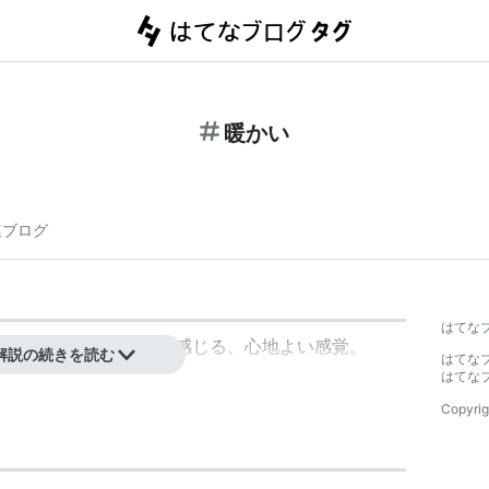
暖かい
連ブログ
はてな
触れたり近づくことで感じる、心地よい感覚。
解説の続きを読む
はてな
はてな
Copyrig