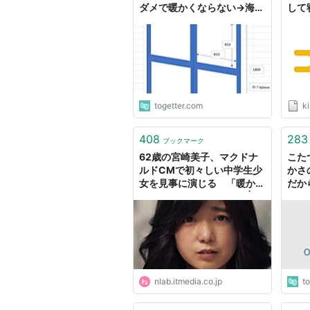
ダメで暖かくならない→海外
して
では使用禁止の国もある代物
もと
らしい
グ）
togetter.com
ki
408
283
ブックマーク
62歳の宮崎美子、マクドナ
こた
ルドCMで初々しい中学生少
かさ
女を見事に演じる 「暖かい
だか
目でぜひ見てください」 | ね
いっ
とらぼ
nlab.itmedia.co.jp
t