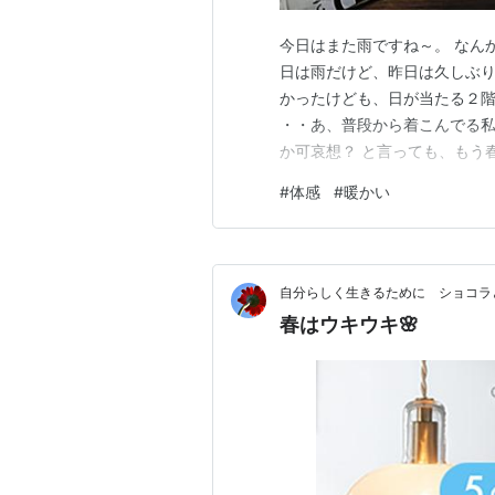
今日はまた雨ですね～。 なん
日は雨だけど、昨日は久しぶり
かったけども、日が当たる２階
・・あ、普段から着こんでる私
か可哀想？ と言っても、もう
ットとは穿いてるけど、もう防
#
体感
#
暖かい
ので、窓開けて仕事してのよね
て気づいたんだけど、この暖か
自分らしく生きるために ショコラ
春はウキウキ🌸