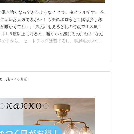
か風も強くなってきたような？ さて、タイトルです。 今
にいいお天気で暖かい！ ウチのボロ家も１階は少し寒
が暖かくてね～。 温度計を見ると朝の時点で１８度！
は１５度以上になると、暖かいと感じるのよね！‥なん
春ですから。 ヒートテックは着てるし、裏起毛のスウェ
寒着じゃないのよ～。 まあ、春にしては暖かい恰好な
。 それでも室温は徐々に上昇してたけど。 で、窓開け
いのに室外機の音…
•
と一緒
4ヶ月前