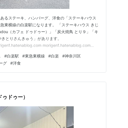
にあるステーキ、ハンバーグ、洋食の「ステーキハウス
急東横線の白楽駅になります。 「ステーキハウス きじ
oudou（カフェ ドゥドゥー）」「炭火焼鳥 とり９」「キ
やきとりさんきゅう」があります。
igen1.hatenablog.com morigen1.hatenablog.com
g.com 「ステーキハウス きじむなぁ」へは夕食の時間帯に行きま
ス
#
白楽駅
#
東急東横線
#
白楽
#
神奈川区
なぁ 店舗外観…
ーグ
#
洋食
ェ ドゥドゥー）