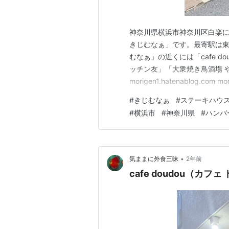
神奈川県横浜市神奈川区白楽
きじむなぁ」です。最寄駅は東
むなぁ」の近くには「cafe d
ッチン友」「大衆焼き鳥酒場 
morigen1.hatenablog.com mor
morigen1.hatenablo
#
きじむなぁ
#
ステーキハウ
した。 ステーキハウス きじむ
#
横浜市
#
神奈川県
#
ハンバ
•
気ままに外食三昧
2年前
cafe doudou（カフ