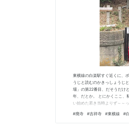
東横線の白楽駅すぐ近くに、ボ
うじと読むのかきっしょうじと
場」の第22番目、だそうだけ
年、だとか。 とにかくここ、
い始めた若き当時よりず～～
は中に入ることができる」と
#
廃寺
#
吉祥寺
#
東横線
#
入れるわ、と思って行って見た
もしれないが、全くそんなこと