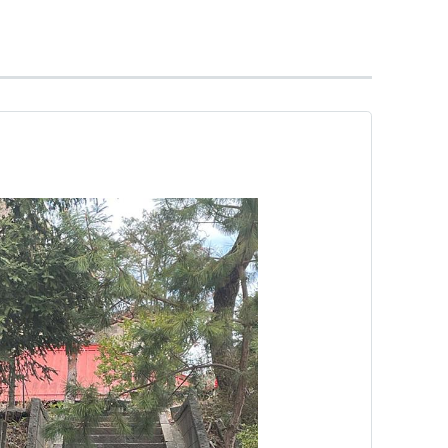
TY18
)」→
妙蓮寺駅
−
菊名駅
…
日吉駅
…
下段へ↓
駅
…
自由が丘駅
…
中目黒駅
…
渋谷駅
線
直通…(至・
みなとみらい駅
元町・中華街駅
)
渋谷
以遠）…（至・
明治神宮前駅
新宿三丁目駅
東新
）
遠）…(至・
志木駅
川越駅
川越市駅
森林公園駅
)
分岐・西武有楽町線経由）…(至・
練馬駅
石神井公園