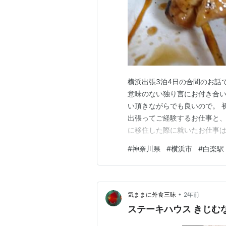
横浜出張3泊4日の合間のお話
意味のない独り言にお付き合い
い頂きながらでも良いので。 
出張ってご経験するお仕事と、
に移住した際に就いたお仕事は
時々、新潟県や山梨県、そして
#
神奈川県
#
横浜市
#
白楽駅
んは遠方へお仕事で行かれた事
たら嬉しいです。 さて今回は
•
気ままに外食三昧
2年前
ステーキハウス きじむ