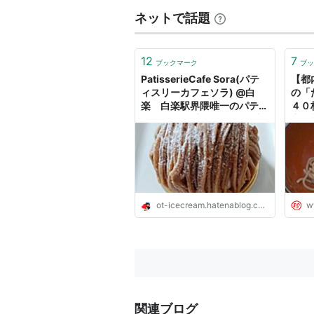
ネットで話題
12
7
ブックマーク
ブッ
PatisserieCafe Sora(パテ
【都
ィスリーカフェソラ) @白
の「
楽 白楽駅界隈唯一のパティ
４０
スリーで１番人気のモンブラ
京別
ン - ツレヅレ食ナルモノ
ot-icecream.hatenablog.com
w
関連ブログ