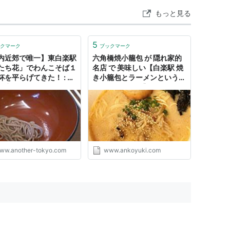
もっと見る
5
クマーク
ブックマーク
内近郊で唯一】東白楽駅
六角橋焼小籠包 が 隠れ家的
たち花」でわんこそば１
名店 で 美味しい【白楽駅 焼
杯を平らげてきた！ : 東
き小籠包とラーメンという最
視点ガイド
強すぎるコラボ】 - あんこゆ
き
ww.another-tokyo.com
www.ankoyuki.com