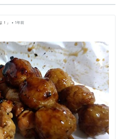
•
よ！」
1年前