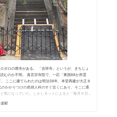
ロボロの廃寺がある。 「吉祥寺」というが、きちじょ
読むのか不明。 真言宗寺院で、一応「東国88か所霊
ど。 ここに建てられたのは明治38年、本堂再建が大正８
私のかかりつけの産婦人科のすぐ近くにあり、そこに通
っと気になっていた。しかしネットによると「毎月６日に
あったので、気になって気になってウン十年、やっと中に
白楽駅
。 しかし、それはガセであった。かつては入れたのか
はなかった。 外から撮…