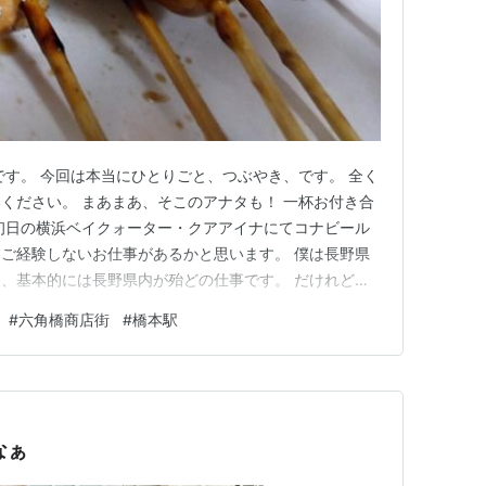
です。 今回は本当にひとりごと、つぶやき、です。 全く
ください。 まあまあ、そこのアナタも！ 一杯お付き合
初日の横浜ベイクォーター・クアアイナにてコナビール
ご経験しないお仕事があるかと思います。 僕は長野県
、基本的には長野県内が殆どの仕事です。 だけれど、
東京都や神奈川県に仕事があったりするんです。 皆さ
#
六角橋商店街
#
橋本駅
はあります？ 一番遠い場所への出張の経験教えてくれ
神奈川県の横浜市に…
なぁ