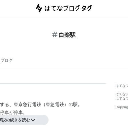
白楽駅
連ブログ
はてな
はてな
はてな
する、
東京急行電鉄
（
東急電鉄
）の駅。
Copyrig
停車が停車。
解説の続きを読む