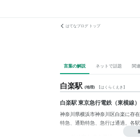
はてなブログ トップ
言葉の解説
ネットで話題
関
白楽駅
(
地理
)
【
はくらくえき
】
白楽駅 東京急行電鉄（東横線）
神奈川県
横浜市
神奈川区
白楽
に存在
特急、通勤特急、急行は通過。各駅
＞＞
路線案内 東急電鉄
＜＜