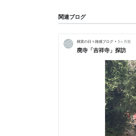
■
東横線
関連ブログ
…
横浜駅
…
東白楽駅
←「
白楽駅
(
↑上段へ
…
武蔵小杉駅
…
田園調布
■
横浜高速鉄道
みなとみらい21
•
桃実の日々雑感ブログ
5ヶ月前
廃寺「吉祥寺」探訪
○
東京メトロ
副都心線
直通 （
宿駅
池袋駅
小竹向原駅
和光市駅
■
東武東上線直通（
和光市
以
■
西武池袋線直通（
小竹向原
駅
清瀬駅
所沢駅
小手指駅
飯能駅
)
○
リスト
：
駅キーワード
○
リスト
：
駅つきキーワード