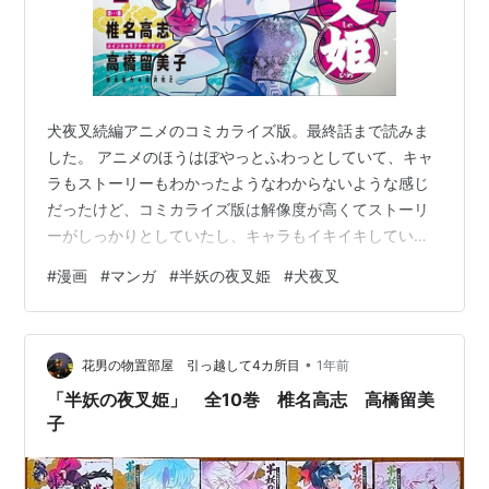
犬夜叉続編アニメのコミカライズ版。最終話まで読みま
した。 アニメのほうはぼやっとふわっとしていて、キャ
ラもストーリーもわかったようなわからないような感じ
だったけど、コミカライズ版は解像度が高くてストーリ
ーがしっかりとしていたし、キャラもイキイキしてい
て、コメディ要素もちょいちょいあってとてもよかっ
#
漫画
#
マンガ
#
半妖の夜叉姫
#
犬夜叉
た。最後が総力戦というのもアツい。りんちゃんまで参
加するとは…！ 大団円で清々しく終わってくれて最高で
した。 何より殺生丸とりんをしっかり描いてくれたのが
•
本当にうれしくて。出会いも結ばれるところも殺生丸の
花男の物置部屋 引っ越して4カ所目
1年前
思いもりんちゃんの思いも二人のイチャイチャも親子の
「半妖の夜叉姫」 全10巻 椎名高志 高橋留美
交流も…こういうのが見たかったんだありがとう…！…
子