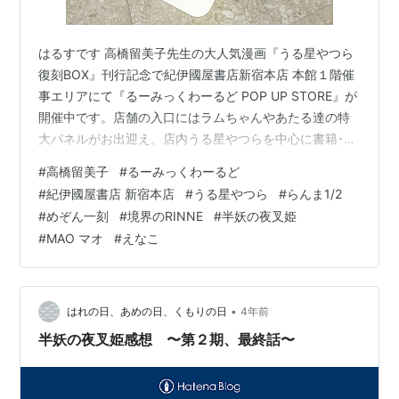
はるすです 高橋留美子先生の大人気漫画『うる星やつら
復刻BOX』刊行記念で紀伊國屋書店新宿本店 本館１階催
事エリアにて『るーみっくわーるど POP UP STORE』が
開催中です。店舗の入口にはラムちゃんやあたる達の特
大パネルがお出迎え。店内うる星やつらを中心に書籍･グ
ッズが販売されております。他に歴代るーみっく作品や
#
高橋留美子
#
るーみっくわーるど
『うる星やつら』第1話複製原画の展示など盛りだくさん
#
紀伊國屋書店 新宿本店
#
うる星やつら
#
らんま1/2
です。そして…目玉は高橋留美子先生の直筆色紙でしょ
#
めぞん一刻
#
境界のRINNE
#
半妖の夜叉姫
う。これはファン必見でございますよ。本フェアは先月
#
MAO マオ
#
えなこ
10月17日（月）から開催されており今月11月24日（木）
迄です。紀伊國屋書店は新宿駅からすぐなので、近くに
寄った時は是非観に行…
•
はれの日、あめの日、くもりの日
4年前
半妖の夜叉姫感想 〜第２期、最終話〜