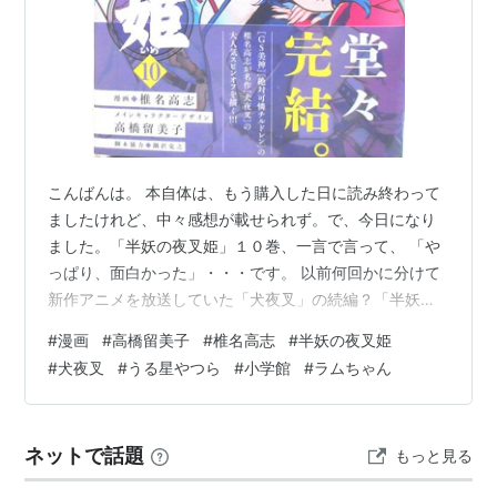
こんばんは。 本自体は、もう購入した日に読み終わって
ましたけれど、中々感想が載せられず。で、今日になり
ました。「半妖の夜叉姫」１０巻、一言で言って、 「や
っぱり、面白かった」・・・です。 以前何回かに分けて
新作アニメを放送していた「犬夜叉」の続編？「半妖の
夜叉姫」。アニメの方もずっと観てはいましたが、途中
#
漫画
#
高橋留美子
#
椎名高志
#
半妖の夜叉姫
からかなり惰性での視聴になりまして。 というのも、展
#
犬夜叉
#
うる星やつら
#
小学館
#
ラムちゃん
開がね、あまりに・・・で。作品自体も賛否両論だった
みたいだし。 それで、面白いとか面白くないとか以前
に、原作者が描いてない作品の続きをこうして作る必要
ネットで話題
もっと見る
性があったのかな～～って、正直思いましたわ。どうし
て、高橋先生もこの作品のアニメ化をOKしち…