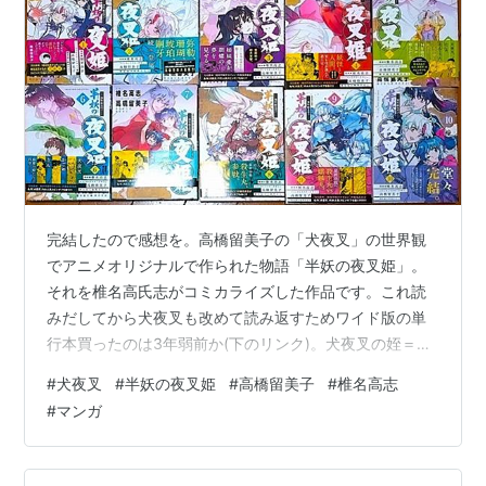
完結したので感想を。高橋留美子の「犬夜叉」の世界観
でアニメオリジナルで作られた物語「半妖の夜叉姫」。
それを椎名高氏志がコミカライズした作品です。これ読
みだしてから犬夜叉も改めて読み返すためワイド版の単
行本買ったのは3年弱前か(下のリンク)。犬夜叉の姪＝殺
生丸の娘の双子と犬夜叉の娘が活躍します。現代との結
#
犬夜叉
#
半妖の夜叉姫
#
高橋留美子
#
椎名高志
びつきも・・・と言う点も犬夜叉譲り。マンガの方はす
#
マンガ
っかり椎名高志作品って感じになってるのもまた良いで
すね。なかなかキャッチーな仕上がりで好きです。還暦
目前のおっさんでもきっちり楽しめましたｗｗ