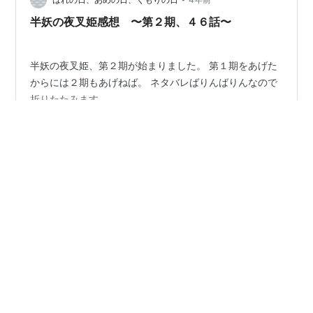
半妖の夜叉姫感想 〜第２期、４６話〜
半妖の夜叉姫、第２期が始まりました。 第１期をあげた
からには２期もあげねば。 ネタバレばりんばりんなので
折りたたみます。
#
半妖の夜叉姫
#
ネタバレ感想
#
とわ
#
せつな
#
もろは