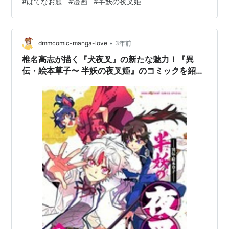
#
はてなお題
#
漫画
#
半妖の夜叉姫
が本だらけです。100均のプラスチックの漫画収納ケース
が売って無くなってさらに困ってます。(机に山積み) 最
近マンガ買いました。知らない間に巻数が増えてたので
•
まとめ買いしました。 リンク 一期はアニメ面白かったか
dmmcomic-manga-love
3年前
ら見ていたけど、二期から何かマンネリ化して飽きてし
椎名高志が描く『犬夜叉』の新たな魅力！『異
まいました。知らない間に最終回…
伝・絵本草子〜 半妖の夜叉姫』のコミックを紹介
します