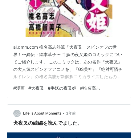
al.dmm.com 椎名高志熱筆「犬夜叉」スピンオフの世
界！〜異伝・絵本草子〜 半妖の夜叉姫のコミックについ
てご紹介します。 このコミックは、あの名作『犬夜叉』
の大人気スピンオフアニメを、『GS美神』『絶対可憐チ
ルドレン』の椎名高志が新解釈コミカライズしたもので
す。 原作は高橋留美子、キャラクターデザインは隅沢克
#
漫画
#
犬夜叉
#
半妖の夜叉姫
#
椎名高志
之という豪華なスタッフが揃っています。 『犬夜叉』と
は？ 『犬夜叉』は、高橋留美子による日本の漫画作品で
す。 1996年から2008年まで『週刊少年サンデー』に連
•
載され、全56巻が発売されました。 2000年から2004年
Life Is About Moments
3年前
にかけてテレビアニメが放送され、2009年から2010年
犬夜叉の続編を読んでました。
にかけ…