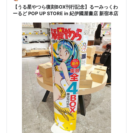
プ ランキング参加中無職
【うる星やつら復刻BOX刊行記念】るーみっくわ
ーるど POP UP STORE in 紀伊國屋書店 新宿本店