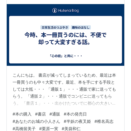
こんにちは。 書店が減ってしまっているため、最近は本
一冊買うのも中々大変です。最近、本を手にする手段と
しては大抵・・・ 「通販１」・・・通販で家に送っても
らう。 「通販２」・・・通販でコンビニに送ってもら
う。 「書店１」・・・出かけたついでに都心の大きい書
店で買う。 「書店２」・・・近場のスーパーに併設の書
#
本の購入
#
書店
#
通販
#
本の発売日
店でついでに買う。 カード使用は嫌なのでほぼ代引か、
#
あなたのお城の小人さん
#
半妖の夜叉姫
#
椎名高志
直接店での支払いにしています。 とっくに出た本の場合
#
高橋留美子
#
栗原一実
#
美袋和仁