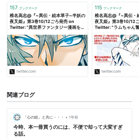
157
115
ブックマーク
ブックマーク
椎名高志@『~異伝・絵本草子~半妖の
椎名高志@『~異伝・
夜叉姫』第3巻10/12ごろ発売 on
夜叉姫』第3巻10/12ご
Twitter: "異世界ファンタジー漫画を読
Twitter: "ラムち
んでいて、今日もヒロインの下着が現
した。 https://t.co/
代風ぴっちりぱんつであることに「い
や好きだけどさ。セクシーだけどさ。
じゃあ技術レベル中世どころか19世紀
以前でもないじゃん・・」ってブーブ
ー独り言を言う私である。"
twitter.com
twitter.com
関連ブログ
•
「心の絵」と共に・・・
1年前
今時、本一冊買うのには、不便で却って大変すぎ
る話。