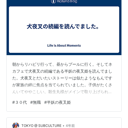
朝からリハビリ行って、昼からプールに行く。そしてネ
カフェで犬夜叉の続編である半妖の夜叉姫を読んでまし
た。犬夜叉とだいたいストーリーは似たようなもんです
が家族の絆に焦点を当てられていました。子供がたくさ
んいてややこしい。殺生丸様がメインで取り上げられて
いました。モフモフが健在でしたのでそれだけで十分で
#
３０代
#
無職
#
半妖の夜叉姫
す。ネットでは評判が悪いみたいですね。流して読む分
にはいいと思いますが。 こんなダラダラした1日を一生過
ごしてたいな。 ランキング参加中【公式】2023年開設ブ
•
ログ ランキング参加中雑談・日記を書きたい人のグルー
TOKYO @ SUBCULTURE
4年前