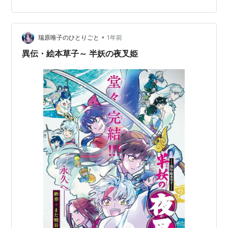
は、まぁ、自分ものんびり買うのですが、発売日にすぐ
欲しい場合には一体どうするのか、と言うと・・・。 通
販１の場合、当然、来る時間に家にいないといけませ
ん。あと、代引は手数料がかかるので一冊…
•
瑞原唯子のひとりごと
1年前
異伝・絵本草子～ 半妖の夜叉姫