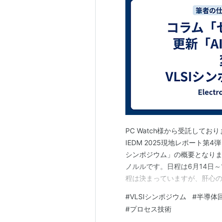
PC Watch様から受託して
IEDM 2025現地レポート第
シンポジウム」の概要となります。pc
ノルルです。日程は6月14日
程は決まっていますが、肝心の
決まっていません。4月の報道
#
VLSIシンポジウム
#
半導体
ナウンスされます。 ですから
#
プロセス技術
くは…