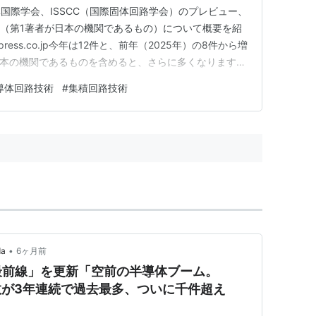
国際学会、ISSCC（国際固体回路学会）のプレビュー、
て（第1著者が日本の機関であるもの）について概要を紹
mpress.co.jp今年は12件と、前年（2025年）の8件から増
日本の機関であるものを含めると、さらに多くなります。
を紹介しています。 東京科学大学（元 東京工業大学）
導体回路技術
#
集積回路技術
ニーセミコンダクタソリューションズ 東芝 京都大学
•
da
6ヶ月前
最前線」を更新「空前の半導体ブーム。
投稿数が3年連続で過去最多、ついに千件超え