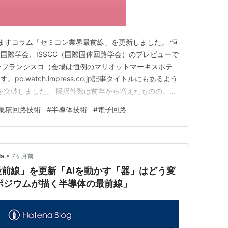
おりますコラム「セミコン業界最前線」を更新しました。 恒
国際学会、ISSCC（国際固体回路学会）のプレビューで
国サンフランシスコ（会場は恒例のマリオットマーキスホテ
c.watch.impress.co.jp記事タイトルにもあるよう
件を突破しました。 採択件数は前年から増えたものの、採
過去最低です。あうう。2日半で257件もの採択論文発表
集積回路技術
#
半導体技術
#
電子回路
密スケジュールとなっております。きっつー。 ところ
•
da
7ヶ月前
前線」を更新「AIを動かす「器」はどう変
Iシンポジウムが描く半導体の最前線」