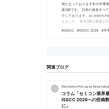
例となっております冬の半導体
第3部です。 日本の発表すべ
介しております。pc.watch.i
えました。 第2以降の著者が
ここでは以下の組織による発表
#
ISSCC
#
ISSCC 2026
#
半
ルネサス エレクトロニクス ソ
東…
関連ブログ
Electronics Pick-up by Akira Fuku
コラム「セミコン業界
ISSCC 2026への
に」