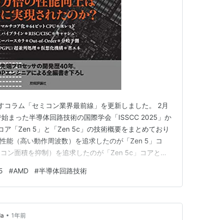
りますコラム「セミコン業界最前線」を更新しました。 2月
始まった半導体回路技術の国際学会「ISSCC 2025」か
コア「Zen 5」と「Zen 5c」の技術概要をまとめており
s.co.jp性能（高い動作周波数）を追求したのが「Zen 5」コ
コン面積を抑制）を追求したのが「Zen 5c」コアとい
コアともに、基本的なアーキテクチャは同じです。IPC
5
#
AMD
#
半導体回路技術
5が5GHz超、Zen 5cが少し低め…
•
da
1年前