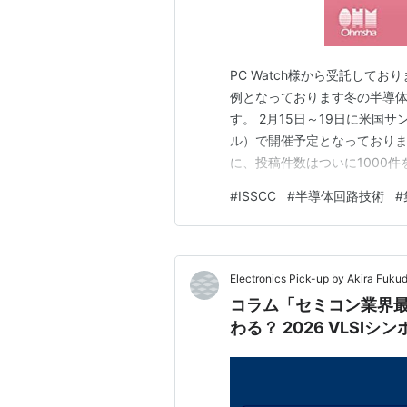
PC Watch様から受託して
例となっております冬の半導体
す。 2月15日～19日に米
ル）で開催予定となっております。p
に、投稿件数はついに1000
択率（採択件数/投稿件数）は
#
ISSCC
#
半導体回路技術
#
を実施させるため、かなりの過
でお詫び…
Electronics Pick-up by Akira Fuku
コラム「セミコン業界最
わる？ 2026 VLS