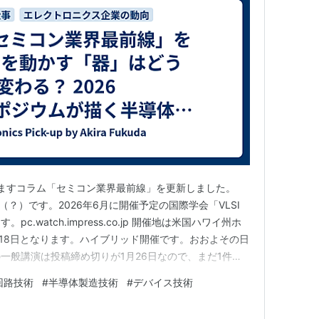
おりますコラム「セミコン業界最前線」を更新しました。
4弾（？）です。2026年6月に開催予定の国際学会「VLSI
.watch.impress.co.jp 開催地は米国ハワイ州ホ
～18日となります。ハイブリッド開催です。おおよその日
一般講演は投稿締め切りが1月26日なので、まだ1件も
機関向け説明会で技術講演のハイライトなどが公式にア
回路技術
#
半導体製造技術
#
デバイス技術
、この時点ではフライング気味、だとも言えます。詳し