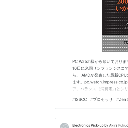
PC Watch様から頂いてお
16日に米国サンフランシスコで
ら、 AMDが発表した最新CPU
ます。pc.watch.impres
ア、バランス（消費電力とシリ
う位置付けとなります。2つの
#
ISSCC
#
プロセッサ
#
Zen 
も同じ。最大動作周波数はZen 
Electronics Pick-up by Akira Fuku