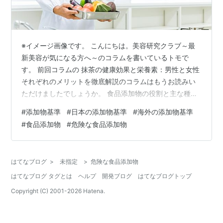
※イメージ画像です。 こんにちは。美容研究クラブ～最
新美容が気になる方へ～のコラムを書いているトモで
す。 前回コラムの 抹茶の健康効果と栄養素：男性と女性
それぞれのメリットを徹底解説のコラムはもうお読みい
ただけましたでしょうか。 食品添加物の役割と主な種類
について 食品添加物の安全性と健康への気になる影響
#
添加物基準
#
日本の添加物基準
#
海外の添加物基準
は？ 日本と海外の食品添加物基準の違いとその背景と
#
食品添加物
#
危険な食品添加物
は？ 安全に食品添加物と付き合うための方法とはどんな
ものなの？ まとめ 近年、危険視されている食品添加物。
ですが、その安全性や日本と海外の基準の違い、そして
はてなブログ
>
未指定
>
危険な食品添加物
健康への影響はどの程度知られているでしょうか。 本記
はてなブログ タグとは
ヘルプ
開発ブログ
はてなブログトップ
事では、添加物の背後にある科学と、そ…
Copyright (C) 2001-
2026
Hatena.