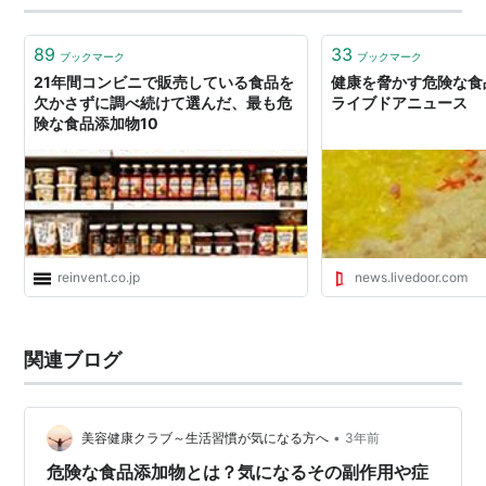
換え 遺伝子組み換え表…
89
33
ブックマーク
ブックマーク
21年間コンビニで販売している食品を
健康を脅かす危険な食品
欠かさずに調べ続けて選んだ、最も危
ライブドアニュース
険な食品添加物10
reinvent.co.jp
news.livedoor.com
関連ブログ
•
美容健康クラブ～生活習慣が気になる方へ
3年前
危険な食品添加物とは？気になるその副作用や症