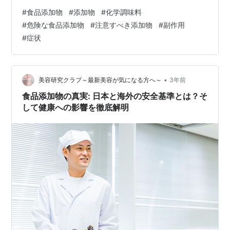
食品添加物とは？ 防腐剤 人工甘味料 合成着色料 トラン
#
食品添加物
#
添加物
#
化学調味料
ス脂肪 亜硝酸塩 と 硝酸塩 気になる無添加の表示って本
#
危険な食品添加物
#
注意すべき添加物
#
副作用
当のところどうなの？ 最後に 今回のコラムでは、最近注
#
症状
目されてきている、化学調味料など、危険な食品添加物
に、フォーカスして、解説していきましょう。 無視でき
ない危険な食品添加物とは？ 食品添加物に対する懸念
は、長い間議論の的であり…
•
美容研究クラブ～最新美容が気になる方へ～
3年前
食品添加物の真実: 日本と海外の安全基準とは？そ
して健康への影響を徹底解明