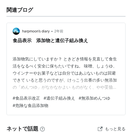
関連ブログ
•
harpmoon’s diary
2年前
食品表示 添加物と遺伝子組み換え
添加物気にしていますか？ ときどき情報を見直して食生
活をなるべく安全に保ちたいですね。 味噌、しょうゆ、
ウインナーやお菓子などは自分ではあぶないものは回避
できて いると思うのですが、けっこう出番の多い無添加
の「めんつゆ」がなかなかよい ものがなく、やや妥協し
た商品で済ませおざなりになっていました。 2023年4月
#
食品表示改正
#
遺伝子組み換え
#
無添加めんつゆ
1日から食品表示基準が改正になりましたので、 改めて買
#
危険な食品添加物
い物時、見分けがつくよう確認していきたいと思いま
す。 遺伝子組み換えの食品表示 遺伝子組み換え対象農産
物 遺伝子組み換えの表示区分 有機食品の食品表示の留意
ネットで話題
もっと見る
点 見えない遺伝子組み換え食品 家畜の飼料と遺伝子組み