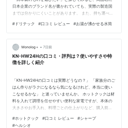
日本企業のブランド名が書かれていても、実際の製造国
までは分かりにくいことがあります。 また、持ち運べる
ボトル型だからといって、充電してコードレスでお湯を
#
ドリテック
#
口コミ レビュー
#
お湯が沸かせる水筒
沸かせるとは限りません。電源方式や容量、温度設定ま
で確認して選ぶことが大切です。 この記事でわかること
お湯が沸かせる水筒を日本製で探すときの確認ポイント
•
ドリテック「沸かせる温調ボトル PO-166」の特徴 容
Monolog＋
7日前
量・電源方式・温度設定から選ぶときのポイント 特に
KN-HW24Hの口コミ・評判は？使いやすさや特
「日本製」を重視する場合は、メーカー…
徴を詳しく紹介
「KN-HW24Hの口コミは実際どうなの？」 「家族分のご
はん作りがラクになるなら気になるけれど、本当に使い
こなせるかな」 と迷っていませんか。 ホットクックは材
料を入れて調理を任せやすい便利な家電ですが、本体の
大きさやお手入れ、料理ごとの仕上がりなど、購入前に
確認しておきたいポイントもあります。 この記事では、
#
ホットクック
#
口コミ レビュー
#
シャープ
KN-HW24Hの口コミ・評判をもとに、ほったらかし調理
#
ヘルシオ