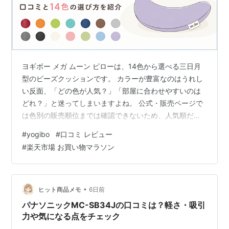
ヨギボー メガ ムーン ピローは、14色から選べる三日月
型のビーズクッションです。 カラーが豊富なのはうれし
い反面、「どの色が人気？」「部屋に合わせやすいのは
どれ？」と迷ってしまいますよね。 公式・販売ページで
は色別の販売順位までは確認できないため、人気順だけ
で決めるより、部屋の雰囲気や使う場所、楽天の口コミ
#
yogibo
#
口コミ レビュー
で実際に選ばれているカラーを見ながら決めるのがおす
#
楽天市場 お買い物マラソン
すめです。 この記事でわかること 14色から自分に合うカ
ラーを選ぶポイント ヨギボー メガ ムーン ピローの口コ
ミで気になる点・良かった点 サイズや使い方、購入前に
確認したいポイント ＼カラーや実際の商品写真を確認す
•
ヒット商品メモ
6日前
るならこちら／ 【10%…
パナソニックMC-SB34Jの口コミは？軽さ・吸引
力や気になる点をチェック