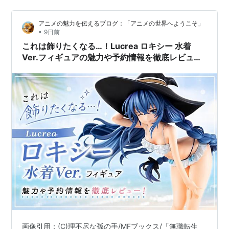
方で、フタの硬さや商品に貼られたシールについて気に
なる声もあります。 この記事でわかること コールマン
アニメの魅力を伝えるブログ：「アニメの世界へようこそ」
テイク9の良い口コミと気になる口コミ コンパクトなク
•
9日前
ーラーボックスとして人気を集める理由 容量や使い方か
これは飾りたくなる…！Lucrea ロキシー 水着
ら見た向いている人と購入前の注意点 …
Ver.フィギュアの魅力や予約情報を徹底レビュ
ー！
画像引用：(C)理不尽な孫の手/MFブックス/「無職転生