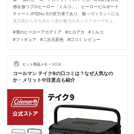
感を放つプロヒーロー「ミルコ」。 ヒーロービルボード
チャートJP現No.5の実力者であり、敵＜ヴィラン＞にも
真正面から立ち向かう姿が魅力のキャラクターですよ
ね。 特にミルコといえば、鍛え抜かれた肉体と圧倒的な
#
僕のヒーローアカデミア
#
ヒロアカ
#
ミルコ
脚力を活かした豪快な蹴り技。 強さ、カッコよさ、そし
#
フィギュア
#
二次元彩色
#
口コミ レビュー
て勝気な表情……。 「こういう強い女性キャラクターが
好き！」という人には、かなり刺さる存在だと思いま
す。 そんなミルコが今回、特別な二次元彩色でフィギュ
ア化されました。 でも、購入前ってやっぱり迷いますよ
•
ヒット商品メモ
8日前
ね。 「二次元彩色って実際どんな感…
コールマン テイク9の口コミは？なぜ人気なの
か・メリットや注意点も紹介