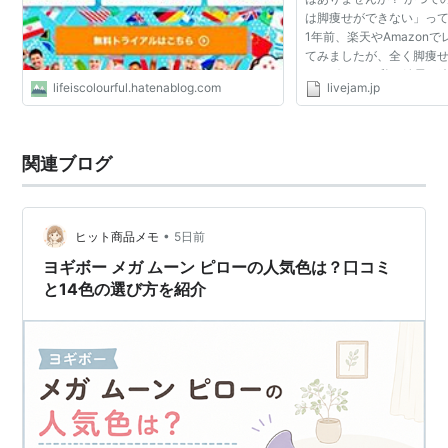
は脚痩せができない」っ
1年前、楽天やAmazon
てみましたが、全く脚痩
ョンボリ…。 私は結局、
lifeiscolourful.hatenablog.com
livejam.jp
です。 でも、そんなときに
「話題のレギンス...
関連ブログ
•
ヒット商品メモ
5日前
ヨギボー メガ ムーン ピローの人気色は？口コミ
と14色の選び方を紹介