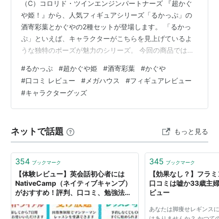
（C）コロリド・ツインエンジンパートナーズ 『超かぐ
や姫！』から、人気フィギュアシリーズ「るかっぷ」の
酒寄彩葉とかぐやの2種セットが登場します。 「るかっ
ぷ」といえば、キャラクターがこちらを見上げているよ
うな独特のポーズが魅力のシリーズ。 今回の商品では、
酒寄彩葉とかぐやを並べて飾ることで、2人の可愛らしい
#
るかっぷ
#
超かぐや姫
#
酒寄彩葉
#
かぐや
雰囲気をより楽しめるセットになっています。 この記事
#
口コミ レビュー
#
メガハウス
#
フィギュアレビュー
では、「るかっぷ 超かぐや姫！ 2種セットは買うべきな
#
キャラクターグッズ
のか？」について、造形の魅力や口コミ、購入前に気に
なるポイントまで詳しく紹介していきます。 📖 目次 📋
商品情報 ⭐ 注目ポイント 📝 商品の魅力 👀 造形の見どこ
ネットで話題
もっと見る
ろ 💬 口コミ・評…
354
345
ブックマーク
ブックマーク
【体験レビュー】英会話初心者には
【効果なし？】フラミ
NativeCamp（ネイティブキャンプ）
口コミは嘘か33歳主
がおすすめ！評判、口コミ、勉強法も
ビュー
随時更新中 - Life is colourful.
あなたは脚痩せレギンス
はありませんか？ かつて