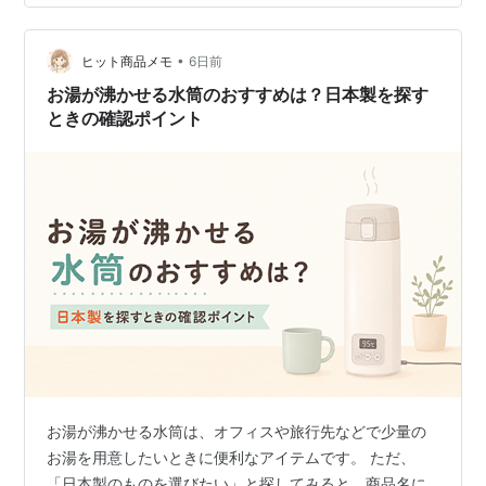
めと感じる、といった声も確認できました。 スペック上
の軽さだけを見るのではなく、掃除する広さやゴミの量
まで考えて選ぶのがポイントです。 この記事でわかるこ
•
ヒット商品メモ
6日前
と MC-SB34Jの良い口…
お湯が沸かせる水筒のおすすめは？日本製を探す
ときの確認ポイント
お湯が沸かせる水筒は、オフィスや旅行先などで少量の
お湯を用意したいときに便利なアイテムです。 ただ、
「日本製のものを選びたい」と探してみると、商品名に