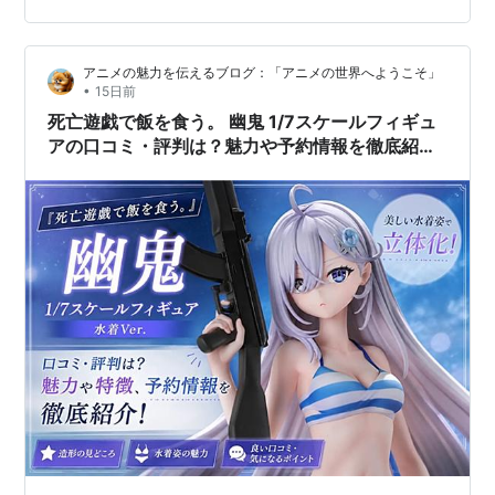
チェーンの扱いやすさなども確認しておきたいところで
す。 この記事でわかること CHARIS TRIANGLE日傘の口
アニメの魅力を伝えるブログ：「アニメの世界へようこそ」
コミを確認するときのポイント チェーンや持ち運びやす
•
15日前
さについて注意したいこと どのような方に向いていそう
死亡遊戯で飯を食う。 幽鬼 1/7スケールフィギュ
か ＼デ…
アの口コミ・評判は？魅力や予約情報を徹底紹
介！