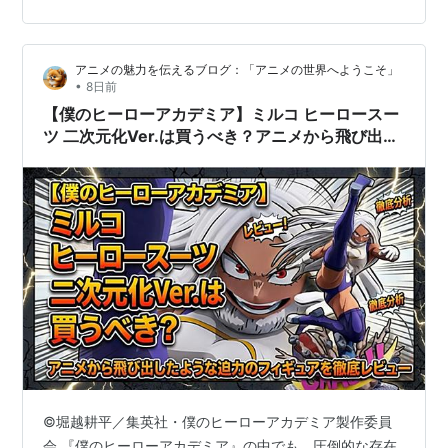
の使いやすさ、2.4L容量の目安、予約調理やお手入れの
特徴までわかりやすく紹介します。 自分の暮らしやキッ
チンに合う一台かを見極めたい方は、ぜひ最後までチェ
アニメの魅力を伝えるブログ：「アニメの世界へようこそ」
ックしてみてください。 この記事でわかること KN-
•
8日前
HW24Hの口コミ・評…
【僕のヒーローアカデミア】ミルコ ヒーロースー
ツ 二次元化Ver.は買うべき？アニメから飛び出し
たような迫力のフィギュアを徹底レビュー
©堀越耕平／集英社・僕のヒーローアカデミア製作委員
会 『僕のヒーローアカデミア』の中でも、圧倒的な存在