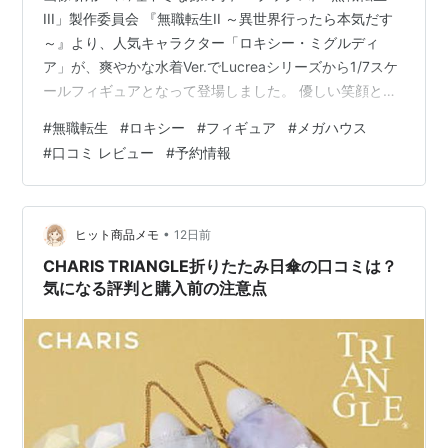
III」製作委員会 『無職転生II ～異世界行ったら本気だす
～』より、人気キャラクター「ロキシー・ミグルディ
ア」が、爽やかな水着Ver.でLucreaシリーズから1/7スケ
ールフィギュアとなって登場しました。 優しい笑顔と透
明感あふれる彩色、そして夏らしい水着姿が見事に再現
#
無職転生
#
ロキシー
#
フィギュア
#
メガハウス
されており、ロキシーファンなら思わず飾りたくなる完
#
口コミ レビュー
#
予約情報
成度の高いフィギュアです。 「造形はどう？」「予約す
る価値はある？」「どこで購入できる？」と気になって
いる方も多いのではないでしょうか。 この記事では、
Lucrea ロキシー 水着Ver.フィギュアの魅力や特徴、見ど
•
ヒット商品メモ
12日前
ころ…
CHARIS TRIANGLE折りたたみ日傘の口コミは？
気になる評判と購入前の注意点