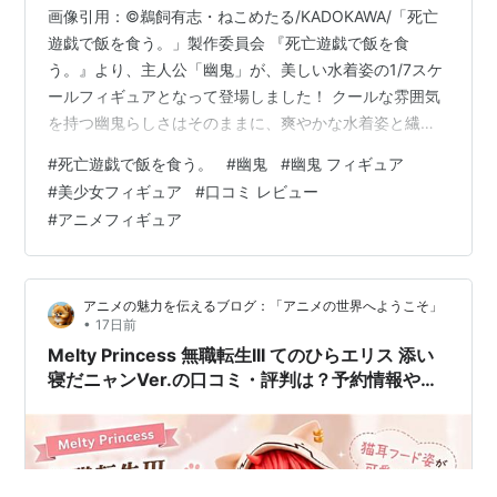
画像引用：©鵜飼有志・ねこめたる/KADOKAWA/「死亡
遊戯で飯を食う。」製作委員会 『死亡遊戯で飯を食
う。』より、主人公「幽鬼」が、美しい水着姿の1/7スケ
ールフィギュアとなって登場しました！ クールな雰囲気
を持つ幽鬼らしさはそのままに、爽やかな水着姿と繊細
な造形を両立した完成度の高い一体として、早くも注目
#
死亡遊戯で飯を食う。
#
幽鬼
#
幽鬼 フィギュア
を集めています。 「フィギュアの出来は？」「予約する
#
美少女フィギュア
#
口コミ レビュー
価値はある？」「どこで購入できる？」と気になってい
#
アニメフィギュア
る方も多いのではないでしょうか。 この記事では、死亡
遊戯で飯を食う。 幽鬼 1/7スケールフィギュアの魅力や
特徴、見どころ、口コミ、予約情報まで詳しく紹介しま
アニメの魅力を伝えるブログ：「アニメの世界へようこそ」
す。 目次 商品情報 商品の…
•
17日前
Melty Princess 無職転生III てのひらエリス 添い
寝だニャンVer.の口コミ・評判は？予約情報や魅
力を徹底調査！