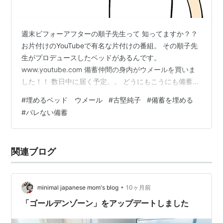
週末ビフォーアフターの順子先生って 知ってますか？？
お片付けのYouTubeで有名な片付けの番組。 その順子先
生がプロデュースしたベッドがあるんです。
www.youtube.com 備蓄仲間の身内がウメールを買いま
した！！ 数日中に届く予定。。 どうにもこうにも備蓄が
増えて 備蓄に囲まれて寝ていたのですが、 （寝室は備蓄
#
埋めるベッド ウメール
#
古堅純子
#
備蓄を埋める
でいっぱい） ウメールのベッドに備蓄を埋めて 綺麗な部
#
バレない備蓄
屋での暮らしを目指すのだそう（笑） リンク このウメー
ルは高さが2種類あるのですが、 この高さによってベッ
ド下の内容量に差が 出ます。 身内はたくさん収納できる
関連ブログ
ハイタイプを 選びました。 6畳の部屋の半分以上を （布
団以…
•
minimal japanese mom's blog
10ヶ月前
「ゴールデンゾーン」をアップデートしました