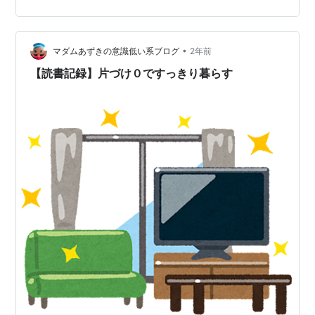
徐々に入れ替えて行って、今あるものは基本的にお気に
入りです。 食器って手ごろな値段で素敵なものがたくさ
んあるから、つい増やしがちじゃありません？ でも、我
•
が家は食器棚が無くて、キッチン台下収納に入る量に制
マダムあずきの意識低い系ブログ
2年前
限しています。 ひとり暮らしには十分な量だけど、奥に
【読書記録】片づけ０ですっきり暮らす
入れたものは取り…