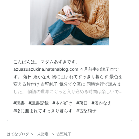
こんばんは。 マダムあずきです。
azuazuazukina.hatenablog.com ４月前半の読了本で
す。 落日 湊かなえ 物に囲まれてすっきり暮らす 景色を
変える片付け 古堅純子 気分で交互に 同時進行で読みま
した。 物語の世界にぐっと入り込める時間は楽しいで
す。 隙間時間には実用本を。 片付けのことを考えながら
#
読書
#
読書記録
#
本が好き
#
落日
#
湊かなえ
これからは自分管理のモノは 今まで通りに減らして管理
#
物に囲まれてすっきり暮らす
#
古堅純子
しやすく、が目標で変わりなく。
azuazuazukina.hatenablog.com 家族のモノや、まだ判
断できないもの（保留）については 景色を変える・寄せ
はてなブログ
>
未指定
>
古堅純子
るお片付けでいこうかなと思います。 これらを別々に考