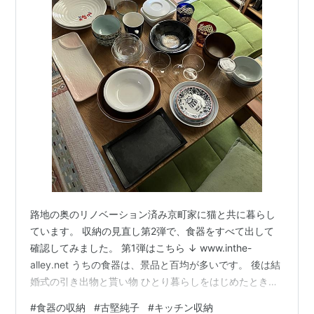
路地の奥のリノベーション済み京町家に猫と共に暮らし
ています。 収納の見直し第2弾で、食器をすべて出して
確認してみました。 第1弾はこちら ↓ www.inthe-
alley.net うちの食器は、景品と百均が多いです。 後は結
婚式の引き出物と貰い物 ひとり暮らしをはじめたときに
適当に買い集めた食器は、あんまり気に入ってなくて、
#
食器の収納
#
古堅純子
#
キッチン収納