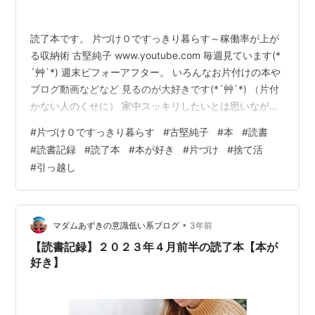
読了本です。 片づけ０ですっきり暮らす～稼働率が上が
る収納術 古堅純子 www.youtube.com 毎週見ています(*
´艸`*) 週末ビフォーアフター。 いろんなお片付けの本や
ブログ動画などなど 見るのが大好きです(*´艸`*) （片付
かない人のくせに） 家中スッキリしたいとは思いながら
も 思い出系が処分できないワタクシと コレクター気質の
#
片づけ０ですっきり暮らす
#
古堅純子
#
本
#
読書
家族。 家族のモノは勝手に捨てられないし 思い出系もす
#
読書記録
#
読了本
#
本が好き
#
片づけ
#
捨て活
ぐ使うわけではないけれど気の済むまで取っておきた
#
引っ越し
い・・・ そんなワタクシにぴったりの 埋める(`･ω･´)ｂ
という考え方 現在実家への引っ越しの準備や実家の片づ
けを同時進行しているのですが まず実家…
•
マダムあずきの意識低い系ブログ
3年前
【読書記録】２０２３年４月前半の読了本【本が
好き】