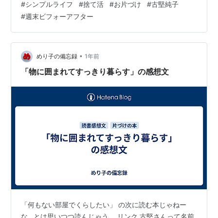
#
シンプルライフ
#
捨て活
#
お片づけ
#
古堅純子
ゾーン」 私のとってのゴールデンゾーンは、シンク向か
#
週末ビフォーアフター
い合わせになっている「キッチン収納棚」の一番上の引
き出し✨ キッチン滞在時間長すぎて椅子を設置したらか
なり快適です😂 一番上の引き出しには、右側の大スペー
スに外出後にカバンから取り出すお財布や、メガネや、
•
めり子の備忘録
1年前
予備の現金や診察券や会員証を入れた…
「物に囲まれてすっきり暮らす」の感想文
「何もない部屋でくらしたい」 の次に読む本じゃねー
な…とは思いつつ読んじゃう。 リンク 古堅さんって名前