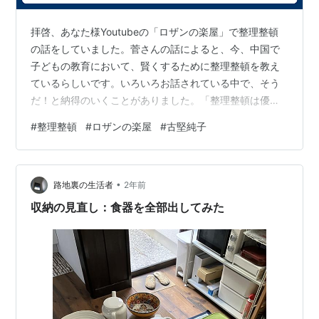
拝啓、あなた様Youtubeの「ロザンの楽屋」で整理整頓
の話をしていました。菅さんの話によると、今、中国で
子どもの教育において、賢くするために整理整頓を教え
ているらしいです。いろいろお話されている中で、そう
だ！と納得のいくことがありました。「整理整頓は優柔
不断でないかどうかと密接につながっている」と言う宇
#
整理整頓
#
ロザンの楽屋
#
古堅純子
治原さん。優先順位の付け方とか、取捨選択の判断と
か、それが整理整頓につながっている説です。それ、あ
るよなーと思いました。古堅式片付けのYouTube番組
•
「週末ビフォーアフター」をよく見るのですが。見事に
路地裏の生活者
2年前
片付けてしまう古堅純子さんにあっぱれ！と思う番組で
収納の見直し：食器を全部出してみた
す。その中で、時々、どうしてここまで片付い…