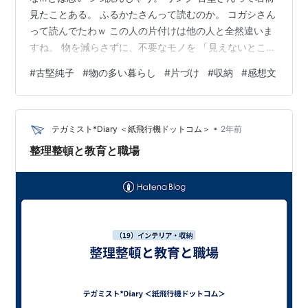
見たことある。 ふるかたさんって読むのか。 コガシさん
って読んでたわｗ この人の片付けは他の人と全然違いま
すね。 物を減らさずに、不要なモノを 「見えないところ
に埋める」手法。 物を寄せて、とにかくまず更地をつく
#
古堅純子
#
物の多い暮らし
#
片づけ
#
収納
#
感想文
れと。 まず景色を変えろと。 いやそれ一番ヤバイやつじ
ゃあ… 片付けられない人がそれやったら、 まさに「死
蔵」になるよね。 一生日の目を見ない気がするｗ この人
•
YouTubeやってるから、 「物量減らさずキレイに見せ
テガミスト*Diary ＜紙飛行機ドットコム＞
2年前
る」 って短時間で効果的に見せるためにはそうするしか
整理整頓と教育と職場
ないんだろうけど…