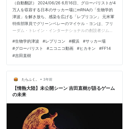
（自動翻訳） 2024/06/26 6月16日、グローバリストが4
万人を収容する日本のサッカー場にmRNAの「生物学的
津波」を解き放ち、感染を広げる「レプリコン」 元米軍
特殊部隊員でグリーンベレーのマイケル・ヨンは、フリ
ーダム・トレイン・インターナショナルの創設者ジム・
ファーガソンと共に登場し、グローバリストが日本の中
#
生物学的津波
#
レプリコン
#
横浜
#
サッカー場
心部にあるサッカースタジアムに別の生物兵器を放った
#
グローバリスト
#
ニコニコ動画
#
ヒカキン
#
FF14
と公に主張した。 尹氏によると、生物兵器は6月16日、
#
吉田直樹
日本の横浜で約4万人の群衆の中で解き放たれた。デザイ
ナーの生物兵器は、ファーガソンが「最も危険な種類の
大規模なスパイクの脱落」と呼ぶものを引き起こすよう
に設計されている。 生物…
•
たらふく。
3年前
【情熱大陸】未公開シーン 吉田直樹が語るゲーム
の未来