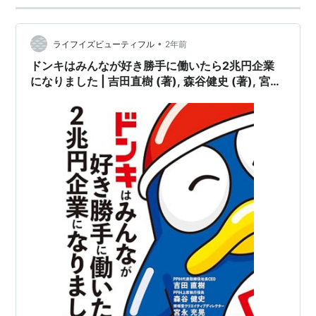
•
ライフイズビューティフル
2年前
ドンキはみんなが好き勝手に働いたら2兆円企業
になりました | 吉田直樹 (著), 森谷健史 (著), 宮永
充晃 (著) | 2024年書評122