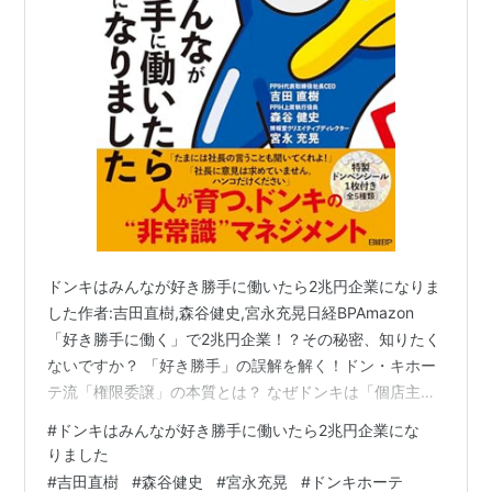
幸福宣言（2004年7月）
ASIN:B0001N1NFM
ドンキはみんなが好き勝手に働いたら2兆円企業になりま
した作者:吉田直樹,森谷健史,宮永充晃日経BPAmazon
「好き勝手に働く」で2兆円企業！？その秘密、知りたく
ないですか？ 「好き勝手」の誤解を解く！ドン・キホー
テ流「権限委譲」の本質とは？ なぜドンキは「個店主
義」にこだわるのか？現場の熱狂を生み出す源泉 「カオ
#
ドンキはみんなが好き勝手に働いたら2兆円企業にな
ス」こそがドンキの強み？ジャングルみたいな売り場に
りました
隠された戦略 私が「これはスゴい！」と唸った、ドンキ
#
吉田直樹
#
森谷健史
#
宮永充晃
#
ドンキホーテ