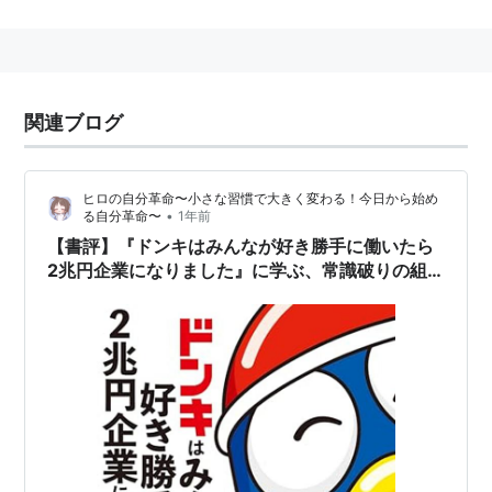
ィレクターとしてゲームデザインやカードのテキストを
担当。「ドラゴンクエストX 目覚めし五つの種族 オン
ライン」のチーフプランナーも務めた。
2010年12月、プロデューサーの田中弘道らが退任し、
関連ブログ
開発体制の大幅な刷新が行われた「FINAL FANTASY
XIV」のプロデューサー兼ディレクターに就任した。
ヒロの自分革命〜小さな習慣で大きく変わる！今日から始め
•
る自分革命〜
1年前
吉田直樹
(
音楽
)
【
よしだなおき
】
【書評】『ドンキはみんなが好き勝手に働いたら
ミュージシャン、1974年生まれ、兵庫県出身、関西学院
2兆円企業になりました』に学ぶ、常識破りの組
織論と働き方の未来
大学理学部化学科卒
amazon:吉田直樹
アルバム
no,4（2004年10月）
ASIN:B0002T241C
シングル