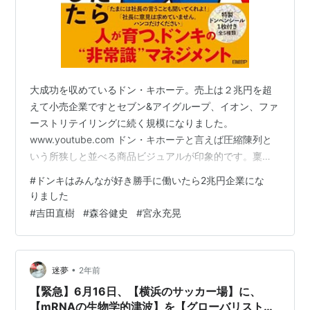
大成功を収めているドン・キホーテ。売上は２兆円を超
えて小売企業ですとセブン&アイグループ、イオン、ファ
ーストリテイリングに続く規模になりました。
www.youtube.com ドン・キホーテと言えば圧縮陳列と
いう所狭しと並べる商品ビジュアルが印象的です。稟議
がなく、店舗毎に異なる仕入れや売り方を実施してお
#
ドンキはみんなが好き勝手に働いたら2兆円企業にな
り、顧客第一に考える企業の秘密が垣間見れる本でし
りました
た。 www.youtube.com www.youtube.com ドンキはみ
#
吉田直樹
#
森谷健史
#
宮永充晃
んなが好き勝手に働いたら2兆円企業になりました 作者:
吉田直樹,森谷健史,宮永充晃 日経BP Amazon 📒
Summary + Notes | まとめノート 顧…
•
迷夢
2年前
【緊急】6月16日、【横浜のサッカー場】に、
【mRNAの生物学的津波】を【グローバリスト】