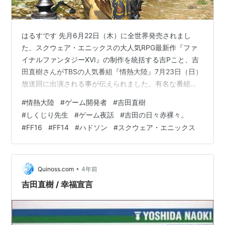
はるすです 先月6月22日（木）に全世界発売されまし
た、スクウェア・エニックスの大人気RPG最新作『ファ
イナルファンタジーXVI』の制作を統括する吉Pこと、吉
田直樹さんがTBSの人気番組『情熱大陸』7月23日（日）
放送回に出演される事が伝えられました。有名な番組で
すが『情熱大陸』とは様々な分野の第一線で活躍する人
#
情熱大陸
#
ゲーム開発者
#
吉田直樹
物にスポットを当て、その人の魅力・素顔に迫るテレビ
#
しくじり先生
#
ゲーム夜話
#
吉田の日々赤裸々。
ドキュメンタリーです。長い人生において悩みや迷いが
#
FF16
#
FF14
#
ハドソン
#
スクウェア・エニックス
あった時、この番組を観た後には明日も頑張るぞっと…
力をもらえるような内容で社会人にはすごく刺さる番組
だと思います。たぶん、FF14再生のヒストリーの途中で
何度も声が掛かったかと思いますが…
•
Quinoss.com
4年前
吉田直樹 / 幸福宣言