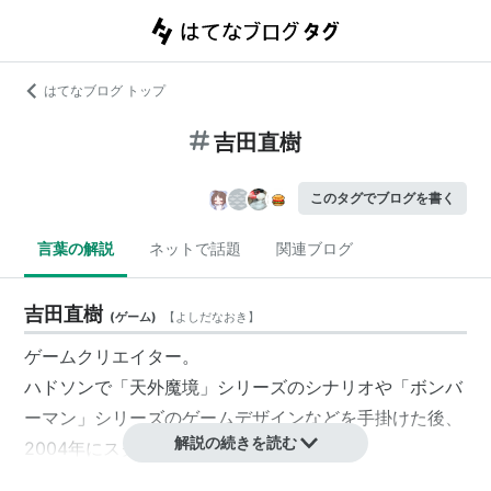
はてなブログ トップ
吉田直樹
このタグでブログを書く
言葉の解説
ネットで話題
関連ブログ
吉田直樹
(
ゲーム
)
【
よしだなおき
】
ゲームクリエイター。
ハドソンで「天外魔境」シリーズのシナリオや「ボンバ
ーマン」シリーズのゲームデザインなどを手掛けた後、
解説の続きを読む
2004年にスクウェア・エニックスへ入社。
「ドラゴンクエスト モンスターバトルロード」ではデ