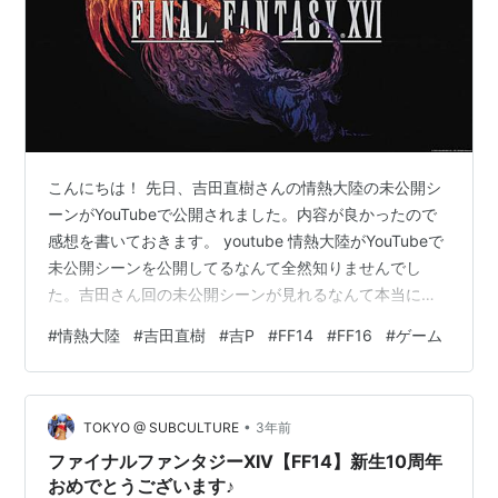
こんにちは！ 先日、吉田直樹さんの情熱大陸の未公開シ
ーンがYouTubeで公開されました。内容が良かったので
感想を書いておきます。 youtube 情熱大陸がYouTubeで
未公開シーンを公開してるなんて全然知りませんでし
た。吉田さん回の未公開シーンが見れるなんて本当に嬉
しいです。しかもYouTubeなので無料なので最高！ 吉田
#
情熱大陸
#
吉田直樹
#
吉P
#
FF14
#
FF16
#
ゲーム
さんといえば、FF14のプロデューサー 兼 ディレクター
兼 FF16プロデューサーですが、役職は兼取締役 兼 開発
担当執行役員 兼 第三開発事業本部 事業本部長でどんな
•
に兼務してるんだってぐらい役職の人でもあります。 情
TOKYO @ SUBCULTURE
3年前
熱大陸の吉田さんの回は、FF14かFF16プレイ…
ファイナルファンタジーXIV【FF14】新生10周年
おめでとうございます♪