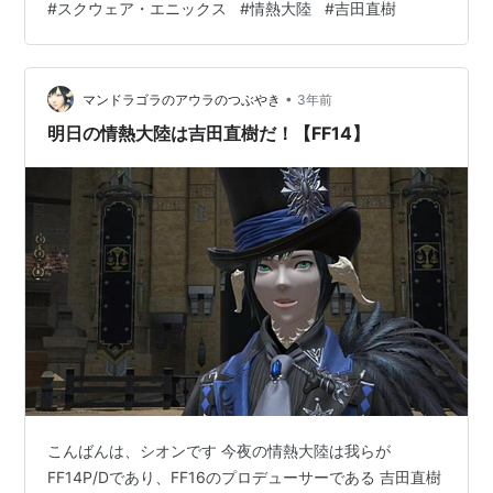
#
スクウェア・エニックス
#
情熱大陸
#
吉田直樹
になる所ですが、わたくし東京在住なので近場の横浜店
へ行って来ました。過去のアーカイブ記事にもあります
が、横浜店のコンセプトは港町という事でリムサ・ロミ
ンサです。入口にはメルウィブ提督の肖…
•
マンドラゴラのアウラのつぶやき
3年前
明日の情熱大陸は吉田直樹だ！【FF14】
こんばんは、シオンです 今夜の情熱大陸は我らが
FF14P/Dであり、FF16のプロデューサーである 吉田直樹