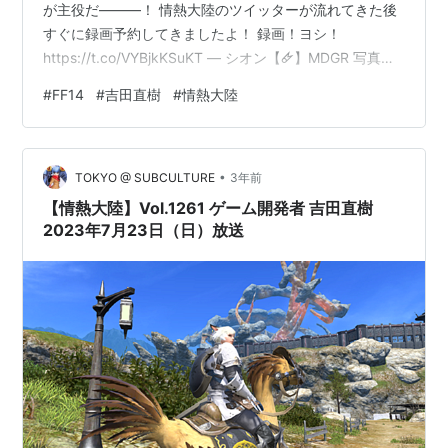
が主役だ―――！ 情熱大陸のツイッターが流れてきた後
すぐに録画予約してきましたよ！ 録画！ヨシ！
https://t.co/VYBjkKSuKT — シオン【🜸】MDGR 写真ツ
イあり (@Xion_Moondrop) 2023年7月16日 明日夜23時
#
FF14
#
吉田直樹
#
情熱大陸
25分からの放送予定ですので楽しみだー！ 青魔をフレン
ドと一緒にラーニングしに行っているのですが、 天使の
ささやきをまだ覚えていないのが申し訳なさ過ぎて…( ﾉ
•
Д`)ｼｸｼｸ 青魔のストーリーを進めるのにやっている「も
TOKYO @ SUBCULTURE
3年前
のまね士ゴゴ」も倒せ…
【情熱大陸】Vol.1261 ゲーム開発者 吉田直樹
2023年7月23日（日）放送