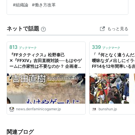
流・驚きの仕組み3選 仕組み1：仕入れも値付けも現場に
#
組織論
#
働き方改革
丸投げ！？「担当者仕入れ」の衝撃 仕組み2：失敗は
「成功の母」どころか「奨励」！？「ド失敗コンテス
ト」の謎 仕組み3：上司は「…
ネットで話題
もっと見る
813
339
ブックマーク
ブックマーク
『FFタクティクス』松野泰己
「『何となく違うんだ
✕『FFXIV』吉田直樹対談──もはやゲ
曖昧なダメ出しにイラ
ームに作家性は不要なのか？ 企画者に
FF14を12年間率い
求められるたったひとつの資質とは？
タッフにとにかく根気
由 | 文春オンライン
news.denfaminicogamer.jp
bunshun.jp
関連ブログ