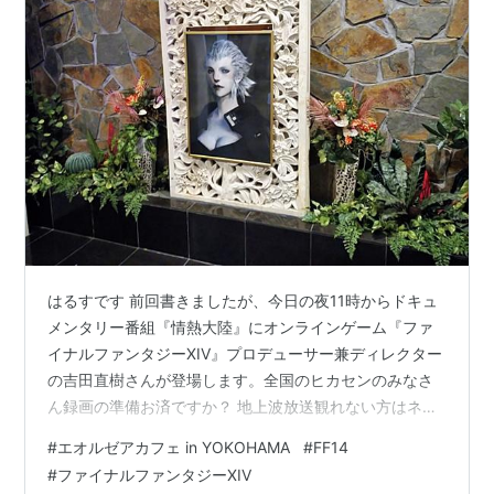
はるすです 前回書きましたが、今日の夜11時からドキュ
メンタリー番組『情熱大陸』にオンラインゲーム『ファ
イナルファンタジーXIV』プロデューサー兼ディレクター
の吉田直樹さんが登場します。全国のヒカセンのみなさ
ん録画の準備お済ですか？ 地上波放送観れない方はネッ
トのTVerでもリアルタイム配信があるので以下にリンク
#
エオルゼアカフェ in YOKOHAMA
#
FF14
しておきますね。そして！現在、横浜・京都・名古屋に
#
ファイナルファンタジーXIV
て期間限定でエオルゼアカフェが開催中です。他店も気