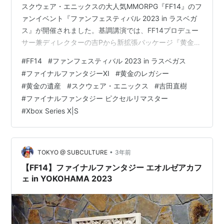
スクウェア・エニックスの大人気MMORPG『FF14』のフ
ァンイベント『ファンフェスティバル 2023 in ラスベガ
ス』が開催されました。基調講演では、FF14プロデュー
サー兼ディレクターの吉Pから新拡張パッケージ『黄金の
遺産（レガシー）』が紹介されました。解説の諸所FF10
#
FF14
#
ファンフェスティバル 2023 in ラスベガス
のオマージュを感じさせますね。新ジョブの予想は吉Pの
#
ファイナルファンタジーXI
#
黄金のレガシー
Tシャツから一つはFF6のリムルの職業ピクトマンサー、
#
黄金の遺産
#
スクウェア・エニックス
#
吉田直樹
もう一つはFF11のジョブ海賊の末裔コルセアとの噂で
#
ファイナルファンタジー ピクセルリマスター
す。どうでしょうね？ティザートレーラーがユーチュー
#
Xbox Series X|S
ブにもアップされていますのでリンクしておきます。他
に…
•
TOKYO @ SUBCULTURE
3年前
【FF14】ファイナルファンタジー エオルゼアカフ
ェ in YOKOHAMA 2023