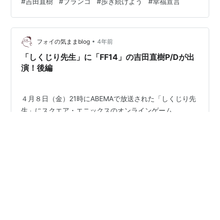
#
吉田直樹
#
ブランコ
#
歩き続けよう
#
幸福宣言
すればよいのだろうか。絶対に音楽データが消えない方
法が知りたい。 自分の性分として音楽に限らず好きにな
ったものはすべて網羅したくなる。その分間口は広いが
•
残るものも少ない。古めのアーティストで唯一聴いてい
フォイの気ままblog
4年前
たチャゲアスは変な熱の冷め方をしてしまったし、新し
「しくじり先生」に「FF14」の吉田直樹P/Dが出
めのアーティストではandymoriや高…
演！後編
４月８日（金）21時にABEMAで放送された「しくじり先