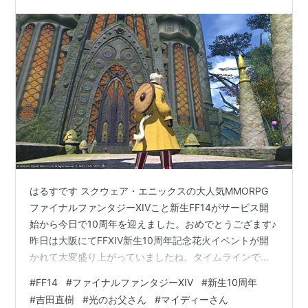
はるすです スクウェア・エニックスの大人気MMORPG
ファイナルファンタジーXIVこと新生FF14がサービス開
始から今日で10周年を迎えました。おめでとうござます♪
昨日は大阪にてFFXIV新生10周年記念花火イベントが開
かれて大変盛り上がっていましたね。タイムラインで見
てましたが、花火、ドローン演出すごかったです(*'ω'*)
#
FF14
#
ファイナルファンタジーXIV
#
新生10周年
そして、今日から新生祭2023がスタートします。マウン
#
吉田直樹
#
光のお父さん
#
マイディーさん
ト『リボーン・フェニックスホイッスル』が貰えるので