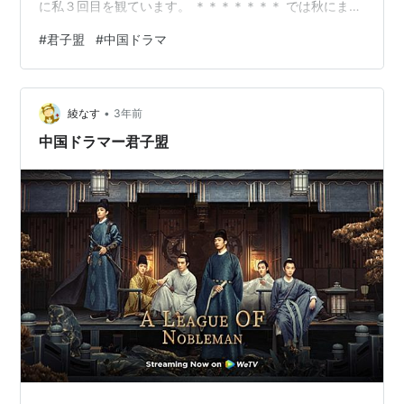
に私３回目を観ています。 ＊＊＊＊＊＊＊ では秋にまた
お会いしましょう。
#
君子盟
#
中国ドラマ
•
綾なす
3年前
中国ドラマー君子盟