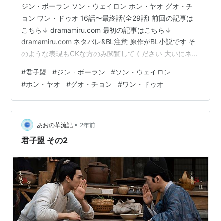
ジン・ボーラン ソン・ウェイロン ホン・ヤオ グオ・チ
ョン ワン・ドゥオ 16話〜最終話(全29話) 前回の記事は
こちら↓ dramamiru.com 最初の記事はこちら↓
dramamiru.com ネタバレ&BL注意 原作がBL小説です そ
のような表現もOKな方のみ閲覧してください 大いにネタ
バレも含みますのてご了承を うーん、ブロマンスという
#
君子盟
#
ジン・ボーラン
#
ソン・ウェイロン
よりはチームもの……かなぁ。 はっきりとしたカップル
#
ホン・ヤオ
#
グオ・チョン
#
ワン・ドゥオ
感はないねぇ。 編集で薄めたのかもしれない。 何しろバ
ツだったものが急にOKになったわけだから、許可降りた
理由があるわけだよね。 タイトルも変えたらしいし、コ
レならいいよと言う変更があったと言うこと…
•
あおの華流記
2年前
君子盟 その2