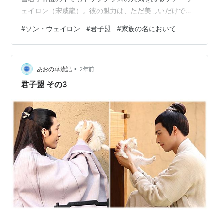
ェイロン（宋威龍）。彼の魅力は、ただ美しいだけでな
く、その瞳の奥に宿る憂いや、ふとした瞬間に見せる少
#
ソン・ウェイロン
#
君子盟
#
家族の名において
年のような笑顔にあります。年下男子の可愛らしさか
ら、ミステリアスで知的な青年まで、幅広い役柄を見事
に演じ分け、多くの視聴者を虜にしています。
•
www.youtube.com 今回は、そんなソン・ウェイロンの
あおの華流記
2年前
魅力が光る、日本でも視聴可能な代表作ドラマを、彼の
君子盟 その3
キャリアを辿るように年代順に6つ厳選してご…