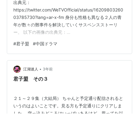
出典元：
https://twitter.com/WeTVOfficial/status/16209803260
03785730?lang=ar-x-fm 身分も性格も異なる２人の青
年が数々の難事件を解決していくサスペンスストーリ
ー。 以下の画像の出典元：
https://www.facebook.com/photo/?
#
君子盟
#
中国ドラマ
fbid=1398874260881034&set=a.451499405618529
蘭玨(ラン・ジュエ)役／井柏然（ジン・ボーラン） 死罪
になった父の冤罪を晴らすため密かに調査する官吏。 沈
•
着冷静で常に布石を打つ性格。 張屏(ジャン・ピン)役／
江湖迷人
3年前
宋威龍（ソン・ウェイロン） 麺の…
君子盟 その３