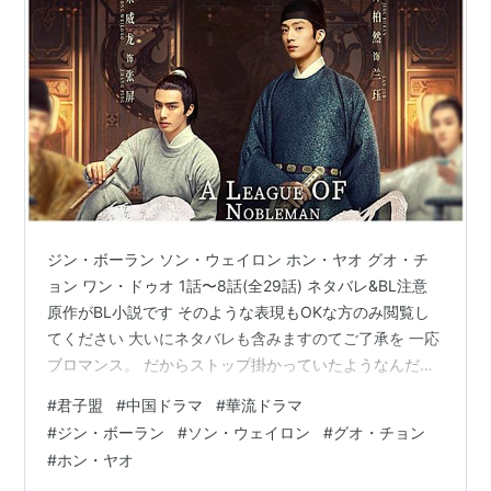
ジン・ボーラン ソン・ウェイロン ホン・ヤオ グオ・チ
ョン ワン・ドゥオ 1話〜8話(全29話) ネタバレ&BL注意
原作がBL小説です そのような表現もOKな方のみ閲覧し
てください 大いにネタバレも含みますのてご了承を 一応
ブロマンス。 だからストップ掛かっていたようなんだけ
ど、本当にブロマンス？ 今のところメインが男キャラば
#
君子盟
#
中国ドラマ
#
華流ドラマ
かりだから？と言う感じ。 もしくはそのように編集し直
#
ジン・ボーラン
#
ソン・ウェイロン
#
グオ・チョン
したのかもしれないけど、少なくともここまではブロマ
#
ホン・ヤオ
ンス目当てで見たら失望するかも。 私はそこ目当てでは