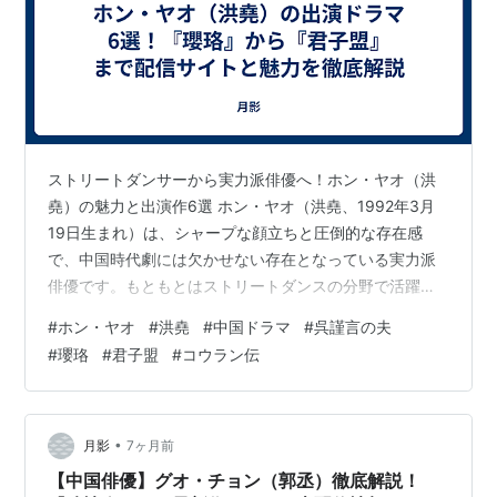
ストリートダンサーから実力派俳優へ！ホン・ヤオ（洪
堯）の魅力と出演作6選 ホン・ヤオ（洪堯、1992年3月
19日生まれ）は、シャープな顔立ちと圧倒的な存在感
で、中国時代劇には欠かせない存在となっている実力派
俳優です。もともとはストリートダンスの分野で活躍
し、ダンス委員会の副主任を務めるほどの腕前の持ち
#
ホン・ヤオ
#
洪堯
#
中国ドラマ
#
呉謹言の夫
主。2014年のオーディション番組出演をきっかけに俳優
#
瓔珞
#
君子盟
#
コウラン伝
の道へと進みました。 悪役から一途な愛を捧げる美青年
まで、演じるキャラクターによって全く異なる顔を見せ
る彼の変幻自在な演技は、一度見ると忘れられない中毒
性があります。2024年9月には『瓔珞』で共演した人気
•
月影
7ヶ月前
女優ウー・ジンイェン（呉謹言）との結婚…
【中国俳優】グオ・チョン（郭丞）徹底解説！