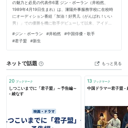
の魅力と必見の代表作6選 ジン・ボーラン（井柏然、
1989年4月19日生まれ）は、瀋陽外事服務学校に在校時
にオーディション番組「加油！好男儿（がんばれ！いい
男）」での優勝を機に歌手デビューして以来、アイドル
から演技派俳優へと鮮やかな変身を遂げた、中国エンタ
#
ジン・ボーラン
#
井柏然
#
中国俳優・歌手
メ界を代表するスターです。2015年: 主演したファンタ
#
君子盟
#
新生
ジー映画『捉妖記（モンスター・ハント）』が中国国内
で24億2800万元の興行収入を記録し、当時の中国映画史
上1位となる歴史的大ヒットを記録し一躍有名になりまし
ネットで話題
もっと見る
た。端正で都会的なルックスに加え、役柄ごとに全く異
なる表情を見せる「カメレオン俳…
20
13
ブックマーク
ブックマーク
しつこいまでに「君子盟」～予告編～
中国ドラマー君子盟 -
- 綾なす