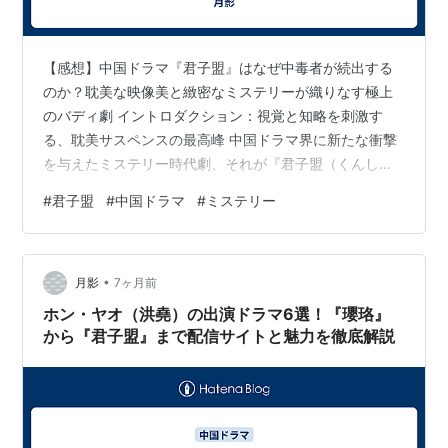
【感想】中国ドラマ『君子盟』はなぜ中毒者が続出する
のか？耽美な映像美と緻密なミステリーが織りなす極上
のバディ劇 イントロダクション：視覚と知略を刺激す
る、耽美サスペンスの最高峰 中国ドラマ界に新たな衝撃
を与えたミステリー時代劇、それが『君子盟（くんしめ
い）』です。本作は、これまでの時代劇の常識を覆すよ
#
君子盟
#
中国ドラマ
#
ミステリー
うな「圧倒的な映像美」と、一瞬たりとも目が離せない
「緻密な謎解き」が融合した、中毒性の極めて高いサス
ペンス作品です。 原作は人気作家・大風刮過のミステリ
•
ー小説。主演には、圧倒的な透明感と演技力を誇るジ
月影
7ヶ月前
ン・ボーランと、若手実力派として躍進を続けるソン・
ホン・ヤオ（洪堯）の出演ドラマ6選！『瓔珞』
ウェイロンを迎え、性格も立場も正反対な二人が難事…
から『君子盟』まで配信サイトと魅力を徹底解説