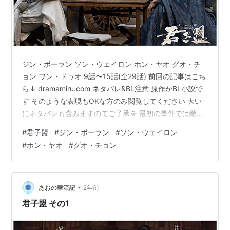
ジン・ボーラン ソン・ウェイロン ホン・ヤオ グオ・チ
ョン ワン・ドゥオ 9話〜15話(全29話) 前回の記事はこち
ら↓ dramamiru.com ネタバレ&BL注意 原作がBL小説で
す そのような表現もOKな方のみ閲覧してください 大い
にネタバレも含みますのてご了承を 最初の事件では敵対
するような立ち位置だった二人が、次の事件で協力し合
#
君子盟
#
ジン・ボーラン
#
ソン・ウェイロン
い信頼感が芽生える。 そして張屏は蘭珏の父の事件のこ
#
ホン・ヤオ
#
グオ・チョン
とを知りたいと思う。 "鏡花水月"の術を蘭珏に提案し
て、迷った挙げ句に蘭珏が受け入れる。 あんなに疑り深
かったのに蘭珏がよく決心したと思う。 この時にわかっ
たのは謎の女の存在と変わったデザインの笛のこと。 …
•
あおの華流記
2年前
君子盟 その1