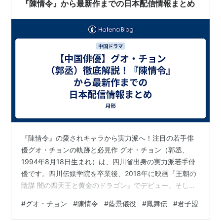
『陳情令』から最新作までの日本配信情報まとめ
『陳情令』の愛されキャラから実力派へ！注目の若手俳
優グオ・チョンの軌跡と必見作 グオ・チョン（郭丞、
1994年8月18日生まれ）は、四川省出身の実力派若手俳
優です。四川伝媒学院を卒業後、2018年に映画『王朝の
陰謀 闇の四天王と黄金のドラゴン』でデビュー。そして
2019年、世界中で社会現象を巻き起こしたドラマ『陳情
#
グオ・チョン
#
陳情令
#
藍景儀役
#
鳳舞伝
#
君子盟
令』の藍景儀役で一躍その名を広めました。
www.youtube.com 真っ直ぐで少し毒舌、だけど憎めな