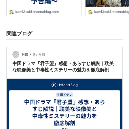
kami3saki.hatenablog.com
kami3saki.hatenablo
関連ブログ
•
月影
6ヶ月前
中国ドラマ『君子盟』感想・あらすじ解説｜耽美
な映像美と中毒性ミステリーの魅力を徹底解剖