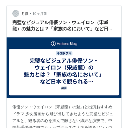
いキャラクターを演じさせたら天下一品。近年ではコメ
•
ディからシリアスなサスペンスまで、役の幅を大きく広
月影
10ヶ月前
げ、次世代を担う俳優として「星辰大海（中国の若手俳
完璧なビジュアル俳優ソン・ウェイロン（宋威
優選抜計画）」にも選出される…
龍）の魅力とは？「家族の名において」など日本
で観られるおすすめドラマ6選を配信情報付きで
紹介。
俳優ソン・ウェイロン（宋威龍）の魅力と出演おすすめ
ドラマ 少女漫画から飛び出してきたような完璧なビジュ
アルと、観る者の心を掴んで離さない繊細な演技で、中
国若手俳優の中でもトップクラスの人気を誇るソン・ウ