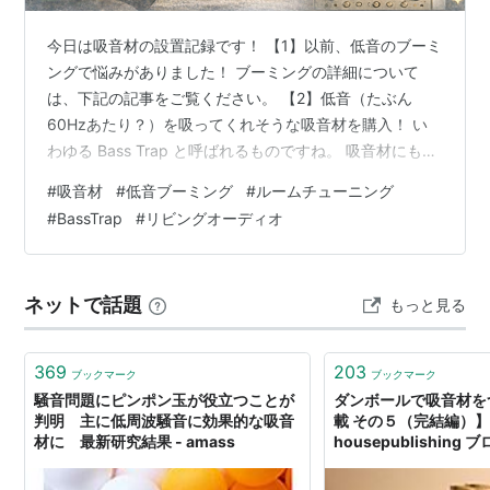
今日は吸音材の設置記録です！ 【1】以前、低音のブーミ
ングで悩みがありました！ ブーミングの詳細について
は、下記の記事をご覧ください。 【2】低音（たぶん
60Hzあたり？）を吸ってくれそうな吸音材を購入！ い
わゆる Bass Trap と呼ばれるものですね。 吸音材にも
「壁貼りタイプ」「コーナータイプ」「3面コーナータイ
#
吸音材
#
低音ブーミング
#
ルームチューニング
プ」など色々ありますが、低音は特に “壁×壁×天井” の3
#
BassTrap
#
リビングオーディオ
面コーナーに溜まりやすい そうなので、今回は3面コー
ナー用を選びました。 【3】色はもちろん“白”！ この写
真だけ見ると「え、これ何？」って感じですよね。 これ
ネットで話題
もっと見る
はどうでしょう？ まだピンとこない？（笑） じゃあ、こ
れは？…
369
203
ブックマーク
ブックマーク
騒音問題にピンポン玉が役立つことが
ダンボールで吸音材を
判明 主に低周波騒音に効果的な吸音
載 その５（完結編）】 
材に 最新研究結果 - amass
housepublishing 