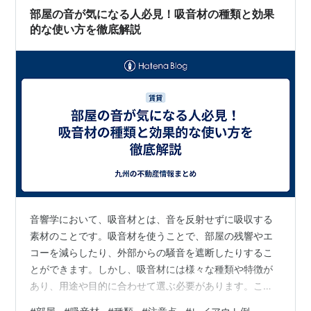
量かつ美しい…
部屋の音が気になる人必見！吸音材の種類と効果
的な使い方を徹底解説
音響学において、吸音材とは、音を反射せずに吸収する
素材のことです。吸音材を使うことで、部屋の残響やエ
コーを減らしたり、外部からの騒音を遮断したりするこ
とができます。しかし、吸音材には様々な種類や特徴が
あり、用途や目的に合わせて選ぶ必要があります。この
記事では、吸音材の2大分類である多孔質吸音材と共鳴型