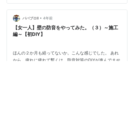
（ジョイント音とは別の話）。 ・普通に急カーブのレイ
アウトを走らせる場合、車輪の滑りや惰行、フランジ接
•
触音などもあるからそう簡単に解消出来ると思えない。
ババブロⅡ
4年前
・金属車輪は硬いので振動を伝えやすく音を発しやす
【女一人】壁の防音をやってみた。（３）～施工
い。プラ車輪は柔らかいので振動を伝えにくく比…
編～【初DIY】