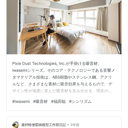
Pixie Dust Technologies, Inc.が手掛ける吸音材、
iwasemiシリーズ。そのコア・テクノロジーである音響メ
タマテリアル技術は、ABS樹脂やステンレス鋼、アクリ
ルなど、さまざまな素材に吸音効果を与えるもので、デ
ザイン性や強度に富んだ吸音材を生み出せる。現在のラ
インナップは、500Hz～1kHzといった“話し声の帯域”に
#
iwasemi
#
吸音材
#
福田聡
#
シンリズム
絞った硬質吸音材、iwasemi RC-α、HX-α、SQ-αの3製
品である。前者2つは透明なので、ガラスに貼ることもで
きる。上の写真をご覧の通り、グラスウールやウレタン
•
を使った吸音材とは異なり、設置する空間になじむ意匠
蕗狩軽便図画模型工作部日記
3年前