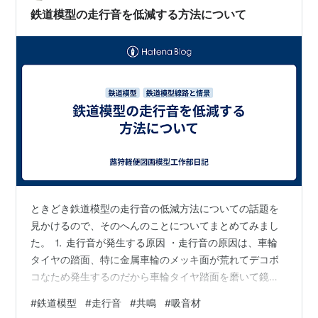
も魅力だ。この企画では、iwase…
鉄道模型の走行音を低減する方法について
ときどき鉄道模型の走行音の低減方法についての話題を
見かけるので、そのへんのことについてまとめてみまし
た。 ⒈ 走行音が発生する原因 ・走行音の原因は、車輪
タイヤの踏面、特に金属車輪のメッキ面が荒れてデコボ
コなため発生するのだから車輪タイヤ踏面を磨いて鏡面
にすると解消する、と言うのが通説？。 ・しかしレール
#
鉄道模型
#
走行音
#
共鳴
#
吸音材
踏面もそれなりにデコボコなので解消は難しいと思う