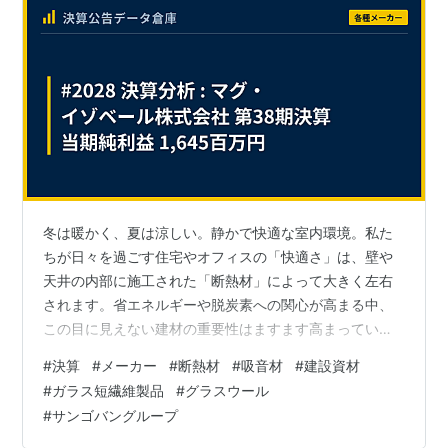
冬は暖かく、夏は涼しい。静かで快適な室内環境。私た
ちが日々を過ごす住宅やオフィスの「快適さ」は、壁や
天井の内部に施工された「断熱材」によって大きく左右
されます。省エネルギーや脱炭素への関心が高まる中、
この目に見えない建材の重要性はますます高まっていま
す。この断熱材、特に「グラスウール」という分野で、
#
決算
#
メーカー
#
断熱材
#
吸音材
#
建設資材
世界的な建築材料メーカーグループの一員として日本市
#
ガラス短繊維製品
#
グラスウール
場をリードする企業が、マグ・イゾベール株式会社で
#
サンゴバングループ
す。 今回は、日本の建物の快適性とエネルギー効率を支