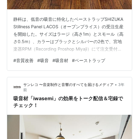
静科は、低音の吸音に特化したベーストラップSHIZUKA
Stillness Panel LACOS（オープンプライス）の受注生産
を開始した。サイズはラージ（高さ1m）とスモール（高
さ0.5m）、カラーはブラックとシルバーの2色で、宮地
楽器RPM（Recording Proshop Miyaji）にて注文受付を
している。 音響パネルSHIZUKA Stillness Panel SDMを
#
音質改善
#
吸音
#
吸音材
#
ベーストラップ
二等辺三角形の形に設置することで全面が吸音面に。入
隅（壁と床との内側の角）をフラット面とし、より低音
域への効果を上げることができたという。 ラージタイプ
•
サンレコ 〜音楽制作と音響のすべてを届けるメディア
3年
（重量7kg）は広範囲でしっかりと吸音したい場合に適
前
し、ス…
吸音材「iwasemi」の効果をトーク配信＆宅録で
チェック！