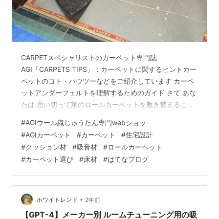
CARPETスペシャリストのカーペット専門誌
AGI「CARPETS TIPS」：カーペットに関するヒントカー
ペットのコト・ハウツーなどをご紹介しています カーペ
ットアンダーフェルトを理解するためのガイド さて あな
たは 思い切って家のロールカーペットを敷き替えること
にしました。ぴったりのロールカーペットを選び・部屋
#
AGIウール織じゅうたん専門webショッ
のサイズを測り・準備は万端ですが アンダーフェルト
#
AGIカーペット
#
カーペット
#
住宅設計
（下敷き）はどうしましょう？ 下敷きが不可欠な理由か
#
クッション材
#
吸音材
#
ロールカーペット
ら それぞれの部屋に最適な下敷きの選び方まで ここでは
#
カーペット選び
#
床材
#
はてなブログ
カロールカーペットのアンダーフェルト（下敷き）につ
いてご紹介します。
•
ホワイトレンド
2年前
【GPT-4】メーカー別 ルームチューニング用の吸