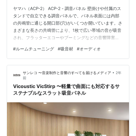
ヤマハ（ACP-2） ACP-2 - 調音パネル 壁掛けや付属のス
タンドで自立できる調音パネルで、パネル表面には内部
の共鳴管に通じる開口部(穴)がいくつか開いています。さ
まざまな長さの共鳴管により、1枚で広い帯域の音が吸音
され、フラッターエコーやブーミングなどの音響障害を
抑止します。 また吸音だけではなく表面の固い素材で入
#
ルームチューニング
#
吸音材
#
オーディオ
射音の拡散も行うため、複数枚使用すればリスナーの周
りの音の響きを整える高い音響効果が得られます。 反
面、高音の吸音効果自体は、他の吸音材に比べ少ないで
•
サンレコ 〜音楽制作と音響のすべてを届けるメディア
2年
す。 特に、厚さがわずか3cmながら、内部の共鳴管によ
前
り、比較的低域の吸音効果も備わっているのが特徴で
Vicoustic VicStirp 〜軽量で曲面にも対応するサ
す。 高さ120cm、幅…
ステナブルなスラット吸音パネル