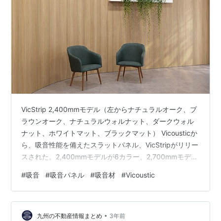
VicStrip 2,400mmモデル（左からナチュラルオーク、ブ
ラウンオーク、ナチュラルウォルナット、ダークウォル
ナット、ホワイトマット、ブラックマット） Vicousticか
ら、吸音性能を備えたスラットパネル、VicStripがリリー
スされた。2,400mmモデルが6カラー、2,700mmモデル
が4カラー用意されている。 VicStrip 2,700mmモデル
#
吸音
#
吸音パネル
#
吸音材
#
Vicoustic
（左からナチュラルオーク、ブラウンオーク、ナチュラ
ルウォルナット、ダークウォルナット） VicStrioは、高
圧メラミン化粧板と、再生ペットボトルを主原料とする
•
サステナブル素材VicPET Woolを組み合わせることで、軽
九州の不動産情報まとめ
3年前