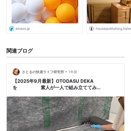
amass.jp
housepublishing.hat
関連ブログ
•
さとるの快適ライフ研究所
1年前
【2025年9月最新】OTODASU DEKA
を 素人が一人で組み立ててみ
た！ PART3 :OTODASUカスタマイズ
編