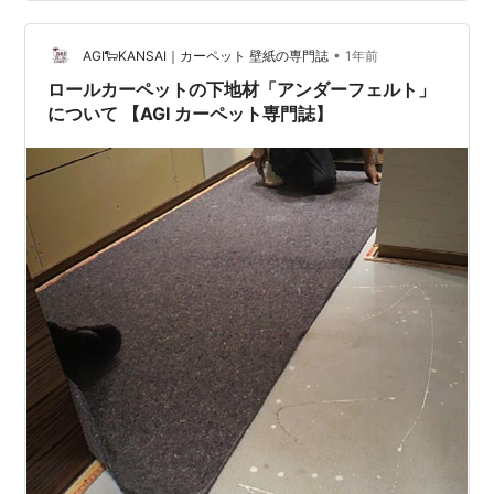
える、マグ・イゾベール株式会社の決算を読み解き、そ
のビジネスモデルと戦略をみていきます。 【決算ハイラ
イト（38期）】資産合計: 23,061百万円 …
•
AGI🐑KANSAI｜カーペット 壁紙の専門誌
1年前
ロールカーペットの下地材「アンダーフェルト」
について 【AGI カーペット専門誌】