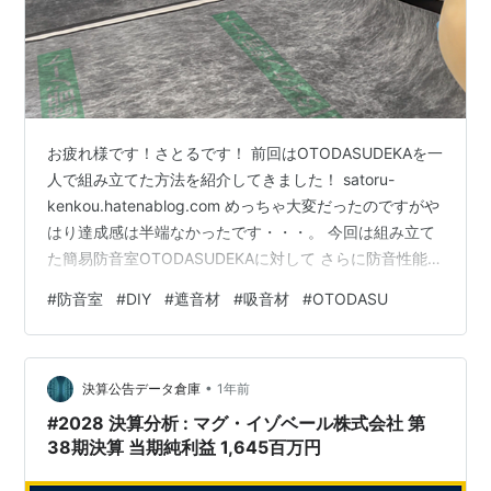
お疲れ様です！さとるです！ 前回はOTODASUDEKAを一
人で組み立てた方法を紹介してきました！ satoru-
kenkou.hatenablog.com めっちゃ大変だったのですがや
はり達成感は半端なかったです・・・。 今回は組み立て
た簡易防音室OTODASUDEKAに対して さらに防音性能を
上げるためにカスタマイズを施していきます！！ ただも
#
防音室
#
DIY
#
遮音材
#
吸音材
#
OTODASU
し気軽にさらに防音性能を上げるなら費用は高いです
が、 すでに吸音材付きのOTODASUDEKAもおすすめで
す！ (¥324,400) otodasu.jp 自分は費用抑えたかったの
•
でOTODASUDEKAの本体とFANを購入し、 遮音材・吸音
決算公告データ倉庫
1年前
材はアマ…
#2028 決算分析 : マグ・イゾベール株式会社 第
38期決算 当期純利益 1,645百万円