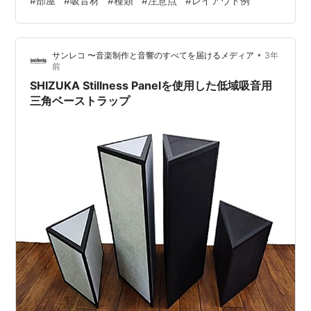
#
部屋
#
吸音材
#
種類
#
注意点
#
レイアウト例
吸音材について、それぞれのメリットやデメリットを解
説します。 吸音材の種類と特徴 吸音材には大きく分けて
2種類あります。一つは多孔質吸音材で、もう一つは共鳴
•
サンレコ 〜音楽制作と音響のすべてを届けるメディア
3年
型吸音材です。 多孔質吸音材 多孔質吸音材とは、表面に
前
多数の小さな穴がある素材のことです。この穴に入った
SHIZUKA Stillness Panelを使用した低域吸音用
空気が振動することで、音エネルギーが熱…
三角ベーストラップ