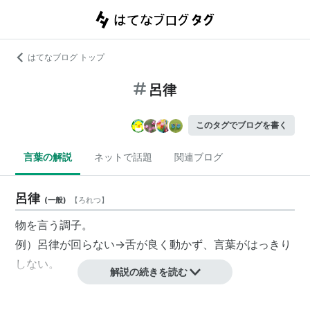
はてなブログ トップ
呂律
このタグでブログを書く
言葉の解説
ネットで話題
関連ブログ
呂律
(
一般
)
【
ろれつ
】
物を言う調子。
例）呂律が回らない→舌が良く動かず、言葉がはっきり
しない。
解説の続きを読む