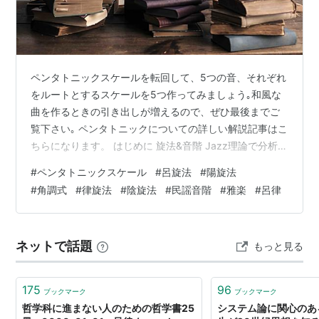
ペンタトニックスケールを転回して、5つの音、それぞれ
をルートとするスケールを5つ作ってみましょう｡和風な
曲を作るときの引き出しが増えるので、ぜひ最後までご
覧下さい｡ ペンタトニックについての詳しい解説記事はこ
ちらになります。 はじめに 旋法&音階 Jazz理論で分析
メロディーを作る 3度のない旋法 呂律 さいごに はじめに
#
ペンタトニックスケール
#
呂旋法
#
陽旋法
「ドレミファソラシド」というメジャースケールを並び
#
角調式
#
律旋法
#
陰旋法
#
民謡音階
#
雅楽
#
呂律
替えると7つのモードができます。 これらはそれぞれ独
立したスケールです。 Jazz理論などではこのように、そ
れぞれのコードにモードを当てはめて分析などをします
ネットで話題
もっと見る
が、モードは元々そのようなものではありません。 たと
えばこれはD…
175
96
ブックマーク
ブックマーク
哲学科に進まない人のための哲学書25
システム論に関心のあ