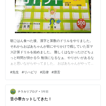
朝ごはん食べた後、漢字と算数のドリルをやりました。
それからおばあちゃんが前にやりかけで残していた百マ
ス計算ドリルを始めました。 難しくはなかったけどちょ
っと時間が掛かる💦 勉強になるなぁ、やりがいがあるな
ぁと思いながらやってました。 おばあちゃんがやってい
るページもあって私も頑張ろう(๑•̀ㅂ•́)و✧って気持ちに
#
先生
#
リハビリ
#
呂律
#
滑舌
なりました。 たくさん計算したら、なんだかそろばんや
りたくなってきちゃった。 お母さんかおばさんが出来る
みたいだから教えてもらえないかなぁ🧮 その後はリハビ
•
リの先生が来てくれました。 思わずあくびをしちゃった
チラカリブログ
5年前
らベッドで少し横になりましょうかって言ってくれてベ
舌小帯カットしてきた！
ッドに寝転んで左側をマッ…