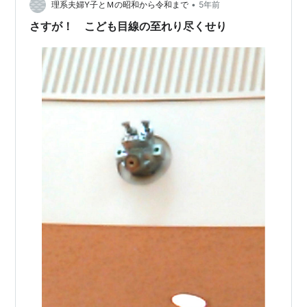
続に一定の分娩・搬送実績を求めます。第3に、算定対象
•
理系夫婦Y子とＭの昭和から令和まで
5年前
の拡大が、産科異常出血への対応を新…
さすが！ こども目線の至れり尽くせり