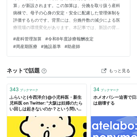
算」が新設されます。この加算は、分娩を取り扱う産科
病棟で、母子の心身の安定・安全に配慮した管理体制を
評価するものです。背景には、分娩件数の減少による医
療現場の環境変化があります。本記事では、新設の背景
と点数、施設基準を整理したうえで、「助産師の常時配
#
産科管理加算
#
令和8年度診療報酬改定
置」という要件が医療機関に何を問うのかを考察しま
#
周産期医療
#
施設基準
#
助産師
す。 【解説動画】2026年度診療報酬改定 産科管理加算
の要点と施設基準 by @daitoku0110 産科管理加算が新設
された背景｜産科病棟の混合病棟化 産科管理加算の点数
ネットで話題
もっと見る
と算定要件｜病院250点・有床診療所50点 産科管理加算
の施設基準｜届出…
343
34
ブックマーク
ブックマーク
ふらいと(今西洋介)@小児科医・新生
ホメオパシー迫害で日
児科医 on Twitter: "大阪は妊婦のたら
は崩壊する
い回しは起きないのか？という問い合
わせがありますが、起こらないという
安心感があります。 大阪の周産期医療
体制は首都圏の先生方からよく「層が
暑い」「鉄壁」と言われます。 自分も