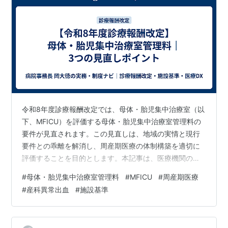
令和8年度診療報酬改定では、母体・胎児集中治療室（以
下、MFICU）を評価する母体・胎児集中治療室管理料の
要件が見直されます。この見直しは、地域の実情と現行
要件との乖離を解消し、周産期医療の体制構築を適切に
評価することを目的とします。本記事は、医療機関の経
営層と実務担当者に向けて、改定への対応に必要な3つの
#
母体・胎児集中治療室管理料
#
MFICU
#
周産期医療
変更点を整理します。 医療機関は、3つの変更点に沿っ
#
産科異常出血
#
施設基準
て、自院の体制と実績を点検する必要があります。第1
に、医師配置要件の緩和が、6床以下の施設に新たな選択
肢を広げます。第2に、新設される実績要件が、算定の継