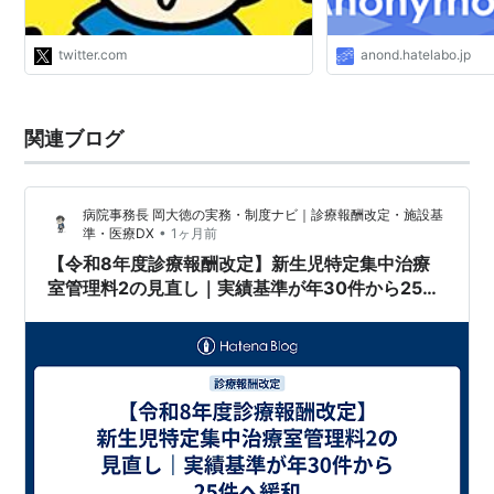
地方のNICUから移籍時、強固に確立…
https://t.co/49KALuIJCF"
twitter.com
anond.hatelabo.jp
関連ブログ
病院事務長 岡大徳の実務・制度ナビ｜診療報酬改定・施設基
•
準・医療DX
1ヶ月前
【令和8年度診療報酬改定】新生児特定集中治療
室管理料2の見直し｜実績基準が年30件から25件
へ緩和