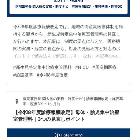
令和8年度診療報酬改定では、地域の周産期医療体制を維
持する観点から、新生児特定集中治療室管理料の見直し
が行われます。本記事は、制度の要点に加えて、医療機
関の実務・経営の視点から、対象の見極め方と対応のポ
イントまで踏み込んで解説します。 なお、本記事の内容
はポッドキャスト番組でも解説しています。音声で確認
#
新生児特定集中治療室管理料
#
NICU
#
周産期医療
したい方は、LISTENのエピソードをお聴きください。
#
施設基準
#
令和8年度改定
【解説動画】新生児特定集中治療室管理料2の施設基準緩
和｜令和8年度改定 by @daitoku0110 1. 結論：管理料2
の実績基準が「30件→25件」に緩和 2. なぜ緩和するの
病院事務長 岡大徳の実務・制度ナビ｜診療報酬改定・施設基
か：低出生体重児の減少と経営リスク 3. 誰が対象か：緩
•
準・医療DX
1ヶ月前
和…
【令和8年度診療報酬改定】母体・胎児集中治療
室管理料｜3つの見直しポイント