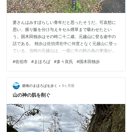
婆さんはみすぼらしい青年だと思ったそうだ。可哀想に
思い、握り飯を分け与えキセル煙草まで吸わせたとい
う。国木田独歩はその時二十二歳、元越山に登る途中の
話である。 独歩は佐伯滞在中に何度となく元越山に登っ
ている。当時の元越山は、一面に牛の餌の為の茅場が広
がっていたそうで、婆さんが山に登って餌を刈っている
#
佐伯市
#
まほろば
#
多々良氏
#
国木田独歩
時にも何度か独歩の姿を目にしたらしい。弟の収二の姿
は伝わっていない。はて独歩はそんなに頻繁に元越山に
登ったのだったか。 婆さんの家の庭先に独歩がいつも腰
•
掛けていた大きな石が今も残っているという。お孫さん
僻南のまほろばを歩く
5ヶ月前
が偶々佐伯市役所での「白い旅」展示会に立ち寄りそう
山の神の肌を削ぐ
いう話をしてくれた。 その石を見に行かない訳には…