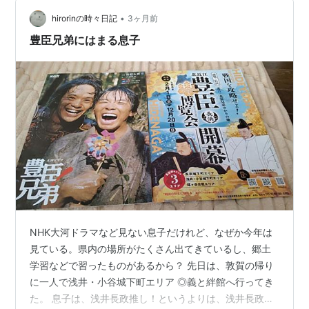
節ですね。教師の口を探している子規に対し、漱石が知
人の依頼を伝えた、あるいはその逆の文脈でよく引用さ
•
hirorinの時々日記
3ヶ月前
れる名文です。」 と回答がき…
豊臣兄弟にはまる息子
NHK大河ドラマなど見ない息子だけれど、なぜか今年は
見ている。県内の場所がたくさん出てきているし、郷土
学習などで習ったものがあるから？ 先日は、敦賀の帰り
に一人で浅井・小谷城下町エリア ◎義と絆館へ行ってき
た。 息子は、浅井長政推し！というよりは、浅井長政を