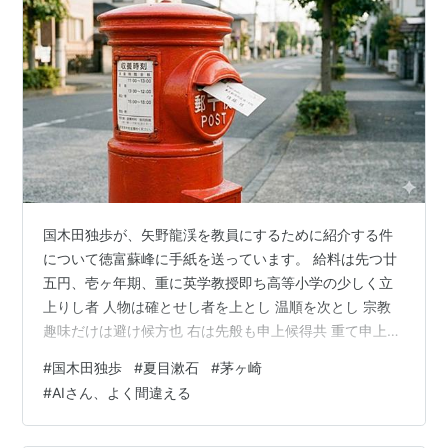
国木田独歩が、矢野龍渓を教員にするために紹介する件
について徳富蘇峰に手紙を送っています。 給料は先つ廿
五円、壱ヶ年期、重に英学教授即ち高等小学の少しく立
上りし者 人物は確とせし者を上とし 温順を次とし 宗教
趣味だけは避け候方也 右は先般も申上候得共 重て申上置
候也 九月中旬迄には入用に付 御心当り之処御報願上候
#
国木田独歩
#
夏目漱石
#
茅ヶ崎
小生は当時近県に一寸避暑旅行致居候付 貴答は拙宅に宛
#
AIさん、よく間違える
て御遺し奉願候 AIさんにこの文面を載せて質問すると
「夏目漱石が正岡子規に宛てた手紙（明治24年頃）の一