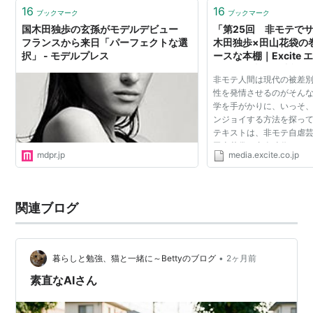
が興味深い。現在の視点からは、江戸も…
16
16
ブックマーク
ブックマーク
国木田独歩の玄孫がモデルデビュー
「第25回 非モテで
フランスから来日「パーフェクトな選
木田独歩×田山花袋の
択」 - モデルプレス
ースな本棚｜Excite 
ックス（文学・書評・
非モテ人間は現代の被差
性を発情させるのがそんな
学を手がかりに、いっそ
ンジョイする方法を探っ
テキストは、非モテ自虐
田山花袋の青春時代です。
mdpr.jp
media.excite.co.jp
て彼女の蒲団をクンクン
団・重右衛門の...
関連ブログ
•
暮らしと勉強、猫と一緒に～Bettyのブログ
2ヶ月前
素直なAIさん