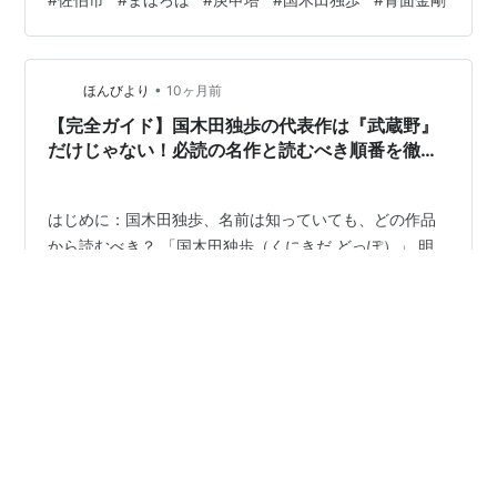
ノ原、番ノ原、岩屋など特徴的である。 この渓谷は庚申
塔の宝庫である。苣ノ木、番ノ原、岩屋の各集落の入口
に庚申塔群が待っている。いずれも青面金剛と猿田彦命
•
（山崎闇斎の神道の影響）の神仏が混淆していて青面金
ほんびより
10ヶ月前
剛の刻像が見事である。 番ノ原の観音庵（63番）脇に三
【完全ガイド】国木田独歩の代表作は『武蔵野』
十三観音（三十三体）がある。庵前には大乗妙典一…
だけじゃない！必読の名作と読むべき順番を徹底
解説