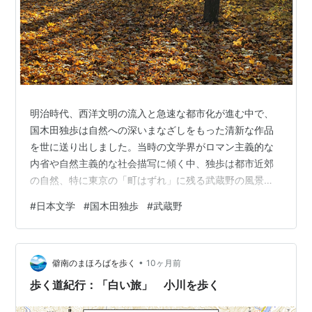
明治時代、西洋文明の流入と急速な都市化が進む中で、
国木田独歩は自然への深いまなざしをもった清新な作品
を世に送り出しました。当時の文学界がロマン主義的な
内省や自然主義的な社会描写に傾く中、独歩は都市近郊
の自然、特に東京の「町はずれ」に残る武蔵野の風景
を、詩情豊かに、しかも観察者のような緻密さで描いて
#
日本文学
#
国木田独歩
#
武蔵野
います。 『武蔵野』という作品名は、かつて広大な茅原
として知られたこの地を指しますが、独歩が描くのは単
なる風景ではありません。それは、近代化の波に飲み込
•
まれつつある時代にあって、東京近郊に残された「生
僻南のまほろばを歩く
10ヶ月前
命」の息づきであり、孤独な「私」の心を癒やし、解き
歩く道紀行：「白い旅」 小川を歩く
放つ精神の聖域なのです。 独歩の日記をもとに、四季