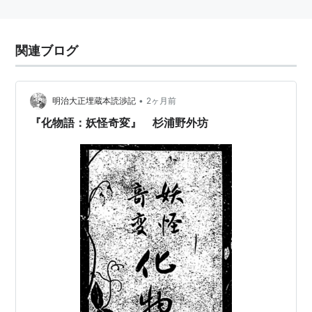
関連ブログ
•
明治大正埋蔵本読渉記
2ヶ月前
『化物語：妖怪奇変』 杉浦野外坊