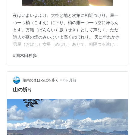
夜はいよいよふけ、大空と地と次第に相近づけり。星一
つ一つ梢（こずえ）に下り、梢の露一つ一つ空に帰らん
とす。万籟（ばんらい）寂（せき）として声なく、ただ
詩人が庭の煙のみいよいよ高くのぼれり。 天に年わかき
男星（おぼし）女星（めぼし）ありて、相隔つる遠けれ
ど恋路（こいじ）は千万里も一里とて、このふたりいつ
#
国木田独歩
しか深き愛の夢に入り、夜々の楽しき時を地に下りて享
（う）け、あるいは高峰（たかみね）の岩角（かど）
に、あるいは大海原（おおうなばら）の波の上に、ある
•
いは細渓川（ほそたにかわ）の流れの潯（ほとり）に、
僻南のまほろばを歩く
6ヶ月前
つきぬ睦語（むつごと）かたり明かし、東雲（しのの
山の祈り
め）の空に驚きては天に帰りぬ。 ――国木田独歩「星」
…