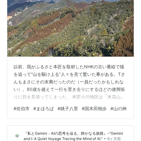
以前、我がふるさと本匠を取材したNHKの古い番組で猿
を追って”山を駆け上る”人々を見て驚いた事がある。Tさ
んもまさにその末裔だったのだ（一員だったかもしれな
い）。80歳を越えて一行を置き去りにするほどの健脚振
りに目を見張ってしまった。 本匠小川地区は「米花山」
の恩恵をたっぷりと受けて暮らしを立てて来たところで
#
佐伯市
#
まほろば
#
銚子八景
#
国木田独歩
#
山の神
あるが、旧本匠村から見れば、交通には不便この上ない
山間地にある。実際は何本もの峠道を利用して隣の旧直
川村との交流を計って来た。住んでいる人々にとっては
『私とGemini：AIの思考を辿る、静かなる旅路』-"Gemini
直川地区を通る国道や鉄道に直結出来て、さして不便で
•
and I: A Quiet Voyage Tracing the Mind of AI."
6ヶ月前