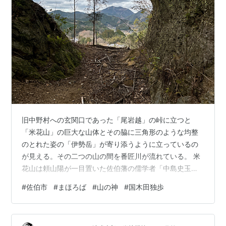
旧中野村への玄関口であった「尾岩越」の峠に立つと
「米花山」の巨大な山体とその脇に三角形のような均整
のとれた姿の「伊勢岳」が寄り添うように立っているの
が見える。その二つの山の間を番匠川が流れている。 米
花山は頼山陽が一目置いた佐伯藩の儒学者「中島史玉」
の号、「米華」の由来になった雄峰である。豊後国志に
#
佐伯市
#
まほろば
#
山の神
#
国木田独歩
は「群山に連接し、雲表に秀出す」とある。伊勢岳の頂
上には東九州では珍しい三体の御神体を祀る摂社「石鎚
神社」が鎮座している。 その２つの秀峰の前を横切るよ