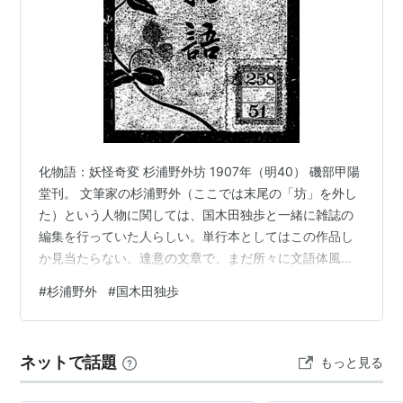
化物語：妖怪奇変 杉浦野外坊 1907年（明40） 磯部甲陽
堂刊。 文筆家の杉浦野外（ここでは末尾の「坊」を外し
た）という人物に関しては、国木田独歩と一緒に雑誌の
編集を行っていた人らしい。単行本としてはこの作品し
か見当たらない。達意の文章で、まだ所々に文語体風の
格調の高い表現が残っているが、ほとんど現代口語文体
#
杉浦野外
#
国木田独歩
が確立しているように思う。 作者が伝聞などで集めた怪
談・奇談集だが、ほとんどが明治の世の中での話だとい
う。折に触れて何度も記述しているが、明治維新の文明
ネットで話題
もっと見る
開化から４０年経過した２０世紀の世の中になっても、
妖怪・怪奇話が絶えることなく語られていたということ