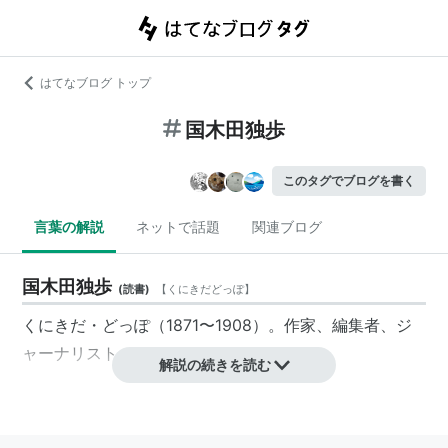
はてなブログ トップ
国木田独歩
このタグでブログを書く
言葉の解説
ネットで話題
関連ブログ
国木田独歩
(
読書
)
【
くにきだどっぽ
】
くにきだ・どっぽ（1871〜1908）。作家、編集者、ジ
ャーナリスト。
解説の続きを読む