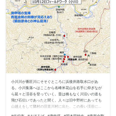
の…
小川川が番匠川にそそぐところに浜後井路取水口があ
る。小川集落へはここから名峰米花山を右手に仰ぎなが
ら延々と渓谷を登っていく。昔は橋もなく川沿いの道も
飛び石伝いであったと聞く。人々は旧中野村にあっても
山越えをして隣村の旧直川村に出た。この長い渓谷には
武士が落住し、最奥部は平家集落と伝わる。地名も屋敷
#
佐伯市
#
まほろば
#
庚申塔
#
国木田独歩
#
青面金剛