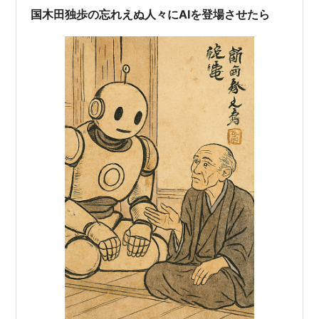
も無かったのだ。 その暮らしを支えて来た幾つかの峠越
国木田独歩の忘れえぬ人々にAIを登場させたら
を繋ぐ尾根道の案内役を買って出てくれた…