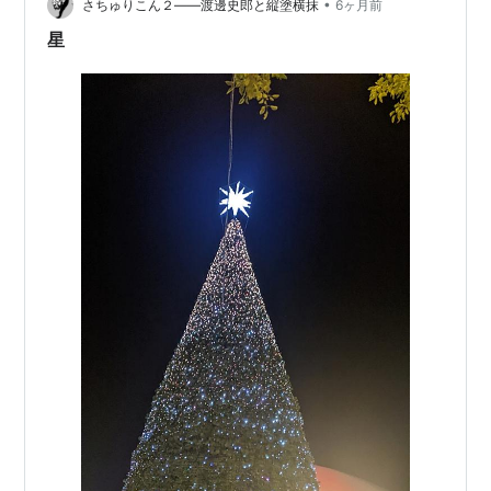
•
うに低く連なる尾根が「三股越」である。麓の三股集落
さちゅりこん２――渡邊史郎と縦塗横抹
6ヶ月前
の「白山神社」脇の里道から登り小川集落の「苣ノ木」
星
まで続いている。この山裾に連なる集落の人々が利用…