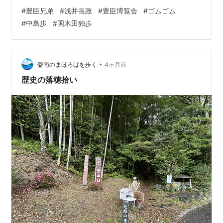
演じている中島歩（国木田独歩の玄孫）を推しているの
#
豊臣兄弟
#
浅井長政
#
豊臣博覧会
#
ゴムゴム
では？博覧会場で見た「浅井長政像」とだいぶ違うと言
#
中島歩
#
国木田独歩
うてる。 そりゃ、あの時代にあんな背の高い人は、なか
なかおらんかったやろ。 BS18時からテレビ見て、お風呂
に入りテキストで復習して又２０時にテレビを見るとい
う謎の行動。できれば、受験生の時熱心に勉強して欲し
•
僻南のまほろばを歩く
4ヶ月前
かったよ。 博覧会で、色々買い込ん…
歴史の落穂拾い