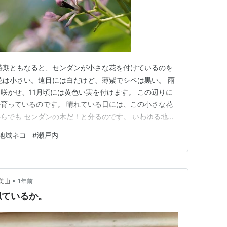
時期ともなると、センダンが小さな花を付けているのを
花は小さい。遠目には白だけど、薄紫でシベは黒い。 雨
咲かせ、11月頃には黄色い実を付けます。 この辺りに
育っているのです。 晴れている日には、この小さな花
らでも センダンの木だ！と分るのです。 いわゆる地域
のですが毛艶も良く。 世話をしに来る方が居るので、
地域ネコ
#
瀬戸内
を 気ままに動き回っては、こうやって気ままにウトウ
（黒三毛）は今年の早…
•
美山
1年前
似ているか。