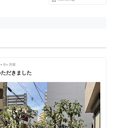
を受けている人も、餌を与えてい
る人も、野良ネコを減らしたい、
なくしたいという思いは同じ」と
いう考え方から、地域ネコの概...
•
6ヶ月前
いただきました