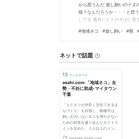
から思うんだ 放し飼いのイヌの
猫？なんだろうか・・・と思う
してる 適当にヒトのそばに居る
ースでやってた 養蚕が盛んだ
#
地域ネコ
#
放し飼い
#
熊
コも ヒトに付かず離れず 暮らし
く ゆるい仲間…
ネットで話題
13
ブックマーク
asahi.com:「地域ネコ」去
勢・不妊に助成-マイタウン
千葉
「人とネコが仲良く共生できるま
ちづくり」を目指し、船橋市は、
飼い主のいないネコを増やさない
ための対策を盛り込んだガイドラ
インを定めた。３人以上のメンバ
ーが「団体」として市に登録し、
mytown.asahi.com