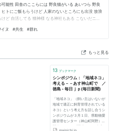
可能性 田舎のここらには 野良猫がいる あいつら 野良
 ヒトにご飯もらうけど 人家のないところにも出没 放浪
けど 自活してる 猫神様 なる神社もある こないだニュ
った頃 猫はネズミを獲ってヒトを助けたから イヌも ネ
#
イヌ
#
共生
#
群れ
てた イヌも ネコも ヒトのもの じゃなく 家族 じゃな
もっと見る
13
ブックマーク
シンポジウム：「地域ネコ」
考える－－あす神山町で ／
徳島 - 毎日ｊｐ(毎日新聞)
「地域ネコ」（飼い主はいないが
地域で適正に飼育管理されている
ネコ）という考え方を話し合うシ
ンポジウムが３月１日、県動物愛
護管理センター（神山町阿野）で
開催される。 「野良ネコに迷惑
mainichi.jp