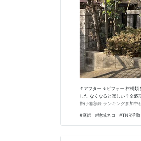
↑アフター ↓ビフォー 柑橘
した なくなると寂しい？全盛
掛け備忘録 ランキング参加中
#
庭師
#
地域ネコ
#
TNR活動