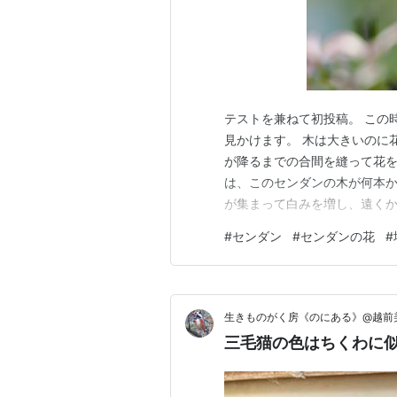
テストを兼ねて初投稿。 この
見かけます。 木は大きいのに
が降るまでの合間を縫って花を
は、このセンダンの木が何本か
が集まって白みを増し、遠くか
ネコ。割と歳が行っている筈な
#
センダン
#
センダンの花
#
日中の用事が無い時はこの辺り
トしている。 このネコの母親
生きものがく房《のにある》@越前
三毛猫の色はちくわに