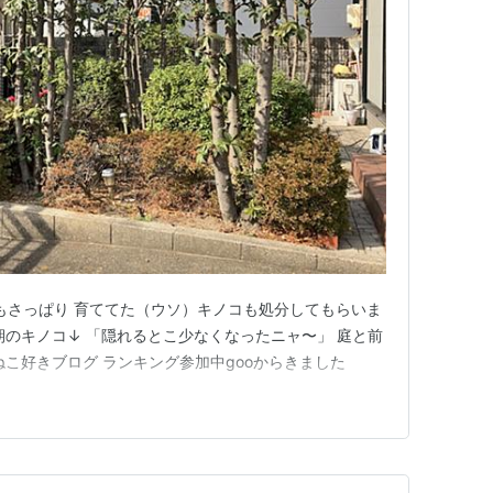
類もさっぱり 育ててた（ウソ）キノコも処分してもらいま
期のキノコ↓ 「隠れるとこ少なくなったニャ〜」 庭と前
ねこ好きブログ ランキング参加中gooからきました