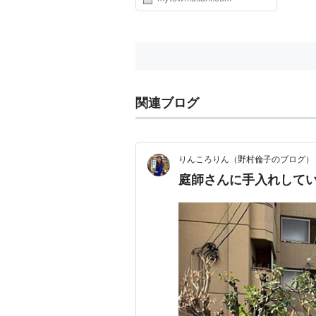
不妊や去勢手術した場合、費用の
一部を助成する。２９日には「ふ
なばしニャンポジウム」を開催
し、地域住民とネコとの関わり...
関連ブログ
りんころりん（野村倫子のブログ）
庭師さんに手入れして