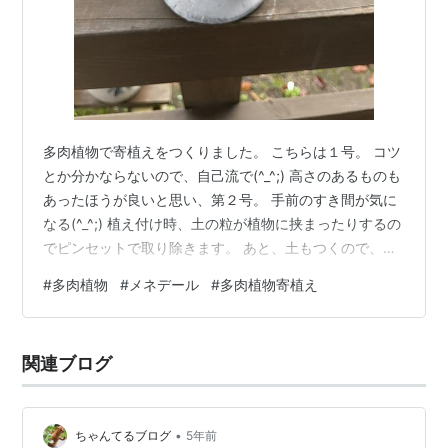
多肉植物で寄植えをつくりました。 こちらは１号。 コツ
とか分かならないので、自己流で(^_^;) 高さのあるものも
あったほうが良いと思い、第２号。 手前のすき間が気に
なる(^_^;) 植え付け時、土の粒が植物に挟まったりするの
でピンセットで取り除きます。 あと、土もつくので、植
え付け後は全体にスプレーしてきれいにします。 この
#
多肉植物
#
メネデール
#
多肉植物寄植え
時、メネデール水溶液をスプレーしています。 メネデー
ルは植付け時だけでなく、観葉植物の葉水にも使え、な
んとなく活き活きするので重宝しています(*^^*) メネデ
関連ブログ
ール 活力剤 メネデール 500ml メネデール Amazon 特に
梅雨前と冬前、植物に与えると根っこが丈夫にな…
•
ちゃんてるブログ
5年前