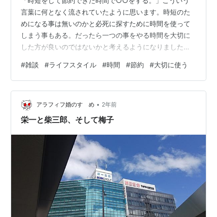
「時短をして節約できた時間で○○をする。」こういう
言葉に何となく流されていたように思います。時短のた
めになる事は無いのかと必死に探すために時間を使って
しまう事もある。だったら一つの事をやる時間を大切に
した方が良いのではないかと考えるようになりました。
洗濯ものをちゃんと干して、ちゃんと畳む、タンスにし
#
雑談
#
ライフスタイル
#
時間
#
節約
#
大切に使う
まう。当たり前のように思えるけどもしっかりとやると
時間はかかります。時短のためにハンガーのままにしよ
うという事もあるかもしれませんが、そのちょっと節約
•
できた時間で何が出来るのかという事です。丁寧に畳む
アラフィフ婚のすゝめ
2年前
だけでも何となく心も落ち着きます。家族がいれば一緒
栄一と柴三郎、そして梅子
に畳む、何かを共同でやる事で時間を大切に使えます…