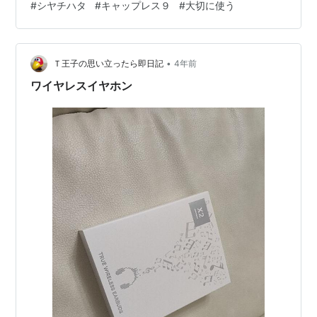
#
シヤチハタ
#
キャップレス９
#
大切に使う
の人に見せたところ、 「ここを動かすとこう動くんだよ
ね…ここにポッチがあるから引っかかるようになって
て…」 とつぶやきながらゴソゴソしてたら、直りまし
•
た。 直るんならインキを補充するのに失敗して汚れてる
Ｔ王子の思い立ったら即日記
4年前
ところをきれいにしてから頼むんだった！ でも、あきら
ワイヤレスイヤホン
めて買い替えようとしていたものが直った…