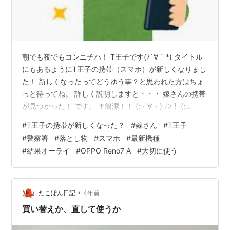
朝でも夜でもコンニチハ！ T王子です(ﾉ´∀｀*) タイトル
にもあるようにT王子の携帯（スマホ）が新しくなりまし
た！ 新しくなったってどうゆう事？と思われた方はちょ
っと待ってね。 詳しく説明しますと・・・ 嫁さんの携帯
が見つかった！ です。 ↑簡潔！！ (;・∀・) ﾅﾝ！ (;
∀・)・ ﾃﾞｽ!! (; ∀ )・・ ﾄｰ!!! 嫁さんの携帯を買いに行った
#
T王子の携帯が新しくなった？
#
嫁さん
#
T王子
翌日に警察署に行きました。 そしたら落とし物で警察署
#
警察署
#
落とし物
#
スマホ
#
最新機種
に届いているではないか！！ Σ(☉ω☉ノ)ノ ほほう。 日
#
結果オーライ
#
OPPO Reno7 A
#
大切に使う
本も捨てたものではないですね(；・∀・) 携帯を拾ってい
ただけた親切な方、ありがとうございます！ 手続きをし
て無事に携帯が戻ってき…
•
たこぽん日記
4年前
買い替えか、直して使うか