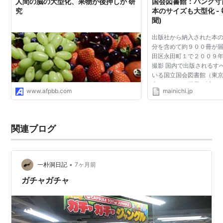
人間の脳の大型化、果物が後押しか 研
国会図書館：パンク寸
究
本のサイズも大型化 -
聞)
出版社から納入された本
分を含めて約９００冊が
田区永田町１で２００９
撮影 国内で出版されるす
いる国立国会図書館（東
容スペースが限界に近づ
www.afpbb.com
mainichi.jp
の激増とサイズの大きな
ることやＣＤ・Ｄ...
関連ブログ
•
一朴洞日記
7ヶ月前
ガチャガチャ