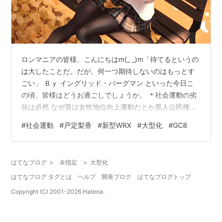
ロンマニアの皆様、こんにちはm(_ _)m「待てるというの
は大したことだ。だが、何一つ期待しないのはもっとす
ごい」 Ｂｙ イングリッド・バーグマン といった今日こ
の頃、皆様はどうお過ごしでしょうか。 ＊社会運動の劣
化は必然 なぜ昔は女性地位向上運動だとか黒人公民権運
動とかの社会運動が社会的な理解を得られたかって、時
#
社会運動
#
戸定梨香
#
新型WRX
#
大型化
#
GC8
代背景とか色々あるんだろうけど、ワタクシが思うに
「優秀な人や真っ当な人が多く居たから」だと思うので
ある。偏見の強かった時代は、そういった有能な人格者
はてなブログ
>
未指定
>
大型化
も「女だから」「黒人だから」って理由だけで排除され
はてなブログ タグとは
ヘルプ
開発ブログ
はてなブログトップ
ていて、自ずと界隈に居場所を見出していたのである：
youtu.be ちゃんとしたリー…
Copyright (C) 2001-
2026
Hatena.