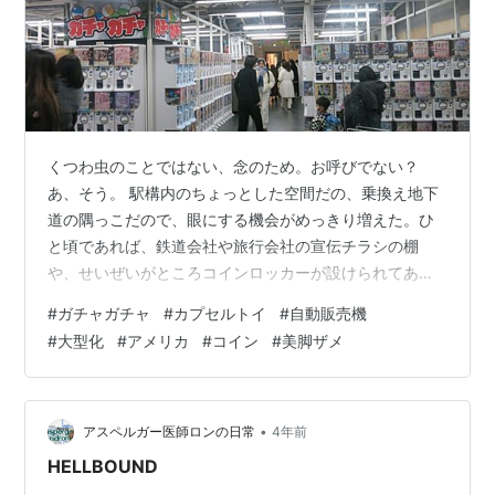
くつわ虫のことではない、念のため。お呼びでない？
あ、そう。 駅構内のちょっとした空間だの、乗換え地下
道の隅っこだので、眼にする機会がめっきり増えた。ひ
と頃であれば、鉄道会社や旅行会社の宣伝チラシの棚
や、せいぜいがところコインロッカーが設けられてあっ
たような、いわば建築設計上のデッドスペースに属する
#
ガチャガチャ
#
カプセルトイ
#
自動販売機
ような場所だ。いくらか規模のある空間であれば、手ご
#
大型化
#
アメリカ
#
コイン
#
美脚ザメ
ろなお土産品だの宣伝目的の地方物産だのの張り店が設
けられた。もっと気の利いた場所であれば、小ぶりな喫
茶店や立食い蕎麦屋が営業したりもした。そんな一画
が、今はカプセルトイ自動販売機の整列コーナーとなっ
•
アスペルガー医師ロンの日常
4年前
ている。 ガチャガチャというそうだ。私の会社員時代
HELLBOUND
に…