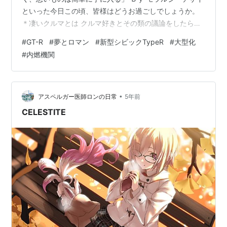
といった今日この頃、皆様はどうお過ごしでしょうか。
＊凄いクルマとは クルマ好きとその類の議論をしたら三
日三晩経っても答えは出ないだろうが（笑）ワタクシの
#
GT-R
#
夢とロマン
#
新型シビックTypeR
#
大型化
答えは「オーナーに夢とロマンを与えてくれるクルマ」
#
内燃機関
である。国産車で一番分かり易いのが歴代GT-Rである。
GT-Rってのはどの世代でもそうだけど、国産最強のエン
ジンを搭載し、兎に角アホほど速くて、オーナー達に
「世界トップクラスの速さの国産車をバーゲン価格で売
•
アスペルガー医師ロンの日常
5年前
ってやるッ！お前等に最高の夢…
CELESTITE