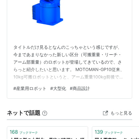
タイトルだけ見るとなんのこっちゃという感じですが、
今まであまりなかった新しい区分（可搬重量・リーチ・
アーム部重量）のロボットが登場してきているので、さ
らっと紹介したいと思います。 MOTOMAN-GP10従来、
10kg可搬ロボットというと、アーム重量100kg前後で、
中型ロボットの範疇でした。 しかし昨今、「小型ロボッ
#
産業用ロボット
#
大型化
#
商品設計
トのラインナップの大きめのロボット」という位置づけ
で、アーム重量を抑えた（50kg前後）の機種がいくつか
登場しています。 FANUC 小型・中型ロボット（R-50iA
ネットで話題
もっと見る
対応機種） - ファナックの産業用ロボット こちらのペー
ジに記載のLR Mate/10-11Aです。 可搬質量：1…
168
139
ブックマーク
ブックマーク