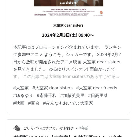
本記事にはプロモーションが含まれています。 ランキン
グ参加中アニメ ようこそ、シュガーです。 2024年2月2
日から放映が開始されたアニメ映画 大室家 dear sisters
を見てきました。 ゆるゆりスピンオフ! 面白かったで
す。 この記事では大室家dear sisitersのあらすじや感
想、レビューを書いていきます。 いつもどおり個人的な
#
大室家
#
大室家 dear sisters
#
大室家 dear friends
評価です。 ネタバレに配慮するタイプの作品ではないと
#
ゆるゆり
#
斎藤千和
#
加藤英美里
#
日高里菜
思うので、自由に書いています。 多少の考察とかも書け
#
映画
#
百合
#
みんなもおいでよ大室家
ればと思います。 では行きましょう! 大室家 dear sisters
内容紹介 ストーリー あらすじ 映画『大室家 dear
sisters』本予告…
•
ごりらパパはサブカルがお好き
3年前