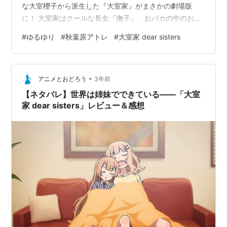
な大室櫻子から派生した『大室家』がまさかの劇場版
に！ 大室家はクールな長女『撫子』、おバカの中のおバ
カな『櫻子』、しっかり者の可愛い末っ子『花子』。こ
#
ゆるゆり
#
秋葉原アトレ
#
大室家 dear sisters
のゆるゆりに出てくる三姉妹をメインにした作品です！
こたまの推しは花子ちゃんですかね(⁠◔⁠‿⁠◔⁠)いや〜でもホン
トに劇場版なんてやって製作費の元をちゃんと取れるの
•
か心配です🤣そんな心配を吹き飛ばしてくれるかのよう
アニメとおどろう
3年前
に昨年末、秋葉原アトレでは全力で『大室家』を応援し
【ネタバレ】世界は姉妹でできている――「大室
ておりました！！ということで『…
家 dear sisters」レビュー＆感想