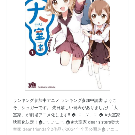
ランキング参加中アニメ ランキング参加中読書 ようこ
そ、シュガーです。 先日嬉しい発表がありました! 「大
室家」が劇場アニメ化します!! 🏠‥∵‥‥∵‥‥∵‥🏠 #大室家
映画化決定！🏠‥∵‥‥∵‥‥∵‥🏠❀大室家 dear sisters🌸大
室家 dear friends全2作品が2024年全国公開🎉🏠アニメ