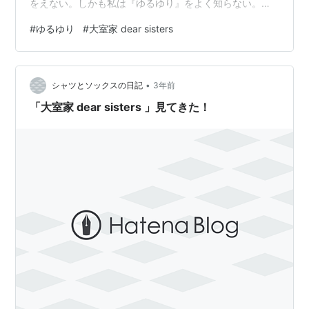
をえない。しかも私は『ゆるゆり』をよく知らない。け
れど最近あまりアニメ映画をやっていなくて暇なので観
#
ゆるゆり
#
大室家 dear sisters
てきた。映画館でDMM TVの勧誘に捕まり、コミュニケ
ーションに何がある人のフリをして乗り切った。 『ゆる
ゆり』をよく知らないので何箇所か理解できないくだり
•
があったが、まあ概ねおもしろかったんじゃないでしょ
シャツとソックスの日記
3年前
うか。 ランキング参加中アニメ
「大室家 dear sisters 」見てきた！