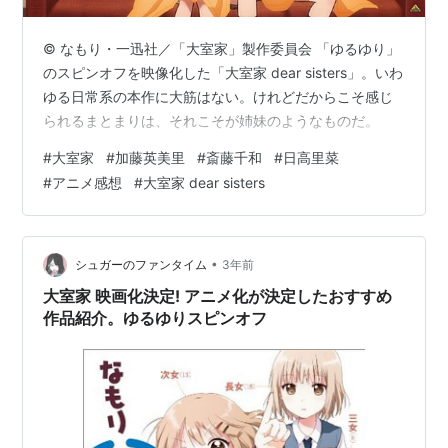
© なもり・一迅社／「大室家」製作委員会 「ゆるゆり」
のスピンオフを映像化した「大室家 dear sisters」。いわ
ゆる日常系の本作に大筋はない。けれどだからこそ感じ
られるまとまりは、それこそが姉妹のようなものだ。
#
大室家
#
加藤英美里
#
斎藤千和
#
日高里菜
#
アニメ感想
#
大室家 dear sisters
•
シュガーのファンタイム
3年前
大室家 映画化決定! アニメ化が決定したおすすめ
作品紹介。ゆるゆりスピンオフ