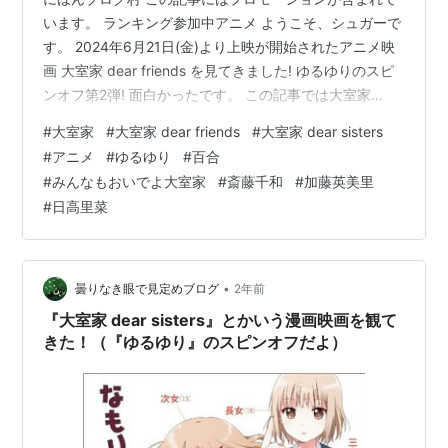
います。 ランキング参加中アニメ ようこそ、シュガーで
す。 2024年6月21日(金)より上映が開始されたアニメ映
画 大室家 dear friends を見てきました! ゆるゆりのスピ
ンオフ第2弾! 面白かったです。 この記事では大室家
dear friendsのあらすじや感想、レビューなどを書いて行
#
大室家
#
大室家 dear friends
#
大室家 dear sisters
こうと思います。 いつも通り個人的な評価です。 ネタバ
#
アニメ
#
ゆるゆり
#
百合
レに配慮するタイプの作品ではないと思うので、自由に
#
みんなもおいでよ大室家
#
斎藤千和
#
加藤英美里
書いています。 大室家 dear friends 内容紹介 ストーリー
#
日高里菜
あらすじ 映画『大室家 dear friends』本予告映像 『大室
家…
•
曇りなき眼で見定めブログ
2年前
『大室家 dear sisters』とかいう漫画映画を観て
きた！（『ゆるゆり』のスピンオフだよ）