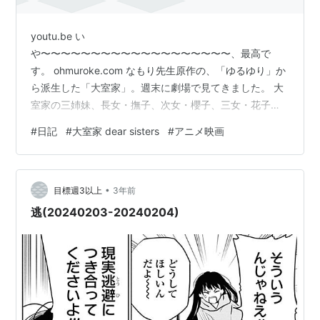
youtu.be い
や〜〜〜〜〜〜〜〜〜〜〜〜〜〜〜〜〜〜〜、最高で
す。 ohmuroke.com なもり先生原作の、「ゆるゆり」か
ら派生した「大室家」。週末に劇場で見てきました。 大
室家の三姉妹、長女・撫子、次女・櫻子、三女・花子を
中心にしたお話がエピソード的に詰め込まれているだ
#
日記
#
大室家 dear sisters
#
アニメ映画
け……ではあるんだけど、これがたまらなく楽しい。 原
作を読んでいない・知らない人だとお話についていくの
はちょっと大変かもしれないが、原作を知っている人に
•
はぜひおすすめしたい。想像以上に動く。動くことで生
目標週3以上
3年前
まれる情報がある。 個人的にはやっぱ、大室家だからこ
逃(20240203-20240204)
そ出てくるキャラクター……撫子や花子のクラスメートが
登場するシー…