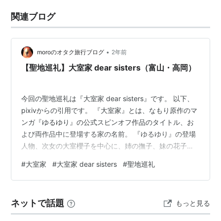
関連ブログ
•
moroのオタク旅行ブログ
2年前
【聖地巡礼】大室家 dear sisters（富山・高岡）
今回の聖地巡礼は『大室家 dear sisters』です。 以下、
pixivからの引用です。 『大室家』とは、なもり原作のマ
ンガ『ゆるゆり』の公式スピンオフ作品のタイトル、お
よび両作品中に登場する家の名前。 『ゆるゆり』の登場
人物、次女の大室櫻子を中心に、姉の撫子、妹の花子の3
姉妹から成る本編のスピンオフ漫画である。 大室家はゆ
#
大室家
#
大室家 dear sisters
#
聖地巡礼
るゆり作者のなもり先生による公式スピンオフ作品で
す。 原作はゆるゆり同様マンガですが、2023年8月に大
室家の映画化決定が発表され、2024年2月2日より『大室
ネットで話題
もっと見る
家 dear sisters』が劇場公開されました。 また、2作目の
『大室家 dear friends』が6月…