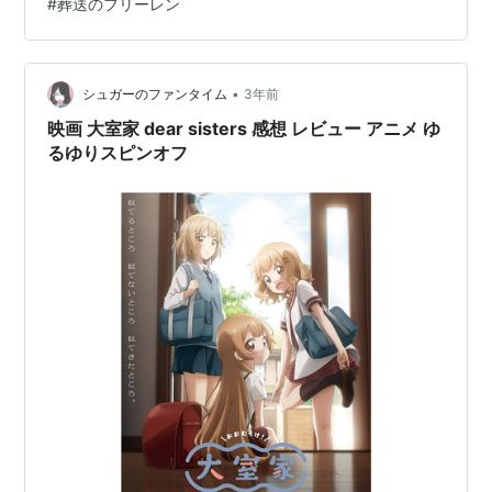
#
葬送のフリーレン
な綺麗な景色を見ることができ、非常に気分が良かっ
た。歩行中は疲労を紛らわすために滅多にしない…
•
シュガーのファンタイム
3年前
映画 大室家 dear sisters 感想 レビュー アニメ ゆ
るゆりスピンオフ