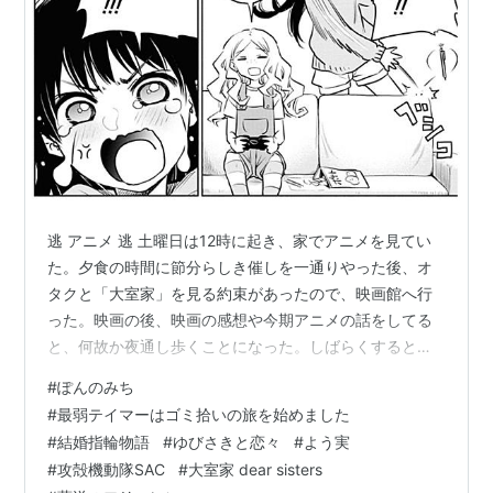
逃 アニメ 逃 土曜日は12時に起き、家でアニメを見てい
た。夕食の時間に節分らしき催しを一通りやった後、オ
タクと「大室家」を見る約束があったので、映画館へ行
った。映画の後、映画の感想や今期アニメの話をしてる
と、何故か夜通し歩くことになった。しばらくすると、
何故かそのまま山に登ろうという話になったので、俺は
#
ぽんのみち
渋ったが、何故か5時過ぎに電車に乗っており、ネットで
#
最弱テイマーはゴミ拾いの旅を始めました
ハイキング初心者におすすめ、と紹介されている山に着
#
結婚指輪物語
#
ゆびさきと恋々
#
よう実
いていた。山を登ってしばらくすると雪が降ってきた。
#
攻殻機動隊SAC
#
大室家 dear sisters
たまに後ろを振り返ると、まさに銀世界と呼ばれるよう