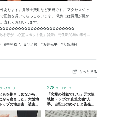
件あります。弁護士費用など実費です。 アクセスジャ
で正義を貫いてらっしゃいます。 裁判には費用が掛か
す。宜しくお願いします。
✿✿✿✿✿✿✿✿✿✿✿✿✿✿✿✿✿✿✿✿✿✿✿✿
”で由緒ある寺が「心霊スポット化」背景に元住職関与の事件
散し未成年の“不法侵入”が多発 檀家「本当に残念、悲
件
#
中務稔也
#
ヤメ検
#
阪井光平
#
大阪地検
EWS〉 カンテレがご住職を犯罪者としてる。 カンテレ
立つ。 ✿✿✿✿✿✿✿✿…
もっと見る
278
ブックマーク
ブックマーク
どもを抱きしめながら、
「恋愛の対象でした」元大阪
ながら寝ました」大阪地
地検トップの"直筆文書"入
トップの性加害 被害の
手、自殺ほのめかしと告発封
検事の告発詳報
じの文言も…部下への性暴力
事件 - 弁護士ドットコムニュ