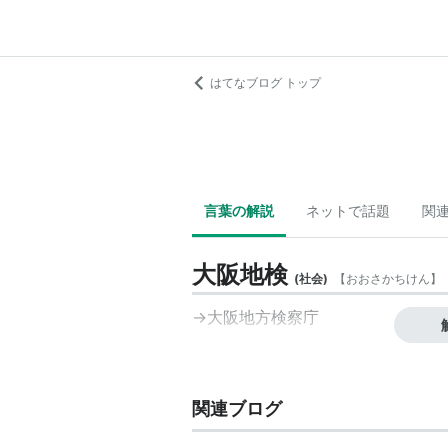
はてなブログ トップ
言葉の解説
ネットで話題
関
大阪地検
(
社会
)
【
おおさかちけん
】
→
大阪地方検察庁
関連ブログ