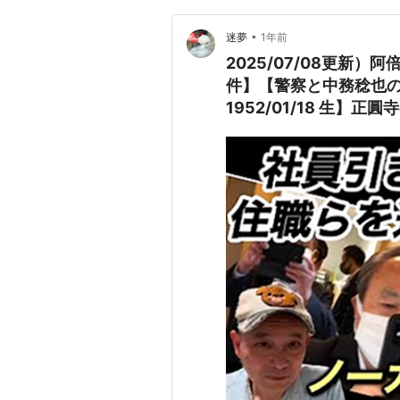
•
迷夢
1年前
2025/07/08更新
件】【警察と中務稔也
1952/01/18 生
って実印を預かり、お
渡そうとした。刑事事
稔也を調べず、正圓寺
ら逮捕する」っとご住
阪地検）大阪地検に人