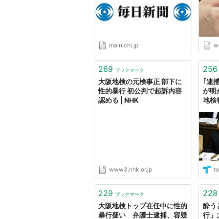
mainichi.jp
w
269
256
ブックマーク
大阪地検の元検事正 部下に
｢逮
性的暴行 初公判で起訴内容
が明
認める | NHK
地検
逮捕
www3.nhk.or.jp
to
229
228
ブックマーク
大阪地検トップ在任中に性的
酔う
暴行疑い 弁護士逮捕、容疑
行」