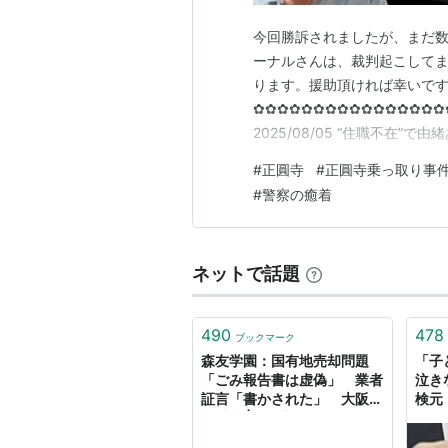
今回勝訴されましたが、まだ数
ーナルさんは、裁判起こしてま
ります。援助頂ければ幸いで
✿✿✿✿✿✿✿✿✿✿✿✿✿✿✿✿
2025/08/05 “住職不在
SNSで「巨大な廃虚」として拡
#
正圓寺
#
正圓寺乗っ取り事
しいです」 正圓寺〈カンテレN
#
警察の癒着
に腹が立つ。コメント者らに腹が
ネットで話題
490
478
ブックマーク
森友学園：国有地売却問題
「子
「ごみ報告書は虚偽」 業者
泣き
証言「書かされた」 大阪地
検元
検捜査 | 毎日新聞
女性