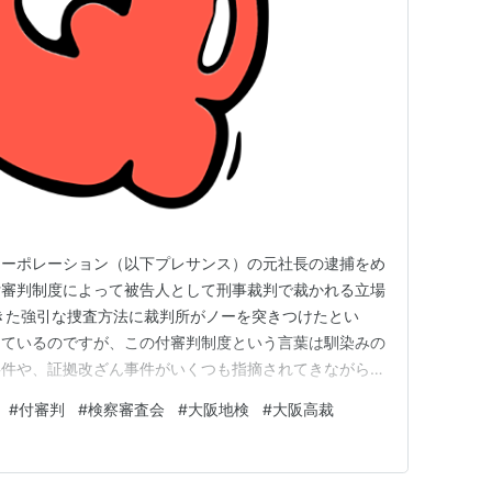
コーポレーション（以下プレサンス）の元社長の逮捕をめ
付審判制度によって被告人として刑事裁判で裁かれる立場
きた強引な捜査方法に裁判所がノーを突きつけたとい
っているのですが、この付審判制度という言葉は馴染みの
事件や、証拠改ざん事件がいくつも指摘されてきながらも
法に風穴を開ける出来事なのです。 無実の罪で248日
#
付審判
#
検察審査会
#
大阪地検
#
大阪高裁
は、プレサンス元社長を業務上横領容疑で逮捕、起訴し
したのは、当時部下だった男…