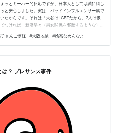
ちょっとミーハー的反応ですが、日本人としては誠に嬉し
ょっと安心しました。実は、バッドインフルエンサー筋で
いたからです。それは「大谷はLGBTだから、2人は仮
「でなければ、新婚早々（男女関係を邪魔するような）犬
にはあり得ない話ですが、SNS上の自らのチャンネルア
美子さんご懐妊
#
大阪地検
#
検察なめんなよ
的にでたらめ情報を流布する者はいます。また、そういう
るように面白おかしく周…
とは？ プレサンス事件