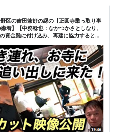
）阿倍野区の吉田兼好の縁の【正圓寺乗っ取り事
の癒着】【中務稔也：なかつかさとしなり、
】正圓寺の資金難に付け込み、再建に協力すると言
寺の不動産を全て名義変更し、第三者に売り
件になっており民事不介入なのに警察は中務
のご住職に「和解できないか？できなかった
職を逮捕した。中務の弁護士はヤメ検（元大
脈があると思われ