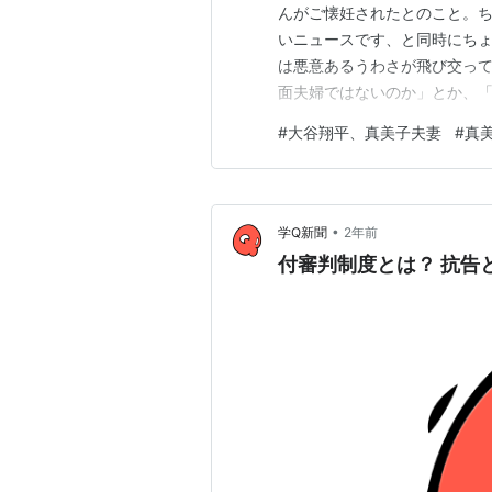
んがご懐妊されたとのこと。
いニュースです、と同時にち
は悪意あるうわさが飛び交って
面夫婦ではないのか」とか、
など飼わない」とか。 常識的
#
大谷翔平、真美子夫妻
#
真
クセスを増やすために、意図
情報に飛びついて、大谷を貶め
•
学Q新聞
2年前
付審判制度とは？ 抗告