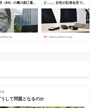
郎（64）の裏の顔 | 週
ど……」女性が記者会見で語
春
る 大阪地検元トップ初公判
（小川たまか） - エキスパー
ト - Yahoo!ニュース
unshun.jp
news.yahoo.co.jp
年前
どうして問題となるのか