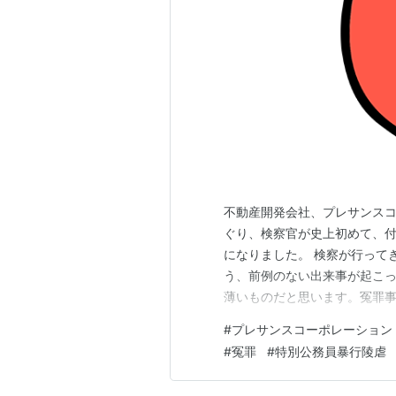
不動産開発会社、プレサンス
ぐり、検察官が史上初めて、
になりました。 検察が行って
う、前例のない出来事が起こ
薄いものだと思います。冤罪
大きな変化がなかった日本の司
#
プレサンスコーポレーション
間も檻の中に 発端となったの
#
冤罪
#
特別公務員暴行陵虐
た事件です。検察がその証拠と