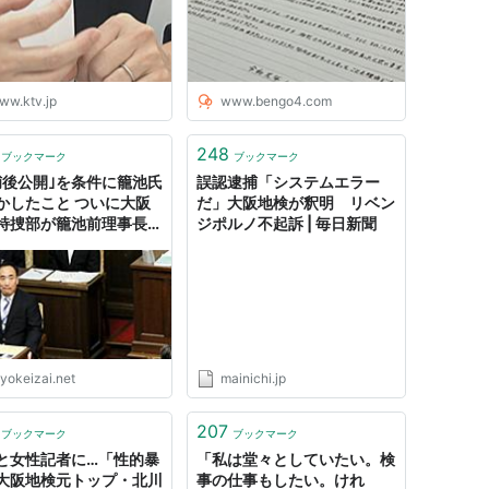
ース
ww.ktv.jp
www.bengo4.com
248
ブックマーク
ブックマーク
捕後公開｣を条件に籠池氏
誤認逮捕「システムエラー
かしたこと ついに大阪
だ」大阪地検が釈明 リベン
特捜部が籠池前理事長を
ジポルノ不起訴 | 毎日新聞
yokeizai.net
mainichi.jp
207
ブックマーク
ブックマーク
と女性記者に…「性的暴
「私は堂々としていたい。検
大阪地検元トップ・北川
事の仕事もしたい。けれ