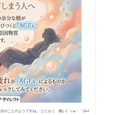
のことのようですね。 とにかく、眠い(´ぅω・｀)ﾈﾑｲ