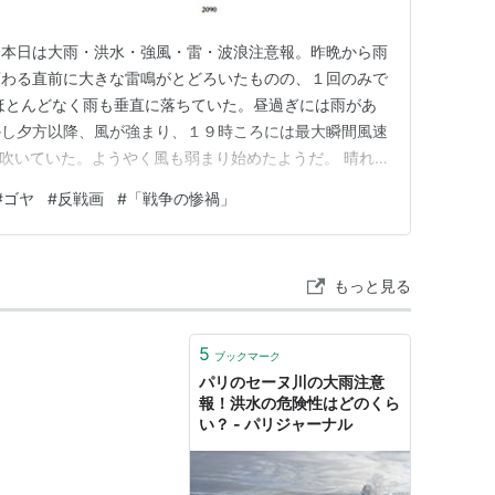
。本日は大雨・洪水・強風・雷・波浪注意報。昨晩から雨
変わる直前に大きな雷鳴がとどろいたものの、１回のみで
ほとんどなく雨も垂直に落ちていた。昼過ぎには雨があ
かし夕方以降、風が強まり、１９時ころには最大瞬間風速
吹いていた。ようやく風も弱まり始めたようだ。 晴れ
１４時過ぎに気温が急上昇するなか出かけた。最高気温は
#
ゴヤ
#
反戦画
#
「戦争の惨禍」
はメッシュのベストで十分暖かく感じた。横浜駅までの
バスに乗車。横浜駅近くのい…
もっと見る
5
ブックマーク
パリのセーヌ川の大雨注意
報！洪水の危険性はどのくら
い？ - パリジャーナル