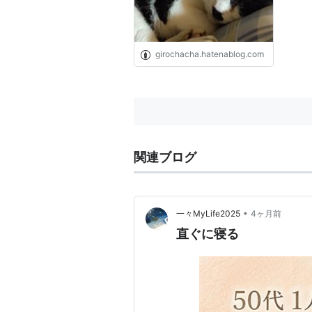
girochacha.hatenablog.com
関連ブログ
•
一々MyLife2025
4ヶ月前
直ぐに寝る