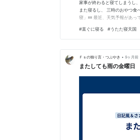
家事が終わると寝てしまうし、
また寝るし、 三時のおやつ食
寝」💤 最近、天気予報があっ
#
直ぐに寝る
#
うたた寝天国
•
Ｆｓの独り言・つぶやき
9ヶ月前
またしても雨の金曜日