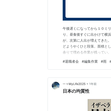
午後遅くになってから１０ミ
り、昼食後すぐに出かけて横浜
が、次第に人出が増えてきた。
どようやくひと段落。面積と
余りで埋める作業が残ってい。
もに強くなり、時間雨量２０
#
退職者会
#
編集作業
#
雨
強まりながら続くらしい。 こ
地内のボランティア活動は注
•
一々MyLife2025
1年前
日本の均質性