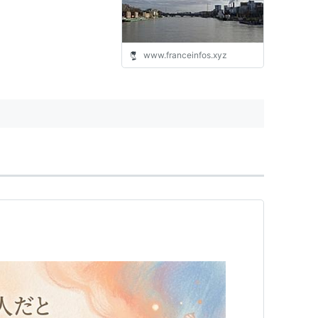
www.franceinfos.xyz