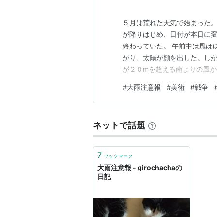
５月は荒れた天気で始まった
が降りはじめ、日付が本日に
終わっていた。 午前中は風は
がり、太陽が顔を出した。し
が２０mを超える南よりの風が
ると外に出たくなるもので、
#
大雨注意報
#
美術
#
戦争
２１.０℃。ポロシャツの上に
半分ほどの距離を歩いてから、
ネットで話題
7
ブックマーク
大雨注意報 - girochachaの
日記