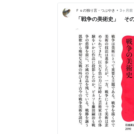
•
Ｆｓの独り言・つぶやき
3ヶ月前
「戦争の美術史」 そ