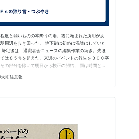
リ程度と弱いものの本降りの雨。親に頼まれた所用があ
駅周辺を歩き回った。 地下街は初めは混雑はしていた
 帰宅後は、退職者会ニュースの編集作業の続き。先ほ
しては８５％を超えた。来週のイベントの報告を３００字
その部分を除いて明日から校正の開始。 雨は時間とと
ミリの雨の区域が近づいてきている。明け方までこの雨が
#
大雨注意報
の雨では、たとえ雨が上がったとしても明日土曜日の団
視である。夕刻から管理組合の諮…