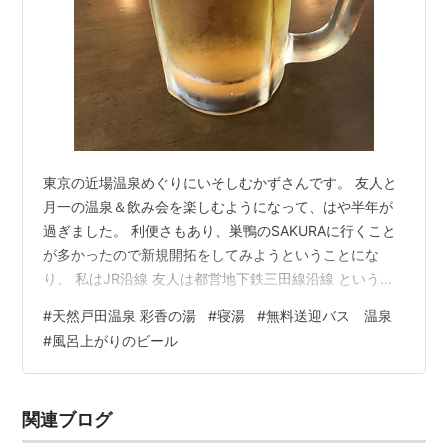
東京の近場温泉めぐりにいそしむかずさんです。 友人と
月一の温泉＆飲み会を楽しむようになって、はや半年が
過ぎました。 利便さもあり、巣鴨のSAKURAに行くこと
が多かったので新規開拓をしてみようということにな
り、 私はJR沿線 友人は都営地下鉄三田線沿線 というこ
とで、探してみたらありました。 埼玉にある天然戸田温
#
天然戸田温泉 彩香の湯
#
寝湯
#
無料送迎バス 温泉
泉彩香の湯 saikanoyu.com ということで、日本温泉協会
#
風呂上がりのビール
認定オール5つ星獲得した源泉掛け流しの良質な天然温泉
を堪能してみました！！ 今回はそのご報告をしたいと思
います。 二ヶ所の駅から無料送迎バス 実は5つ星の源泉
関連ブログ
掛け流し天然温泉 寝湯ってどうしてこんなに気持ちがい
いの？ …