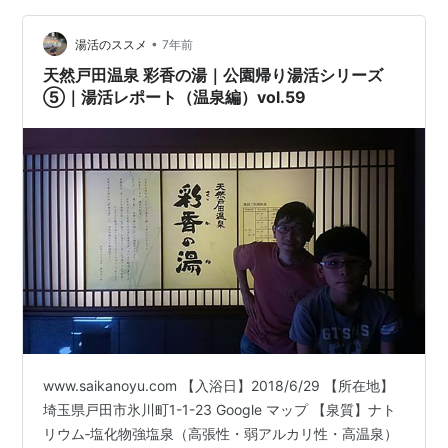
•
湯活のススメ
7年前
天然戸田温泉 彩香の湯｜公園帰り湯活シリーズ
⑤｜湯活レポート（温泉編）vol.59
www.saikanoyu.com 【入浴日】2018/6/29 【所在地】
埼玉県戸田市氷川町1-1-23 Google マップ 【泉質】ナト
リウム‐塩化物強塩泉（高張性・弱アルカリ性・高温泉）