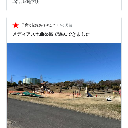
#
名古屋地下鉄
コンピュータゲームもあるよ 貴重な資料の展示や鉄道グ
ッズの販売も レトロでんしゃ館 へのアクセス 初めての
レトロでんしゃ館へ行ってみた 電車好きな6歳息子のた
めに行ってみたいなと…
•
子育て記録あれやこれ
5ヶ月前
メディアス七曲公園で遊んできました