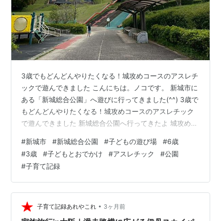
3歳でもどんどんやりたくなる！城攻めコースのアスレチ
ックで遊んできました こんにちは。ノコです。 新城市に
ある「新城総合公園」へ遊びに行ってきました(^^) 3歳で
もどんどんやりたくなる！城攻めコースのアスレチック
で遊んできました 新城総合公園へ行ってきたよ 城攻めコ
ースのアスレチックに挑戦してきたよ 新城総合公園 への
#
新城市
#
新城総合公園
#
子どもの遊び場
#
6歳
アクセス 新城総合公園へ行ってきたよ 新城総合公園は、
#
3歳
#
子どもとおでかけ
#
アスレチック
#
公園
新東名の「新城IC」からすぐのところにある超広大な県
#
子育て記録
営公園。野球場や陸上競技場などのスポーツ施設のほ
か、展望台や子ども向けのアスレチック、展望台などが
あります。この忍者や城攻めをテーマにしたアスレチッ
クが楽しいとインスタでよ…
•
子育て記録あれやこれ
3ヶ月前