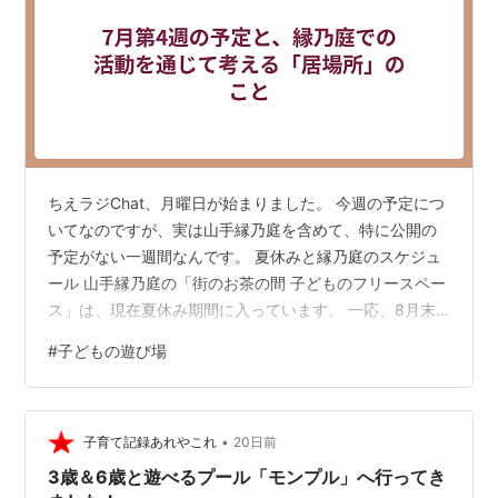
ちえラジChat、月曜日が始まりました。 今週の予定につ
いてなのですが、実は山手縁乃庭を含めて、特に公開の
予定がない一週間なんです。 夏休みと縁乃庭のスケジュ
ール 山手縁乃庭の「街のお茶の間 子どものフリースペー
ス」は、現在夏休み期間に入っています。 一応、8月末
まではお休みという形になる予定です。 公開されていな
#
子どもの遊び場
い予定でいろいろと忙しくはしているのですが、表立っ
た活動としては少し落ち着いた週になりそうですね。 ま
た何かあれば、別の形でお知らせするかもしれません。
•
縁乃庭での個人的な活動 お休み期間中ではありますが、
子育て記録あれやこれ
20日前
自分は時々縁乃庭に顔を出しているんじゃないかなと思
3歳＆6歳と遊べるプール「モンプル」へ行ってき
います。 というのも、ここで…