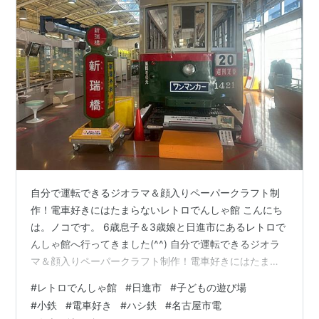
自分で運転できるジオラマ＆顔入りペーパークラフト制
作！電車好きにはたまらないレトロでんしゃ館 こんにち
は。ノコです。 6歳息子＆3歳娘と日進市にあるレトロで
んしゃ館へ行ってきました(^^) 自分で運転できるジオラ
マ＆顔入りペーパークラフト制作！電車好きにはたまら
ないレトロでんしゃ館 初めてのレトロでんしゃ館へ行っ
#
レトロでんしゃ館
#
日進市
#
子どもの遊び場
てみた 貴重な市電の車両展示 自分で動かせる！鉄道模型
#
小鉄
#
電車好き
#
ハシ鉄
#
名古屋市電
ジオラマにドはまり 列車の運転シミュレータもできる！