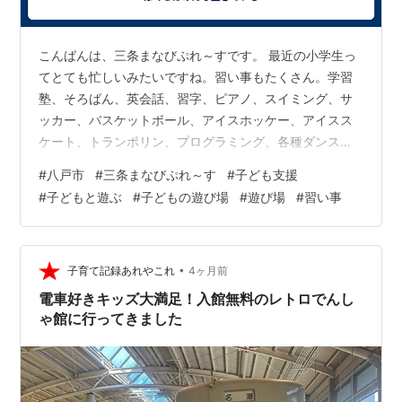
こんばんは、三条まなびぷれ～すです。 最近の小学生っ
てとても忙しいみたいですね。習い事もたくさん。学習
塾、そろばん、英会話、習字、ピアノ、スイミング、サ
ッカー、バスケットボール、アイスホッケー、アイスス
ケート、トランポリン、プログラミング、各種ダンス、
ボルダリング、卓球、バイオリン、ゴルフ？ 私が子ども
#
八戸市
#
三条まなびぷれ～す
#
子ども支援
だったころよりも習い事の種類も多いですね。 私は小学
#
子どもと遊ぶ
#
子どもの遊び場
#
遊び場
#
習い事
３年生の終わりごろから少年少女スポーツクラブに所属
し、バレーボールをしていました。週に３回。土曜日の
午後もあったような気がします。 私はその他にはピアノ
を習いに行っていました。ご近所に茶道の先生がいらっ
•
子育て記録あれやこれ
4ヶ月前
しゃって、茶道も習いました。習字とそろばん…
電車好きキッズ大満足！入館無料のレトロでんし
ゃ館に行ってきました