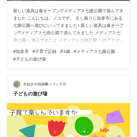
新しい遊具は春オープン⁉メディアス七曲公園で遊んでき
ました こんにちは。ノコです。 久し振りに知多市にある
七曲公園へ遊びにいってきました♪ 新しい遊具は春オープ
ン⁉メディアス七曲公園で遊んできました メディアス七
曲公園へ 遊んできたよ メディアス七曲公園 へのアクセ
ス メディアス七曲公園へ 息子を連れて遊びに行った時は
#
知多市
#
子育て記録
#
3歳
#
メディアス七曲公園
七曲公園だったのですが、去年名称が「メディアス七曲
#
子どもの遊び場
公園」に変わったらしい。 メディアス七曲公園の遊びレ
ポはこちら↓ たまにこの七曲公園の道を通っていたので
名称変更は看板で知ってて、新しい遊具が出来てきてい
るのにも気づいていました。完成しているように見えて
•
きぬさや自由帳
6ヶ月前
いたので3歳娘を連れて行っ…
子どもの遊び場