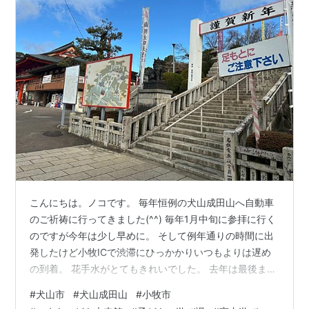
こんにちは。ノコです。 毎年恒例の犬山成田山へ自動車
のご祈祷に行ってきました(^^) 毎年1月中旬に参拝に行く
のですが今年は少し早めに。 そして例年通りの時間に出
発したけど小牧ICで渋滞にひっかかりいつもよりは遅め
の到着。 花手水がとてもきれいでした。 去年は最後まで
登りきれずじいじに抱っこをせがんだ娘ですが、今年は
#
犬山市
#
犬山成田山
#
小牧市
最後まで自分の足であがることができました。成長～！