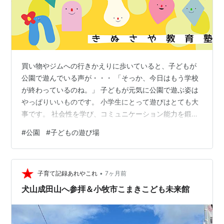
買い物やジムへの行きかえりに歩いていると、子どもが
公園で遊んでいる声が・・・ 「そっか、今日はもう学校
が終わっているのね。」 子どもが元気に公園で遊ぶ姿は
やっぱりいいものです。 小学生にとって遊びはとても大
事です。 社会性を学び、コミュニケーション能力を鍛え
る。 また、体を使って遊ぶことによって身体能力も鍛え
#
公園
#
子どもの遊び場
られます。 日が暮れるまで友だちと思い切り遊べるのは
幸せでしょう。 そんな公園が家の近くにあるでしょう
か？ 校区によっては、「公園はあるけれど、子どもは習
•
い事に忙しくて誰も遊んでいない！」なんてところもあ
子育て記録あれやこれ
7ヶ月前
るようです。 それはそれでちょっと悲しい・・・。 ま
犬山成田山へ参拝＆小牧市こまきこども未来館
た、公園によってはボール遊び禁止な…