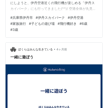
にしようと、伊丹空港近くの飛行機が楽しめる「伊丹ス
カイパーク」にも行ってきました(^^)/ 空港全体が丸見
え！離発着を見ながら遊具で遊べる伊丹スカイパークへ
#
兵庫県伊丹市
#
伊丹スカイパーク
#
伊丹空港
行ってきました 伊丹スカイパークへ行ってきたよ 空港が
#
家族旅行
#
子どもの遊び場
#
飛行機好き
#
6歳
丸見え！滑走路を走る迫力の飛行機を見てきたよ 展望遊
#
3歳
具のある「冒険の丘」へ行ってきたよ 伊丹スカイパーク
へのアクセス 伊丹スカイパークへ行ってきたよ 朝から千
里川の土手、豊中つばさ公園と行き、最後にもうひと
つ。伊丹空港には隣接する形…
•
ぼくらはみんな生きている
4ヶ月前
一緒に遊ぼう