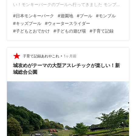
い！モンキーパークのプールへ行ってきました モンプル
へ行ってきたよ！ モンプルで遊んできました！ 日本モン
#
日本モンキーパーク
#
遊園地
#
プール
#
モンプル
キーパーク（モンプル）へのアクセス モンプルへ行って
#
キッズプール
#
ウォータースライダー
きたよ！ ここ数年、我が家の恒例となっている7月上旬
#
子どもとおでかけ
#
子どもの遊び場
#
子育て記録
のモンプル！今年ももちろん行ってきました(^^)/ ▼モン
プルデビュー！エンゼルシートの体験レポはこちら 去
年、有料予約席無しでも無事に席取りができたので、今
年も同様に朝一で並…
•
子育て記録あれやこれ
1ヶ月前
城攻めがテーマの大型アスレチックが楽しい！新
城総合公園