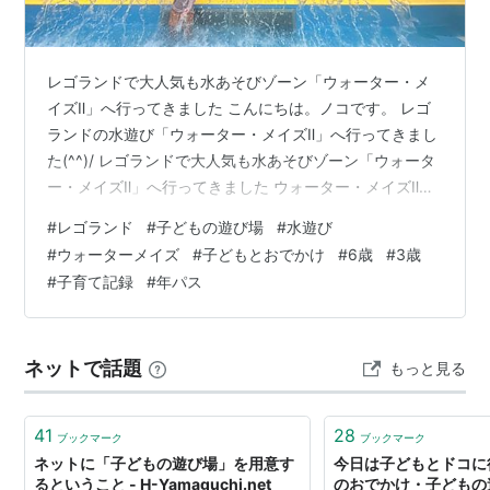
レゴランドで大人気も水あそびゾーン「ウォーター・メ
イズⅡ」へ行ってきました こんにちは。ノコです。 レゴ
ランドの水遊び「ウォーター・メイズⅡ」へ行ってきまし
た(^^)/ レゴランドで大人気も水あそびゾーン「ウォータ
ー・メイズⅡ」へ行ってきました ウォーター・メイズⅡへ
行ってきたよ ウォーターメイズⅡで遊んできたよ レゴラ
#
レゴランド
#
子どもの遊び場
#
水遊び
ンド・ジャパン・リゾート へのアクセス ウォーター・メ
#
ウォーターメイズ
#
子どもとおでかけ
#
6歳
#
3歳
イズⅡへ行ってきたよ レゴランド夏の水遊び「びしょ濡れ
#
子育て記録
#
年パス
の夏2026」の中で一番大きな水遊び場「ウォーター・メ
イズⅡ」へ行ってきました。 ウォーターメイズはイベント
エリアに特設で作られたウォーターパーク。ふわふわ遊
ネットで話題
もっと見る
具と水遊びが…
41
28
ブックマーク
ブックマーク
ネットに「子どもの遊び場」を用意す
今日は子どもとドコに行
るということ - H-Yamaguchi.net
のおでかけ・子どもの