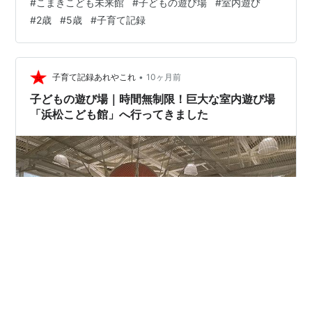
#
こまきこども未来館
#
子どもの遊び場
#
室内遊び
参拝後はカフェでモーニングをして、小牧市にある「こ
#
2歳
#
5歳
#
子育て記録
まきこども未来館」へ。 しばしの遊びタイム。 小牧市に
あるこまきこども未来館の体験レポはこちら↓ 相変わら
ずここはすごいですね。 近くにあったらどれだけ助かる
か。 去年もドはまりだ…
•
子育て記録あれやこれ
10ヶ月前
子どもの遊び場｜時間無制限！巨大な室内遊び場
「浜松こども館」へ行ってきました