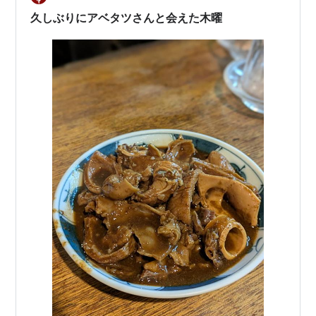
のあと、うめ1つで大満足。…
久しぶりにアベタツさんと会えた木曜