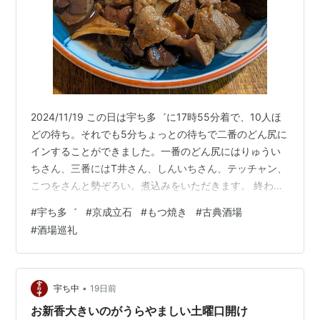
2024/11/19 この日は宇ち多゛に17時55分着で、10人ほ
どの待ち。それでも5分ちょっとの待ちで二番のどん尻に
インすることができました。一番のどん尻にはりゅうい
ちさん、三番にはT井さん、しんいちさん、テッチャン、
こつをさんと勢ぞろい。煮込みをいただきます。 終わり
がけの選べない煮込み、美味しいですねえ。ぺろりと平
#
宇ち多゛
#
京成立石
#
もつ焼き
#
古典酒場
らげて、生姜ない大根お酢だけをいただきます。 お酢が
#
酒場巡礼
疲れを癒してくれます。大根を平らげてレバ薄塩が焼け
てきました。 レバ薄塩の到着と同時に、お隣にlawyer_H
さんがいらっしゃいました。土曜の口開けの話で盛り上
がります。シロみそもいただきましょう。 4皿重ねて、
•
宇ち中
19日前
美味しくいただ…
お新香大きいのがうらやましい土曜口開け