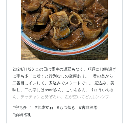
2024/11/26 この日は電車の遅延もなく、順調に18時過ぎ
に宇ち多゛に着くと行列なしの空席あり。一番の奥から
二番目にインして、煮込みでスタートです。 煮込み、美
味し。二の字にはasariさん、こつをさん、りゅういちさ
ん、テッチャンと勢ぞろい。左が空いてどん尻へシフト
して、大根お酢だけをいただきます。 いっとき、鍋前が
#
宇ち多゛
#
京成立石
#
もつ焼き
#
古典酒場
おひとりだけというガラガラ状態。珍しいですねえ。ア
#
酒場巡礼
ブラ多いとこ薄塩よく焼きが焼けてきました。 いい感じ
のよく焼きで、めちゃウマのアブラ多いとこ。あとから