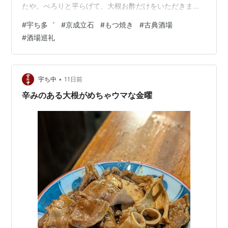
たや。ぺろりと平らげて、大根お酢だけをいただきま
す。 この日の大根も、やっぱり辛みがあって美味しいで
#
宇ち多゛
#
京成立石
#
もつ焼き
#
古典酒場
すねえ。ナンコツ薄塩が焼けてきました。 ナンコツ薄
#
酒場巡礼
塩、美味し。小瓶が空いて、うめ割りをいただきます。
ナンコツを平らげて、カシラたれが焼けてきました。 肉
肉しいカシラたれ、美味し。うめ割りも進んで半分おか
わりします。 ホネからナンコツ、カシラと土曜口開けを
•
宇ち中
11日前
堪能してごちそうさま。この日…
辛みのある大根がめちゃウマな金曜