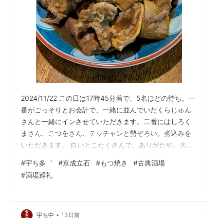
2024/11/22 この日は17時45分着で、5名ほどの待ち。一
番がごっそりとお会計で、一緒に並んでいたくらじゅん
さんと一緒にインさせていただきます。二番にはしろく
まさん、こつをさん、テッチャンと勢ぞろい。煮込みを
いただきます。 白いとこたくさんで、ありがたや。大根
お酢だけをいただきます。 生姜を煮込みにオン、大根は
#
宇ち多゛
#
京成立石
#
もつ焼き
#
古典酒場
辛みがあってめちゃウマです。アブラ多いところ薄塩よ
#
酒場巡礼
く焼きが焼けてきました。 じゅわーっと、堪りません。
すかさずうめ割りをいただきます。 くらじゅんさんと、
明日の土曜口開け狙いについて盛り上がりつつ、アブラ
薄塩とうめ割りを堪能してごちそうさま。この日は小瓶
•
宇ち中
13日前