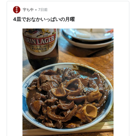
いらっしゃったマチコさんによると、下りの電車は遅延
していたそうです。小瓶が空いて、うめ割りをいただき
•
宇ち中
7日前
ます。 マチコさんとしっ…
4皿でおなかいっぱいの月曜