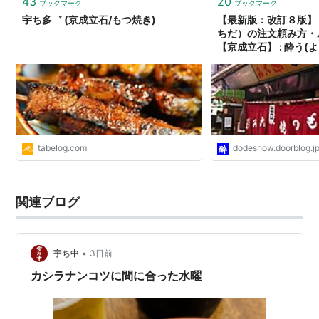
43
20
ブックマーク
ブックマーク
宇ち多゛ (京成立石/もつ焼き)
【最新版：改訂８版】
ちだ）の注文頼み方・
【京成立石】 : 酔う(
どうでしょう？
tabelog.com
dodeshow.doorblog.j
関連ブログ
•
宇ち中
3日前
カシラナンコツに間に合った水曜