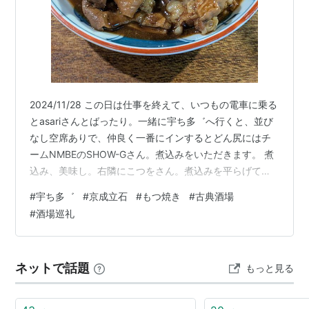
2024/11/28 この日は仕事を終えて、いつもの電車に乗る
とasariさんとばったり。一緒に宇ち多゛へ行くと、並び
なし空席ありで、仲良く一番にインするとどん尻にはチ
ームNMBEのSHOW-Gさん。煮込みをいただきます。 煮
込み、美味し。右隣にこつをさん。煮込みを平らげて、
大根お酢だけをいただきますが撮り忘れ。レバ薄塩が焼
#
宇ち多゛
#
京成立石
#
もつ焼き
#
古典酒場
けてきました。 そして、小瓶が空いてうめ割りをいただ
#
酒場巡礼
きます。 なんだか空席が目立つ店内、まったりとした空
気が流れていきます。そして、レバたれを平らげると訪
れた満腹感で、ごちそうさまをすることに。この日は小
ネットで話題
もっと見る
瓶のあと、うめ1つで大満足。asariさんと一緒にお会計だ
ったのでした…