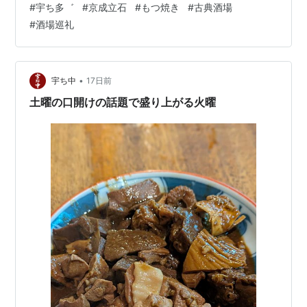
#
宇ち多゛
#
京成立石
#
もつ焼き
#
古典酒場
いです。ぺろりと平らげて、お新香お酢だけをいただき
#
酒場巡礼
ます。 カシラ薄塩も焼けてきました。 この日のカシラ、
めちゃくちゃ肉肉しくて美味しいですねえ。小瓶が空い
て、うめ割りをいただきます。 ナンコツたれが焼けてき
ました。 これがまさにうめどろぼう、うめが進んで半分
•
宇ち中
17日前
おかわりです。 ニッ…
土曜の口開けの話題で盛り上がる火曜