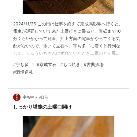
2024/11/25 この日は仕事を終えて京成高砂駅へ行くと、
電車が遅延していて来た上野行きに乗ると、青砥まで10
分くらいかかって到着。押上方面の電車がやってくる気
配がないので、歩いて立石へ。宇ち多゛に着くと行列な
しで、りゅういちさんにずれていただき二番のどん尻に
インさせていただきました。恐れ入ります。小瓶をもら
#
宇ち多゛
#
京成立石
#
もつ焼き
#
古典酒場
って、煮込みでスタートです。 終わりがけの煮詰まった
#
酒場巡礼
感じの煮込み、アツアツで美味しいですねえ。平らげ
て、生姜ない大根お酢だけをいただきます。 後から
lawyer_H本さん、桜台二郎のI田さん。レバ薄塩が焼けて
きました。 アツアツの焼きたてレバ薄塩をハフハフとい
•
宇ち中
9日前
ただきます。美味しいですね…
しっかり堪能の土曜口開け