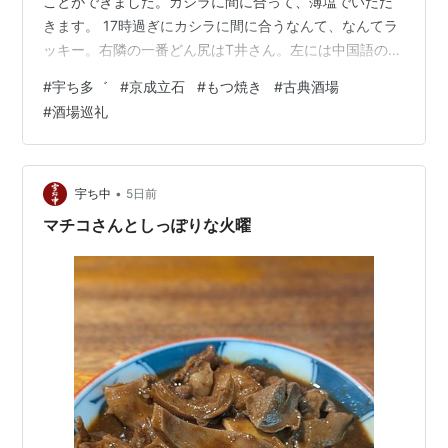
ことができました。カシラに間に合って、薄塩でいただ
きます。 17時過ぎにカシラに間に合うなんて、なんてラ
ッキー。右隣の一番どん尻はT井さん。左には中国語のカ
ップルさんが、たくさんお皿を広げています。ナンコツ
#
宇ち多゛
#
京成立石
#
もつ焼き
#
古典酒場
にも間に合って、素焼きお酢でいただきます。 ナンコツ
#
酒場巡礼
にも間に合うなんて、これまたラッキー。幸せを噛みし
めます。小瓶が空いて、うめ割りをいただきます。 ナン
コツを平らげて、生姜ない大根お酢だけをいただきまし
ょう。 ラストにシロ薄塩をいただきます。 美味しいです
•
宇ち中
5日前
ねえ。うめが足り…
マチコさんとしっぽりな火曜