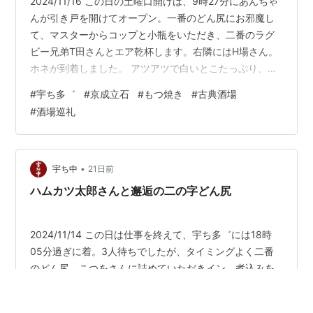
2024/11/16 この日の土曜口開けは、9時27分にあんちゃ
んが引き戸を開けてオープン。一番のどん尻にお邪魔し
て、マスターからコップと小瓶をいただき、二番のラグ
ビー兄弟T田さんとエア乾杯します。右隣にはH場さん。
ホネが到着しました。 アツアツで白いとこたっぷり、美
味しいですねえ。ホネを平らげ、お新香お酢だけをいた
#
宇ち多゛
#
京成立石
#
もつ焼き
#
古典酒場
だきます。 二番のヒデちゃん、マチコさんがビートルさ
#
酒場巡礼
んとお新香大きいのをシェアされてます。なるほどその
手があったか、なかなか大きいのをひとりで頼むのは勇
気がいるんですよね。カシラ薄塩が焼けてきました。 ま
さに幸せがじゅわーっと詰まっているカシラ薄塩。美味
•
宇ち中
21日前
しいです。小瓶が空いて、うめ…
ハムカツ太郎さんと邂逅の二の字どん尻