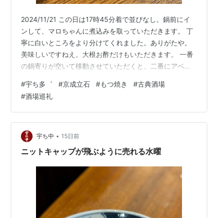
2024/11/21 この日は17時45分着で並びなし。鍋前にイ
ンして、マロちゃんに煮込みを取っていただきます。 丁
寧に白いところをより分けてくれました。ありがたや。
美味しいですねえ。大根お酢だけもいただきます。 一番
の鍋寄りが空いて移動させていただくと、二番にアベタ
ツさん。お元気そうで何よりでした。小瓶が空いて、う
#
宇ち多゛
#
京成立石
#
もつ焼き
#
古典酒場
め割りをいただきます。 レバ薄塩が焼けてきました。 レ
#
酒場巡礼
バ薄塩を堪能して、うめ割りを呑み干しごちそうさま。
アベタツさんに、また土曜日に会いましょうとお伝えし
てお店を後にしたんでした。 （つづく）
•
宇ち中
15日前
ニットキャップが飛ぶように売れる水曜