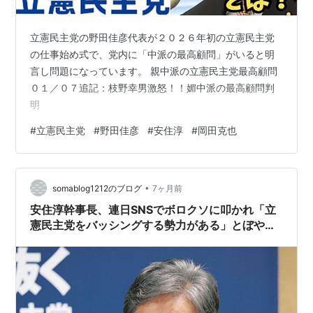
立憲民主党の野田佳彦代表が２０２６年初の立憲民主党
の仕事始め式で、党内に「中派の最高顧問」がいると明
言し問題になっています。 親中派の立憲民主党最高顧問
０１／０７追記：枝野幸男激怒！！媚中派の最高顧問判
明
#
立憲民主党
#
野田佳彦
#
安住淳
#
岡田克也
•
somablog1212のブログ
7ヶ月前
安住淳幹事長、連日SNSでボロクソに叩かれ「立
憲民主党をバッシングする勢力がある」とぼや
き…いや立民のレベルが低いから叩かれてるんで
すが…