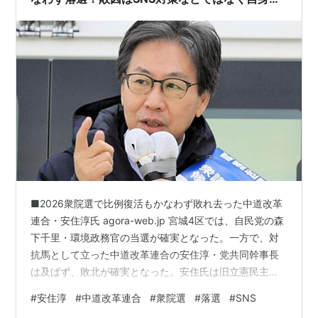
傲慢さが招いた当然の帰結！！
■2026衆院選で比例復活もかなわず敗れ去った中道改革
連合・安住淳氏 agora-web.jp 宮城4区では、自民党の森
下千里・環境政務官の当選が確実となった。一方で、対
抗馬として立った中道改革連合の安住淳・党共同幹事長
は及ばず、敗北が確実となった。安住氏は旧立憲民主党
の重鎮として知名度が高く、党幹部として選挙戦の顔の
#
安住淳
#
中道改革連合
#
衆院選
#
落選
#
SNS
一人だっただけに、同党にとって打撃の大きい結果とな