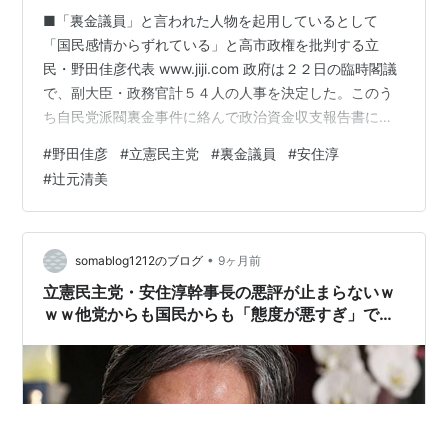
■「裏金議員」と言われた人物を起用しているとして
「国民感情からずれている」と高市政権を批判する立
民・野田佳彦代表 www.jiji.com 政府は２２日の臨時閣議
で、副大臣・政務官計５４人の人事を決定した。このう
ち自民党派閥裏金事件に絡んで政治資金収支報告書に不
記載があった関係議員は７人だった。高市早苗首相は裏
#
野田佳彦
#
立憲民主党
#
裏金議員
#
安住淳
金関係議員の入閣は見送ったものの、党役員人事と閣僚
#
辻元清美
以外の政府人事では起用に踏み切った。裏金事件への世
論の反発は根強く、首相の人選に批判が出る可能性もあ
る。 引用元： https://www.jiji.com/jc/article?
k=2025102200976&g=pol 首相は自民党総…
•
somablog1212のブログ
9ヶ月前
立憲民主党・安住淳幹事長の悪評が止まらないｗ
ｗｗ他党からも国民からも「態度が悪すぎ」で炎
上中