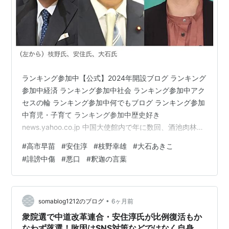
ランキング参加中【公式】2024年開設ブログ ランキング
参加中経済 ランキング参加中社会 ランキング参加中アク
セスの輪 ランキング参加中何でもブログ ランキング参加
中育児・子育て ランキング参加中歴史好き
news.yahoo.co.jp 中国大使館内で年に数回、酒池肉林ハ
ニトラパーティーに沼ってるオールドメディアの報道関
#
高市早苗
#
安住淳
#
枝野幸雄
#
大石あきこ
係者にとっては、この落選イヤミ三人衆は重用したい人
#
誹謗中傷
#
悪口
#
釈迦の言葉
物でしょう。 こっちとしたら、これ以上のコメントも無
いわ。🤣😂🤣😂🤣😂 ただ、一つ言いたいのは、この落選
トリオに限らず大敗北した左翼系野党候補の発言は、す
べて高市早苗総理へのイヤミと悪口と誹謗中傷の連続で
•
somablog1212のブログ
6ヶ月前
した。 一言として真っ…
衆院選で中道改革連合・安住淳氏が比例復活もか
なわず落選！敗因はSNS対策などではなく自身の