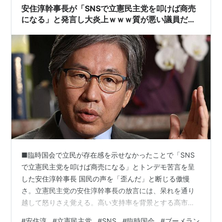
「比較第１党」となり、政権奪取を目指す考えを強調し
安住淳幹事長が「SNSで立憲民主党を叩けば商売
た。 引用元： https…
になる」と発言し大炎上ｗｗｗ質が悪い議員だら
けだから叩かれるんですよ
■臨時国会で立民が存在感を示せなかったことで「SNS
で立憲民主党を叩けば商売になる」とトンデモ苦言を呈
した安住淳幹事長 国民の声を「歪んだ」と断じる傲慢
さ。立憲民主党の安住淳幹事長の放言には、呆れを通り
越して怒りさえ覚える。高い支持率を背景とする高市政
権に対し、まともな政策論争もできぬまま、自分たちが
#
安住淳
#
立憲民主党
#
SNS
#
臨時国会
#
ブーメラン