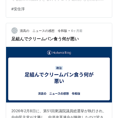
https://t.co/1Of7qdY8Wv— モト (@29silicon) February
#
安住淳
6, 2026 高価なもの食べてますよ、コイツ何言ってんだ
ろうpic.twitter.com/52z9EIFBow— シリウス
(@serius11112) February 6, 2026 俺いっぺん、料亭に呼
•
ばれたことあるの、赤若の料亭にっ。…
清高の ニュースの感想 令和版
6ヶ月前
足組んでクリームパン食う何が悪い
2026年2月8日に、第51回衆議院議員総選挙が執行され、
自由民主党が大勝し、中道改革連合が惨敗したのは皆さ