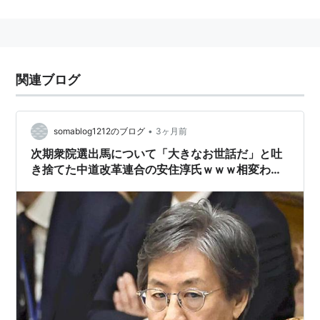
A型、妻、長女、長男との4人家族
「阪神タイガースを応援する議員の会」発起人の一人。
言動
関連ブログ
東北大震災後のガソリン不足対策案として「学校のプー
ルにガソリンを貯蔵できないか」と言った。
•
somablog1212のブログ
3ヶ月前
次期衆院選出馬について「大きなお世話だ」と吐
き捨てた中道改革連合の安住淳氏ｗｗｗ相変わら
ず性悪クズっぷりは天下一品