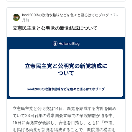
った。 また宮城3区でも、自民党の西村明宏・元環境相
の当選が確実となった。西村氏はこれまでの実績や地元
•
kool2003の政治や趣味などを色々と語るはてなブログ
7ヶ
基盤を背景に優位を保ち、終盤まで大きな崩れは見られ
月前
なかった。これに対し、中道改革連合の柳沢剛・元立憲
立憲民主党と公明党の新党結成について
民主党県副代表は支持を広げき…
立憲民主党と公明党は14日、新党を結成する方針を固め
ていて23日召集の通常国会冒頭での衆院解散が迫る中、
15日に両党首が会談し、合意を目指し、ともに「中道」
を掲げる両党が新党を結成することで、衆院選の構図を