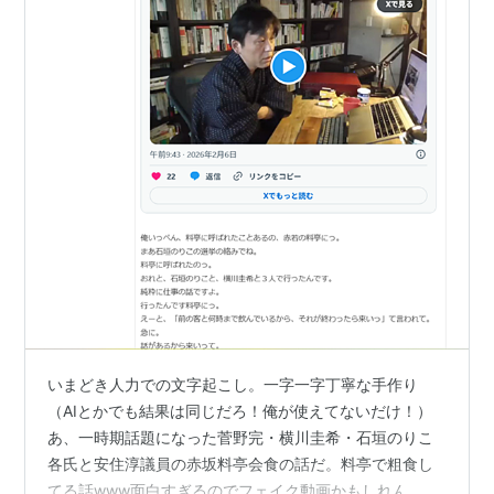
いまどき人力での文字起こし。一字一字丁寧な手作り
（AIとかでも結果は同じだろ！俺が使えてないだけ！）
あ、一時期話題になった菅野完・横川圭希・石垣のりこ
各氏と安住淳議員の赤坂料亭会食の話だ。料亭で粗食し
てる話www面白すぎるのでフェイク動画かもしれん…