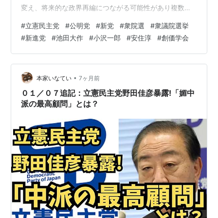
変え、将来的な政界再編につながる可能性があり複数の
両党関係者が明らかにしていて両党は早期の解散・総選
#
立憲民主党
#
公明党
#
新党
#
衆院選
#
衆議院選挙
挙に危機感を募らせており、新党結成で与党に対抗し、
#
新進党
#
池田大作
#
小沢一郎
#
安住淳
#
創価学会
巻き返しを図り立憲と公明両党の参院議員は残したまま
衆院議員のみで新党を立ち上げる方向で公明はこの日、
次の衆院選で小選挙区から撤退する方針を固めていて複
数の公明関係者が明らかにしていて早期解散で選挙の準
•
本家いなてい
7ヶ月前
備が整わず、連立を解消した自民党の支援も見込…
０１／０７追記：立憲民主党野田佳彦暴露!「媚中
派の最高顧問」とは？