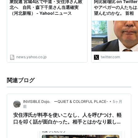
2009年、第45回衆議院議員総選挙当選、党選挙対策
衆院選 宮城4区で中道・安住淳さん敗
阿比留瑠比 on Twitt
北へ 自民・森下千里さん当選確実
やアベガーの人たちは
委員長
（河北新報） - Yahoo!ニュース
望んむのかな。 首相 
2010年、防衛副大臣（菅改造内閣）
兼経済産業相 菅直人
洋之 外相 福山哲朗 
2011年、民主党国会対策委員長
防衛相 安住淳 文部
財務大臣（野田内閣）
(民間) 法相 枝野幸男
https://t.co/sPbdTy
news.yahoo.co.jp
twitter.com
関連ブログ
•
INVISIBLE Dojo. ーQUIET & COLORFUL PLACE-
5ヶ月
前
安住淳氏が料亭を使いこなし、人を呼びつけ、軽
口を叩く話が面白かった。相手とはかなり親しい
様子