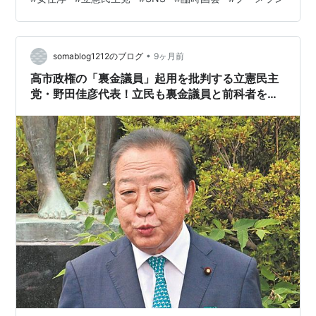
批判される現状を「SNSで立憲を叩いたら商売になる」
と被害妄想をぶちまける姿は醜悪。…
pic.twitter.com/kahzpT5Xyc — スルースカイ✈︎🇯🇵日本
•
人として (@ots3548) 2025年12月19日 news.tv-
somablog1212のブログ
9ヶ月前
asahi.co.jp ANNの世論調査では高い内閣支持…
高市政権の「裏金議員」起用を批判する立憲民主
党・野田佳彦代表！立民も裏金議員と前科者を要
職に抱えているくせに