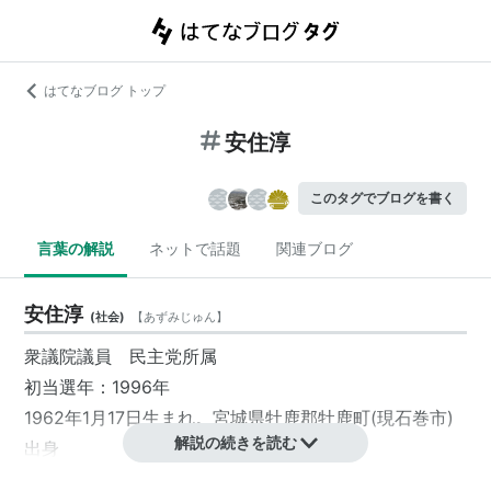
はてなブログ トップ
安住淳
このタグでブログを書く
言葉の解説
ネットで話題
関連ブログ
安住淳
(
社会
)
【
あずみじゅん
】
衆議院議員 民主党所属
初当選年：1996年
1962年1月17日生まれ。宮城県牡鹿郡牡鹿町(現石巻市)
解説の続きを読む
出身
父親は元牡鹿町長の安住重彦氏