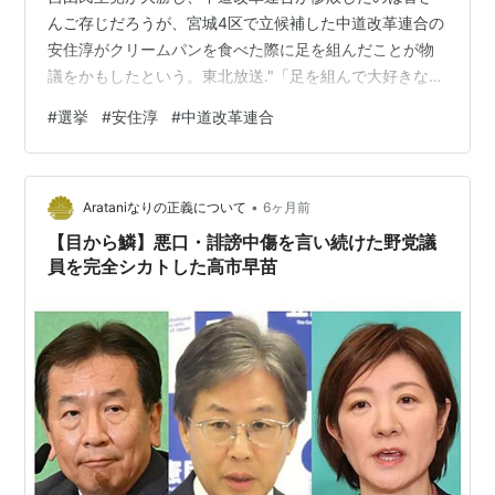
んご存じだろうが、宮城4区で立候補した中道改革連合の
安住淳がクリームパンを食べた際に足を組んだことが物
議をかもしたという。東北放送."「足を組んで大好きなク
リームパン食べたら炎上」宮城4区でSNS動画が残した教
#
選挙
#
安住淳
#
中道改革連合
訓【衆議院議員選挙より】".TBS NEWS DIG.2026-02-
12. newsdig.tbs.co.jp ,（参照2026-02-17）.をご一読。
なお、上記記事によると、「宮城4区で当選した自民党の
•
森下千里さんについても過去のYouTubeでの対談動画が
Arataniなりの正義について
6ヶ月前
拡散され、SNSで…
【目から鱗】悪口・誹謗中傷を言い続けた野党議
員を完全シカトした高市早苗