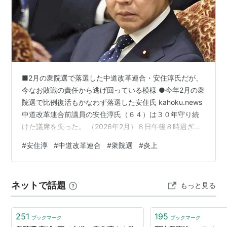
略歴
1985年、早稲田大学社会科学部卒業後、NHK入社
■2月の衆院選で落選した中道改革連合・安住淳氏だが、
秋田支局を経て東京報道局政治部記者（総理官
今なお敗戦の責任から逃げ回っている模様 ●今年2月の衆
邸、自民党、文部省、自治省政治改革などを担
院選で比例復活もかなわず落選した安住氏 kahoku.news
当）
中道改革連合前議員の安住淳氏（６４）は３０年守り続
1993年、NHKを退社し、第40回衆議院総選挙に無所
けた議席を失った。 （2026年2月）８日午後８時過ぎ、
属で出馬したが落選。
支持者らが集まった石巻市内のホテルに落選の知らせが
#
安住淳
#
中道改革連合
#
衆院選
#
炎上
新党さきがけに入党、宮城県本部長を務める
入ると、動揺が広がり、静まり返った。都内で全国の開
1996年、新党さきがけを離党し、民主党に入党
票状況を見守っていた安住氏はオンラインでスクリーン
第41回衆議院選挙に
宮城5区
に民主党公認で出馬し
越しにあいさつし、「不徳の致すところ。貴重な議席を
ネットで話題
もっと見る
初当選
失い心からおわび申し上げる」と頭を下げた。 （中略）
党共同幹事長として全国を遊説していたが、最終盤は予
2005年、第44回衆議院議員総選挙当選、党選挙対策
定を変更して選挙区内…
委員長
251
195
ブックマーク
ブックマーク