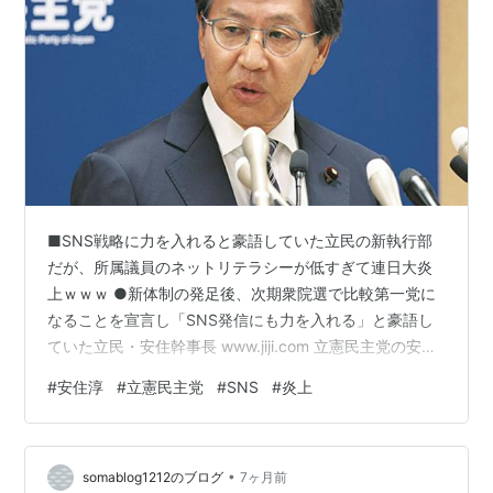
■SNS戦略に力を入れると豪語していた立民の新執行部
だが、所属議員のネットリテラシーが低すぎて連日大炎
上ｗｗｗ ●新体制の発足後、次期衆院選で比較第一党に
なることを宣言し「SNS発信にも力を入れる」と豪語し
ていた立民・安住幹事長 www.jiji.com 立憲民主党の安住
淳幹事長は（2025年9月）２５日、時事通信のインタビ
#
安住淳
#
立憲民主党
#
SNS
#
炎上
ューに応じ、自民党総裁選後に行われる首相指名選挙に
向け、他の野党に協力を呼び掛ける党方針について「ベ
ストは尽くすが、難しい」と述べ、政権交代は困難との
•
認識を示した。その上で、次期衆院選で自民に代わる
somablog1212のブログ
7ヶ月前