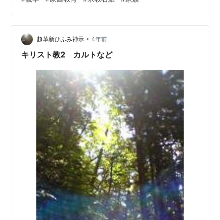
のときも、保守団体「日本会議」のみが焦点化された。
問題は、統一教会だけでも、日本会議だけでもない。
「家庭教育」をめぐる動きも同様で、統一教会が突如始
•
めたものではない。本格化したのは２００６年12月、第
超革新ひふみ神示
4年前
一次安倍晋三政権のもとで教育基本法が全面的に「改
キリスト教2 カルトなど
正」されて以降だ。 「改正」は、…