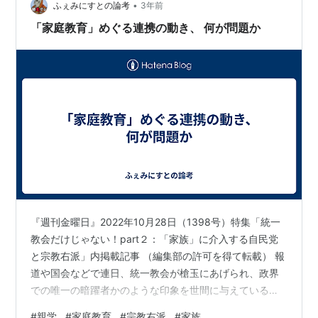
•
ふぇみにすとの論考
3年前
「家庭教育」めぐる連携の動き、 何が問題か
『週刊金曜日』2022年10月28日（1398号）特集「統一
教会だけじゃない！part２：「家族」に介入する自民党
と宗教右派」内掲載記事 （編集部の許可を得て転載） 報
道や国会などで連日、統一教会が槍玉にあげられ、政界
での唯一の暗躍者かのような印象を世間に与えている。
思い返せば、６年ほど前のいわゆる「日本会議ブーム」
#
親学
#
家庭教育
#
宗教右派
#
家族