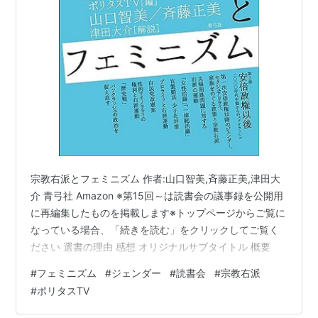
宗教右派とフェミニズム 作者:山口智美,斉藤正美,津田大
介 青弓社 Amazon ※第15回～は読書会の議事録を公開用
に再編集したものを掲載します※トップページからご覧に
なっている場合、「続きを読む」をクリックしてご覧く
ださい 選書の理由 感想 オリジナルサブタイトル 概要
#
フェミニズム
#
ジェンダー
#
読書会
#
宗教右派
#
ポリタスTV