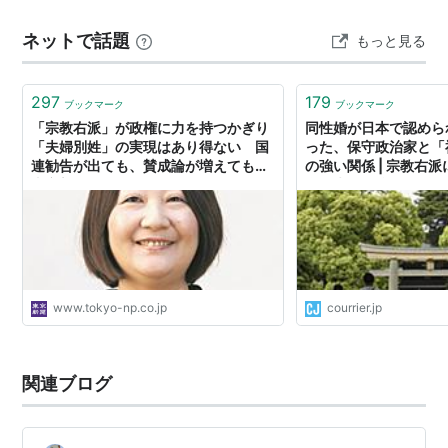
ネットで話題
もっと見る
297
179
ブックマーク
ブックマーク
「宗教右派」が政権に力を持つかぎり
同性婚が日本で認めら
「夫婦別姓」の実現はあり得ない 国
った、保守政治家と「
連勧告が出ても、賛成論が増えても：
の強い関係 | 宗教右
東京新聞デジタル
自民党との強い関係
www.tokyo-np.co.jp
courrier.jp
関連ブログ