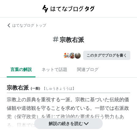
はてなブログ トップ
宗教右派
このタグでブログを書く
言葉の解説
ネットで話題
関連ブログ
宗教右派
(
一般
)
【
しゅうきょううは
】
宗教上の原典を重視する一派。宗教に基づいた伝統的価
値観や道徳観を守ることを求めている。一部では右派政
党（保守政党）を通じて政治的な要求を行う勢力もあ
解説の続きを読む
る。日本では幸福の科学が該当される。