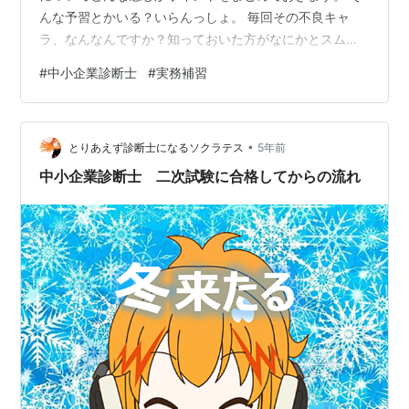
んな予習とかいる？いらんっしょ。 毎回その不良キャ
ラ、なんなんですか？知っておいた方がなにかとスムー
ズにいきますから…。 ■動画解説版 youtu.be ◆目次◆
#
中小企業診断士
#
実務補習
実務補習の流れ 参加する人たち 役割分担 McSSってな
に？ 理想的な進み方とポイント ■超重要の意思疎通ツー
ル ■1日目（ヒアリング） ■2日目 （方針決定）☆重要
•
☆ ■自習期間 ■3日目（マージ） ■4日目（製本まで）
とりあえず診断士になるソクラテス
5年前
■5日目（報告会） 費用面 実務補習の流れ ■1日目（金…
中小企業診断士 二次試験に合格してからの流れ