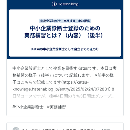
中小企業診断士として複業を目指すKatsuです。本日は実
務補習の様子（後半）について記載します。 ※前半の様
子はこちらで記載してます(https://katsu-
knowlege.hatenablog.jp/entry/2025/02/24/072831) 8
日間コースですが、後半4日間のうち3日間はグループワ
ークが続きます。 やはり、中小企業なので手に入る資料
#
中小企業診断士
#
実務補習
は限られており、限られた情報で報告書を作ることが求
められます。 ある種想像で書かざる得ないため、書こう
と思えば色々書けてしまいます。 一方、本当に会社のこ