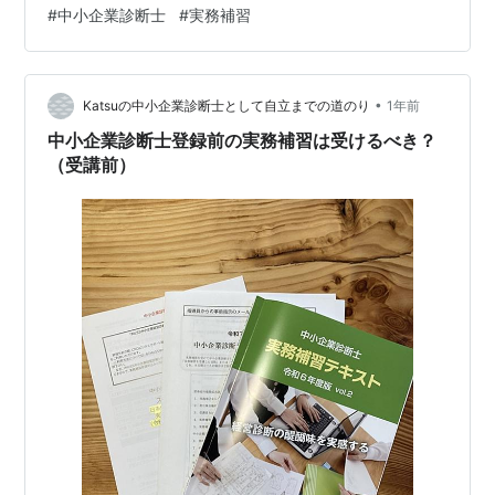
まずは実際に受講してわかった各コースのカリキュラム
#
中小企業診断士
#
実務補習
構成です。 8日間コースは4〜5人の実習生に対して、1名
の講師が担当して1社の企業の経営分析を7日間、8日目に
提言という流れで進めます。 （場合によっては講師見習
•
いの副講師がもう1名付きます） 15日間コースは上記と
Katsuの中小企業診断士として自立までの道のり
1年前
同じスキームですが、前半8日間と…
中小企業診断士登録前の実務補習は受けるべき？
（受講前）