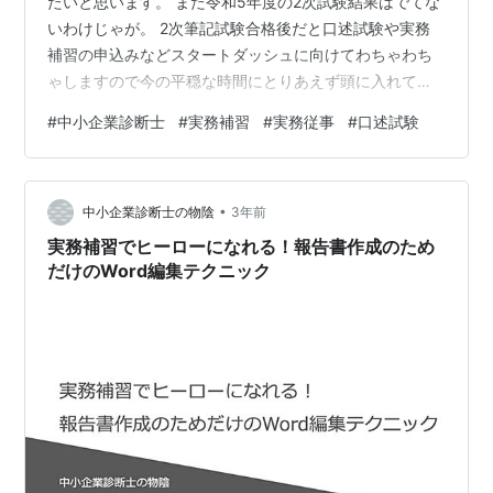
たいと思います。 また令和5年度の2次試験結果はでてな
いわけじゃが。 2次筆記試験合格後だと口述試験や実務
補習の申込みなどスタートダッシュに向けてわちゃわち
ゃしますので今の平穏な時間にとりあえず頭に入れてお
く感じでよいのかと。 この記事のメリット・2次筆記試
#
中小企業診断士
#
実務補習
#
実務従事
#
口述試験
験発表後の行動がわかります・コスパの良い診断士資格
登録方法がわかります ◆目次◆ １．令和5年度2次試験
発表からの行動 1)口述試験 2)実務補習 3)実務ポイント
•
4)費用 5)不合格だった場合 ２．実務従事プログラムのご
中小企業診断士の物陰
3年前
案内 １．令和5年度2次試験発表からの行動 令和5年度試
実務補習でヒーローになれる！報告書作成のため
験ですが、時…
だけのWord編集テクニック