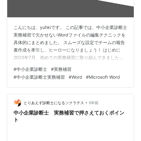
こんにちは、yuhkiです。 この記事では、中小企業診断士
実務補習で欠かせないWordファイルの編集テクニックを
具体的にまとめました。 スムーズな設定でチームの報告
書作成を牽引し、ヒーローになりましょう！ はじめに
2023年7月、初めての実務補習に取り組んできました。
素晴らしい講師と班員に恵まれ、非常に有意義な時間を
#
中小企業診断士
#
実務補習
過ごすことができました。 そんな実務補習に際して事前
#
中小企業診断士実務補習
#
Word
#
Microsoft Word
準備をあれこれ進めていたのですが、一番役に立った準
備が「Wordファイルの編集方法を勉強しておく」でし
た。 （なお、一番ウケた準備は「担当講師が執筆した雑
誌の記事を読んでおく」でした） 実務補習の診断書は細
•
とりあえず診断士になるソクラテス
5年前
かな記載ルールが設定…
中小企業診断士 実務補習で押さえておくポイン
ト