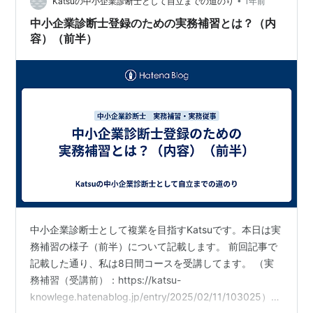
•
とを考えて報告書のコンセプトを決めてしまえば、調べ
Katsuの中小企業診断士として自立までの道のり
1年前
ものも方向性が見てワークを限定す…
中小企業診断士登録のための実務補習とは？（内
容）（前半）
中小企業診断士として複業を目指すKatsuです。本日は実
務補習の様子（前半）について記載します。 前回記事で
記載した通り、私は8日間コースを受講してます。 （実
務補習（受講前）：https://katsu-
knowlege.hatenablog.jp/entry/2025/02/11/103025）