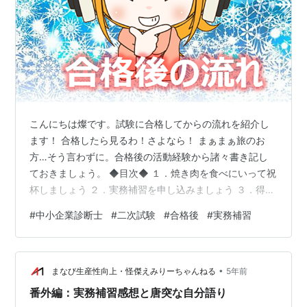
こんにちは燦です。試験に合格してからの流れを紹介し
ます！ 合格したら見るわ！さよなら！ まぁまぁ旅のお
方…そう言わずに。合格後の活動経験から諸々書き記し
ておきましょう。 ◆目次◆ １．焼き肉を食べにいって祝
杯しましょう ２．実務補習を申し込みましょう ３．得点
開示請求をしましょう ４．実務従事ポイントを稼ぎまし
#
中小企業診断士
#
二次試験
#
合格後
#
実務補習
ょう ５．診断協会に入りましょう ６．裏診断士試験
１．焼き肉を食べにいって祝杯しましょう 口述試験が終
わればもう合格はほぼ確定しています。合格発表までの
•
間にとりあえずお祝いにいきたいですよね。これをする
まなび生産性向上・怪傑えみりーちゃんねる
5年前
ために頑張ったみたいなもんですから！ 自分へのご褒美
番外編：実務補習感想と唐突な自分語り
と同時に家族への感謝もかねて是非…