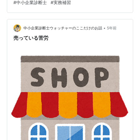
#
中小企業診断士
#
実務補習
習と個人コンサルに集中したことでただでさえ高い意識
が高まりすぎている — エミリー (@emily_study_) 2021
年9月28日 実務補習 だいたいの流れ 恵まれていた点 反
•
省点 いろいろ感じたこと（意識高い） アトキンソン信者
中小企業診断士ウォッチャーのここだけのお話
5年前
「日本企業の勝算」 下町ロケット好きな日本人に受け入
売っている苦労
れら…