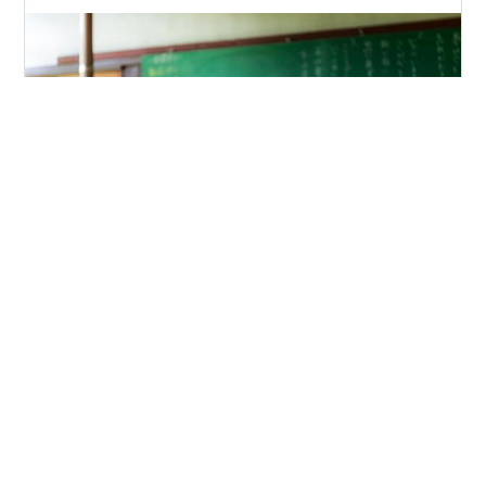
実務補習２日目が終わりました。残りはあと１３日、１
４日、１５日の３日間。 少し不安なことがあったので、
先ほどまでグループでＺＯＯＭ会議をしていました。い
や～疲れました。。 忘れないように、２日目の内容をま
とめておきます。１日目の内容は先日投稿したものがあ
ります。 syu-tarou.hateblo.jp ◆２日目で話し合う内容
#
中小企業診断士
#
実務補習
#
経営コンサルタント