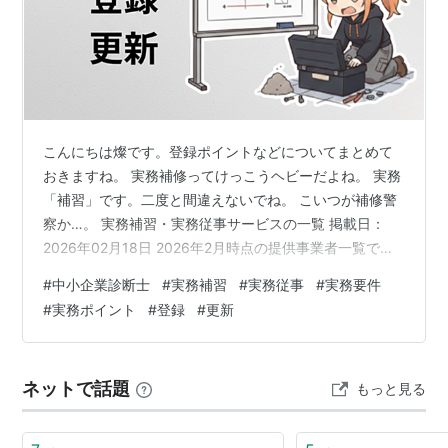
こんにちは燦です。登録ポイントなどについてまとめて
おきますね。 実務補修ってけっこうヘビーだよね。 実務
「補習」です。二度と間違えないでね。 こいつが補修警
察か…。 実務補習・実務従事サービスの一覧 掲載日：
2026年02月18日 2026年2月時点の提供事業者一覧で
す。 1 日本中小企業診断士協会連合会公式 日数8日間 or
#
中小企業診断士
#
実務補習
#
実務従事
#
実務要件
15日間費用105,000円 / 209,300円 グループで診断・報
#
実務ポイント
#
登録
#
更新
告書作成を行う（Word形式）。指導員のフォローあり。
2 中小企業戦略研究所（戦研）民間 日数7日間 or 15日間
費用55,000円 / 99,000円 柔軟なスケジュール。会場＆
ネットで話題
もっと見る
オンライン対応可…