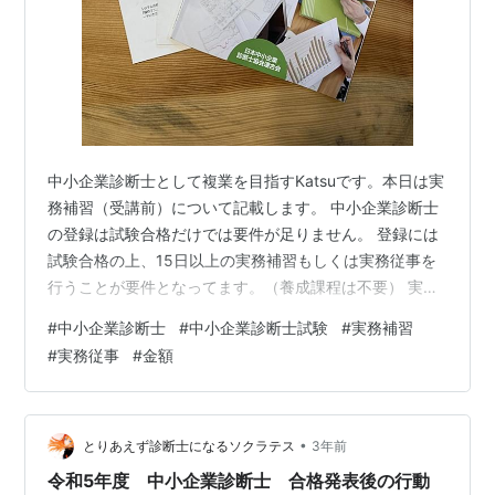
中小企業診断士として複業を目指すKatsuです。本日は実
務補習（受講前）について記載します。 中小企業診断士
の登録は試験合格だけでは要件が足りません。 登録には
試験合格の上、15日以上の実務補習もしくは実務従事を
行うことが要件となってます。（養成課程は不要） 実務
従事とは企業へのコンサル業務や協会での仕事を指して
#
中小企業診断士
#
中小企業診断士試験
#
実務補習
ますので、大半の複業の人は機会を確保することが難し
#
実務従事
#
金額
いと考えます。（後述の内容を除いて） では、実務補習
ですが15日間コースで20.1万円、8日間コースで10.05万
円となっており、高額な点が問題です… （その他、協会
に入る場合は初年度に7万円等、試験に受かってもお金が
•
とりあえず診断士になるソクラテス
3年前
かかります…合格後…
令和5年度 中小企業診断士 合格発表後の行動