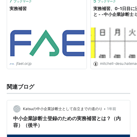
7
5
ブックマーク
ブックマーク
実務補習
実務補習、0-1日目
と - -中小企業診断士
jfael.or.jp
mitchell-desu.hatena
関連ブログ
•
Katsuの中小企業診断士として自立までの道のり
1年前
中小企業診断士登録のための実務補習とは？（内
容）（後半）