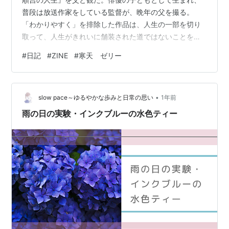
普段は放送作家をしている監督が、晩年の父を撮る。
「わかりやすく」を排除した作品は、人生の一部を切り
取って、人生がきれいに舗装された道ではないことを映
し出す。会社勤めと違って、何歳でも働くことのできる
#
日記
#
ZINE
#
寒天 ゼリー
俳優業。それでも認知症の影響でせりふが何度も抜けて
いく。せりふ覚えのいい俳優として活躍、という若い頃
の彼を説明するテロップがここで効いてくる。父と観に
•
行ってよかった。わたしの父は喋るスピードが早く、テ
slow pace～ゆるやかな歩みと日常の思い
1年前
ンションが上がれば上がるほど怒っているようにまくし
雨の日の実験・インクブルーの水色ティー
たてる。自分で言うのもなんだけど、娘と映画…