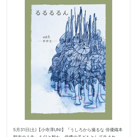
5月31日(土)【小寺澤UNI】『うしろから撮るな 俳優織本
順吉の人生』を父と観た。俳優の子どもとして生まれ、