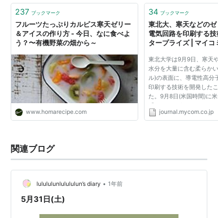
237
34
ブックマーク
ブックマーク
フルーツたっぷりカルピス寒天ゼリー
東北大、寒天などのゼ
＆アイスの作り方 - 今日、なに食べよ
電気回路を印刷する技術
う？〜有機野菜の畑から～
タープライズ | マイ
東北大学は9月9日、寒天
水分を大量に含む柔らかい
ル)の表面に、導電性高分
印刷する技術を開発した
た。9月8日(米国時間)に
「Journal of The Americ
www.homarecipe.com
journal.mycom.co.jp
Sociaty」にオンライン
れたゲル電極 通常の電気回路
関連ブログ
•
lulululunlulululun’s diary
1年前
5月31日(土)