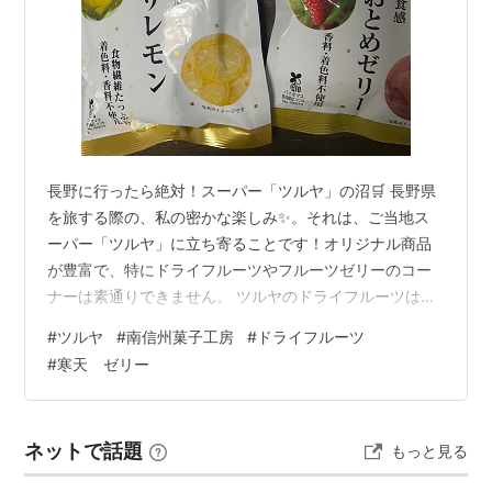
長野に行ったら絶対！スーパー「ツルヤ」の沼🛒 長野県
を旅する際の、私の密かな楽しみ✨。それは、ご当地ス
ーパー「ツルヤ」に立ち寄ることです！オリジナル商品
が豊富で、特にドライフルーツやフルーツゼリーのコー
ナーは素通りできません。 ツルヤのドライフルーツは、
よくある硬いものではなくて、しっとり柔らか。フルー
#
ツルヤ
#
南信州菓子工房
#
ドライフルーツ
ツ本来の甘酸っぱさが凝縮されていて、本当に美味しい
#
寒天 ゼリー
んです😋💕 フルーツゼリーも、もちもちとした食感がた
まらない逸品。長野土産として、友人や自分用にいつも
大量に買い込んでしまいます🛍️ そんな大好きなツルヤの
ネットで話題
もっと見る
ドライフルーツ。ふとパッケージの裏を見ると、製造者
の欄に「南信州菓子工房」という名前が。「…