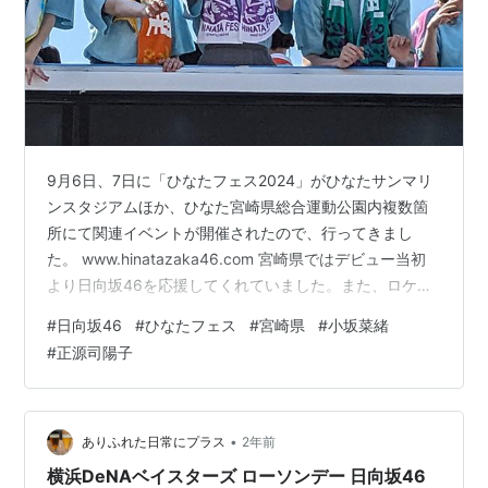
9月6日、7日に「ひなたフェス2024」がひなたサンマリ
ンスタジアムほか、ひなた宮崎県総合運動公園内複数箇
所にて関連イベントが開催されたので、行ってきまし
た。 www.hinatazaka46.com 宮崎県ではデビュー当初
より日向坂46を応援してくれていました。また、ロケも
行われ、そこには県知事も出演する事もありました。も
#
日向坂46
#
ひなたフェス
#
宮崎県
#
小坂菜緒
し宮崎でライブがおこなわれる際には1回目は訪問しよう
#
正源司陽子
と決めていました。昨年ぐらいから、その機運が醸成さ
れつつありましたが、個人的には思ったより早く実現し
たように見えました。しかし、実際には4年前から構想自
体はあり、2年前から行政との交渉に入っていたようでし
•
ありふれた日常にプラス
2年前
た。 www.yo…
横浜DeNAベイスターズ ローソンデー 日向坂46