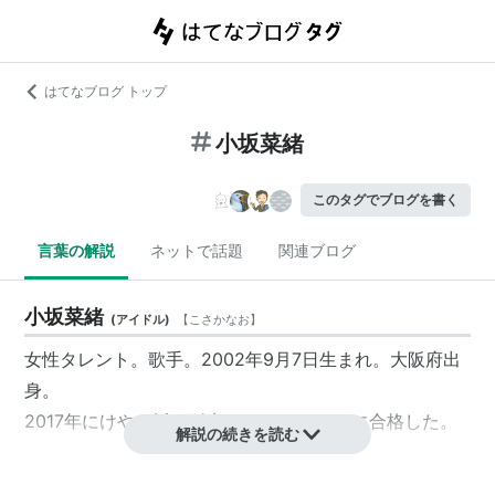
はてなブログ トップ
小坂菜緒
このタグでブログを書く
言葉の解説
ネットで話題
関連ブログ
小坂菜緒
(
アイドル
)
【
こさかなお
】
女性タレント。歌手。2002年9月7日生まれ。大阪府出
身。
2017年にけやき坂46追加オーディションに合格した。
解説の続きを読む