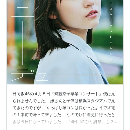
日向坂46の４月５日『齊藤京子卒業コンサート』僕は見
られませんでした。 嫁さんと子供は横浜スタジアムで見
てきたのですが、 やっぱり卒コンは長かったようで終電
の１本前で帰って来ました。 なので駅に迎えに行ったと
きは６日になっていました。 『4回目のひな誕祭』も２
人は行ったけど、そんなに遅くは無かったけどね。 4回