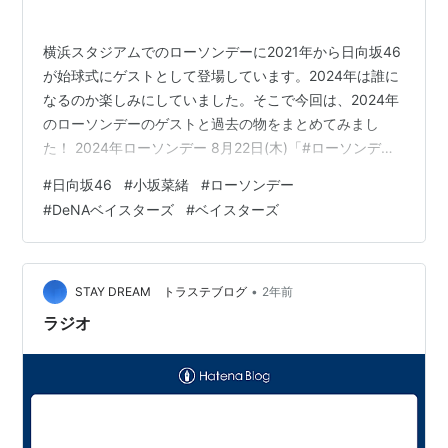
横浜スタジアムでのローソンデーに2021年から日向坂46
が始球式にゲストとして登場しています。2024年は誰に
なるのか楽しみにしていました。そこで今回は、2024年
のローソンデーのゲストと過去の物をまとめてみまし
た！ 2024年ローソンデー 8月22日(木)「#ローソンデ
ー」の始球式に、#日向坂46 の #小坂菜緒 さんが登場し
#
日向坂46
#
小坂菜緒
#
ローソンデー
ます！🏟⚾️#baystars @hinatazaka46
#
DeNAベイスターズ
#
ベイスターズ
pic.twitter.com/BojTapcT31 — 横浜DeNAベイスターズ
(@ydb_yokohama) 2024年8月18日 2021年ローソンデー
本日開催された「#ローソンデー」のゲストとして、…
•
STAY DREAM トラステブログ
2年前
ラジオ