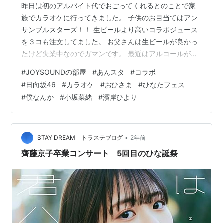
昨日は初のアルバイト代でおごってくれるとのことで家
族でカラオケに行ってきました。 子供のお目当てはアン
サンブルスターズ！！ 生ビールより高いコラボジュース
を３コも注文してました。 お父さんは生ビールが良かっ
たけど失業中なのでガマンです。 最近はアルコールがな
くても歌うようになりました。 フリータイムで４時間近
#
JOYSOUNDの部屋
#
あんスタ
#
コラボ
く歌ったり映像見て帰って来ました。 子供は軽音で歌う
#
日向坂46
#
カラオケ
#
おひさま
#
ひなたフェス
Vaundyの「怪獣の歌」を２回練習してました。 カラオケ
#
僕なんか
#
小坂菜緒
#
濱岸ひより
とは違うけど今まで好きな曲じゃ無かったから歌えるか
心配だったので。 LACCO TOWERの「薄紅」も父親より
全然うまかったです。 日向坂46は「錆びつかない剣を持
て！」「君はハニ…
•
STAY DREAM トラステブログ
2年前
齊藤京子卒業コンサート 5回目のひな誕祭