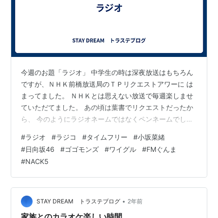
今週のお題「ラジオ」 中学生の時は深夜放送はもちろん
ですが、ＮＨＫ前橋放送局のＴＰリクエストアワーに は
まってました。 ＮＨＫとは思えない放送で毎週楽しませ
ていただてました。 あの頃は葉書でリクエストだったか
ら、 今のようにラジオネームではなくペンネームでし
た。 僕は「スケコンの平社員」という何だか分からない
#
ラジオ
#
ラジコ
#
タイムフリー
#
小坂菜緒
ペンネームでした。 葉書読まれるとテンション上がりま
#
日向坂46
#
ゴゴモンズ
#
ワイグル
#
FMぐんま
すよね～。 最近は、 午前中はＦＭ群馬のワイワイグルー
#
NACK5
ビンを聞いてます。 始まった頃は毎日メッセージを投稿
してたけど、 最近はリスナーさんが増えたから送ってま
せん。 ゲームに参加するくらいですね。 最新のステッカ
ーはまだ当たってないな？ …
•
STAY DREAM トラステブログ
2年前
家族とのカラオケ楽しい時間