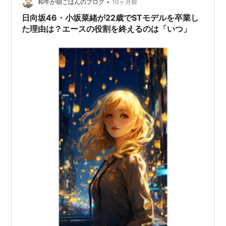
注目を集めました。 「DASADA」は、アイドルドラマに
•
和牛が朝ごはんのブログ
10ヶ月前
ありがちな恋愛要素で…
日向坂46・小坂菜緒が22歳でSTモデルを卒業し
た理由は？エースの役割を終えるのは「いつ」