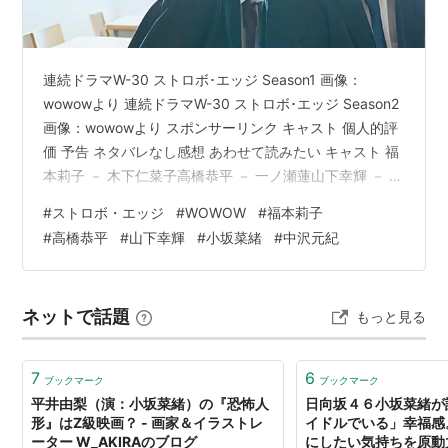
連続ドラマW-30 ストロボ･エッジ Season1 画像：
wowowより 連続ドラマW-30 ストロボ･エッジ Season2
画像：wowowより スポンサーリンク キャスト 個人的評
価 予告 ネタバレなし感想 あわせて読みたい キャスト 福
本莉子 － 木下仁菜子高橋恭平 － 一ノ瀬蓮山下幸輝 － 安
堂拓海小坂菜緒 － 上原さゆり中沢元紀 － 是永大樹中川
#
ストロボ・エッジ
#
WOWOW
#
福本莉子
翼 － 三好学井上想良 － 寺田裕太郎井上音生 － 筒井環小
#
高橋恭平
#
山下幸輝
#
小坂菜緒
#
中沢元紀
栗有以 － 柏木律子田鍋梨々花 － 是永麻由香吉柳咲良 －
杉本真央長谷川京子 － 高沢亜紀中村俊介 － 是永洋平野
間口徹 － 長谷部俊夫小籔千豊 － 守谷始伊野尾慧 － 三好
ネットで話題
もっと見る
恭…
7
6
ブックマーク
ブックマーク
平井由梨（演：小坂菜緒）の『恐怖人
日向坂４６小坂菜緒が
形』はZ級映画？ - 画家＆イラストレ
イドルでいる」幸福感
ーター W_AKIRAのブログ
にしたい気持ちを原動力に