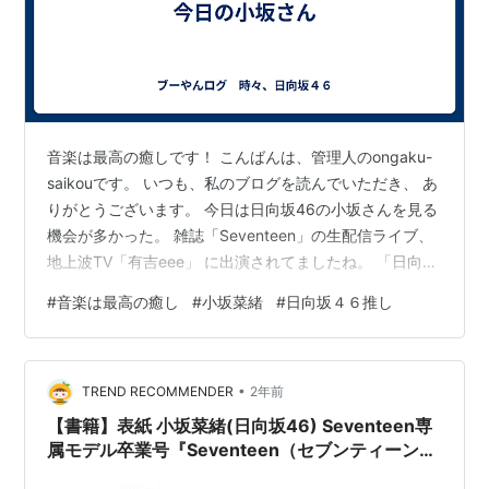
音楽は最高の癒しです！ こんばんは、管理人のongaku-
saikouです。 いつも、私のブログを読んでいただき、 あ
りがとうございます。 今日は日向坂46の小坂さんを見る
機会が多かった。 雑誌「Seventeen」の生配信ライブ、
地上波TV「有吉eee」 に出演されてましたね。 「日向坂
で会いましょう」もあるし、、、 残念ながら私は、リア
#
音楽は最高の癒し
#
小坂菜緒
#
日向坂４６推し
タイでは見れないので、 Leminoで見ようと思います。
私の推しメンは、金村さんですが、小坂さんもお気に入
りです。 日向坂46のメンバーを見ると癒されます。 過
•
去の写真集とか見たくなりますね。 リンク 最近は、昔の
TREND RECOMMENDER
2年前
シングルもあらためて少しづつですが 購入し…
【書籍】表紙 小坂菜緒(日向坂46) Seventeen専
属モデル卒業号『Seventeen（セブンティーン）
秋・冬号』2024年11月15日発売！