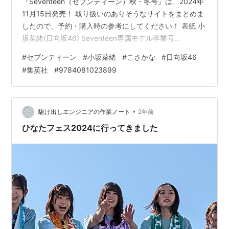
『Seventeen（セブンティーン）秋・冬号』は、2024年
11月15日発売！ 取り扱いのありそうなサイトをまとめま
したので、予約・購入時の参考にしてください！ 表紙 小
坂菜緒(日向坂46) Seventeen専属モデル卒業号
『Seventeen（セブンティーン）秋・冬号』 上記は、タ
#
セブンティーン
#
小坂菜緒
#
こさかな
#
日向坂46
ワーレコードオンラインの販売ページのリンクです 価格
#
集英社
#
9784081023899
：790円（税込） 発売日 ：2024年11月15日 出版社 ：集
英社 商品コード：9784081023899 Amazon e-hon
HMV&BOOKS online 紀伊國屋書店ウェブスト…
•
駆け出しエンジニアの作業ノート
2年前
ひなたフェス2024に行ってきました