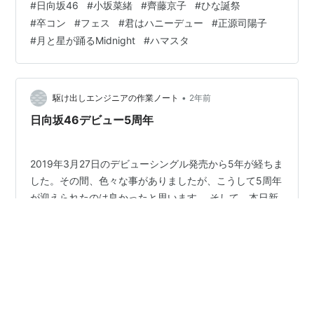
#
日向坂46
#
小坂菜緒
#
齊藤京子
#
ひな誕祭
目の時は寒くてカイロ持たせたけど全く効かなかったの
#
卒コン
#
フェス
#
君はハニーデュー
#
正源司陽子
で、 今回は雨も予想されていたから暖かい格好で行って
#
月と星が踊るMidnight
#
ハマスタ
きました。 2年連続で最上部のスタンド席、アリーナ席
と同額ってなんか納得いかないよね。 まあそれは仕方な
いとしても『6回目のひな誕祭』はドームでやって欲しい
な。 やっぱり4月上旬は屋外で…
•
駆け出しエンジニアの作業ノート
2年前
日向坂46デビュー5周年
2019年3月27日のデビューシングル発売から5年が経ちま