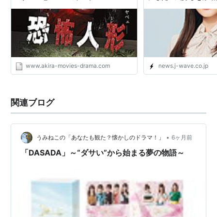
NEWS
www.akira-movies-drama.com
news.j-wave.co.jp
関連ブログ
•
うみねこの「あなたも観た？懐かしのドラマ！」
6ヶ月前
「DASADA」～“ダサい”から始まる夢の物語～