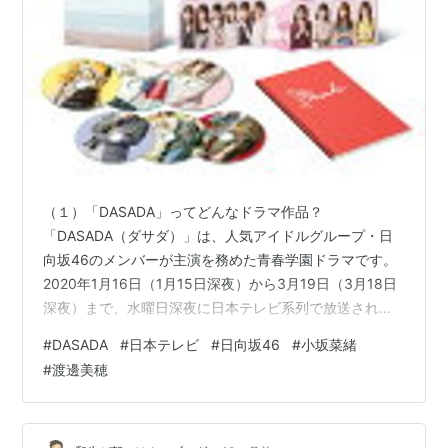
（１）「DASADA」ってどんなドラマ作品？
「DASADA（ダサダ）」は、人気アイドルグループ・日
向坂46のメンバーが主演を務めた青春学園ドラマです。
2020年1月16日（1月15日深夜）から3月19日（3月18日
深夜）まで、水曜日深夜に日本テレビ系列で放送されま
した。 このドラマの大きな特徴は、物語の中で登場する
#
DASADA
#
日本テレビ
#
日向坂46
#
小坂菜緒
ファッションブランド「DASADA」が、実際に現実世界
#
渡邊美穂
でも展開されたことです。東京ガールズコレクション
（TGC）への出展やポップアップストアの開催など、フ
ァッションとエンタメを融合させたプロジェクトとして