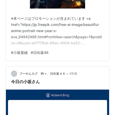
※本ページはプロモーションが含まれています <a
href="https://jp.freepik.com/free-ai-image/beautiful-
anime-portrait-new-year-s-
eve_94942486.htm#fromView=search&page=1&positi
on=9&uuid=a01778ab-86ec-4004-ba52-
20128cd688b2">著作者：freepik</a> 小坂菜緒の次の
#
小坂菜緒
#
日向坂46
挑戦はいつ？STモデル卒業の理由が示唆する日向坂46で
のステップアップ 2024年11月15日発売の
『Seventeen』秋冬号をもって、日向坂46の小坂菜緒…
•
ブーやんログ 時々、日向坂４６
2年前
今日の小坂さん