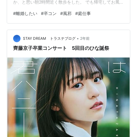
か、と思い朝2時間近く散歩をした。 でも帰宅してお風
呂に入ってからだるくてほとんど眠ってしまった。 玄米
#
離婚したい
#
卒コン
#
風邪
#
庭仕事
を炊くつもりで鍋で浸水していたけれど食欲もなく、お
昼におもちを焼いた。 フライパンにおもちを2個並べて
ふたをして、10分弱火で焼いている間に庭に出た。 小さ
•
いけれど庭があり、私は生ごみはすべて庭で土に反して
STAY DREAM トラステブログ
2年前
いるが、窓から庭に最近は直接ゴミを捨てている。 その
齊藤京子卒業コンサート 5回目のひな誕祭
積みあがったゴミをコンポストバケツ…