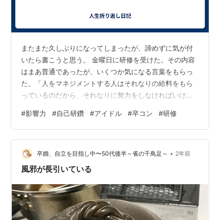
またまた久しぶりになってしまったが、諦めずに気が付
いたら書こうと思う。 金曜日に研修を受けた。その内容
はまあ普通であったが、いくつか気になる言葉をもらっ
た。「人をマネジメントする人はそれなりの給料をもら
っているのだから、それなりに努力をしなければいけな
い。それなりに投資をしなければいけない」。もしかし
#
影響力
#
自己研鑽
#
アイドル
#
卒コン
#
研修
たら見た目を整える事も、体を鍛える事も、知識や技術
を身につける事も、もっともっと身銭を切らなければい
けないかもしれない。その為に、それなりの給料をもら
•
っていると言われると、確かにいろいろさぼっている
卒婚、自立を目指し中〜50代後半～雀の千鳥足～
2年前
な、と思わされた。単純に仕事の成果としての給与では
風邪が長引いている
なくなってきているのかも。そんな事を思わされた。
昨…