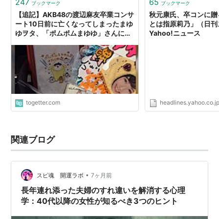
247
65
ブックマーク
ブックマーク
【追記】AKB48の渡辺麻友卒業コンサ
秋元康氏、卒コンに贈
ート10日前に亡くなってしまったまゆ
とは指原莉乃」（日刊ス
ゆヲタ、「ポムポムまゆゆ」さんに運
Yahoo!ニュース
営が卒コン最前列席を用意、感謝と追
悼の言葉が集まる→本人からサイン入
りCDも
togetter.com
headlines.yahoo.co.j
関連ブログ
•
スピ魂 開運ラボ
7ヶ月前
長年連れ添った夫婦のすれ違いを解消する心理
学：40代以降の女性が知るべき3つのヒント