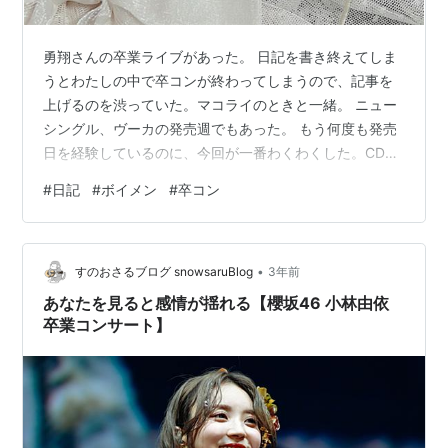
勇翔さんの卒業ライブがあった。 日記を書き終えてしま
うとわたしの中で卒コンが終わってしまうので、記事を
上げるのを渋っていた。マコライのときと一緒。 ニュー
シングル、ヴーカの発売週でもあった。 もう何度も発売
日を経験しているのに、今回が一番わくわくした。CDが
手元に届くのが、純粋に「うれしい！」と感じた。 以
#
日記
#
ボイメン
#
卒コン
下、今週の日記。 2024.03.11.mon 2024.03.12.tue
2024.03.13.wed 2024.03.14.thu 2024.03.15.fri
2024.03.16.sat 平松写真展Y 2024.03.17.sun 勇翔卒業ラ
•
イブ 2024.03.11.mon ◆ヴ…
すのおさるブログ snowsaruBlog
3年前
あなたを見ると感情が揺れる【櫻坂46 小林由依
卒業コンサート】