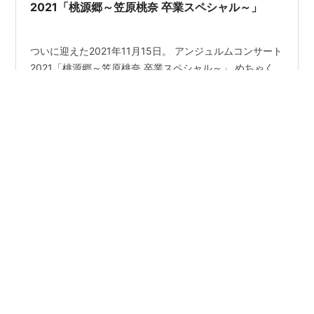
2021「桃源郷～笠原桃奈 卒業スペシャル～」
ついに迎えた2021年11月15日。 アンジュルムコンサート
2021「桃源郷～笠原桃奈 卒業スペシャル～」 めちゃく
ちゃ良いコンサートでした！！！！！！！！！！ このメ
ンバーで初めての単独ライブって聞いてそんなことあ
る！？と思った完成度だったし、このメンバーでやるの