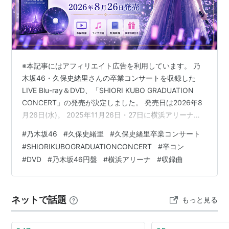
※本記事にはアフィリエイト広告を利用しています。 乃
木坂46・久保史緒里さんの卒業コンサートを収録した
LIVE Blu-ray＆DVD、「SHIORI KUBO GRADUATION
CONCERT」の発売が決定しました。 発売日は2026年8
月26日(水)。 2025年11月26日・27日に横浜アリーナで
開催された「久保史緒里 卒業コンサート」2日間のライ
#
乃木坂46
#
久保史緒里
#
久保史緒里卒業コンサート
ブ本編に加えて、特典映像として「Making of 久保史緒
#
SHIORIKUBOGRADUATIONCONCERT
#
卒コン
里卒業コンサート」「事前ロングインタビュー」も収録
#
DVD
#
乃木坂46円盤
#
横浜アリーナ
#
収録曲
されます。 この記事では、 発売日 Blu-ray・DVDの価格
予約方法 収録内容 特典映像 DAY1・DAY2の収録曲 横浜
ア…
ネットで話題
もっと見る