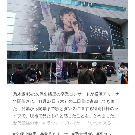
乃木坂46の久保史緒里の卒業コンサートが横浜アリーナ
で開催され、11月27日（木）の二日目に参加してきまし
た。開幕から閉幕まで歌とダンスに徹する特別仕様のラ
イブで、現地で見たものと感じたことをまとめました。
歴代最強のオールラウンドプレイヤー 「いつか来る」と
思っていたものが来た 新横浜駅が大変なことになってい
#
久保史緒里
#
横浜アリーナ
#
乃木坂46
#
卒コン