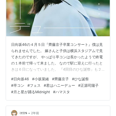
日向坂46の４月５日『齊藤京子卒業コンサート』僕は見
られませんでした。 嫁さんと子供は横浜スタジアムで見
てきたのですが、 やっぱり卒コンは長かったようで終電
の１本前で帰って来ました。 なので駅に迎えに行ったと
きは６日になっていました。 『4回目のひな誕祭』も２
人は行ったけど、そんなに遅くは無かったけどね。 4回
#
日向坂46
#
小坂菜緒
#
齊藤京子
#
ひな誕祭
目の時は寒くてカイロ持たせたけど全く効かなかったの
#
卒コン
#
フェス
#
君はハニーデュー
#
正源司陽子
で、 今回は雨も予想されていたから暖かい格好で行って
#
月と星が踊るMidnight
#
ハマスタ
きました。 2年連続で最上部のスタンド席、アリーナ席
と同額ってなんか納得いかないよね。 まあそれは仕方な
いとしても『6回目のひな誕祭』はドームでやって欲しい
な。 やっぱり4月上旬は屋外で…
•
ﾐﾓﾘｱﾙ
2年前