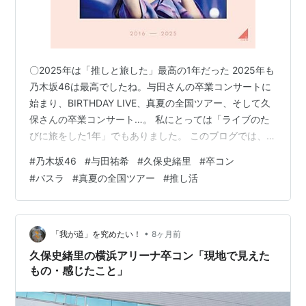
〇2025年は「推しと旅した」最高の1年だった 2025年も
乃木坂46は最高でしたね。与田さんの卒業コンサートに
始まり、BIRTHDAY LIVE、真夏の全国ツアー、そして久
保さんの卒業コンサート…。 私にとっては「ライブのた
びに旅をした1年」でもありました。 このブログでは、1
年を通じて参加したライブとその遠征記録をまとめて振
#
乃木坂46
#
与田祐希
#
久保史緒里
#
卒コン
り返ります。 2025年 参加ライブ＆遠征スケジュール一
#
バスラ
#
真夏の全国ツアー
#
推し活
覧 ・2/22、2/23：与田祐希 卒業コンサート みずほ
paypayドーム ・5/17、5/18：13th YEAR BIRTHDAY
LIVE 味の素スタジアム ・7/5、7/6 ：真夏の全国ツアー
2025（北…
•
「我が道」を究めたい！
8ヶ月前
久保史緒里の横浜アリーナ卒コン「現地で見えた
もの・感じたこと」