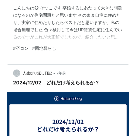
こんにちは😃 そつこです 卒婚するにあたって大きな問題
になるのが住宅問題だと思います そのまま自宅に住めた
り、実家に住めたりしたらベストだと思いますが、私の
場合無理でした 色々検討して今はUR賃貸住宅に住んでい
るのですがこれが大正解でしたので、紹介したいと思い
ます 自分の状況に合っていたのであって、万人向けでは
#
卒コン
#
団地暮らし
ないかもしれないですのでご容赦ください UR住宅 いわ
ゆる団地です。 団地の中には市営住宅などの公営住宅を
指す場合もありますが、UR都市機構が管理する住宅で
•
す。親方は国土交通省です。公営住宅と違って一定の収
人生折り返し日記
2年前
入条件を満たせば入居できます。民間と違い年齢制限も
2024/12/02 どれだけ考えられるか？
ありません 大正解だった理由 家…