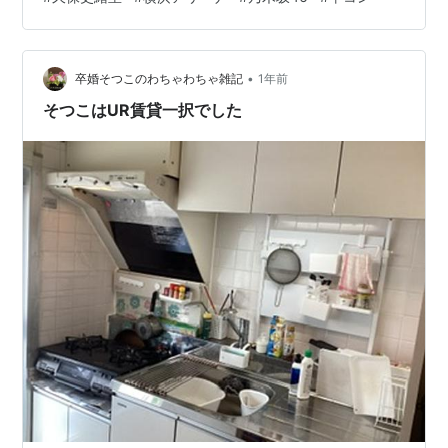
た 全てが特別仕様だった 厳格な入場時のチェック ロビ
ーの祝花と意外な行列 2階席の前の方が横アリで一番の
勝ち組 MC抜きの疾風怒濤のライブ 綺麗に乃木坂46から
•
去って行った このブログのイチオシ記事 是非こちらもご
卒婚そつこのわちゃわちゃ雑記
1年前
覧ください 全国の御朱印を制覇したい！！ 全国のうどん
そつこはUR賃貸一択でした
を制覇したい！ 世…