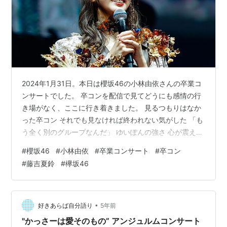
2024年1月31日。本日は櫻坂46の小林由依さんの卒業コ
ンサートでした。 卒コンを配信で見てどうにも感情の行
き場がなく、ここに行き着きました。 見るつもりはなか
った卒コン それでも見なければ終われない気がした 「も
う全く別のグループなんだ」 ゆいぽんの強さ 心が震え、
身体が熱くなる。 卒コン2日目も見届ける 見るつもりは
#
櫻坂46
#
小林由依
#
卒業コンサート
#
卒コン
なかった卒コン 小林由依さん（以下ゆいぽん）が卒業す
#
藤吉夏鈴
#
欅坂46
るのはもちろん知っていました。コンサートをすること
も知っていて、それでもなんとなく見るつもりはありま
せんでした。 理由はというと単純に自分がゆいぽん推し
ではないこともあったし、しばらく櫻坂とはTVや
•
好きあらば自分語り
5年前
YouTubeから応援する…
"かっさーは愛そのもの” アンジュルムコンサート