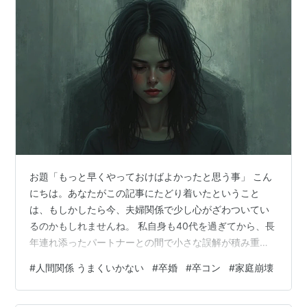
お題「もっと早くやっておけばよかったと思う事」 こん
にちは。あなたがこの記事にたどり着いたということ
は、もしかしたら今、夫婦関係で少し心がざわついてい
るのかもしれませんね。 私自身も40代を過ぎてから、長
年連れ添ったパートナーとの間で小さな誤解が積み重な
り、毎日の会話がなんとなくぎこちなくなった時期があ
#
人間関係 うまくいかない
#
卒婚
#
卒コン
#
家庭崩壊
りました。 あの頃は、子供たちが巣立った後の家が静か
すぎて、夫婦の絆が薄れているような気がして、胸が痛