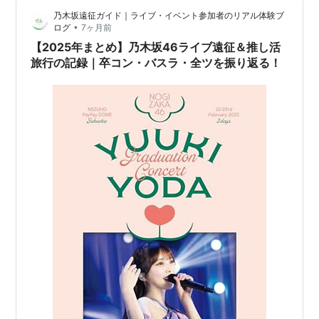
んだものです。 でも、そんな経験を通じて学んだのは、
乃木坂遠征ガイド｜ライブ・イベント参加者のリアル体験ブ
夫婦のすれ違いは決して避けられない運命ではなく、ち
•
ログ
7ヶ月前
ょっとした心理学の知恵を活かせば、意外と簡単に解消
【2025年まとめ】乃木坂46ライブ遠征＆推し活
できるということです。 この記事では、40…
旅行の記録｜卒コン・バスラ・全ツを振り返る！