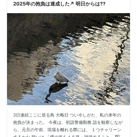
2025年の抱負は達成した↗️ 明日からは??
3日連続ここに居る鳥 大晦日 つい今しがた、私の来年の
抱負が決まった。 今夜は、初詣警備勤務 詣を観察しなが
ら、元旦の午前、現場を離れる際には、 １つチャリーン
するかな 願いは 「欅の坂を４６路・踏破すること」 1️⃣