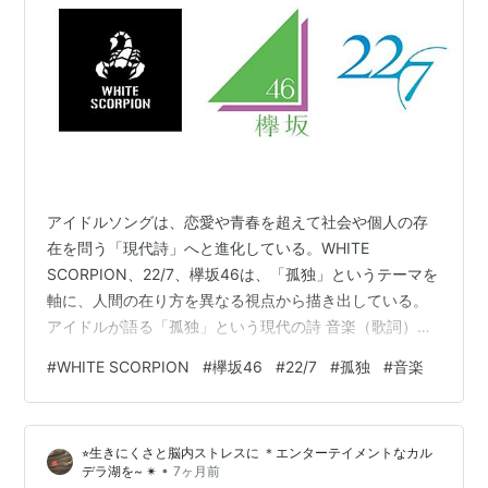
アイドルソングは、恋愛や青春を超えて社会や個人の存
在を問う「現代詩」へと進化している。WHITE
SCORPION、22/7、欅坂46は、「孤独」というテーマを
軸に、人間の在り方を異なる視点から描き出している。
アイドルが語る「孤独」という現代の詩 音楽（歌詞）批
評 １.WHITE SCORPION ― 「他者の中の孤独」と実存
#
WHITE SCORPION
#
欅坂46
#
22/7
#
孤独
#
音楽
の自由 2. 欅坂46 ― 社会への抵抗としての孤独 3. 22/7
― 内なる対話としての孤独 三者が描く「孤独」の地図
おわりに：孤独は断絶ではなく、共鳴の始まり 参考楽曲
⭐︎生きにくさと脳内ストレスに ＊エンターテイメントなカル
アイドルが語る「孤独」という現代の詩 近年のアイドル
•
デラ湖を~ ✴︎
7ヶ月前
ソングは、単なる恋愛や青春の物語を超え、…