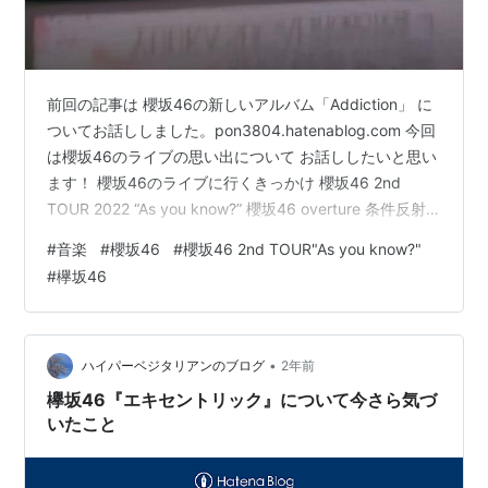
前回の記事は 櫻坂46の新しいアルバム「Addiction」 に
ついてお話ししました。pon3804.hatenablog.com 今回
は櫻坂46のライブの思い出について お話ししたいと思い
ます！ 櫻坂46のライブに行くきっかけ 櫻坂46 2nd
TOUR 2022 “As you know?” 櫻坂46 overture 条件反射
で泣けてくる Dead end 欅坂46 overture ＞＞＞ 不協和
#
音楽
#
櫻坂46
#
櫻坂46 2nd TOUR"As you know?"
音 まとめ 櫻坂46のライブに行くきっかけ 自分が櫻坂46
#
欅坂46
のライブに 行くようになったのが元仕事の同僚が櫻坂の
事を好きで 一緒に行かない？と誘われたのが きっかけで
す。このきっかけで 櫻坂の楽…
•
ハイパーベジタリアンのブログ
2年前
欅坂46『エキセントリック』について今さら気づ
いたこと