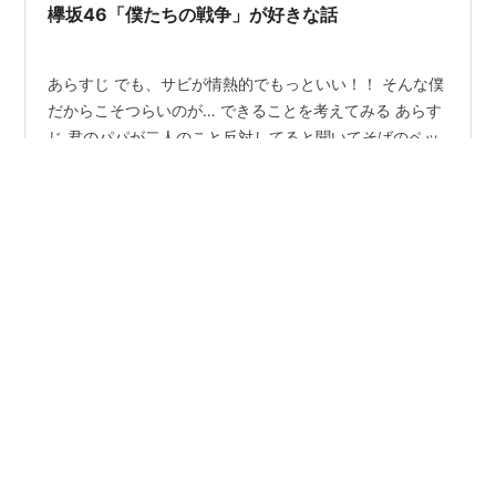
46の楽曲には、抑圧された声を代弁したり、絶望を肯定
欅坂46「僕たちの戦争」が好きな話
したりする楽曲が多…