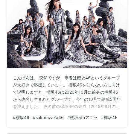
こんばんは。 突然ですが、筆者は櫻坂46というグループ
が大好きで応援しています。 櫻坂46を知らない方に向け
て説明しますと、櫻坂46は2020年10月に前身の欅坂46
から改名し生まれたグループで、今年の10月で結成5周年
を迎えました。 改名前の欅坂46の結成（2015年8月21
日）からするとグループ自体の存在は誕生から今年で10
#
櫻坂46
#
sakurazaka46
#
櫻坂5thアニラ
#
欅坂46
年が経ちます。 筆者は欅坂46の時、2017年の春頃にこ
のグループと出会い、改名し5年が経った今も応援し続け