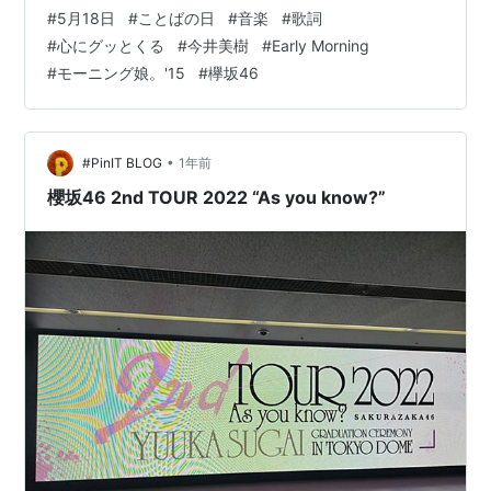
「こ（5）と（10）ば（8）」 と読む語呂合わせから。漢
#
5月18日
#
ことばの日
#
音楽
#
歌詞
字の「言葉の日」ではなく、 ひらがなの「ことばの日」
#
心にグッとくる
#
今井美樹
#
Early Morning
としたのには手話や点字など 広い意味での「ことば」を
#
モーニング娘。'15
#
欅坂46
知ってもらいたい との思いが込められている。参考文
献： ことばの日公式ホームページ-5月18日はことばの日
ことばって 嬉しいことばや悲しいことばと たくさんあり
ますよね。…
•
#PinIT BLOG
1年前
櫻坂46 2nd TOUR 2022 “As you know?”