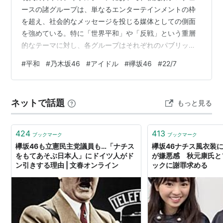
ースの諸グループは、単なるエンターテインメントの枠
を超え、社会的なメッセージを投じる媒体としての側面
を強めている。特に「世界平和」や「反戦」という重層
的なテーマに対し、各グループはそれぞれのパブリック
イメージや歴史的背景に基づいた独自のアプローチを試
#
平和
#
乃木坂46
#
アイドル
#
欅坂46
#
22/7
みている。 22/7：内向的な「個」が叫ぶ「世界の矛盾」
STU48：瀬戸内から発信される平和の祈り G7広島サミ
ットでの披露 けやき坂46（日向坂46）：日常の延長に
ネットで話題
もっと見る
ある「平和」の肯定 坂道AKB：連帯と葛藤の表現 坂道
AKB：連帯と葛藤の表現 欅坂46：静寂を拒む平和の祈り
乃木坂46：気品と「…
424
413
ブックマーク
ブックマーク
欅坂46も立憲民主党議員も…「ナチス
欅坂46ナチス風衣装
をもてあそぶ日本人」にドイツ人がド
が嫌悪感 秋元康氏と
ン引きする理由 | 文春オンライン
ックに謝罪求める