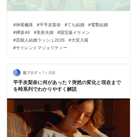
#
神尾楓珠
#
平手友梨奈
#
てち結婚
#
電撃結婚
#
欅坂46
#
美形夫婦
#
国宝級イケメン
#
芸能人結婚ラッシュ2026
#
大安入籍
#
サイレントマジョリティー
•
龍ブログ
7ヶ月前
平手友梨奈に何があった？突然の変化と現在まで
を時系列でわかりやすく解説