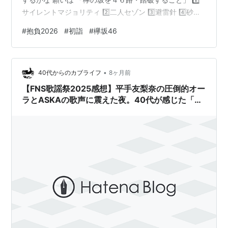
サイレントマジョリティ 2️⃣二人セゾン 3️⃣避雷針 4️⃣砂塵
5️⃣未定 忘年会シーズンの真っ只中の つい先日。 歌うよ
#
抱負2026
#
初詣
#
欅坂46
りも踊ることの気持ち良さを知った僕。 平手友梨奈さん
のダンスを重点に、精神と体力のモチベーションを維持
しながら、 健康にお仕事を続けれらる 令和８年の自分で
•
ありたい。 まずは、元初、阪神間に立つ 欅の木 １本目
40代からのカブライフ
8ヶ月前
を探すところからだ笑 🌱
【FNS歌謡祭2025感想】平手友梨奈の圧倒的オー
ラとASKAの歌声に震えた夜。40代が感じた「テ
レビの底力」