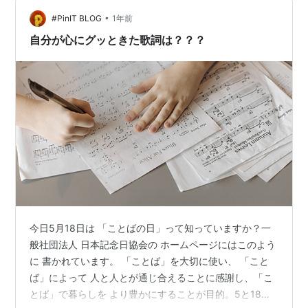
ています。8年以上グループを応援していることになりま
•
すね。 今回は自分がなぜ櫻坂46を好きなのか、長年好き
#PinIT BLOG
1年前
で応援し続けている理由は何なのか、というところを改
自分が心にグッときた歌詞は？？？
めて考…
今日5月18日は 「ことばの日」って知っていますか？一
般社団法人 日本記念日協会の ホームページにはこのよう
に 書かれています。 「ことば」を大切に使い、 「こと
ば」によって 人と人とが通じ合えることに感謝し、「こ
とば」で暮らしを より豊かにすることが目的。5と18で