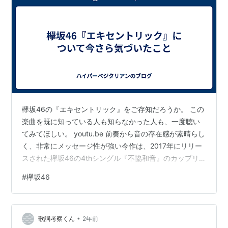
欅坂46の『エキセントリック』をご存知だろうか。 この
楽曲を既に知っている人も知らなかった人も、一度聴い
てみてほしい。 youtu.be 前奏から音の存在感が素晴らし
く、非常にメッセージ性が強い今作は、2017年にリリー
スされた欅坂46の4thシングル『不協和音』のカップリ
ング曲である。当時私は高校生で、そこそこ時間が経っ
#
欅坂46
たなと感じる。 最近、欅坂46の楽曲を聴いて当時の色々
な記憶や感情に浸っていたのだが、『エキセントリッ
ク』について気づきがあった。 先ほど、メッセージ性と
•
言ったが、この楽曲のメッセージとは何だろうか。 欅坂
歌詞考察くん
2年前