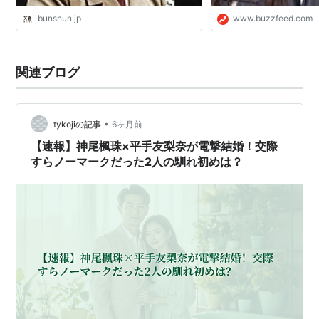
bunshun.jp
www.buzzfeed.com
関連ブログ
•
tykojiの記事
6ヶ月前
【速報】神尾楓珠×平手友梨奈が電撃結婚！交際
すらノーマークだった2人の馴れ初めは？