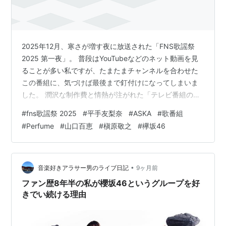
2025年12月、寒さが増す夜に放送された「FNS歌謡祭
2025 第一夜」。 普段はYouTubeなどのネット動画を見
ることが多い私ですが、たまたまチャンネルを合わせた
この番組に、気づけば最後まで釘付けになってしまいま
した。 潤沢な制作費と情熱が注がれた「テレビ番組の本
気」を感じた、素晴らしい数時間。今回は、特に心に残
#
fns歌謡祭 2025
#
平手友梨奈
#
ASKA
#
歌番組
ったパフォーマンスと、40代の私が感じた胸の熱くなる
#
Perfume
#
山口百恵
#
槇原敬之
#
欅坂46
思いを綴ります。 1. 「平手友梨奈」という衝撃。山口百
恵の再来を感じた夜 今回、最も衝撃を受けたのが平手友
梨奈さんによる山口百恵さんの名曲『プレイバック
Part2』のカバーです。 正直、最近のアーティストの方に
•
音楽好きアラサー男のライブ日記
9ヶ月前
は疎い私ですが、…
ファン歴8年半の私が櫻坂46というグループを好
きでい続ける理由