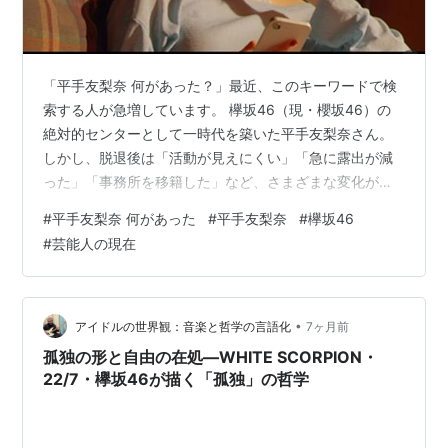
「平手友梨奈 何があった？」最近、このキーワードで検
索する人が急増しています。 欅坂46（現・櫻坂46）の
絶対的センターとして一時代を築いた平手友梨奈さん。
しかし、脱退後は「活動が見えにくい」「急に露出が減
った」「事務所を移籍した」など、さまざまな変化があ
り、**“何があったのか分からない”**と感じている人が多
#
平手友梨奈 何があった
#
平手友梨奈
#
欅坂46
いようです。 この記事では、 ・平手友梨奈さんに「何が
#
芸能人の現在
あった」と言われる理由 ・欅坂46脱退の背景 ・事務所
移籍や活動休止と誤解されがちな出来事 ・現在の活動状
況 を時系列で、根拠を示しながらわかりやすく解説しま
す。 平手友梨奈に「何があった？」と検索される最大の
•
アイドルの世界観：音楽と哲学の言語化
7ヶ月前
理由 欅坂46脱退はな…
孤独の形と自由の在処―WHITE SCORPION・
22/7・欅坂46が描く「孤独」の哲学