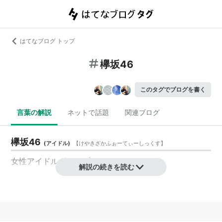
はてなブログ トップ
欅坂46
このタグでブログを書く
言葉の解説
ネットで話題
関連ブログ
欅坂46
(
アイドル
)
【
けやきざかふぉーてぃーしっくす
】
女性アイドルグループ。
解説の続きを読む