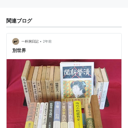
関連ブログ
•
一朴洞日記
2年前
別世界