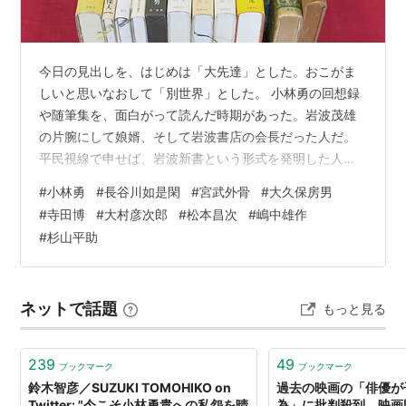
今日の見出しを、はじめは「大先達」とした。おこがま
しいと思いなおして「別世界」とした。 小林勇の回想録
や随筆集を、面白がって読んだ時期があった。岩波茂雄
の片腕にして娘婿、そして岩波書店の会長だった人だ。
平民視線で申せば、岩波新書という形式を発明した人で
あり、岩波映画を設立した人だ。岩波茂雄の傑物たるを
#
小林勇
#
長谷川如是閑
#
宮武外骨
#
大久保房男
語り残した逸話は多いが、小林勇もまた豪傑の誉れ高い
#
寺田博
#
大村彦次郎
#
松本昌次
#
嶋中雄作
人だ。岩波茂雄の伝記も著している。 退職しての晩年は
#
杉山平助
山荘に独居して、厨房や日常茶飯の明け暮れを綴った随
想を残した。その分野の愛読者も多いことだろうが、私
はやはり、現役時代に出版人として接した、多くの傑物
ネットで話題
もっと見る
著者たちに触れた人物回想録が、もっとも記憶に残…
239
49
ブックマーク
ブックマーク
鈴木智彦／SUZUKI TOMOHIKO on
過去の映画の「俳優が
Twitter: "今こそ小林勇貴への私怨を晴
為」に批判殺到 映画