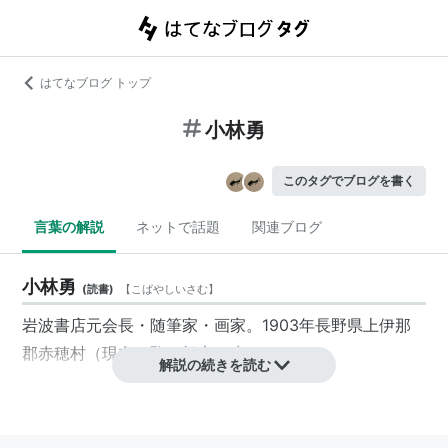
はてなブログ トップ
小林勇
このタグでブログを書く
言葉の解説
ネットで話題
関連ブログ
小林勇
(
読書
)
【
こばやしいさむ
】
岩波書店元会長・随筆家・画家。1903年長野県上伊那
郡赤穂村（現在の駒ヶ根市）生まれ。
解説の続きを読む