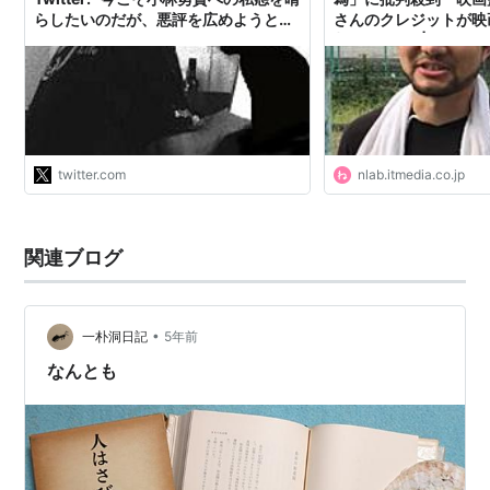
らしたいのだが、悪評を広めようとし
さんのクレジットが映
てるヤツがちょっとどうなんだという
削除（1/2） | ねとら
感じで、いまいちのれないｗ でもリ
ンク先はみないほうがよいです。悪の
りが受け、どんどん小林は増長した。
俺が文句をいっても、周囲は笑って小
林の機嫌をとった。映画会社とか本当
にクソだった。"
twitter.com
nlab.itmedia.co.jp
関連ブログ
•
一朴洞日記
5年前
なんとも