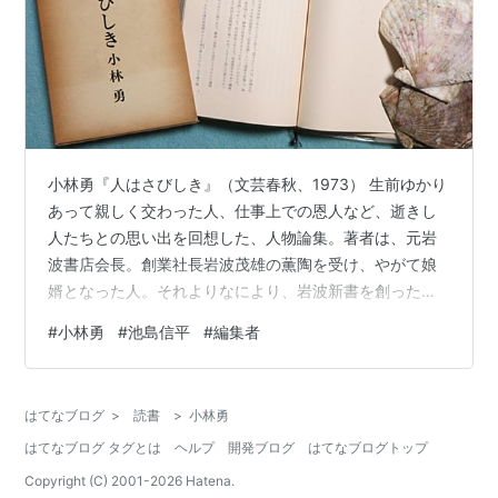
小林勇『人はさびしき』（文芸春秋、1973） 生前ゆかり
あって親しく交わった人、仕事上での恩人など、逝きし
人たちとの思い出を回想した、人物論集。著者は、元岩
波書店会長。創業社長岩波茂雄の薫陶を受け、やがて娘
婿となった人。それよりなにより、岩波新書を創った
人。代表取締役をも務めた。 出版人だが、画家でもあ
#
小林勇
#
池島信平
#
編集者
り、随筆家でもあった。 岩波書店にあって、仕事で担当
した縁から公私にわたって親しくした人らが並ぶとなる
と、その顔ぶれが凄い。長谷川如是閑、安部能成、斎藤
はてなブログ
>
読書
>
小林勇
茂吉、内山完造と魯迅、三木清、志賀直哉ほか。が、そ
はてなブログ タグとは
ヘルプ
開発ブログ
はてなブログトップ
うした傑物著者たちの件については、今は措く。 気楽な
読物雑誌の企画で、生前の池島信平と対談（放…
Copyright (C) 2001-
2026
Hatena.