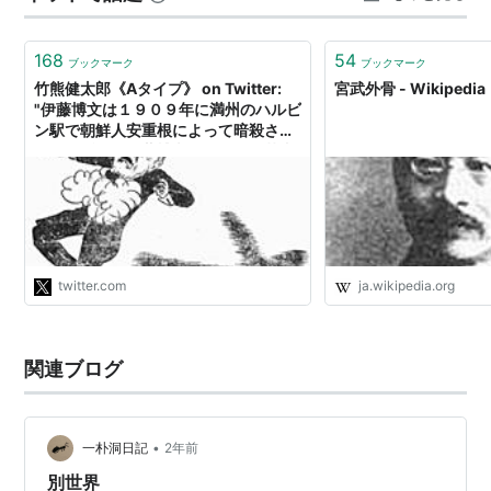
ぜ」に収録の 坪内さんの追悼文を読んでみることにで
す。 暗き世に爆ぜ――俳句的日常 作者:小…
168
54
ブックマーク
ブックマーク
竹熊健太郎《Aタイプ》 on Twitter:
宮武外骨 - Wikipedia
"伊藤博文は１９０９年に満州のハルビ
ン駅で朝鮮人安重根によって暗殺され
たが、ずっと伊藤博文の女好き・芸者
狂いを揶揄し続けていた宮武外骨が
「滑稽新聞」に掲載した漫画が凄まじ
い。死んでからもおちょくり続けてい
る。 https://t.co/zQK00LoUxc"
twitter.com
ja.wikipedia.org
関連ブログ
•
一朴洞日記
2年前
別世界