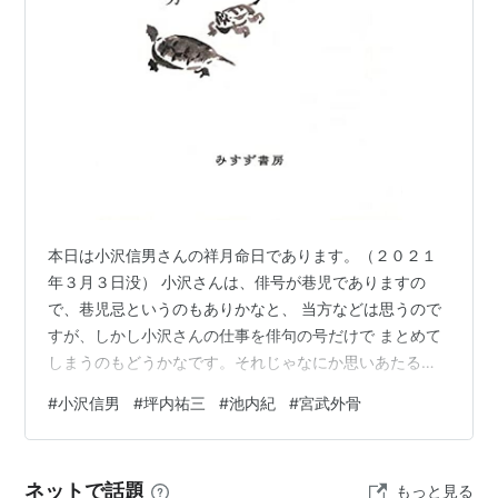
本日は小沢信男さんの祥月命日であります。（２０２１
年３月３日没） 小沢さんは、俳号が巷児でありますの
で、巷児忌というのもありかなと、 当方などは思うので
すが、しかし小沢さんの仕事を俳句の号だけで まとめて
しまうのもどうかなです。それじゃなにか思いあたるも
のはある かなと思いながら、亡くなって早くも五年が経
#
小沢信男
#
坪内祐三
#
池内紀
#
宮武外骨
過です。 昨日は坪内祐三さんの「酒日誌」に登場する小
沢信男さんを話題にして いたのですが（「酒日誌」は、
他の場所にも何箇所か小沢信男さんが登場 していま
ネットで話題
もっと見る
す）、本日は小沢信男さんの遺著となった「暗き世に爆