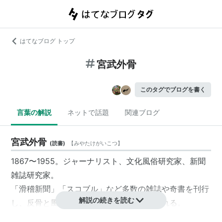
はてなブログ トップ
宮武外骨
このタグでブログを書く
言葉の解説
ネットで話題
関連ブログ
宮武外骨
(
読書
)
【
みやたけがいこつ
】
1867〜1955。ジャーナリスト、文化風俗研究家、新聞
雑誌研究家。
「滑稽新聞」「スコブル」など多数の雑誌や奇書を刊行
解説の続きを読む
し、反骨と風刺諧謔に富む奇人として知られる。
権力揶揄による入獄4回。