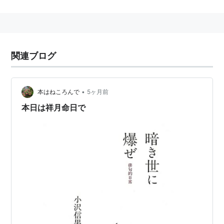
幼名「亀四郎」。亀は「外骨内肉」のため、改名する。
つまりこれが本名である。なお、本人は姓の「宮」と
「武」がともに権力を示すとして嫌い、「外骨」とだけ
関連ブログ
名乗っていた。
•
本はねころんで
5ヶ月前
本日は祥月命日で