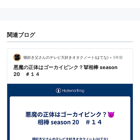
テレビ出演
プレミアの巣窟（2009年10月、フジテレビ）
日テレジェニックの穴（2009年7月〜9月、日本テレ
ビ）
関連ブログ
アイドルの穴（2009年4月〜6月、日本テレビ）
ザ・シスターズ （エンタ371、2008年）
•
猫好き父さんのテレビ大好きオタクノート(はてな)
5年前
海賊戦隊ゴーカイジャー
悪魔の正体はゴーカイピンク？👿相棒 season
20 ＃１４
舞台
「RADIO KILLED THE RADIO STAR」
音楽活動
奏木純とユニット「Tomato n’ pine」を結成。CDを1枚
リリースしている。
Life is beautiful(DVD付)