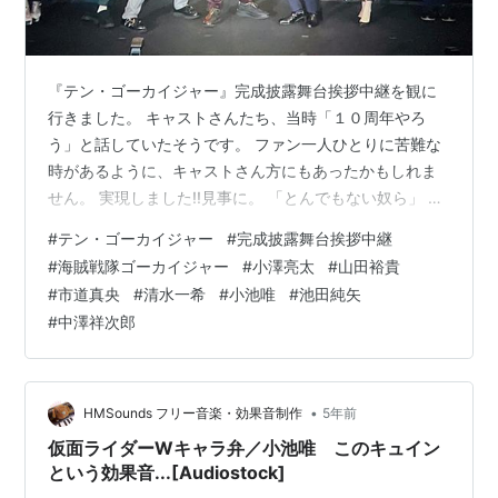
発売日:
2010/04/16
メディア:
DVD
メディア:
DVD
購入
: 2人
クリック
: 202
購入
: 2人
クリック
: 200
回
回
この商品を含むブログ (4
この商品を含むブログ (2
『テン・ゴーカイジャー』完成披露舞台挨拶中継を観に
件) を見る
件) を見る
行きました。 キャストさんたち、当時「１０周年やろ
う」と話していたそうです。 ファン一人ひとりに苦難な
時があるように、キャストさん方にもあったかもしれま
せん。 実現しました!!見事に。 「とんでもない奴ら」 キ
ャラと本人は違っても、物語のようにどこかでリンクし
#
テン・ゴーカイジャー
#
完成披露舞台挨拶中継
ている…かのように感じました。 この完成披露舞台挨拶
#
海賊戦隊ゴーカイジャー
#
小澤亮太
#
山田裕貴
中継は、とても幸せな空間、時間でした!!ファンだけだな
#
市道真央
#
清水一希
#
小池唯
#
池田純矢
く、きっとキャストさんたちにとっても。 筆者も生きて
#
中澤祥次郎
てよかった。ファンで良かった!! ２０２１年１１月 ４日
（木）１９時１５分～１９時４５分 『テン・ゴーカイジ
ャー』完成披露舞台挨拶中…
•
HMSounds フリー音楽・効果音制作
5年前
仮面ライダーWキャラ弁／小池唯 このキュイン
という効果音...[Audiostock]