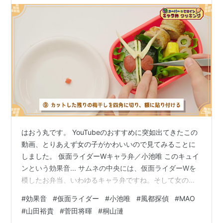
はおう丸です。 YouTubeのおすすめに突如出てきたこの
動画、とりあえず女の子がかわいいので見てみることに
しました。 仮面ライダーWキャラ弁／小池唯 このキュイ
ンという効果音... サムネの中央には、仮面ライダーWを
模したお弁当、いわゆるキャラ弁ですね。そして女の子
は、ゴーカイジャーに出てきたどこかの星のお姫様、モ
#
効果音
#
仮面ライダー
#
小池唯
#
風都探偵
#
MAO
モレンジャー枠の小池唯です。こんなかわいい子がお弁
#
山田裕貴
#
菅田将暉
#
桐山漣
当を作る動画となると、見ないわけにはいかないじゃな