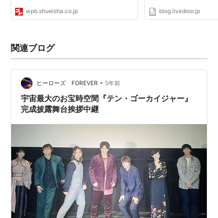
出版
ーカ
ttp://www.foursp.jp/y
社/メーカー:
wpb.shueisha.co.jp
blog.livedoor.jp
ー:
video
像」カテゴリの最新記事 
VAP,INC(VAP)(D)
maker(VC/DAS)(D)
首を晒して話題になった
発売日:
2009/09/26
発売日:
2008/12/19
とか競泳...
メディア:
DVD
メディア:
DVD
関連ブログ
購入
: 1人
クリック
: 170回
クリック
: 149回
この商品を含むブログ
この商品を含むブログ
(10件) を見る
(13件) を見る
•
ヒーローズ FOREVER
5年前
宇宙最大のお宝時空間『テン・ゴーカイジャー』
完成披露舞台挨拶中継
小池
Yui's
唯
Colle
『ぜ
ction
〜ん
唯コ
ぶ、
レ
ゆ
【DV
ぃ』
D】
[DVD
出版
]
社/メ
出版
ーカ
社/メーカー:
ワニブック
ー:
video
ス
maker(VC/DAS)(D)
発売日:
2010/01/07