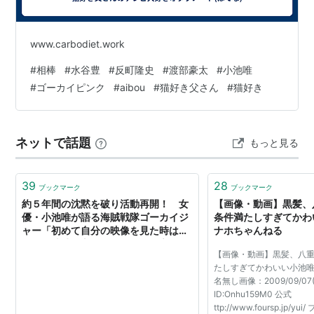
アーティスト:
Tomato
n’Pine,Kenji&Jane
www.carbodiet.work
出版社/メーカー:
インディーズ・メー
カー
#
相棒
#
水谷豊
#
反町隆史
#
渡部豪太
#
小池唯
発売日:
2009/04/04
メディア:
CD
#
ゴーカイピンク
#
aibou
#
猫好き父さん
#
猫好き
購入
: 4人
クリック
: 111回
この商品を含むブログ (18件) を見る
ネットで話題
もっと見る
DVD
39
28
ブックマーク
ブックマーク
約５年間の沈黙を破り活動再開！ 女
【画像・動画】黒髪、
マガ
日テ
優・小池唯が語る海賊戦隊ゴーカイジ
条件満たしすぎてかわい
ジン
レジ
ャー「初めて自分の映像を見た時は、
ナホちゃんねる
メイ
ェニ
ト 小
ック
これで地球を守れるのかなって心配に
池唯
2009
【画像・動画】黒髪、八
なりました」
[DVD
小池
たしすぎてかわいい小池唯 T
]
唯
名無し画像：2009/09/07(月)
[DVD
出版
ID:Onhu159M0 公式
]
社/メ
ttp://www.foursp.jp/yui