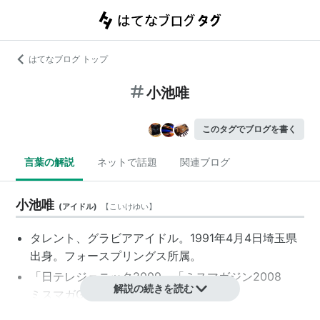
はてなブログ トップ
小池唯
このタグでブログを書く
言葉の解説
ネットで話題
関連ブログ
小池唯
(
アイドル
)
【
こいけゆい
】
タレント、グラビアアイドル。1991年4月4日埼玉県
出身。フォースプリングス所属。
「日テレジェニック2009」「ミスマガジン2008
解説の続きを読む
ミスマガGyaO賞」受賞