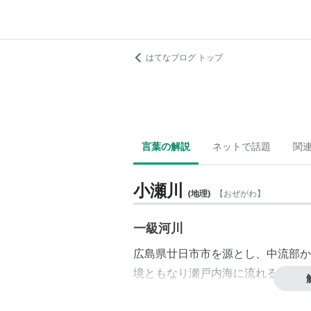
はてなブログ トップ
言葉の解説
ネットで話題
関
小瀬川
(
地理
)
【
おぜがわ
】
一級河川
広島県
廿日市市
を源とし、中流部か
境ともなり
瀬戸内海
に流れる
一級河