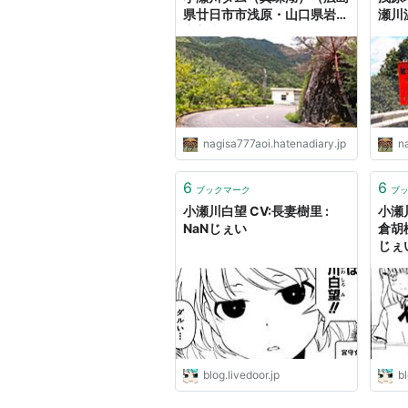
県廿日市市浅原・山口県岩国
瀬川
市美和町） - 何でも見てやろ
浅原
う！瀬戸内海の小さな旅！
ろう
nagisa777aoi.hatenadiary.jp
n
6
6
ブックマーク
ブ
小瀬川白望 CV:長妻樹里 :
小瀬川
NaNじぇい
倉胡桃
じぇ
blog.livedoor.jp
bl