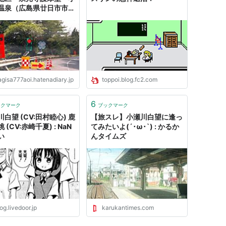
温泉（広島県廿日市市、
～栗栖） - 何でも見てや
！瀬戸内海の小さな旅！
agisa777aoi.hatenadiary.jp
toppoi.blog.fc2.com
6
ックマーク
ブックマーク
白望 (CV:田村睦心) 鹿
【旅スレ】小瀬川白望に逢っ
 (CV:赤崎千夏) : NaN
てみたいよ(´･ω･`) : かるか
い
んタイムズ
og.livedoor.jp
karukantimes.com