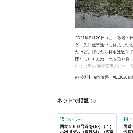
2021年9月20日（月・敬老
ど、先日仕事途中に発見した佐
たけど、行ったら見頃は過ぎて
開だったもんね… 気を取り直
い！（暑い 観光栗園だけど、
は焼き栗だけが目的だからそれ
#
小瀬川
#
蛇喰磐
#
LEICA M
ました。 帰りは蛇喰磐経由で
ね～。
ネットで話題
15
14
ブックマーク
ブ
国道１８６号線をゆく（４）
国道
小瀬川ダム（真珠湖）（広島
浅原