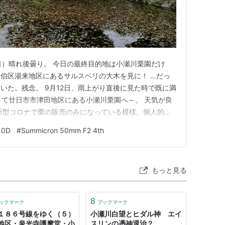
の日）晴れ後曇り。 今日の最終目的地は小瀬川栗園だけ
伯区湯来地区にあるサルスベリの大木を見に！ …だっ
いた。残念。 9月12日、雨上がり直後に見た時で既に満
して廿日市市津田地区にある小瀬川栗園へ～。 天気が良
新型コロナで栗の販売のみになっている模様。個人的に
で良いんだけど～。 和栗の焼き栗、美味しゅうござい
10D
#
Summicron 50mm F2 4th
大竹市に出て帰宅しました。 もう泳ぐには寒い気候です
もっと見る
8
ックマーク
ブックマーク
１８６号線をゆく（５）
小瀬川白望とヒダル神 エイ
地区・泉光寺護摩堂・小
スリンの憑神退治？