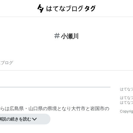
小瀬川
連ブログ
はてな
はてな
はてな
らは
広島県
・
山口県
の県境となり
大竹市
と
岩国市
の
Copyrig
川
。
解説の続きを読む