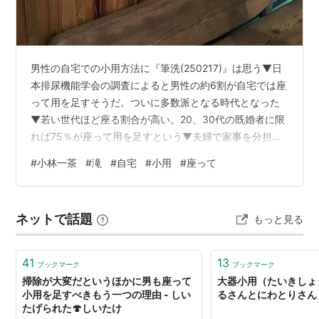
男性の自宅での小用方法に『筆洗(250217)』は思う▼日
本排尿機能学会の調査によると男性の約6割が自宅では座
って用を足すそうだ。ついに多数派となる時代となった
▼若い世代ほど座る割合が高い。20、30代の既婚者に限
れば75％が座って用を足すという▼夫婦で家事を分担す
るのがあたりまえの時代であり、「失敗」すれば、自分
#
小林一茶
#
滝
#
自宅
#
小用
#
座って
で掃除しなければならない事情もあるだろう。コロナ禍
を経て、衛生意識が向上したことも背景か▼欧州でのあ
る調査によると、ドイツ60％、スウェーデンは50％、デ
ネットで話題
もっと見る
ンマーク44％。英国はどういうわけか低くて25％。自宅
に限った調査ではないので単純に比較はできないが、日
本の6割は高い数字かもしれ…
41
13
ブックマーク
ブックマーク
掃除が大変だというほかに男も座って
大器小用（たいきしょう
小用を足すべきもう一つの理由 - しい
るさんとにわとりさん
たげられた🍄しいたけ