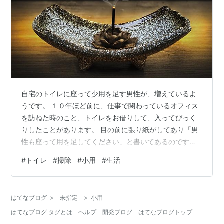
自宅のトイレに座って少用を足す男性が、増えているよ
うです。 １０年ほど前に、仕事で関わっているオフィス
を訪ねた時のこと、トイレをお借りして、入ってびっく
りしたことがあります。 目の前に張り紙がしてあり「男
性も座って用を足してください」と書いてあるのです。
私は生まれてこの方、小の用を足すときには、立ってす
#
トイレ
#
掃除
#
小用
#
生活
るものだと思っていましたから、その張り紙を見た時に
は一瞬戸惑いを覚えたものでした。 そのオフィスはスタ
ッフが男性は1名のみで、あとは全員女性でしたので、ひ
はてなブログ
>
未指定
>
小用
弱そうな男性スタッフは、女性パワーに押し切られて、
はてなブログ タグとは
ヘルプ
開発ブログ
はてなブログトップ
そういうルールに決まったのかな、などと思ったもので