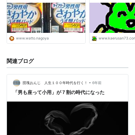
www.watto.nagoya
www.kaerusan73.co
関連ブログ
•
団塊おんじ 人生１００年時代を行く！
6年前
「男も座って小用」が７割の時代になった