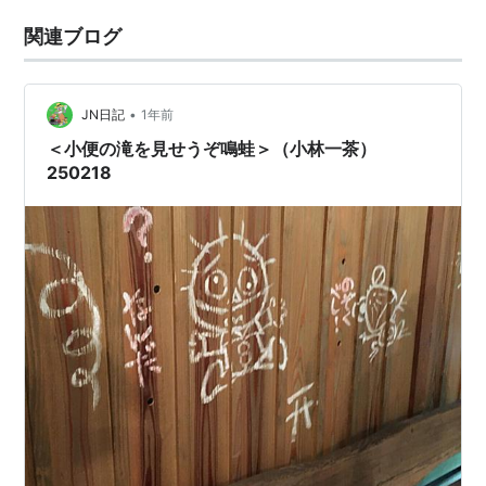
関連ブログ
•
JN日記
1年前
＜小便の滝を見せうぞ鳴蛙＞（小林一茶）
250218