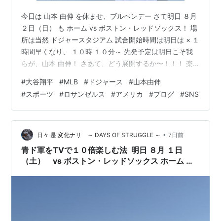
今日は 山本 由伸 を休ませ、ブルペンデー さて明日 ８月
２日（日） も ホーム vs ボストン・レッドソックス！ 場
所は当然 ドジャースタジアム 試合開始時間は明日は × １
時間早くなり、 １０時 １０分～ 先発予定は明日こそ我
らが、山本 由伸！ さあて、どう展開するか〜！！！ 楽
しみじゃの〜！
#
大谷翔平
#
MLB
#
ドジャース
#
山本由伸
#
スポーツ
#
ロサンゼルス
#
アメリカ
#
ブログ
#
SNS
•
日々 是 変化ナリ ～ DAYS OF STRUGGLE ～
7日前
青ド軍をTVで１０倍楽しむ法 明日 ８月 １日
（土） vs ボストン・レッドソックス ホーム 第
１戦 その 試合開始時間 は？