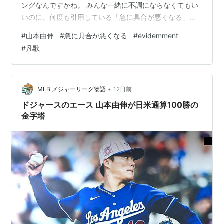
ングなんですかね。 みんな一緒に不調にならなくてもい
いのに。何度も引用している「急に具合が悪くなる」。
語る会？で、ベテラン看護師ソフィの言葉。
#
山本由伸
#
急に具合が悪くなる
#
évidemment
「évidemment！」（もちろん）毎日10～20分ほど、
#
凡歌
Duolingoを続けている。 フランス語コースは482日。
「エビダモン」 なかなか覚えられなかったが、脳に刻み
込めた。 ちょいちょいフランス語を聞き取れたことで、
3時間の長丁場は飽きなかった。 （長台詞は全く歯が立
•
MLB メジャーリーグ物語
12日前
たないけ…
ドジャースのエース 山本由伸が日米通算100勝の
金字塔