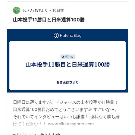
•
おさんぽびより
10日前
山本投手11勝目と日米通算100勝
日曜日に遡りますが、ドジャースの山本投手が11勝目！
日米通算100勝目おめでとうございます🎉 すごいな〜。
それでいてインタビューはいつも謙虚！ 怪我なく勝ち続
けてください！！ www.nikkansports.com
#
ドジャース
#
山本由伸