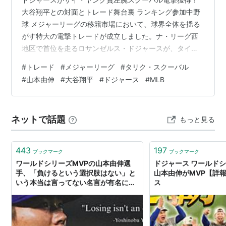
大谷翔平との対面とトレード舞台裏 ランキング参加中野
球 メジャーリーグの移籍市場において、球界全体を揺る
がす特大の電撃トレードが成立しました。ナ・リーグ西
地区で首位を走るロサンゼルス・ドジャースが、タイガ
ースから2年連続でサイ・ヤング賞に輝いている最強左腕
#
トレード
#
メジャーリーグ
#
タリク・スクーバル
タリク・スクーバル投手を獲得したと正式発表しまし
#
山本由伸
#
大谷翔平
#
ドジャース
#
MLB
た。ワールドシリーズ3連覇を目指すチームの超大型補
強、そして電撃合流を果たした現地の模様や舞台裏の事
実関係を整理してお届けします。 目次 1. 今回のニュー
ネットで話題
もっと見る
ス・試合の事実まとめ 2. ファンの反応・リアルな声 3.
私の感想 1. 今回のニュース…
443
197
ブックマーク
ブックマーク
ワールドシリーズMVPの山本由伸選
ドジャース ワールドシ
手、「負けるという選択肢はない」と
山本由伸がMVP【詳報】
いう本当は言ってない名言が有名にな
ス
り公式グッズに