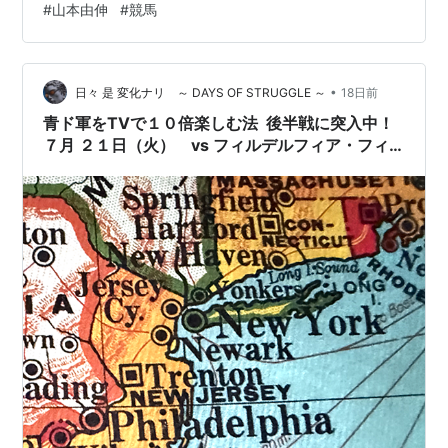
#
山本由伸
#
競馬
しい内容だったように思います。（←素人の見方です）
ただ個人の感想としては、2時間以上も見ているのになか
なか点が入らなくて、面白かったかと言われると微妙な
感じでした。冷めた見方をすれば、ボールが敵味方の陣
•
日々 是 変化ナリ ～ DAYS OF STRUGGLE ～
18日前
地を往復しているだけ。本当はもう少し点が入って、…
青ド軍をTVで１０倍楽しむ法 後半戦に突入中！
７月 ２１日（火） vs フィルデルフィア・フィ
リーズ アウェイ 第1戦 その 試合開始時間 は？