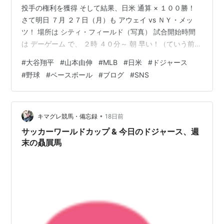
投手の権利を獲得 そして結果、日米 通算 × １００勝！
さて明日 ７月 ２７日（月）も アウェイ vs ＮＹ・メッ
ツ！ 場所は シティ・フィールド（写真） 試合開始時間
は デーゲーム で、 ２時 ４０分～ 朝 早い！（ていう前日
深夜？） 先発予定は、シーアン さあて、どう展開する
#
大谷翔平
#
山本由伸
#
MLB
#
日米
#
ドジャース
か〜！！！ 楽しみじゃの〜！
#
野球
#
ベースボール
#
ブログ
#
SNS
•
キマグレ競馬・備忘録
18日前
サッカーワールドカップ & 今日のドジャース、週
末の贔屓馬