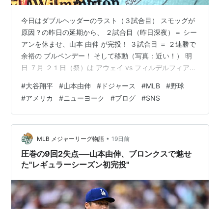
今日はダブルヘッダーのラスト（３試合目） スモッグが
原因？の昨日の延期から、 ２試合目（昨日深夜）＝ シー
アンを休ませ、山本 由伸 が完投！ ３試合目 ＝ ２連勝で
余裕の ブルペンデー！ そして移動（写真：近い！） 明
日 ７月 ２１日（祭）は アウェイ vs フィルデルフィア・
フィリーズ 場所は シチズンズ・バンク・パーク 試合開
#
大谷翔平
#
山本由伸
#
ドジャース
#
MLB
#
野球
始時間は、 ８時 １０分～ 先発予定は、今度こそ シーア
#
アメリカ
#
ニューヨーク
#
ブログ
#
SNS
ン さあて、どう展開するか〜！！！
•
MLB メジャーリーグ物語
19日前
圧巻の9回2失点──山本由伸、ブロンクスで魅せ
た"レギュラーシーズン初完投"