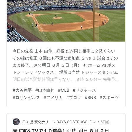
今日の先発 山本 由伸、好投 だが同じ相手に２発くらい
その後は修正 ８回にも不運な追加点 ２ vs ３ 試合はその
まま終了... さて明日 ８月 ３日（月） も ホーム vs ボス
トン・レッドソックス！ 場所は当然 ドジャースタジアム
明日の試合開始時間は早くなり、 ８時 ２０分～ 先発予
定は、シーハン！ さあて、どう展開するか〜！！！ 楽し
#
大谷翔平
#
山本由伸
#
MLB
#
ドジャース
みじゃの〜！
#
ロサンゼルス
#
アメリカ
#
ブログ
#
SNS
#
スポーツ
•
日々 是 変化ナリ ～ DAYS OF STRUGGLE ～
6日前
青ド軍をTVで１０倍楽しむ法 明日 ８月 ２日