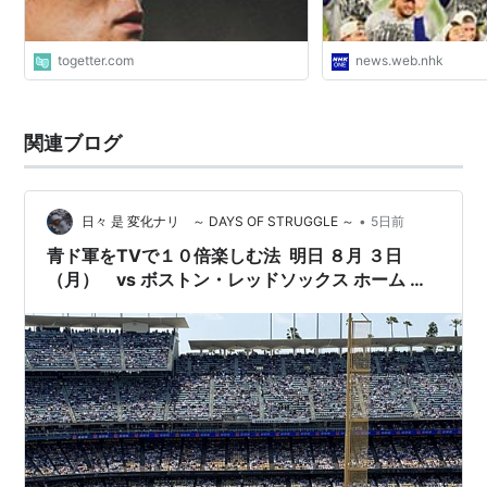
togetter.com
news.web.nhk
関連ブログ
•
日々 是 変化ナリ ～ DAYS OF STRUGGLE ～
5日前
青ド軍をTVで１０倍楽しむ法 明日 ８月 ３日
（月） vs ボストン・レッドソックス ホーム 最
終戦 その 試合開始時間 は？