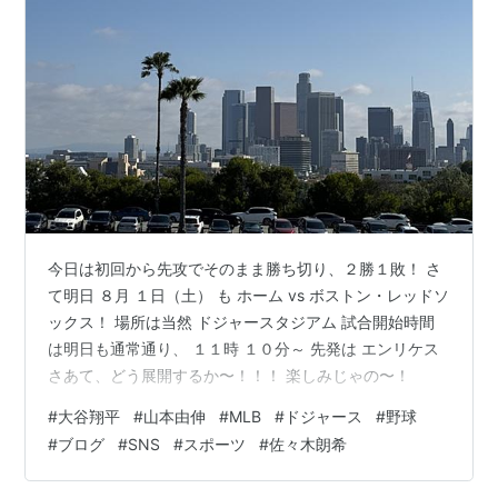
今日は初回から先攻でそのまま勝ち切り、２勝１敗！ さ
て明日 ８月 １日（土） も ホーム vs ボストン・レッドソ
ックス！ 場所は当然 ドジャースタジアム 試合開始時間
は明日も通常通り、 １１時 １０分～ 先発は エンリケス
さあて、どう展開するか〜！！！ 楽しみじゃの〜！
#
大谷翔平
#
山本由伸
#
MLB
#
ドジャース
#
野球
#
ブログ
#
SNS
#
スポーツ
#
佐々木朗希