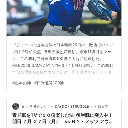
ドジャースの山本由伸は日本時間26日の、敵地でのメッ
ツ戦で6回1失点、5奪三振と好投し、今季11勝目をマー
ク。この勝利で日米通算100勝の大台に到達した。
MLB2026 GAMEDAY NYM 3 - 4 LAD 山本は、この勝利
で日米通算100勝の大台に到達。岡山県備前市という風光
明媚な美しい街で野球を始めた少年は、NPBのオリック
#
山本由伸
#
日米通算100勝
ス・バファローズで日本のエースへと成長し、海を渡っ
てMLBという最高峰の舞台へ挑戦。矢田修トレーナーや
スタッフの支えを受けながら、MLBで30勝を積み重ねて
•
きた。 QSメーカーとしての安定感 この試合では、初回
日々 是 変化ナリ ～ DAYS OF STRUGGLE ～
12日前
から二死1・2塁のピンチを迎える立ち上がりだったが、
青ド軍をTVで１０倍楽しむ法 後半戦に突入中！
…
明日 ７月 ２７日（月） vs ＮＹ・メッツ アウェ
イ 最終戦 その 試合開始時間 は？