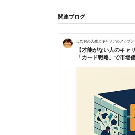
1977/4/14生まれ AB型 身長1
趣味はカクテル作り。
関連ブログ
しずちゃんとともに金曜レギュラー
山寺宏一（やまちゃん）の事を「兄
また、ニッポン放送ほか全国ネット
えむおの人生とキャリアのアップデ
パーソナリティーを単独で務めてい
【才能がない人のキャ
2010年4月7日より、TBSラジオをキ
「カード戦略」で市場
枠）にて『水曜JUNK 山里亮太の
別名：
ピット山里