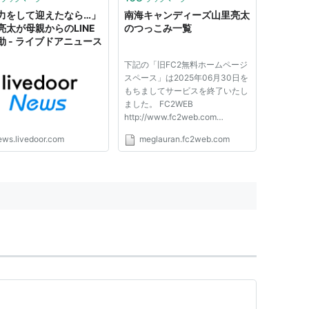
力をして迎えたなら…」
南海キャンディーズ山里亮太
亮太が母親からのLINE
のつっこみ一覧
動 - ライブドアニュース
下記の「旧FC2無料ホームページ
スペース」は2025年06月30日を
もちましてサービスを終了いたし
ました。 FC2WEB
http://www.fc2web.com
GOOSIDE
ews.livedoor.com
meglauran.fc2web.com
http://www.gooside.com k-
free.net http://www.k-free.net
Easter http://www.easter.ne.jp
55 STREET
http://www.55street.net
ZERO_CITY.com
http://www.zero-city.com OJIJ...