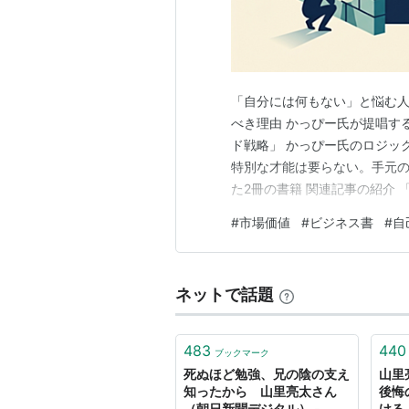
「自分には何もない」と悩む人
べき理由 かっぴー氏が提唱す
ド戦略」 ​かっぴー氏のロジ
特別な才能は要らない。手元の
た2冊の書籍 関連記事の紹介
作者×山里亮太の思考に触れる
#
市場価値
#
ビジネス書
#
自
る」「あの人には、どう逆立ち
事の中で、圧倒的な「才能」を
ネットで話題
483
440
ブックマーク
死ぬほど勉強、兄の陰の支え
山里
知ったから 山里亮太さん
後悔
（朝日新聞デジタル） -
ける