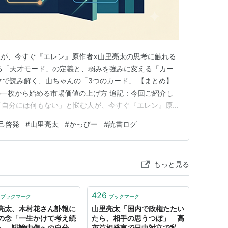
が、今すぐ『エレン』原作者×山里亮太の思考に触れる
る「天才モード」の定義と、弱みを強みに変える「カー
ックで読み解く、山ちゃんの「3つのカード」 【まとめ】
一枚から始める市場価値の上げ方 追記：今回ご紹介し
 「自分には何もない」と悩む人が、今すぐ『エレン』原
べき理由 ​「同期のあいつは、いつも一歩先を行ってい
己啓発
#
山里亮太
#
かっぴー
#
読書ログ
しても勝てる気がしない」 ​ビジネスの現場や日々の仕
持つ人を前にして…
もっと見る
426
ブックマーク
ブックマーク
亮太、木村花さん訃報に
山里亮太「国内で政権たたい
の念「一生かけて考え続
たら、相手の思うつぼ」 高
」 誹謗中傷への自分な
市首相発言で日中対立で私見