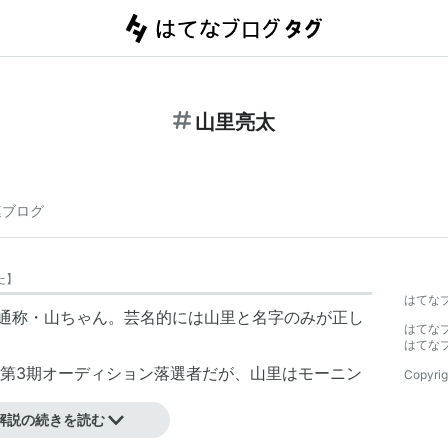
山里亮太
連ブログ
た
】
はてな
通称・
山ちゃん
。芸名的には
山里
と名字のみが正し
はてな
はてな
第3期オーディション落選者だが、山里はモーニン
Copyrig
解説の続きを読む