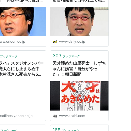
対策を語る【主な発言掲
「メディア側の人間としてし
ないように」/デイリースポ
ーツ online
ww.oricon.co.jp
www.daily.co.jp
303
ブックマーク
ブックマーク
ラハ」スタジオメンバー
天才諦めた山里亮太 しずち
亮太らにも止まらぬ中
ゃんに妨害「自分がやっ
木村花さん死去から5日
た」：朝日新聞
ポニチアネックス） -
oo!ニュース
eadlines.yahoo.co.jp
www.asahi.com
168
ブックマーク
ブックマーク