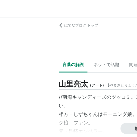
はてなブログ トップ
言葉の解説
ネットで話題
関
山里亮太
(
アート
)
【
やまさとりょう
//南海キャンディーズのツッコミ。
い。
相方・しずちゃんはモーニング娘。
グ娘。ファン。
元・足軽エンペラー。