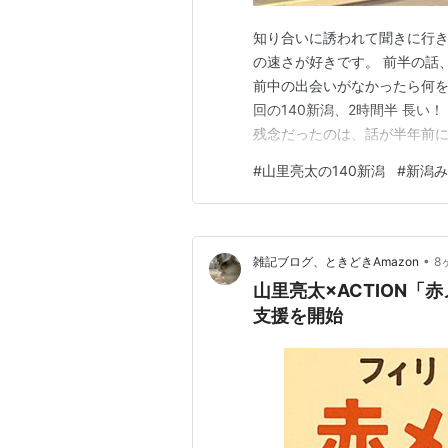
知り合いに誘われて聞きに行き
の速さが好きです。 前半の話
前中の出会いがなかったら何を
回の140新潟、2時間半 長い
残念だったのは、話が半年前に
内容でも古さを感じる。 時間
#
山里亮太の140新潟
#
新潟み
るのだろう。 だから、今朝の
•
雑記ブログ、ときどきAmazon
8
山里亮太×ACTION
支援を開始