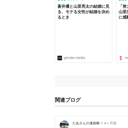
蒼井優と山里亮太の結婚に見
「努
る、モテる女性が結婚を決め
山里
るとき
に感
gendai.media
n
関連ブログ
•
だあさんの連絡帳
4ヶ月前