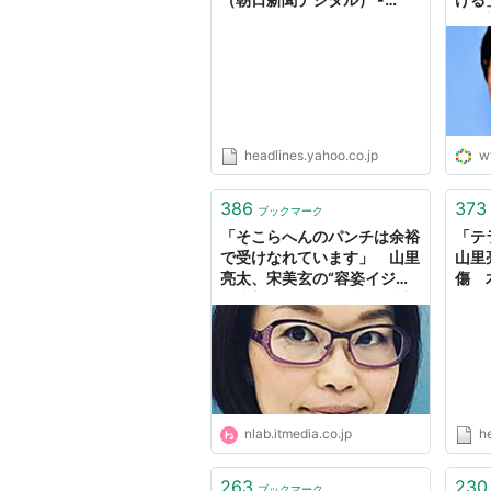
Yahoo!ニュース
りの
載】
headlines.yahoo.co.jp
w
386
373
ブックマーク
「そこらへんのパンチは余裕
「テ
で受けなれています」 山里
山里
亮太、宋美玄の“容姿イジ
傷 
り”謝罪にユーモア含んだ神
（ス
対応 | ねとらぼ
Yah
nlab.itmedia.co.jp
h
263
230
ブックマーク