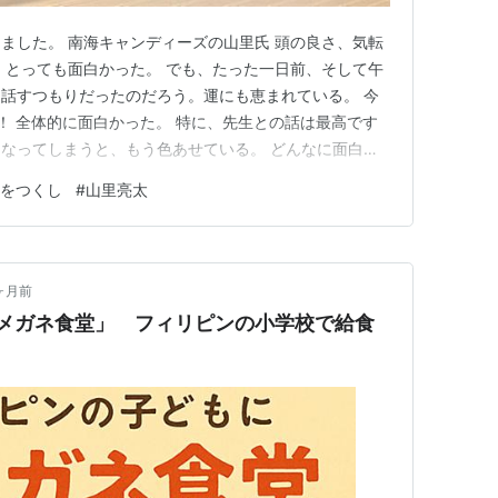
ました。 南海キャンディーズの山里氏 頭の良さ、気転
、とっても面白かった。 でも、たった一日前、そして午
話すつもりだったのだろう。運にも恵まれている。 今
！！ 全体的に面白かった。 特に、先生との話は最高です
なってしまうと、もう色あせている。 どんなに面白い
が経つと新鮮味が減るなぁ～ 言葉にも濁りが混ざってく
をつくし
#
山里亮太
話、昨日の話は最高！！
ヶ月前
「赤メガネ食堂」 フィリピンの小学校で給食