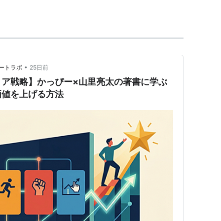
78cm スリーサイズはB95-W95-H110 関西大学卒
MCとして出演中の「おはスタ」では、メインMCの
さん」と呼んで慕っている。
で放送中の生ワイド番組「ヤンピース！」の金曜日
•
ートラボ
25日前
た。
リア戦略】かっぴー×山里亮太の著書に学ぶ
ー局に毎週水曜25:00〜27:00（いわゆるJUNK
価値を上げる方法
不毛な議論』放送中。