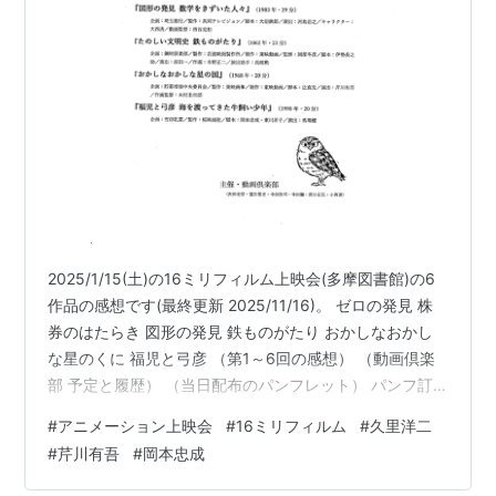
後、未完のままに残された「注文の多い料理店」は盟友
川本の手で仕上げられた。その作品はときに鋭い批判精
神を垣間見せつつも温かみにあふれ、死後も再評価の声
は高まるばかりである。
（『造形作品でみる岡本忠成アニメーションの世界』よ
り引用）
リスト::アニメーションスタッフ
2025/1/15(土)の16ミリフィルム上映会(多摩図書館)の6
作品の感想です(最終更新 2025/11/16)。 ゼロの発見 株
券のはたらき 図形の発見 鉄ものがたり おかしなおかし
な星のくに 福児と弓彦 （第1～6回の感想） （動画倶楽
部 予定と履歴） （当日配布のパンフレット） パンフ訂
正 「福児と～」は「製作：エコー社、監督・絵コンテ：
#
アニメーション上映会
#
16ミリフィルム
#
久里洋二
岡本忠成」（クレジットより） 主催の「原口正弘」は
#
芹川有吾
#
岡本忠成
「原口正宏」 広報映画はPR映画や文教・教育映画とも呼
ばれる企業などの宣伝や啓蒙用ですが、商業映画以上に