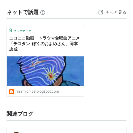
情報や作品が保存されていないのが現状です。 上映作品
ネットで話題
もっと見る
は全て、会場のセミナールームと同じ建物内の多摩…
9
ブックマーク
ニコニコ動画 トラウマ合唱曲アニメ
「チコタン-ぼくのおよめさん」岡本
忠成
hisamichi58.blogspot.com
関連ブログ