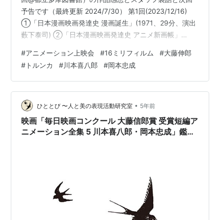
予告です（最終更新 2024/7/30） 第1回(2023/12/16)
①「日本漫画映画発達史 漫画誕生」(1971、29分、演出
藪下泰司) ②「日本漫画映画発達史 アニメ新画帳」
(1973、40分、演出 藪下泰司) ③「くじら」(1952、1
#
アニメーション上映会
#
16ミリフィルム
#
大藤伸郎
巻、大藤信郎) ④「幽霊船」(1956、11分、大藤信郎) 第
#
トルンカ
#
川本喜八郎
#
岡本忠成
2回 (2024/2/10) ①「バヤヤ」(1950、78分、チェコス
ロバキア、監督 イジィ・トルンカ) ②「王様の耳はロバ
の耳」(1950、28分、チェコスロバキア、監督 カレル・
ゼ…
•
ひととび 〜人と美の表現活動研究室
5年前
映画「毎日映画コンクール 大藤信郎賞 受賞短編ア
ニメーション全集 5 川本喜八郎・岡本忠成」鑑賞
記録