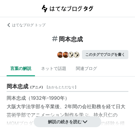
はてなブログ トップ
岡本忠成
このタグでブログを書く
言葉の解説
ネットで話題
関連ブログ
岡本忠成
(
アニメ
)
【
おかもとただなり
】
岡本忠成（1932年-1990年）
大阪大学法学部を卒業後、2年間の会社勤務を経て日大
芸術学部でアニメーション制作を学ぶ。持永只仁の
解説の続きを読む
MOMプロダクションでアニメーターとしての経験を積
み、1964年には株式会社エコーを設立。以後、短篇人