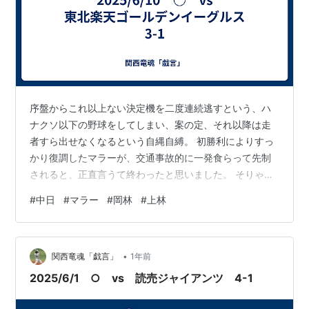
序盤からこれ以上ない決定機を二度連続逃すという、ハ
ナクソ以下の野球をしてしまい、案の定、それ以降は走
者すら出せなくなるという自縄自縛。 初勝利によりすっ
かり復調したマラーが、交通事故的に一発食らって先制
されると、正直言うて終わったと思いました。 そりゃク
ソのような野球やってりゃ、勝利の女神もそっぽ向くわ
#
中日
#
マラー
#
岡林
#
上林
なぁと。 しかし彼女の気まぐれで７回二死からチャンス
を掴むと、岡林の巧打で同点に持ち込めました。 内寄り
のボールをショートの頭上へ打ち返す、奴の教科書のよ
•
うな打撃がチームを救ってくれましたな。 さらに上林の
関西竜魂「戯言」
1年前
強烈なファースト正面の当たりを、浅村が後逸して逆転
2025/6/1 ○ vs 読売ジャイアンツ 4-1
となりました。 あれはエラーとされました…