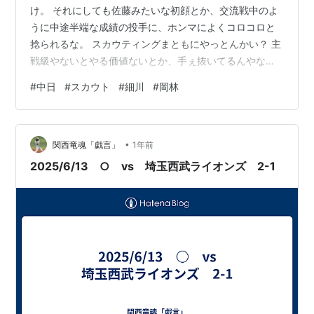
け。 それにしても佐藤みたいな初顔とか、交流戦中のよ
うに中途半端な成績の投手に、ホンマによくコロコロと
捻られるな。 スカウティングまともにやっとんかい？ 主
戦級やないとやる価値ないとか、手ぇ抜いてるんやない
やろな。 ホンマに恥ずかしいわ。 ウエスタンでのスカウ
#
中日
#
スカウト
#
細川
#
岡林
ティングは、いったいどうなっとるんや？？ ええ加減に
データの少ない、ポッと出の選手に「プロの厳しさ」を
味わわされるのは、恥やと思って何とかせぇ！ 打つ方も
•
リーグ戦再開で打てなくなったね。 細川も４番に座って
関西竜魂「戯言」
1年前
やってくれるかと思ったら、カラッキリやもんなぁ…。
2025/6/13 ○ vs 埼玉西武ライオンズ 2-1
今日は８回のチャンスで、岡林のタイ…