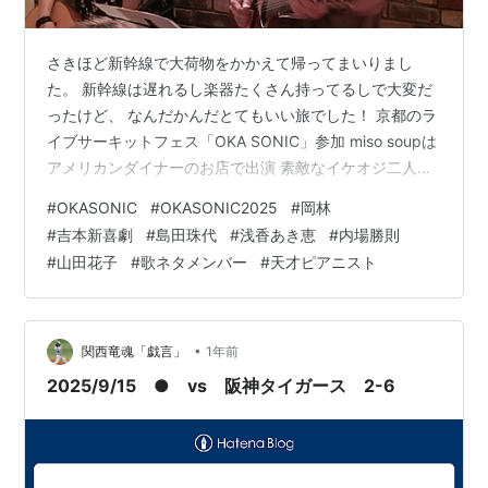
さきほど新幹線で大荷物をかかえて帰ってまいりまし
た。 新幹線は遅れるし楽器たくさん持ってるしで大変だ
ったけど、 なんだかんだとてもいい旅でした！ 京都のラ
イブサーキットフェス「OKA SONIC」参加 miso soupは
アメリカンダイナーのお店で出演 素敵なイケオジ二人の
ユニット「岡林」ライブ鑑賞 なんばグランド花月で漫才
#
OKASONIC
#
OKASONIC2025
#
岡林
と吉本新喜劇を鑑賞 京都のライブサーキットフェス
#
吉本新喜劇
#
島田珠代
#
浅香あき恵
#
内場勝則
「OKA SONIC」参加 主宰は岡寿恵弘さんっていう素敵
#
山田花子
#
歌ネタメンバー
#
天才ピアニスト
なイケオジなんですけど、 自分の名前をイベントタイト
ルにしてこんなにビッグにやっちゃうってすごくない？
この方が専門学校の先生をやっていたころ、私は生徒と
して知り合いま…
•
関西竜魂「戯言」
1年前
2025/9/15 ● vs 阪神タイガース 2-6