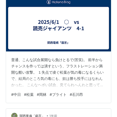
普通、こんな試合展開なら負けとるで(苦笑)。 前半から
チャンスを作っては潰すという、フラストレーション満
開な酷い攻撃。 １失点で凌ぐ松葉が気の毒になるくらい
で、結局のところ気の毒にも、奴は勝ち投手にはなれん
かった。 こんなヘボい試合、見てられへんわと思ってウ
ォーキングに出たら、スマホでの経過チェックで「大
#
中日
#
松葉
#
岡林
#
ブライト
#
石川昂
勢、暴投」て。 こんな勝ち方もあるんやなぁ…と呆れな
がら、また歩き始めるのであった…。 まぁ、どうしても
勝ちたい試合やったから、こんな勝ち方でもチームには
•
良薬なんやろね。 打線で評価できるとしたら、先制され
関西竜魂「戯言」
1年前