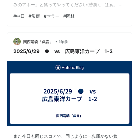
みのアホー」と笑ってやってください(苦笑)。 はぁ。 そ
んで今日の試合の方やけど、見どころなかったねぇ。 記
#
中日
#
常廣
#
マラー
#
岡林
事の書きようがないわ。 そりゃ、完封されるくらいなん
やから、当たり前なんやけどね。 マラーが調子の悪いな
かで、そこそこ粘ったくらいやろか。 まぁ、５回途中で
•
101球というあたりで、四苦八苦してたというのは分かり
関西竜魂「戯言」
1年前
そうなもんやけどね。 しかし、今日勝つにはまったく不
2025/6/29 ● vs 広島東洋カープ 1-2
足な内容でしかなかった。 …
また今日も同じスコアで、同じように一歩届かない負