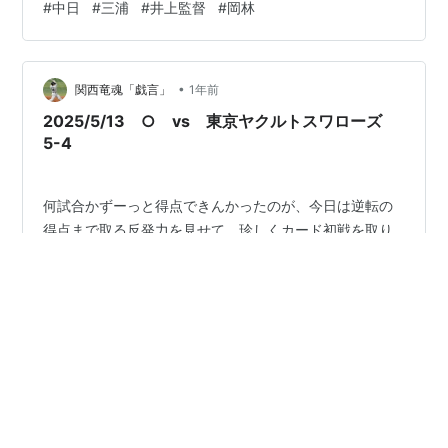
#
中日
#
三浦
#
井上監督
#
岡林
ピンチが来たら素直に交代させるというベンチワークが
ええでしょう。 それで少しずつ成長して、いずれ奴も完
投を狙えるようになれば、奴も一流になれるかも知れま
•
へん。 あとはムダな四球を減らすことやろね。 見てて危
関西竜魂「戯言」
1年前
なっかしいもん。 打つ方は打線の組み換えがハマったか
2025/5/13 ○ vs 東京ヤクルトスワローズ
な。 「３番・岡林」が、ワンチャンス…
5-4
何試合かずーっと得点できんかったのが、今日は逆転の
得点まで取る反発力を見せて、珍しくカード初戦を取り
ました。 まず三浦が初回で３失点するという、絶望的な
立ち上がりになりましたが、直後にすぐ１点を返し、さ
らに４回にも１点と小刻みに点差を詰めておいたこと
が、逆転の布石になりました。 とくにフル出場していな
#
中日
#
岡林
#
山本
#
大島
#
鵜飼
がら打点ゼロだった岡林が、犠飛でようやく１打点を稼
げたことが、いろんな意味で大きかった。 そうしてドラ
の勢いがヤクルトのミスを誘発し、山本、大島のタイム
•
リー連打に結びついたと思います。 (大島のシーズ初安打
関西竜魂「戯言」
1年前
が５月というのも、なんか感じるものがありますなぁ) 本