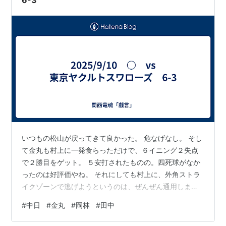
いつもの松山が戻ってきて良かった。 危なげなし。 そし
て金丸も村上に一発食らっただけで、６イニング２失点
で２勝目をゲット。 ５安打されたものの。四死球がなか
ったのは好評価やね。 それにしても村上に、外角ストラ
イクゾーンで逃げようというのは、ぜんぜん通用しまへ
んな。 以前も柳がやられてましたが、アウトローの打て
#
中日
#
金丸
#
岡林
#
田中
るわけないコースを左中間にぶち込まれてたように、今
日はアウトローギリギリのボールをカツンと合わせただ