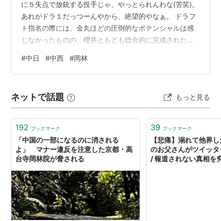
に５失点で放銃する投手じゃ、やっとられんわな(苦笑)。
あれがドラ１だっつーんやから、絶望的やなぁ。 ドラフ
ト指名の際には、金丸ほどの圧倒的なポテンシャルは感
じなかったものの、櫻井ともども総合的に完成された投
手に見えたんやけどなぁ。 シーズン始まってみれば、絶
#
中日
#
中西
#
岡林
対的な球威はないわ、何よりムラっ気があって安定しな
い。 あれでは続けて勝てんし、何よりイニングイーター
としても不十分や。 完成度が高く見えただけに、成長余
ネットで話題
もっと見る
地がどんだけあるのかも疑わしいし、せっかくのドラ１
入札が死に札にならんか、懐疑的な目で見てしまうわ。
(私の目が腐ってると思わせてくれた…
192
39
ブックマーク
ブックマーク
「中国の一部になるのに消される
【悲痛】溺れて他界し
よ」 マナー違反を注意した京都・高
のお父さんがツイッタ
台寺岡林院が脅される
/ 報道されない真相を究
スニュース