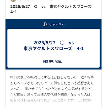
た直後に岡林が同点弾を放ったこと。 あれで松葉もかな
2025/5/27 ○ vs 東京ヤクルトスワローズ
り楽になったわな。 一方で文句をつけ…
4-1
昨日の負けを帳消しにするほど嬉しかないし、散々相手
からヘルプがあったんで、力勝ちしたという感想はあり
まへん。 勝たせてもらっただけのような気がするけど、
ただ前回と違って三浦の交代機を間違えなかったのは、
監督の成長も見られて良かったと思います。 三浦に関し
ては一時の松葉のように、５イニング＋α程度に考えて、