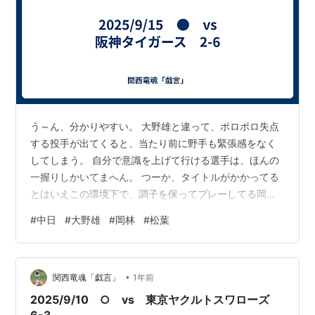
う～ん、分かりやすい。 大野雄と違って、ポロポロ失点
する投手が出てくると、当たり前に野手も緊張感をなく
してしまう。 自分で意識を上げて行ける選手は、ほんの
一握りしかいてまへん。 つーか、タイトルがかかってる
とはいえこの環境下で、調子を保ってプレーしてる岡林
はさすがに大したもんだわ。 やっぱり目標の有無って、
#
中日
#
大野雄
#
岡林
#
松葉
全員が何ぼ「必死でプレーしてる！」とか強弁しても、
目に見える結果に出るもんです。 しかしそういうチーム
だと、優勢な試合では勝てるけど、劣勢では負けるとい
•
う、投手頼りの勝敗にしかなりまへん。 劣勢の試合でも
関西竜魂「戯言」
1年前
勝つには、自らモチベートできる選手が揃ってなければ
2025/9/10 ○ vs 東京ヤクルトスワローズ
難しい。 昨夜の大野雄が、「可能性があ…
6-3