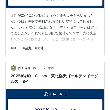
金丸が25イニング目にようやく援護点をもらいました
が、今日も序盤で先制される苦しい展開にしてしまし
た。 いつも奴には援護がなく、常々可哀そうやとは思っ
てましたが、それでも圧倒的な投球ができず、先に失点
してきたのは奴であって、そこは課題と言うべきやっ
た…と言えば厳しいやろか。 今日も四球が絡んで、西
#
中日
#
金丸
#
岡林
川、瀧澤へ同じような高めに抜けたスライダーを投げ
て、連打を食らってしまったのよね。 それ以降は見事に
立ち直りましたが、やっぱり毎度の立ち上がり、前半で
•
の不安定さはクリアされんままなんで、そこは意識して
関西竜魂「戯言」
1年前
もらいたいね。 援護点もたったの１点のみやったんで、
2025/6/10 ○ vs 東北楽天ゴールデンイーグ
また初勝利はお預けやけど、次こそピシャッと勝って
ルス 3-1
く…