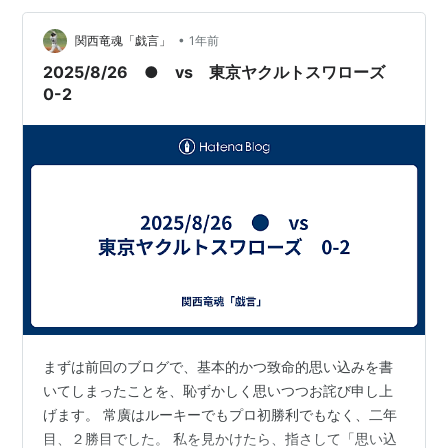
けで、左翼席まで運んで見せるんやからバケモノもええ
•
とこです。 徹底的にインサイドで勝負せん限り、逃げる
関西竜魂「戯言」
1年前
ことにはなりまへん。 外角はボールゾーンにすること
2025/8/26 ● vs 東京ヤクルトスワローズ
を、徹底することやね。 とりあえず、ア…
0-2
まずは前回のブログで、基本的かつ致命的思い込みを書
いてしまったことを、恥ずかしく思いつつお詫び申し上
げます。 常廣はルーキーでもプロ初勝利でもなく、二年
目、２勝目でした。 私を見かけたら、指さして「思い込