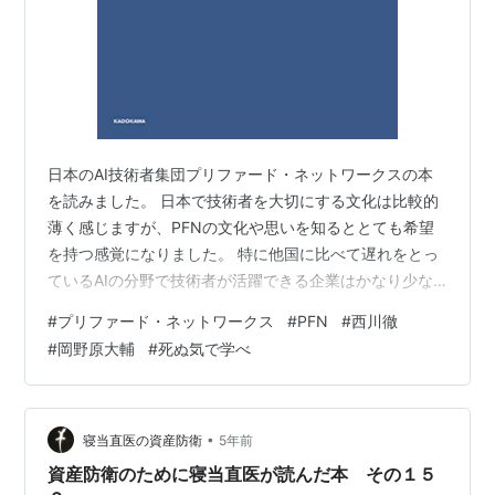
日本のAI技術者集団プリファード・ネットワークスの本
を読みました。 日本で技術者を大切にする文化は比較的
薄く感じますが、PFNの文化や思いを知るととても希望
を持つ感覚になりました。 特に他国に比べて遅れをとっ
ているAIの分野で技術者が活躍できる企業はかなり少な
いと思いますし、こういった企業に多くの資本が流れて
#
プリファード・ネットワークス
#
PFN
#
西川徹
欲しいと思います。 Learn or Die 死ぬ気で学べ プリファ
#
岡野原大輔
#
死ぬ気で学べ
ードネットワークスの挑戦 作者:西川 徹,岡野原 大輔
KADOKAWA Amazon 📒 Summary + Notes | まとめノー
ト Preferred Networks 創業者たちの生い立ち パラダイ
ムシフト P…
•
寝当直医の資産防衛
5年前
資産防衛のために寝当直医が読んだ本 その１５