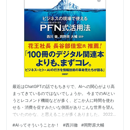
最近はChatGPTの話でもちきりで、AIへの関心がより高
まってきているのではないでしょうか。 今までのAIとい
うとレコメンド機能などが多く、どこか人に時間を使わ
せる・消費を促すみたいな側面がありこんな世界を望ん
でいたのかな、と思えることが多くありました。 2022年
あたりからその潮目は変化し始め、AIが絵を描いたり、
#
AIってそういうことか！
#
西川徹
#
岡野原大輔
ChatGPTで検索のあり方が変わりそうであると言うこと