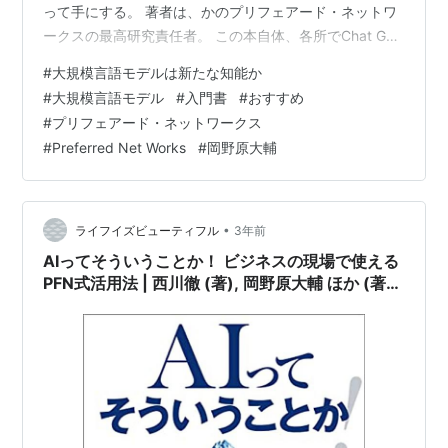
って手にする。 著者は、かのプリフェアード・ネットワ
ークスの最高研究責任者。 この本自体、各所でChat GTP
を活用したとのことだったが 時宜を得た、コンパクトな
#
大規模言語モデルは新たな知能か
新書版。 難しい内容を実にわかりやすく、数式などは使
#
大規模言語モデル
#
入門書
#
おすすめ
わずに解説している。 時に哲学的な内容になりそうなも
#
プリフェアード・ネットワークス
のを、あっさり、合理的に。 よほど頭のよい、かつ言語
#
Preferred Net Works
#
岡野原大輔
能力が高い人なのかしらん、と思ったが 人工知能・言語
処理の研究者で、そこを突っ込んで考えてきたというこ
となのか。 それに…
•
ライフイズビューティフル
3年前
AIってそういうことか！ ビジネスの現場で使える
PFN式活用法 | 西川徹 (著), 岡野原大輔 ほか (著) |
2023年書評#16