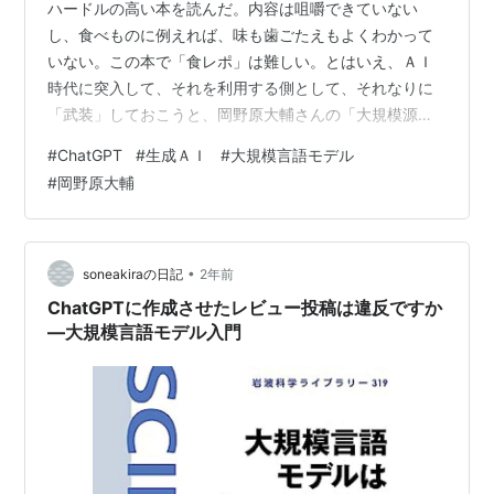
ハードルの高い本を読んだ。内容は咀嚼できていない
し、食べものに例えれば、味も歯ごたえもよくわかって
いない。この本で「食レポ」は難しい。とはいえ、ＡＩ
時代に突入して、それを利用する側として、それなりに
「武装」しておこうと、岡野原大輔さんの「大規模源モ
デルは新たな知能か」を選んだ。この手のことは若い人
#
ChatGPT
#
生成ＡＩ
#
大規模言語モデル
に習うのが一番。ＩＴ会社の創業者・経営者だそうだ。
#
岡野原大輔
詳しいことはわからないが、少しは分かった気にさせて
くれた本ではあった。 大規模言語モデルは新たな知能か
ＣｈａｔＧＰＴが変えた世界 (岩波科学ライブラリー) 作
者:岡野原 大輔 岩波書店 Amazon 外国の人にメールを書
•
soneakiraの日記
2年前
くときや、辞書を持っていない言…
ChatGPTに作成させたレビュー投稿は違反ですか
―大規模言語モデル入門