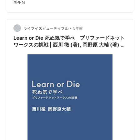
#
PFN
でよりクリエイティブ方面への活用も提示されてきまし
た。 そんな中、AIの活用事例を多くもつPFNによるAI紹
介本である本書を読んでみました。
anatomy.preferred.jp AIってそういうことか！ ビジネス
•
ライフイズビューティフル
5年前
の現場…
Learn or Die 死ぬ気で学べ プリファードネット
ワークスの挑戦 | 西川 徹 (著), 岡野原 大輔 (著) |
2022年書評#8