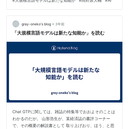
#
大規模言語モデルは新たな知能か
#
岡野原大輔
#
AI
で、どんなことができるのか。入門書として選んだ。以
下抜き書きで。 「LLMとChatGPTの違いLLMは、膨大な
テキストデータから学習し、高度な言語理解を実現する
•
技術です。 一方のChatGPTは、LLMを応用して人と自然
gray-oneko's blog
3年前
な会話ができるように特化した対話型A…
「大規模言語モデルは新たな知能か」を読む
Chat GTPに関しては、雑誌の特集等でおおよそのことは
わかるのだが。 山形浩生が、某経済誌の書評コーナー
で、その概要の解説書として 取り上げおり、ほう、と思