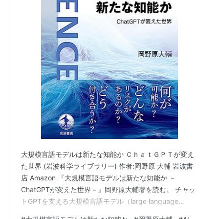
大規模言語モデルは新たな知能か ＣｈａｔＧＰＴが変え
た世界 (岩波科学ライブラリー) 作者:岡野原 大輔 岩波書
店 Amazon 『大規模言語モデルは新たな知能か －
ChatGPTが変えた世界－』岡野原大輔著を読む。 チャッ
トGPTを支える大規模言語モデル（large language
model、LLM）。見たことはあるが、どんなシステム