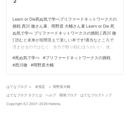
２
Learn or Die死ぬ気で学べプリファードネットワークスの
挑戦 西川 徹さん著、岡野原 大輔さん著 Learn or Die 死
ぬ気で学べ プリファードネットワークスの挑戦 [ 西川 徹
] 読むと未来が垣間見えて楽しい本です!適当なところで
済ませるのではなく、全力で取り組むほうがいい。改め
て仕事や生活を前向きに頑張ろうと気を入れてくれる良
#
死ぬ気で学べ
#
プリファードネットワークスの挑戦
い本です。 特に若い人におすすめです。 Marskoinのツイ
#
西川徹
#
岡野原大輔
ッターはこちら
はてなブログ
>
未指定
>
岡野原大輔
はてなブログ タグとは
ヘルプ
開発ブログ
はてなブログトップ
Copyright (C) 2001-
2026
Hatena.