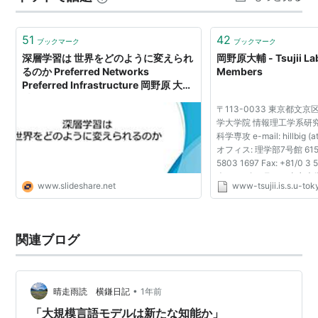
門的に学んでいきたい大学生」向けかなという印…
51
42
ブックマーク
ブックマーク
深層学習は 世界をどのように変えられ
岡野原大輔 - Tsujii La
るのか Preferred Networks
Members
Preferred Infrastructure 岡野原 ⼤大
輔
〒113-0033 東京都文京
学大学院 情報理工学系研
科学専攻 e-mail: hillbig (at)
オフィス: 理学部7号館 615号室
5803 1697 Fax: +81/0 
介 2007年4月から東京
www.slideshare.net
www-tsujii.is.s.u-tok
学系研究科・コンピュー
に在籍し、...
関連ブログ
•
晴走雨読 横鎌日記
1年前
「大規模言語モデルは新たな知能か」