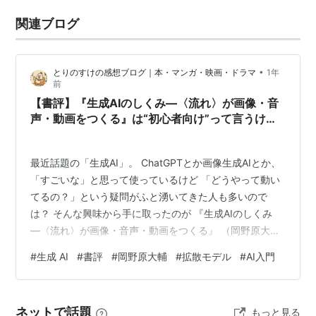
関連ブログ
•
とりのすけの感想ブログ｜本・マンガ・映画・ドラマ
1年
前
【書評】『生成AIのしくみ―〈流れ〉が画像・音
声・動画をつくる』は“初心者向け”って言うけ
ど…ちょっと難しかった【でも読んでよかった】
最近話題の「生成AI」。 ChatGPTとか画像生成AIとか、
「すごいな」と思って使っているけど 「どうやって動い
てるの？」という疑問がふと湧いてきた人も多いので
は？ そんな興味から手に取ったのが 『生成AIのしくみ
―〈流れ〉が画像・音声・動画をつくる』 （岡野原大輔
著） という本です。 生成ＡＩのしくみ 〈流れ〉が画
#
生成 AI
#
書評
#
岡野原大輔
#
拡散モデル
#
AI入門
像・音声・動画をつくる (岩波科学ライブラリー) 作者:岡
野原 大輔 岩波書店 Amazon Amazonの商品説明には 初
心者向け やさしく解説 とありましたが、結論から言うと
ネットで話題
もっと見る
ちょっと難しかったです。 おそらく、「AIをこれから専