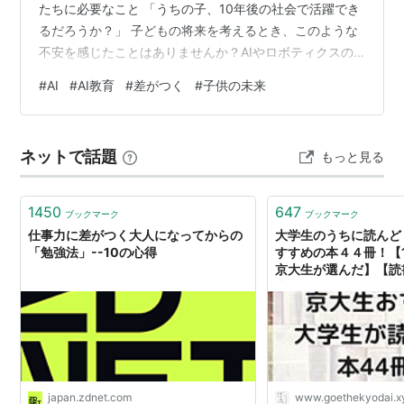
たちに必要なこと 「うちの子、10年後の社会で活躍でき
るだろうか？」 子どもの将来を考えるとき、このような
不安を感じたことはありませんか？AIやロボティクスの
進化により、私たちの生活や仕事の形は急速に変化して
#
AI
#
AI教育
#
差がつく
#
子供の未来
います。ChatGPTの登場によって、知識労働の多くが自
動化される可能性が示され、「人間にしかできないこ
と」の定義が大きく変わりつつあります。 教育熱心な親
ネットで話題
もっと見る
として、お子さんに「将来役立つスキル」を身につけさ
せたいと考えるのは自然なことです。しかし、従来の
「偏差値至上主義」「詰め…
1450
647
ブックマーク
ブックマーク
仕事力に差がつく大人になってからの
大学生のうちに読んど
「勉強法」--10の心得
すすめの本４４冊！【1
京大生が選んだ】【読書
生ぞ
japan.zdnet.com
www.goethekyodai.x