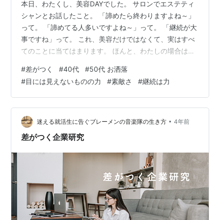
本日、わたくし、美容DAYでした。 サロンでエステティ
シャンとお話したこと。 「諦めたら終わりますよね～」
って。 「諦めてる人多いですよね～」って。 「継続が大
事ですね」って。 これ、美容だけではなくて、実はすべ
てのことに当てはまります。 ほんと、わたしの場合は美
容とおしゃれに時間とお金を使うのは【気分良く居た
#
差がつく
#
40代
#
50代 お洒落
い】ただそれだけなんですけど。 同じ生きるなら楽し
#
目には見えないものの力
#
素敵さ
#
継続は力
く、気分良く、生きたい、という、自分の価値観なんで
すよね。 女性は40～50代になると、急激に身体の変化
がありますね。 俗にいう「更年期」と呼ばれる期間です
が、結婚して家庭を持ち、お子さんがいらっしゃる方な
•
迷える就活生に告ぐブレーメンの音楽隊の生き方
4年前
どは、ちょうどお子さんの進学の時…
差がつく企業研究