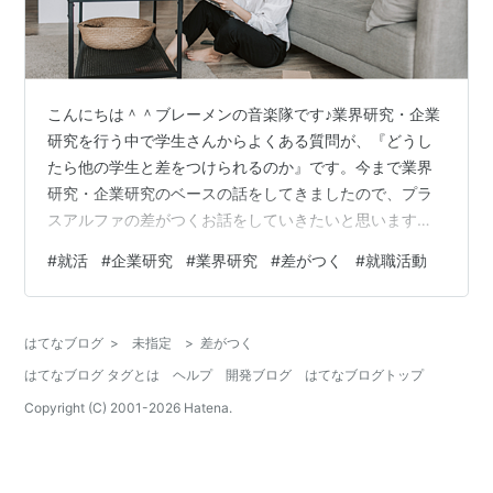
こんにちは＾＾ブレーメンの音楽隊です♪業界研究・企業
研究を行う中で学生さんからよくある質問が、『どうし
たら他の学生と差をつけられるのか』です。今まで業界
研究・企業研究のベースの話をしてきましたので、プラ
スアルファの差がつくお話をしていきたいと思います。
これを読むことで、差別化をはかれますよ☆ ①売上構成
#
就活
#
企業研究
#
業界研究
#
差がつく
#
就職活動
比率を見る 【企業研究】ホームページで見るべき6つの
ポイントでも触れましたが、売上構成比率を見ること
で、その企業の強みや力を入れていることが分かりま
はてなブログ
>
未指定
>
差がつく
す。業績やIR情報に掲載されていることが多いので、是
はてなブログ タグとは
ヘルプ
開発ブログ
はてなブログトップ
非見てみてください。有名企業でもAという商品に力を一
番入れていると思ったら、実はBという商品の売…
Copyright (C) 2001-
2026
Hatena.