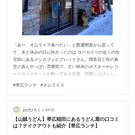
「あー、オムライス食べたい」と数週間前から思って
て、夫と休みの日に向かったのは ヨーカドーの近くの住
宅街にあるメシカフェピグレットさん。喫茶店と街の食
堂の真ん中っぽい雰囲気で、古い映画のポスターやレコ
ードのジャケットが飾ってある反面、窓際にはびっしり
マンガがおいてありました。そのマンガはいわゆる青年
#
帯広ランチ
#
オムライス
コミックばかりじゃなく、女性向けのセンスの良いもの
が多くてマンガ好きの私は待ち時間が足りないくらい
(笑)。ちなみに読んでいたのはつるかめ助産院。小川糸さ
•
んの本、好きです。 夫は定食＝生姜焼きの人。どんなに
おびひろぐ
6年前
美味しそうなものが豊富なお店でも、絶対に生姜焼き。
【山賊うどん】帯広稲田にあるうどん屋の口コミ
我が家は少量をシェアしながら食べるので、本当は…
は？テイクアウトも紹介【帯広ランチ】