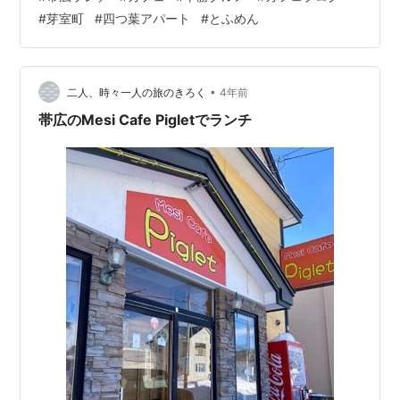
行ったことのない店に行きたい落ち着いた雰囲気の店を
#
芽室町
#
四つ葉アパート
#
とふめん
知りたいデートにおすすめなカフェを知りたい友達と行
くカフェを探している 四つ葉ａｐａｒｔ（四つ葉アパー
ト）は予約必須？ 四つ葉アパートの名前の由来 ハンバー
グプレート 四つ葉ごはん 四つ葉アパートのカレー スイ
•
二人、時々一人の旅のきろく
4年前
ーツ（ケーキ・パフェ） まと…
帯広のMesi Cafe Pigletでランチ