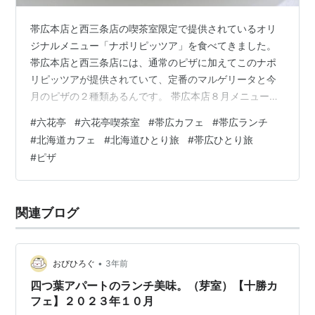
帯広本店と西三条店の喫茶室限定で提供されているオリ
ジナルメニュー「ナポリピッツア」を食べてきました。
帯広本店と西三条店には、通常のピザに加えてこのナポ
リピッツアが提供されていて、定番のマルゲリータと今
月のピザの２種類あるんです。 帯広本店８月メニュー
で、今回ワタシは今月のピザ「ネギとミョウガ」をいた
#
六花亭
#
六花亭喫茶室
#
帯広カフェ
#
帯広ランチ
だいてまいりましたよ。 ごま油を加えたネギ塩だれをベ
#
北海道カフェ
#
北海道ひとり旅
#
帯広ひとり旅
ースに、みょうが、白髪ネギのスライスをたっぷりのせ
#
ピザ
てあります。ラー油も効いていて、あっさりながらもう
まみたっぷりのピザでした！ で、やっぱりこの生地。表
面はカリッと中はもっちりとした食感が特徴とのこと
関連ブログ
で、いつもの六花亭ピザとはひと味違いました。…
•
おびひろぐ
3年前
四つ葉アパートのランチ美味。（芽室）【十勝カ
フェ】２０２３年１０月