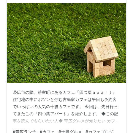
帯広市の隣、芽室町にあるカフェ『四つ葉ａｐａｒｔ』
住宅地の中にポツンと佇む古民家カフェは平日も予約客
でいっぱいの人気の十勝カフェです。 今回は、先日行っ
てきたこの『四つ葉アパート』を紹介します。 ◆この記
事を読んでもらいたい人◆ 帯広グルメが知りたい カフェ
に行きたい ランチが食べたい おしゃれなご飯を食べたい
#
帯広ランチ
#
カフェ
#
十勝グルメ
#
カフェブログ