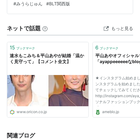
#
みうらじゅん
#
BLT関西版
て、独自の紙面が他の版より多くなっています。 B…
（2001年3月、フジテレビ）
君ならできる（2001年9月、テレビ朝日） - 主演 高橋
尚子役
ネットで話題
もっと見る
VICTORY! 〜フットガールズの青春〜（2003年11月22
日、フジテレビ）
15
6
ブックマーク
ブックマーク
銀座ぐらん堂，送別会（2006年3月18日、テレビ東京）
速水もこみち＆平山あやが結婚「温か
平山あやオフィシャル
く見守って」【コメント全文】
「ayappeeeeeeなbl
バラエティー
熱中時間 忙中"趣味"あり（2005年、NHK-BS2）
★インスタグラム始めまし
ンスタグラムを始めました
平成教育予備校（2005年、フジテレビ）
てチェックしてみてくだ
投稿!国民生活向上センター（2005年12月27日、2006
http://instagram.com/a
ソナルファッションブッ
年8月1日、フジテレビ）
「HAPPY★A」 （￥1,2
www.oricon.co.jp
ameblo.jp
はねるのトびら(2006年7月19日、フジテレビ)
映画
関連ブログ
しあわせ家族計画
（2000年9月、松竹）