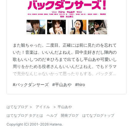
また観ちゃった。二度目。正確には前に見たのを忘れて
いた！音楽は、いいんだよねえ。田中圭好きだし陣内の
歌もいいしつのだ☆ひろまで出てるし平山あや可愛いし
周りをかためる役者さんもいいんだよねえ。でもドラマ
で充分なんじゃないかって思ったりもする。バックダン
サーズって…なんでもっと上を目指さないんだろ。バッ
#
バックダンサーズ
#
平山あや
#
hiro
クだよ、バック。
はてなブログ
>
アイドル
>
平山あや
はてなブログ タグとは
ヘルプ
開発ブログ
はてなブログトップ
Copyright (C) 2001-
2026
Hatena.