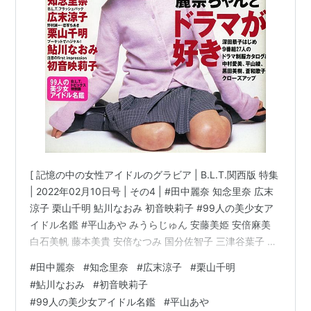
帰ってきたロッカーのハナコさん（2003年10月 - 11
月、NHK総合） - 御厨みそら役
ミステリー民俗学者 八雲樹（2004年10月 - 12月、テレ
ビ朝日） - 富良野役
はるか17（2005年7月 - 9月、テレビ朝日） - 連続ドラ
マ初主演・宮前遥役
「
ダンディ・ダディ？
〜恋愛小説家・伊崎龍之
介〜」(2009年7月-9月、テレビ朝日)
[ 記憶の中の女性アイドルのグラビア | B.L.T.関西版 特集
単発ドラマ
| 2022年02月10日号 | その4 | #田中麗奈 知念里奈 広末
涼子 栗山千明 鮎川なおみ 初音映莉子 #99人の美少女ア
クロイツェル・ソナタ（1999年3月） - ドラマ初主演
イドル名鑑 #平山あや みうらじゅん 安藤美姫 安倍麻美
悪いオンナ「ルーズソックス刑事」（2000年2月、
白石美帆 藤本美貴 安倍なつみ 国分佐智子 三津谷葉子 加
TBS） - 主演・銭形紅子役
藤あい 西村繭子 深田恭子 内山理名 後藤理沙 仲根かすみ
#
田中麗奈
#
知念里奈
#
広末涼子
#
栗山千明
金曜エンタテイメント・浅見光彦シリーズ イーハトー
#BLT関西版 他 | 10歳代・20歳代の男性をターゲットと
#
鮎川なおみ
#
初音映莉子
ヴの幽霊（2000年10月、フジテレビ）
し、女性アイドルのグラビアとテレビの月刊番組表を組
#
99人の美少女アイドル名鑑
#
平山あや
み合わせた誌面!! 特に関西版は『KANSAI B.L.T.』とし
学校の怪談・春の物の怪スペシャル 何かが憑いている