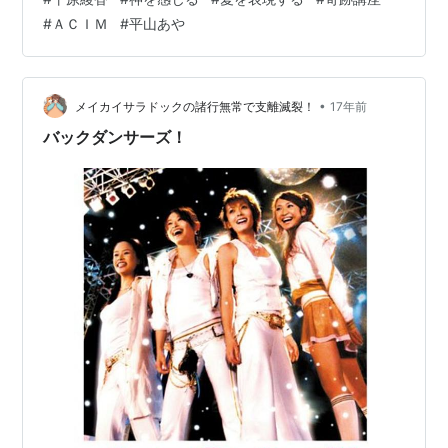
て、 今日見ていて、あれ、なんかちがうなあ、 と思い、
#
ＡＣＩＭ
#
平山あや
目を凝らしてよく確認すると、 平山あやとは別人だった
ことに初めて気づいた。 そう、海外に長く住んでいる
と、有名人の、 顔と名前がごっちゃになることがよくあ
るのだ。 上戸彩と石原さとみも（あや、という名前多す
•
メイカイサラドックの諸行無常で支離滅裂！
17年前
ぎ！） 最近になってようや…
バックダンサーズ！