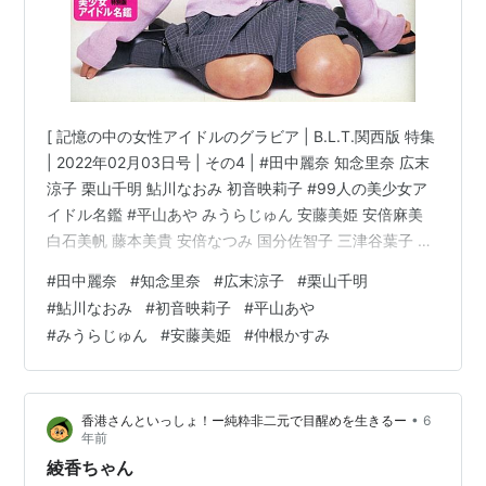
UFO襲来!トルネード大作戦!!』挿入歌
書籍
平山あやの右脳ドリル（2005年6月、講談社、ISBN
[ 記憶の中の女性アイドルのグラビア | B.L.T.関西版 特集
4063077527） - 監修：吉田たかよし
| 2022年02月03日号 | その4 | #田中麗奈 知念里奈 広末
涼子 栗山千明 鮎川なおみ 初音映莉子 #99人の美少女ア
イドル名鑑 #平山あや みうらじゅん 安藤美姫 安倍麻美
白石美帆 藤本美貴 安倍なつみ 国分佐智子 三津谷葉子 加
藤あい 西村繭子 深田恭子 内山理名 後藤理沙 仲根かすみ
#
田中麗奈
#
知念里奈
#
広末涼子
#
栗山千明
#BLT関西版 他 | 10歳代・20歳代の男性をターゲットと
#
鮎川なおみ
#
初音映莉子
#
平山あや
し、女性アイドルのグラビアとテレビの月刊番組表を組
#
みうらじゅん
#
安藤美姫
#
仲根かすみ
み合わせた誌面!! 特に関西版は『KANSAI B.L.T.』とし
て、独自の紙面が他の版より多くなっています。 B…
•
香港さんといっしょ！ー純粋非二元で目醒めを生きるー
6
年前
綾香ちゃん