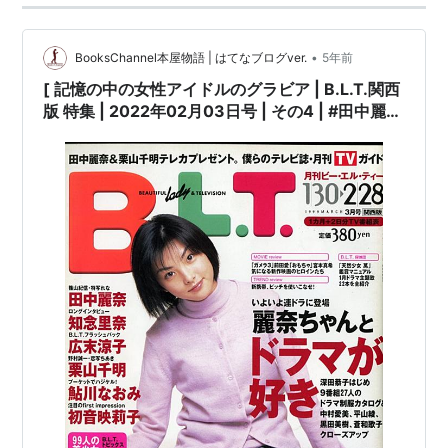
ウォーターボーイズ（2001年9月、東宝）
ラヴァーズ・キス（2003年1月、東宝）
•
BooksChannel本屋物語 | はてなブログver.
5年前
こち亀THE MOVIE 2・UFO襲来!トルネード大作戦!!
[ 記憶の中の女性アイドルのグラビア | B.L.T.関西
（2003年12月） ミーナ役（声優）
版 特集 | 2022年02月03日号 | その4 | #田中麗奈
知念里奈 広末涼子 栗山千明 鮎川なおみ 初音映莉
恋愛小説（2004年6月、WOWOW）
子 #99人の美少女アイドル名鑑 #平山あや みうら
Tokyo Tower（2005年1月、東宝）
じゅん 安藤美姫 安倍麻美 白石美帆 藤本美貴 安倍
風のファイター（2004年8月、韓国映画）※2005年末
なつみ 国分佐智子 三津谷葉子 加藤あい 西村繭子
深田恭子 内山理名 後藤理沙 仲根かすみ #BLT関
日本DVD発売予定
西版 他 |
バックダンサーズ！（2006年9月9日公開、フジテレ
ビ）＝主演
キトキト！（2007年3月公開、シネカノン）
CD
来て来てあたしンち（2002年、）アニメ『あたしン
ち』 ED
Missin'you（2003年、）映画『こち亀THE MOVIE 2・