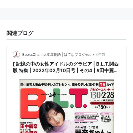
リ。
ホリプロ所属。
連続ドラマ
関連ブログ
可愛いだけじゃダメかしら?（1999年1月 - 3月、テレビ
朝日） - 三村恵梨花役
天国のKiss（1999年7月 - 9月、テレビ朝日） - 御手洗
•
BooksChannel本屋物語 | はてなブログver.
4年前
今日子役
[ 記憶の中の女性アイドルのグラビア | B.L.T.関西
版 特集 | 2022年02月10日号 | その4 | #田中麗奈
隣人は密かに笑う（1999年10月 - 12月、日本テレビ）
知念里奈 広末涼子 栗山千明 鮎川なおみ 初音映莉
20歳の結婚（2000年7月 - 9月、TBS）
子 #99人の美少女アイドル名鑑 #平山あや みうら
Fighting Girl（2001年7月 - 9月、フジテレビ） - 吉田
じゅん 安藤美姫 安倍麻美 白石美帆 藤本美貴 安倍
冬実役
なつみ 国分佐智子 三津谷葉子 加藤あい 西村繭子
深田恭子 内山理名 後藤理沙 仲根かすみ #BLT関
ロッカーのハナコさん（2002年8月 - 10月、NHK総
西版 他 |
合） - 御厨みそら役
いつもふたりで（2003年1月 - 3月、フジテレビ） - 入
江知華役