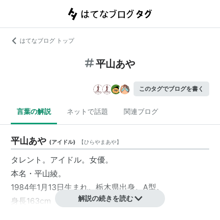
はてなブログ トップ
平山あや
このタグでブログを書く
言葉の解説
ネットで話題
関連ブログ
平山あや
(
アイドル
)
【
ひらやまあや
】
タレント。アイドル。女優。
本名・平山綾。
1984年1月13日生まれ。栃木県出身。A型。
解説の続きを読む
身長163cm B85（D） W59 H82
第23回ホリプロタレントスカウトキャラバングランプ