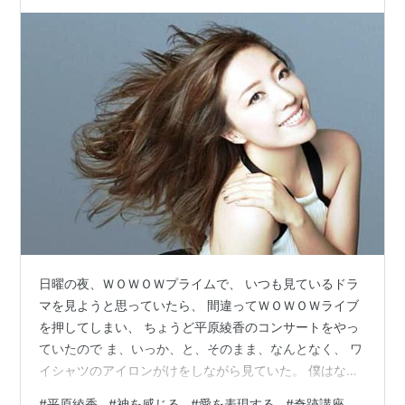
日曜の夜、ＷＯＷＯＷプライムで、 いつも見ているドラ
マを見ようと思っていたら、 間違ってＷＯＷＯＷライブ
を押してしまい、 ちょうど平原綾香のコンサートをやっ
ていたので ま、いっか、と、そのまま、なんとなく、 ワ
イシャツのアイロンがけをしながら見ていた。 僕はなぜ
かずっと、 平山あやのことを平原綾香だと思いこんでい
#
平原綾香
#
神を感じる
#
愛を表現する
#
奇跡講座