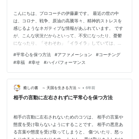
こんにちは、プロコーチの伊藤豪です。 最近の世の中
は、コロナ、戦争、原油の高騰等々、精神的ストレスを
感じるようなネガティブな情報があふれています。 です
が、こんな状況だからといって、不安になったり、憂鬱
になったり、「そわそわ」「イライラ」していては、余
計自分の精神状態が悪くなりますし、自分の人生も悪く
#
平常心を保つ方法
#
アファメーション
#
コーチング
なってしまいます。 そこで重要になるのが、「平常心」
#
幸福
#
幸せ
#
ハイパフォーマンス
を保つことです。 「平常心でいる」とは、心が落ち着い
ている状態、心が平静な状態でいるということです。 常
に平常心でいるということは、常に精神状態が安定して
いるということなので、それは、幸せな人生を歩む上で
•
癒しの書 ～ 天国を生きる方法 ～
6年前
必要不可欠だと言えます。 そこで、今日は、…
相手の言動に左右されずに平常心を保つ方法
相手の言動に左右されないためのコツは、 相手の言葉や
態度を受け取らないようにすることです。 相手の悪意あ
る言葉や態度を受け取ってしまうと、 傷ついたり、怒っ