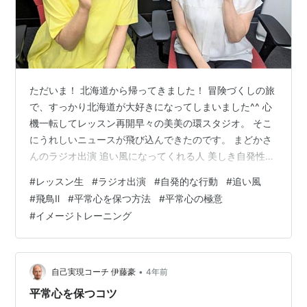
ただいま！ 北海道から帰ってきました！ 冒険づくしの旅
で、すっかり北海道が大好きになってしまいました^^ 心
機一転してレッスン再開早々の美美の環スタジオ。 そこ
にうれしいニュースが飛び込んできたのです。 まどかさ
んのラジオ出演 追い風になってくれる人 美しき自発性
平常心でステージに立つ秘訣 まどかさんのラジオ出演 ま
#
レッスン生
#
ラジオ出演
#
自発的な行動
#
追い風
どかさんは、僕の演奏するショパン「幻想即興曲」に感
#
飛鳥Ⅱ
#
平常心を保つ方法
#
平常心の極意
動して弟子入りしてきたレッスン生です。 そんな彼女が
#
イメージトレーニング
ラジオ番組に出演することになりました！ 9/17(日)
10:00〜10:30 RCCラジオ 松本裕見子のDearWoman |
RCC 左がMC松本裕見子さん、右がまどかさん♪…
•
自己実現コーチ 伊藤豪
4年前
平常心を保つコツ