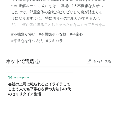
つの正解ルール こんにちは！ 職場に1人不機嫌な人がい
るだけで、部屋全体の空気がピリピリして息が詰まりそ
うになりますよね。 特に周りへの気配りができる人ほ
ど、「何か気に障ることしちゃったかな…」って自分を
責めてしまいがちではないでしょうか。 でも、そんな風
#
不機嫌が怖い
#
不機嫌そうな顔
#
平常心
にあなたが心をすり減らす必要は、一切ありませんよ。
#
平常心を保つ方法
#
フキハラ
この記事では、不機嫌な人に振り回されず自分の心を守
りながら穏やかに働くためのヒントを私の体験を交えて
お話しします。 明日から心が軽くなって、自分の仕事に
ネットで話題
もっと見る
集中できますように。 それではスタート！ 職場の不機嫌
に疲れていませんか？ いつも周りの…
14
ブックマーク
会社の上司に叱られるとイライラして
しまう人でも平常心を保つ方法 | 40代
のセミリタイア生活