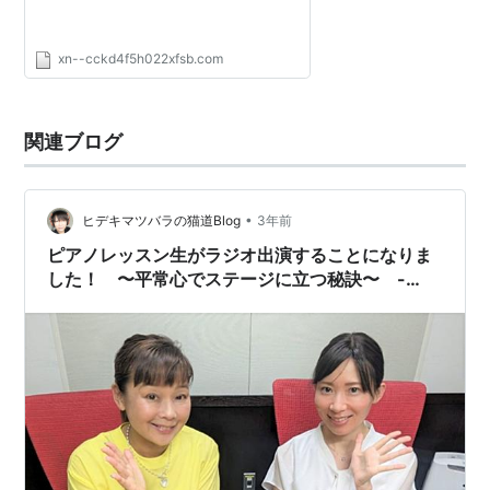
xn--cckd4f5h022xfsb.com
関連ブログ
•
ヒデキマツバラの猫道Blog
3年前
ピアノレッスン生がラジオ出演することになりま
した！ 〜平常心でステージに立つ秘訣〜 -
New Face, New Spirit -