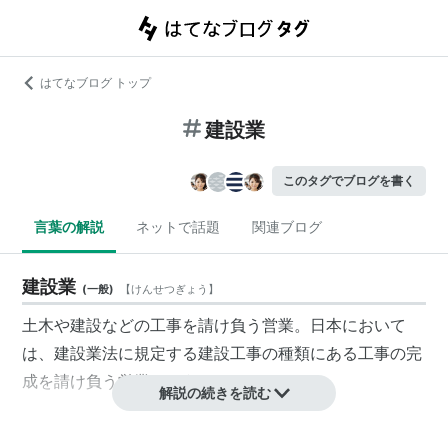
はてなブログ トップ
建設業
このタグでブログを書く
言葉の解説
ネットで話題
関連ブログ
建設業
(
一般
)
【
けんせつぎょう
】
土木や建設などの工事を請け負う営業。日本において
は、
建設業法
に規定する建設工事の種類にある工事の完
成を請け負う営業をいう。
解説の続きを読む