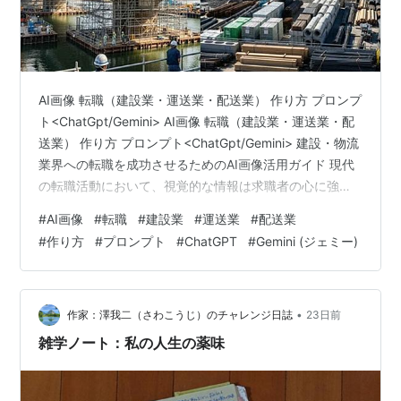
AI画像 転職（建設業・運送業・配送業） 作り方 プロンプ
ト<ChatGpt/Gemini> AI画像 転職（建設業・運送業・配
送業） 作り方 プロンプト<ChatGpt/Gemini> 建設・物流
業界への転職を成功させるためのAI画像活用ガイド 現代
の転職活動において、視覚的な情報は求職者の心に強く
響く要素の一つです。特に建設業や運送業、配送業とい
#
AI画像
#
転職
#
建設業
#
運送業
#
配送業
った現場の躍動感が重要な業界では、AI画像生成を活用
#
作り方
#
プロンプト
#
ChatGPT
#
Gemini (ジェミー)
することで、求職者が働く姿を具体的にイメージできる
魅力的なコンテンツを作成することが可能です。ここで
は、ChatGptやGeminiを使い、建設業・運送業・配送業
の転職活動を促進するためのAI画像…
•
作家：澤我二（さわこうじ）のチャレンジ日誌
23日前
雑学ノート：私の人生の薬味