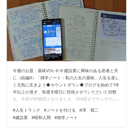
今週のお題：薬味VOL-6-9 建設業に興味のある若者と共
に（続編9）「雑学ノート：私の人生の薬味」人生を楽し
く元気に生きよう◆カウントダウン◆ブログを始めて1年
半以上が過ぎ、毎週木曜日に投稿させていただいた回数
も、今回で91回目となりました。100回までテンカウン
トとなりました。ブログのテーマは本当に難しいと思う
#
人生トラック
#
ノートを付ける
#
澤 我二
毎回です。◆先週までは涼しくて過ごしやすかったのに
#
建設業
#
昭和人間
#
雑学ノート
◆2026年7月16日、朝3時。気温29.2℃。25度をはるか
に超えている状況です。2時に起きた時は30.1℃でした