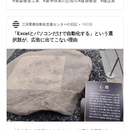
#
重森板金工業
#
夏季休業のお知ら#建築板金
#
建設業
おります。詳細は各現場担当者までご確認ください。 8
月17日（月）より通常営業いたします。
•
三河業務自動化支援センターの日記
19日前
「Excelとパソコンだけで自動化する」という選
択肢が、広告に出てこない理由