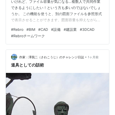
いけれど、ファイル容量が気になる…複数人で共同作業
できるようにしたい！という方も多いのではないでしょ
うか。 この機能を使うと、別の図面ファイルを参照形式
で表示させることができます。図面容量を抑えながら必
要な情報を表示できるのです。複数の図面を参照してい
#
Rebro
#
BIM
#
CAD
#
設備
#
建設業
#
3DCAD
る場合でも表示順序を自由に設定できるので、作業効率
#
Rebroチームワーク
がぐんと上がります！ チームワークとは CADのチームワ
ーク機能とは、1つの設計データやBIMモデルを複数のメ
ンバーで同時編集・共有できる機能です。 ネットワーク
を介して要素ごとの作業権限をリアルタイムで管理し、
•
作家：澤我二（さわこうじ）のチャレンジ日誌
1ヶ月前
図面の整合性を保ちながら設計ス…
道具としての話術