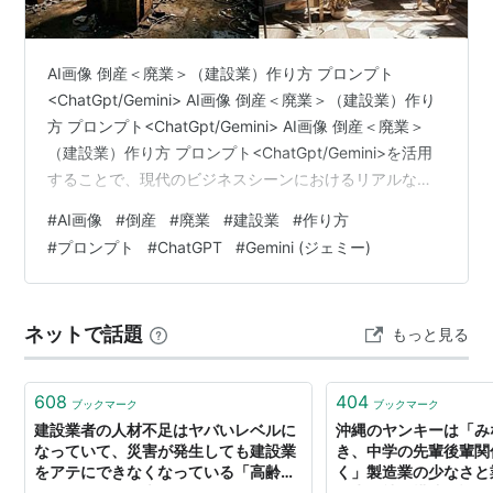
AI画像 倒産＜廃業＞（建設業）作り方 プロンプト
<ChatGpt/Gemini> AI画像 倒産＜廃業＞（建設業）作り
方 プロンプト<ChatGpt/Gemini> AI画像 倒産＜廃業＞
（建設業）作り方 プロンプト<ChatGpt/Gemini>を活用
することで、現代のビジネスシーンにおけるリアルな現
実を視覚的に表現することが可能となります。建設業界
#
AI画像
#
倒産
#
廃業
#
建設業
#
作り方
における事業の終焉や経営の厳しさをテーマにしたビジ
#
プロンプト
#
ChatGPT
#
Gemini (ジェミー)
ュアルは、ドキュメンタリー、ビジネス解説、ニュース
記事、あるいは啓発コンテンツなどにおいて強いメッセ
ージ性を持ちます。AI技術が高度化した現在において、
ネットで話題
もっと見る
単なるイラストではなく実写と見間違うほどの…
608
404
ブックマーク
ブックマーク
建設業者の人材不足はヤバいレベルに
沖縄のヤンキーは「み
なっていて、災害が発生しても建設業
き、中学の先輩後輩関
をアテにできなくなっている「高齢化
く」製造業の少なさと
がやばい」「日本人が集まらない」
が生む社会構造の話が