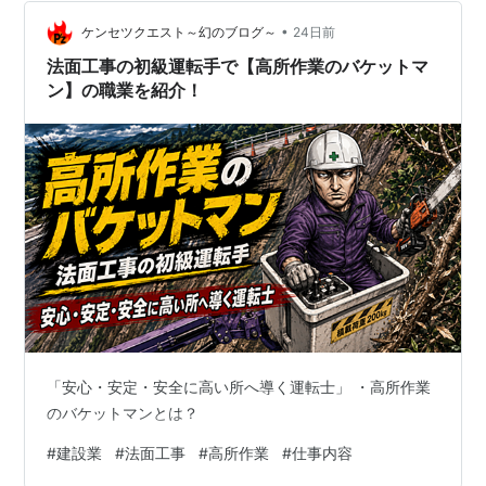
（ヤフー 名古屋市の天気）。昨日15日の昼間に外出した
時は、本当に暑さが皮膚にへばりついた状況でした。気
•
ケンセツクエスト～幻のブログ～
24日前
温が高く湿度も…
法面工事の初級運転手で【高所作業のバケットマ
ン】の職業を紹介！
「安心・安定・安全に高い所へ導く運転士」 ・高所作業
のバケットマンとは？
#
建設業
#
法面工事
#
高所作業
#
仕事内容