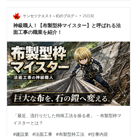
•
ケンセツクエスト～幻のブログ～
25日前
神級職人！【布製型枠マイスター】と呼ばれる法
面工事の職業を紹介！
「最近、流行りだした特殊工法を操る者」 ・布製型枠マ
イスターとは？
#
建設業
#
法面工事
#
布製型枠工法
#
仕事内容