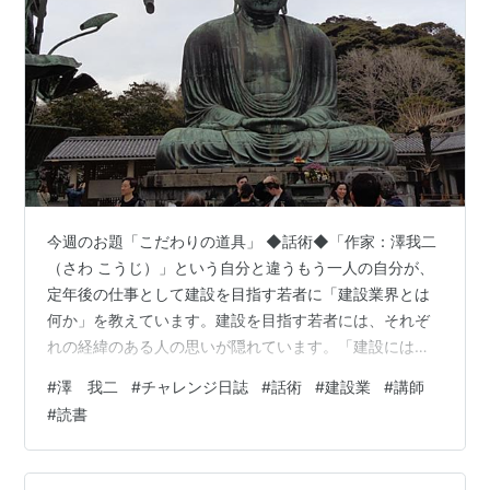
今週のお題「こだわりの道具」 ◆話術◆「作家：澤我二
（さわ こうじ）」という自分と違うもう一人の自分が、
定年後の仕事として建設を目指す若者に「建設業界とは
何か」を教えています。建設を目指す若者には、それぞ
れの経緯のある人の思いが隠れています。「建設には夢
があるんですよ」その一方で、建設業界の厳しい現実も
#
澤 我二
#
チャレンジ日誌
#
話術
#
建設業
#
講師
話をします。「建設業界は、事故で亡くなる人、大けが
#
読書
をする人、労災が多い業種だからルールや手順、そして
先輩の言うことはしっかりと守ることが大切だ」その為
に自分がどうしたらいいのか、知識を付けて自分のため