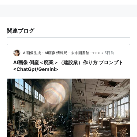
関連ブログ
•
AI画像生成・AI画像 情報局 - 未来図書館 -⭐✨⭐
5日前
AI画像 倒産＜廃業＞（建設業）作り方 プロンプト
<ChatGpt/Gemini>