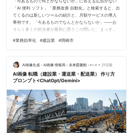
「今あるもので何とかならないか」に答える広告がない
「AI 便利 ソフト」「業務改善 自動化」と検索すると、出
てくるのは新しいツールの紹介と、月額サービスの導入
事例です。「今あるものでなんとかならないか」——お
そらく多くの担当者が最初に思うこの問いに、まっすぐ
答える広告は、ほとんど見当たりません。 理由は「売る
#
業務効率化
#
建設業
#
岡崎市
商品がないと広告費を回収できない」から 理由は単純
で、売る商品がなければ、広告費を回収できないからで
す。広告を出すには、その費用をどこかで回収する必要
•
があります。回収の原資になるのは、ソフトの費用であ
AI画像生成・AI画像 情報局 - 未来図書館 -⭐✨⭐
21日前
り、月額システムの利用料です。裏を返せば、売るソフ
AI画像 転職（建設業・運送業・配送業） 作り方
トを持たない会社からは、広告を出す動機…
プロンプト<ChatGpt/Gemini>