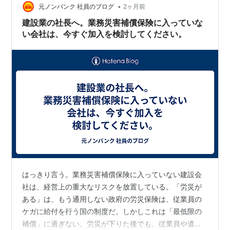
に建設に関わる資格を取得することを薦めています。
•
元ノンバンク 社員のブログ
2ヶ月前
「建設の仕事は資格がある人が中心となって、いろい…
建設業の社長へ。業務災害補償保険に入っていな
い会社は、今すぐ加入を検討してください。
はっきり言う。業務災害補償保険に入っていない建設会
社は、経営上の重大なリスクを放置している。「労災が
ある」は、もう通用しない政府の労災保険は、従業員の
ケガに給付を行う国の制度だ。しかしこれは「最低限の
補償」に過ぎない。労災が下りた後でも、従業員や遺族